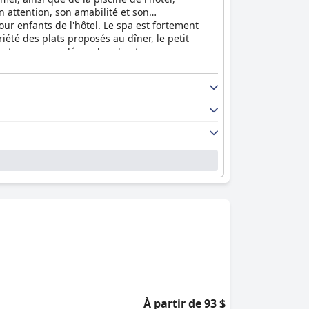
n attention, son amabilité et son
our enfants de l'hôtel. Le spa est fortement
iété des plats proposés au dîner, le petit
ement recommandé par les clients.
À partir de 93 $