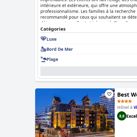
intérieure et extérieure, qui offre une atmosph
professionnalisme. Les familles à la recherche d
recommandé pour ceux qui souhaitent se détendre 
déjeuner est excellent et très varié. Dans l'en
Catégories
Luxe
Bord De Mer
Plage
Best W
Hôtel à
V
Excel
8,8