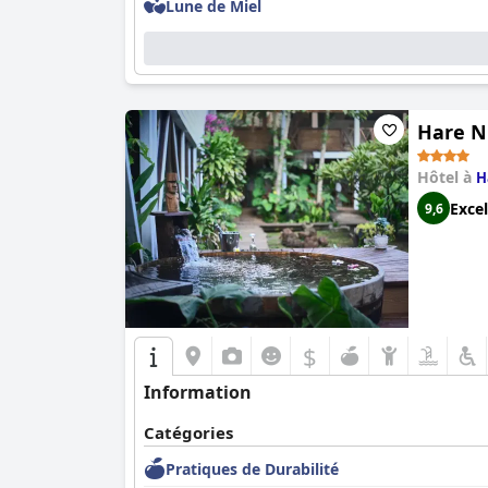
Lune de Miel
Hare N
Hôtel à
H
Excel
9,6
$
Information
Catégories
Pratiques de Durabilité