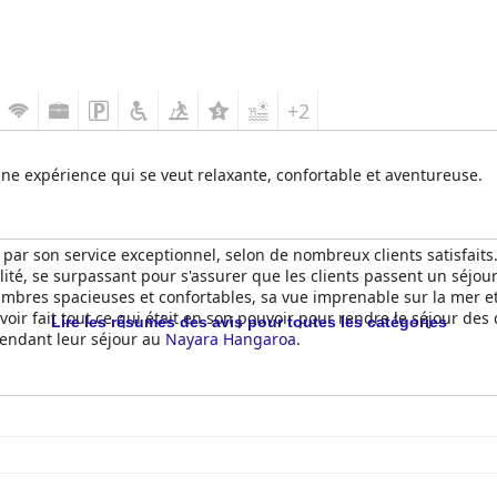
+2
une expérience qui se veut relaxante, confortable et aventureuse.
 par son service exceptionnel, selon de nombreux clients satisfaits
ilité, se surpassant pour s'assurer que les clients passent un séj
mbres spacieuses et confortables, sa vue imprenable sur la mer e
oir fait tout ce qui était en son pouvoir pour rendre le séjour des c
Lire les résumés des avis pour toutes les catégories
pendant leur séjour au
Nayara Hangaroa
.