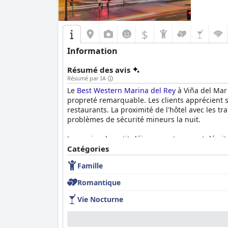
$
Information
Résumé des avis
Résumé par IA
Le
Best Western Marina del Rey
à Viña del Mar
propreté remarquable. Les clients apprécient sa
restaurants. La proximité de l'hôtel avec les t
problèmes de sécurité mineurs la nuit.
Le service du petit-déjeuner est souvent décri
options sans gluten et végétales. Bien que cert
Catégories
un excellent début de journée.
Famille
Les expériences de dîner sont généralement posi
Romantique
soulignent des options de menu limitées et un s
agréables.
Vie Nocturne
Les clients soulignent systématiquement les ch
contribuent à un séjour relaxant, malgré que