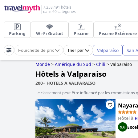
7,258,491 hôtels
dans 60 catégories
Parking
Wi-Fi Gratuit
Piscine
Piscine Extérieure
Valparaíso
San A
Fourchette de prix
Trier par
Monde
>
Amérique du Sud
>
Chili
>
Valparaíso
Hôtels à Valparaiso
200+ HOTELS A VALPARAISO
Le classement peut être influencé par les commissions 
Nayara
Hôtel à
H
Excel
9,6