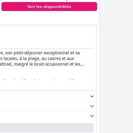
Voir les disponibilités
, son petit-déjeuner exceptionnel et sa
 locales, à la plage, au casino et aux
trait, malgré le bruit occasionnel et les
vers besoins alimentaires, notamment les
ois lent, la majorité le trouve satisfaisant et
staurant sur place, bien que certains
restaurant rend les repas pratiques et
confortables et les équipements modernes
ineurs.