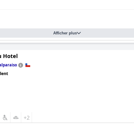
Afficher plus
u Hotel
alparaiso
lent
+2