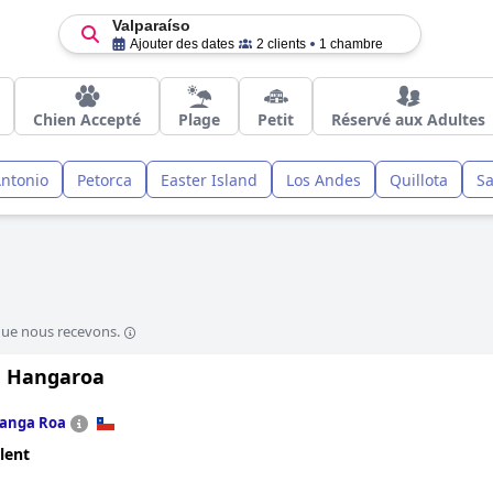
Valparaíso
Ajouter des dates
2 clients
1 chambre
Chien Accepté
Plage
Petit
Réservé aux Adultes
ntonio
Petorca
Easter Island
Los Andes
Quillota
Sa
que nous recevons.
 Hangaroa
anga Roa
lent