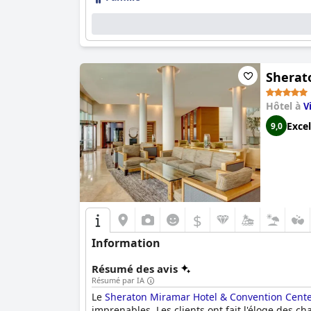
Sherat
Hôtel à
V
Excel
9,0
$
Information
Résumé des avis
Résumé par IA
Le
Sheraton Miramar Hotel & Convention Cent
imprenables. Les clients ont fait l'éloge des c