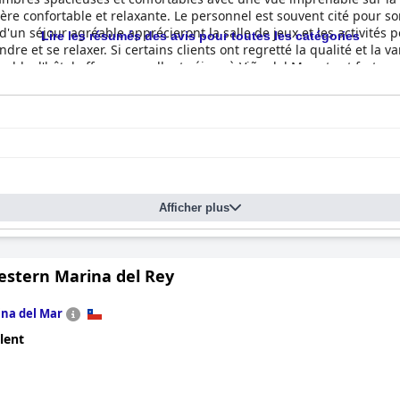
ère confortable et relaxante. Le personnel est souvent cité pour so
'un séjour agréable apprécieront la salle de jeux et les activités p
Lire les résumés des avis pour toutes les catégories
et se relaxer. Si certains clients ont regretté la qualité et la var
semble, l'hôtel offre un excellent séjour à Viña del Mar et est fort
Afficher plus
estern Marina del Rey
ina del Mar
lent