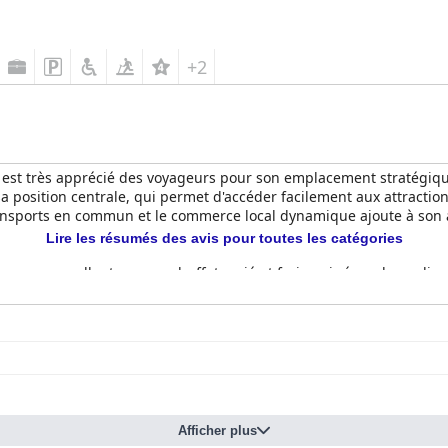
+2
 est très apprécié des voyageurs pour son emplacement stratégique
 position centrale, qui permet d'accéder facilement aux attractions
ransports en commun et le commerce local dynamique ajoute à son at
Lire les résumés des avis pour toutes les catégories
t comme excellent, avec un buffet varié et frais qui répond aux di
ains mentionnent une variété limitée et un réapprovisionnement parf
tives, les clients appréciant la qualité et le goût des repas au re
ervice parfois lent. Le service amical et attentif du personnel du 
ambres pour leur espace, leur confort et leur propreté. Les lits 
Afficher plus
lques mentions de meubles démodés et de problèmes d'entretien m