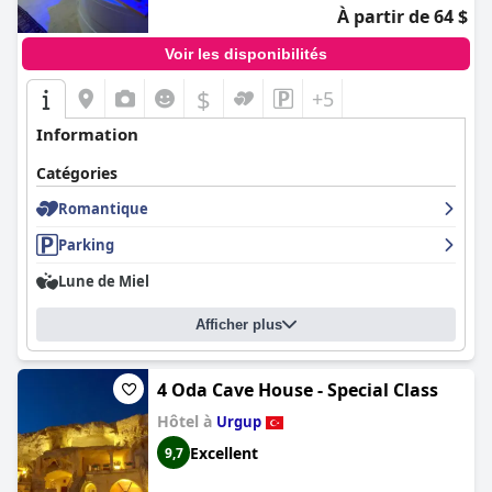
À partir de 64 $
Voir les disponibilités
$
+5
Information
Catégories
Romantique
Parking
Lune de Miel
Afficher plus
4 Oda Cave House - Special Class
Hôtel à
Urgup
Excellent
9,7