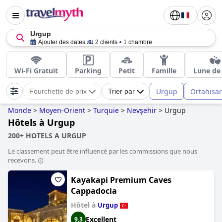
Urgup
Ajouter des dates
2 clients
1 chambre
Wi-Fi Gratuit
Parking
Petit
Famille
Lune de
Urgup
Ortahisar
Fourchette de prix
Trier par
Monde
>
Moyen-Orient
>
Turquie
>
Nevşehir
>
Urgup
Hôtels à Urgup
200+ HOTELS A URGUP
Le classement peut être influencé par les commissions que nous
recevons.
Kayakapi Premium Caves
Cappadocia
Hôtel à
Urgup
Excellent
9,3