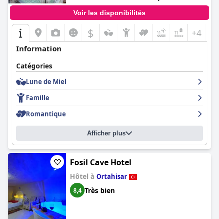
Voir les disponibilités
$
+4
Information
Catégories
Lune de Miel
Famille
Romantique
Afficher plus
Fosil Cave Hotel
Hôtel à
Ortahisar
Très bien
8,4