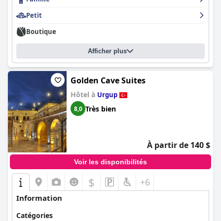
Petit
Boutique
Afficher plus
Golden Cave Suites
Hôtel à
Urgup
Très bien
8,0
À partir de 140 $
Voir les disponibilités
$
+6
Information
Catégories