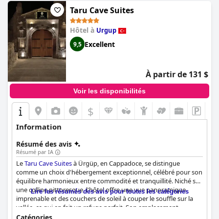
Taru Cave Suites
Hôtel à
Urgup
Excellent
9,5
À partir de 131 $
Voir les disponibilités
$
Information
Résumé des avis
Résumé par IA
Le
Taru Cave Suites
à Ürgüp, en Cappadoce, se distingue
comme un choix d'hébergement exceptionnel, célébré pour son
équilibre harmonieux entre commodité et tranquillité. Niché sur
une colline pittoresque, l'hôtel offre une vue panoramique
Lire les résumés des avis pour toutes les catégories
imprenable et des couchers de soleil à couper le souffle sur la
vallée, ce qui en fait un refuge parfait. Son emplacement
privilégié à proximité des attractions locales, des restaurants,
Catégories