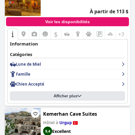
À partir de 113 $
Voir les disponibilités
$
+3
Information
Catégories
Lune de Miel
Famille
Chien Accepté
Afficher plus
Kemerhan Cave Suites
Hôtel à
Urgup
Excellent
9,4