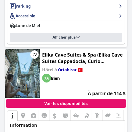
Parking
Accessible
Lune de Miel
Afficher plus
Elika Cave Suites & Spa (Elika Cave
Suites Cappadocia, Curio
Collection by Hilton)
Hôtel à
Ortahisar
Bien
7,6
À partir de 114 $
Voir les disponibilités
$
Information