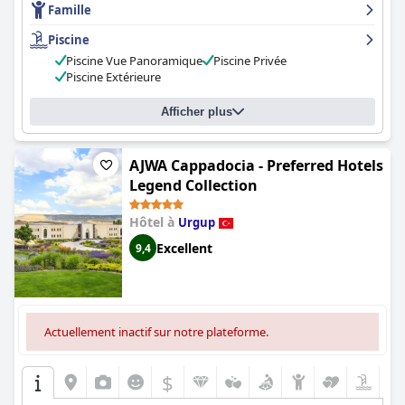
Famille
gentillesse et sa serviabilité. Les installations du spa sont
charmantes, avec un mini hammam turc dans chaque chambre
Piscine
et une salle de hammam séparée. Dans l'ensemble, les clients
Piscine Vue Panoramique
Piscine Privée
sont très impressionnés par la propreté de l'hôtel et ont vécu
Piscine Extérieure
une expérience merveilleuse pendant leur séjour.
Afficher plus
AJWA Cappadocia - Preferred Hotels
Legend Collection
Hôtel à
Urgup
Excellent
9,4
Actuellement inactif sur notre plateforme.
$