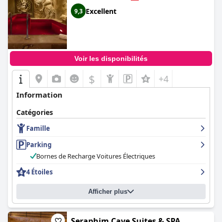
Excellent
9,3
Voir les disponibilités
$
+4
Information
Catégories
Famille
Parking
Bornes de Recharge Voitures Électriques
4 Étoiles
Afficher plus
Seraphim Cave Suites & SPA