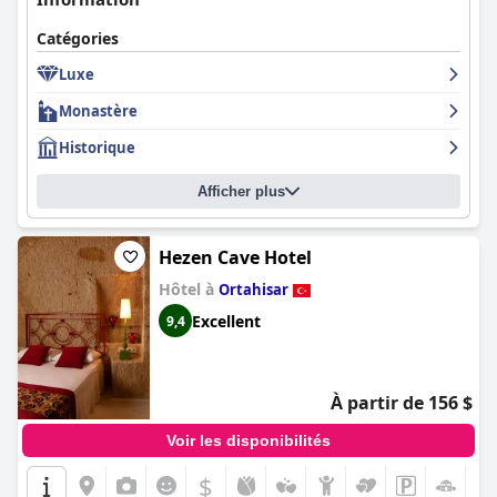
Catégories
Luxe
Monastère
Historique
Afficher plus
Hezen Cave Hotel
Hôtel à
Ortahisar
Excellent
9,4
À partir de 156 $
Voir les disponibilités
$
+1