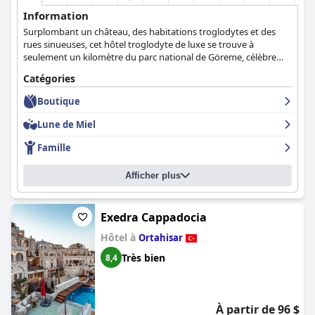
Information
Surplombant un château, des habitations troglodytes et des
rues sinueuses, cet hôtel troglodyte de luxe se trouve à
seulement un kilomètre du parc national de Göreme, célèbre
pour ses formations rocheuses saisissantes.
Catégories
Boutique
Lune de Miel
Famille
Afficher plus
Exedra Cappadocia
Hôtel à
Ortahisar
Très bien
8,4
À partir de 96 $