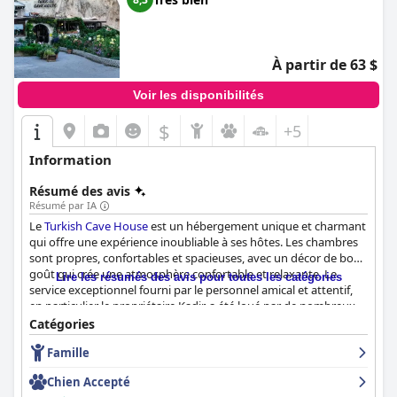
À partir de 63 $
Voir les disponibilités
$
+5
Information
Résumé des avis
Résumé par IA
Le
Turkish Cave House
est un hébergement unique et charmant
qui offre une expérience inoubliable à ses hôtes. Les chambres
sont propres, confortables et spacieuses, avec un décor de bon
goût qui crée une atmosphère confortable et relaxante. Le
Lire les résumés des avis pour toutes les catégories
service exceptionnel fourni par le personnel amical et attentif,
en particulier le propriétaire Kadir, a été loué par de nombreux
clients qui le décrivent comme le "meilleur hôte du monde".
Catégories
Malgré sa petite taille, l'hôtel dégage un charme qui en fait un
Famille
choix idéal pour tout voyageur. Dans l'ensemble, les clients ont
attribué une note de 10/10 aux chambres et au personnel, ce
Chien Accepté
qui fait de l'hôtel
Turkish Cave House
un lieu de séjour