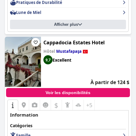
Pratiques de Durabilité
Lune de Miel
Afficher plus
Cappadocia Estates Hotel
Hôtel
Mustafapaşa
Excellent
9,7
À partir de 124 $
Voir les disponibilités
$
+5
Information
Catégories
Famille