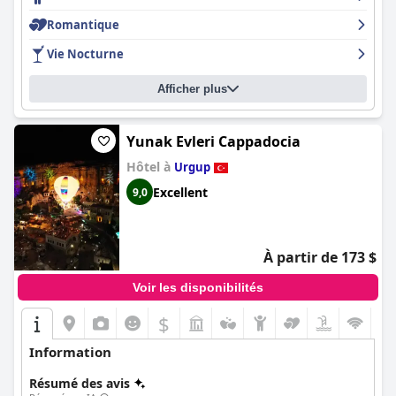
Romantique
Vie Nocturne
Afficher plus
Yunak Evleri Cappadocia
Hôtel à
Urgup
Excellent
9,0
À partir de 173 $
Voir les disponibilités
$
Information
Résumé des avis