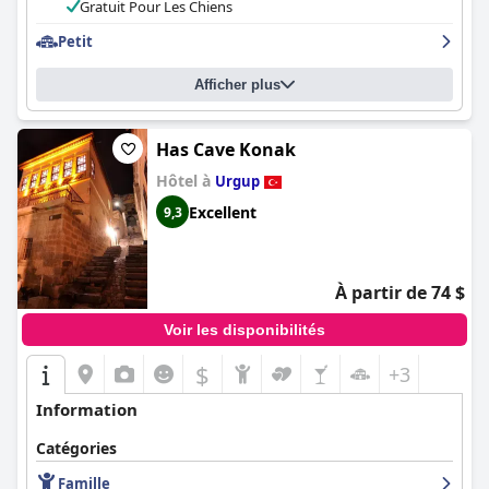
incontournable.
Gratuit Pour Les Chiens
Petit
Afficher plus
Has Cave Konak
Hôtel à
Urgup
Excellent
9,3
À partir de 74 $
Voir les disponibilités
$
+3
Information
Catégories
Famille