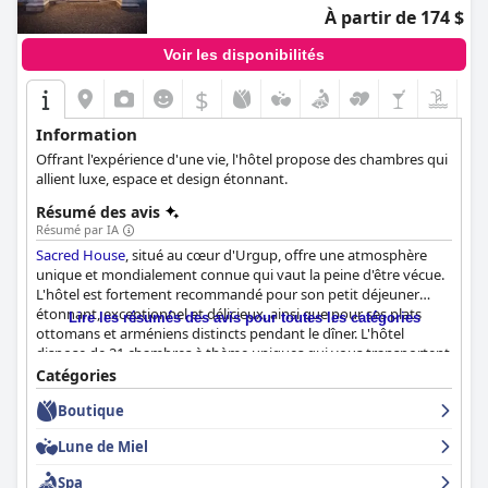
À partir de 174 $
Voir les disponibilités
$
Information
Offrant l'expérience d'une vie, l'hôtel propose des chambres qui
allient luxe, espace et design étonnant.
Résumé des avis
Résumé par IA
Sacred House
, situé au cœur d'Urgup, offre une atmosphère
unique et mondialement connue qui vaut la peine d'être vécue.
L'hôtel est fortement recommandé pour son petit déjeuner
étonnant, exceptionnel et délicieux, ainsi que pour ses plats
Lire les résumés des avis pour toutes les catégories
ottomans et arméniens distincts pendant le dîner. L'hôtel
dispose de 21 chambres à thème uniques qui vous transportent
dans un autre monde grâce à leurs superbes décorations. Le
Catégories
personnel a reçu de nombreux éloges pour son service amical,
Boutique
serviable et attentif. Les installations du spa sont excellentes et
la piscine, avec sa musique inquiétante et son design
Lune de Miel
époustouflant, est à essayer absolument. Le
Sacred House
est
parfait pour une escapade en couple, avec ses chambres
Spa