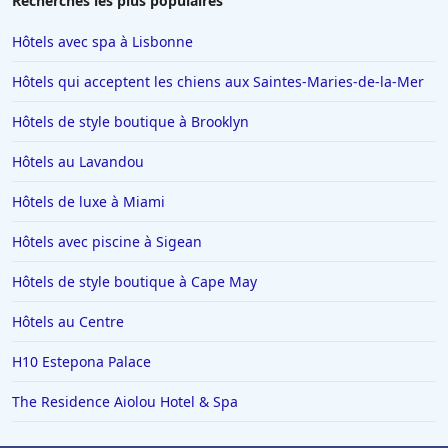
Recherches les plus populaires
Hôtels à Beauvais
Hôtels avec spa à Lisbonne
Hôtels en Ile-de-France
Hôtels qui acceptent les chiens aux Saintes-Maries-de-la-Mer
Hôtels à Pouilly-en-Auxois
Hôtels de style boutique à Brooklyn
Hôtels à Pont-lʼEveque
Hôtels au Lavandou
Hôtels à Crézilles
Hôtels à Cassis
Hôtels de luxe à Miami
Hôtels à Bandol
Hôtels avec piscine à Sigean
Hôtels à Rouffach
Hôtels de style boutique à Cape May
Hôtels à Macon
Hôtels au Centre
Hôtels à Fuerteventura
H10 Estepona Palace
Hôtels à Ensisheim
Hôtels en Crète
The Residence Aiolou Hotel & Spa
Hôtels à Agadir