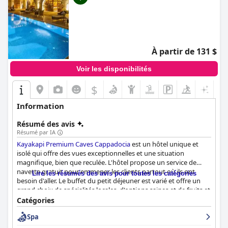
À partir de 131 $
Voir les disponibilités
$
Information
Résumé des avis
Résumé par IA
Kayakapi Premium Caves Cappadocia
est un hôtel unique et
isolé qui offre des vues exceptionnelles et une situation
magnifique, bien que reculée. L'hôtel propose un service de
navette gratuit pour emmener les clients partout où ils ont
Lire les résumés des avis pour toutes les catégories
besoin d'aller. Le buffet du petit déjeuner est varié et offre un
grand choix de spécialités locales, d'options saines et de fruits et
légumes frais. L'hôtel est construit dans de véritables grottes,
Catégories
offrant aux clients la possibilité de séjourner dans des chambres
Spa
spacieuses et joliment conçues. Le personnel est fantastique et
les clients ne tarissent pas d'éloges sur son hospitalité, sa