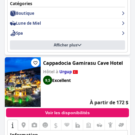
Catégories
Boutique
Lune de Miel
Spa
Afficher plus
Cappadocia Gamirasu Cave Hotel
Hôtel à
Urgup
Excellent
9,5
À partir de 172 $
Voir les disponibilités
$
Information