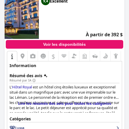
Excellent
9,4
À partir de 392 $
Voir les disponibilités
$
Information
Résumé des avis
Résumé par IA
L'
Hôtel Royal
est un hôtel cinq étoiles luxueux et exceptionnel
situé dans un magnifique parc avec une vue imprenable sur le
lac Léman. Le personnel de la réception est de premier ordre et
les chambres spacieuses et calmes offrent une vue relaxante sur
Lire les résumés des avis pour toutes les catégories
le parc et le lac. Le petit déjeuner est apprécié pour sa qualité et
sa grande variété, tandis que le restaurant Les fresques, étoilé
au Michelin, est exceptionnel. Les normes de propreté et
Catégories
d'hygiène de l'hôtel sont impressionnantes et le personnel est
Luxe
loué pour sa serviabilité, son amabilité et son attention. Les