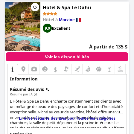
accueillante,
Hôtel Ermitage
se révèle être une destination
charmante, offrant des expériences mémorables au milieu de
Hotel & Spa Le Dahu
charmes scéniques.
Hôtel à
Morzine
Excellent
9,0
À partir de 135 $
Voir les disponibilités
$
Information
Résumé des avis
Résumé par IA
L'Hôtel & Spa Le Dahu enchante constamment ses clients avec
un mélange de beauté des paysages, de confort et d'hospitalité
exceptionnelle. Niché au cœur de Morzine, l'hôtel offre une vue
imprenable sur les montagnes et la ville, visible depuis les
Lire les résumés des avis pour toutes les catégories
chambres, la salle de petit-déjeuner et la piscine intérieure. Le
style chalet alpin traditionnel et l'environnement paisible offrent
un cadre idéal pour le ski en hiver et les activités estivales