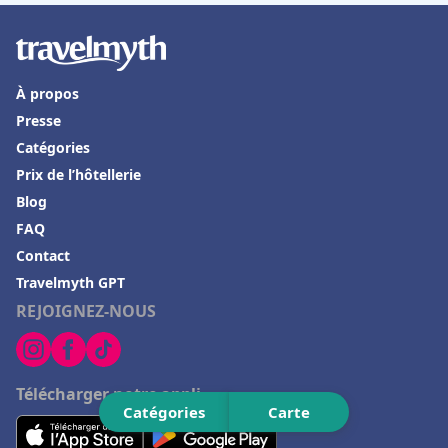
Hôtels à Roscoff
Hôtels aux Baux-de-Provence
Hôtels dans le Gers
À propos
Hôtels à Ramara
Presse
Catégories
Hôtels dans la Drome
Prix de l’hôtellerie
Hôtels à Rocamadour
Blog
Hôtels à Ramatuelle
FAQ
Hôtels à Châtenay-Malabry
Contact
Travelmyth GPT
Hôtels à Grigny
REJOIGNEZ-NOUS
Hôtels à Avallon
Hôtels à Amneville
Hôtels à Maussane les Alpilles
Télécharger notre appli
Catégories
Carte
Hôtels à Meschers-sur-Gironde