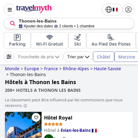
Thonon-les-Bains
Ajouter des dates
2 clients
1 chambre
Parking
Wi-Fi Gratuit
Ski
Au Pied Des Pistes
Châtel
Morzine
Fourchette de prix
Trier par
Monde
>
Europe
>
France
>
Rhône-Alpes
>
Haute-Savoie
>
Thonon-les-Bains
Hôtels à Thonon les Bains
200+ HOTELS A THONON LES BAINS
Le classement peut être influencé par les commissions que nous
recevons.
Hôtel Royal
Hôtel à
Evian-les-Bains