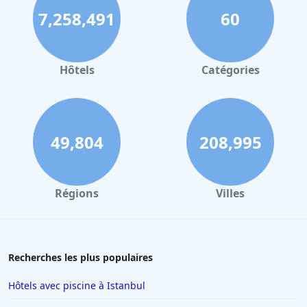
7,258,491
60
Hôtels à Strasbourg
Hôtels à Valence
Hôtels à Gerardmer
Hôtels
Catégories
Hôtels au Mans
Hôtels à Nantes
Hôtels à Tours
49,804
208,995
Hôtels à Concarneau
Hôtels à Saintes
Régions
Villes
Hôtels à Santorin
Hôtels à Montélimar
Hôtels à Aix-les-Bains
Recherches les plus populaires
Hôtels à Istanbul
Hôtels avec piscine à Istanbul
Hôtels en Espagne