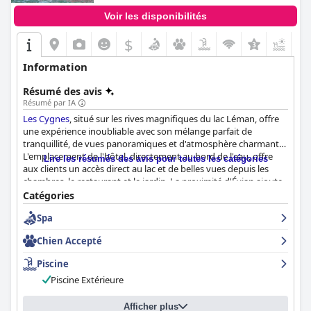
Voir les disponibilités
$
+4
Information
Résumé des avis
Résumé par IA
Les Cygnes
, situé sur les rives magnifiques du lac Léman, offre
une expérience inoubliable avec son mélange parfait de
tranquillité, de vues panoramiques et d'atmosphère charmante.
L'emplacement de l'hôtel, directement au bord de l'eau, offre
Lire les résumés des avis pour toutes les catégories
aux clients un accès direct au lac et de belles vues depuis les
chambres, le restaurant et le jardin. La proximité d'Évian ajoute
à son attrait, en faisant un lieu privilégié pour la détente et
Catégories
l'exploration.
Spa
Les convives de
Les Cygnes
sont traités à une expérience
Chien Accepté
culinaire exceptionnelle, le buffet du petit-déjeuner recevant des
éloges unanimes pour sa variété et ses offres somptueuses. Les
Piscine
clients savourent leurs repas avec des vues imprenables sur le
Piscine Extérieure
lac et bénéficient d'un service attentionné, améliorant
l'expérience culinaire globale. Le service du dîner est tout aussi
impressionnant, avec une excellente cuisine française, un menu
Afficher plus