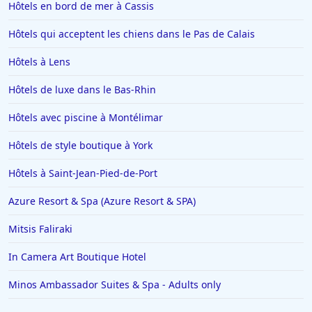
Hôtels en bord de mer à Cassis
Hôtels à Ténériffe
Hôtels qui acceptent les chiens dans le Pas de Calais
Hôtels à Plailly
Hôtels à Lens
Hôtels à La Toussuire
Hôtels en Lorraine
Hôtels de luxe dans le Bas-Rhin
Hôtels à Monte Carlo
Hôtels avec piscine à Montélimar
Hôtels à San Sebastian
Hôtels de style boutique à York
Hôtels à Dieulefit
Hôtels à Saint-Jean-Pied-de-Port
Hôtels à Châtillon-sur-Seine
Azure Resort & Spa (Azure Resort & SPA)
Hôtels à Brest
Hôtels dans Loctudy
Mitsis Faliraki
Hôtels à Auron
In Camera Art Boutique Hotel
Hôtels à Thiers
Minos Ambassador Suites & Spa - Adults only
Hôtels à Positano