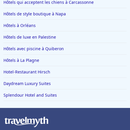
Hôtels qui acceptent les chiens à Carcassonne
Hôtels à Saint-Affrique
Hôtels de style boutique à Napa
Hôtels au Québec
Hôtels à Carcassonne
Hôtels à Orléans
Hôtels aux Saintes-Maries-de-la-Mer
Hôtels de luxe en Palestine
Hôtels en Suisse
Hôtels avec piscine à Quiberon
Hôtels à Chartres
Hôtels à La Plagne
Hôtels à Bouc-Bel-Air
Hotel-Restaurant Hirsch
Hôtels à Mortagne-au-Perche
Hôtels en Alsace
Daydream Luxury Suites
Hôtels à Lacaune
Splendour Hotel and Suites
Hôtels à Louviers
Hôtels à Caudry
Hôtels à Bergame