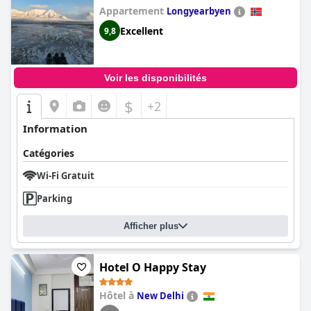
Appartement
Longyearbyen
Excellent
9,8
Voir les disponibilités
$
+2
Information
Catégories
Wi-Fi Gratuit
Parking
Afficher plus
Hotel O Happy Stay
Hôtel à
New Delhi