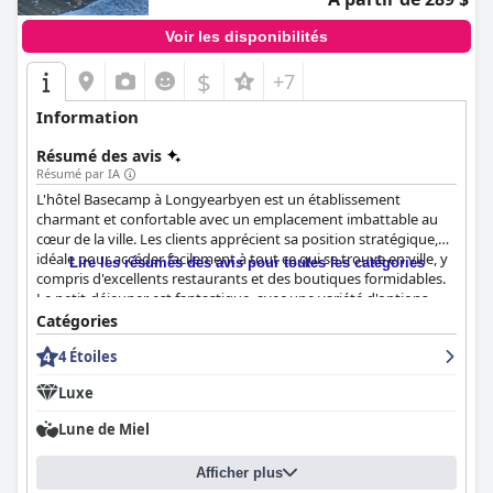
Voir les disponibilités
$
+7
Information
Résumé des avis
Résumé par IA
L'hôtel Basecamp à Longyearbyen est un établissement
charmant et confortable avec un emplacement imbattable au
cœur de la ville. Les clients apprécient sa position stratégique,
idéale pour accéder facilement à tout ce qui se trouve en ville, y
Lire les résumés des avis pour toutes les catégories
compris d'excellents restaurants et des boutiques formidables.
Le petit-déjeuner est fantastique, avec une variété d'options
savoureuses qui tiennent compte des allergies et des
Catégories
restrictions alimentaires. Les chambres sont conçues de
4 Étoiles
manière unique et sont confortables, avec des équipements
modernes et un style chic. L'hôtel est magnifiquement décoré
Luxe
avec des décorations en bois originales dans tout
l'établissement et dans les chambres. L'hôtel maintient un
Lune de Miel
excellent niveau de propreté et le personnel est exceptionnel,
décrit comme super sympathique, serviable, attentif et prêt à
Afficher plus
aider. Les lits sont extrêmement confortables et les clients