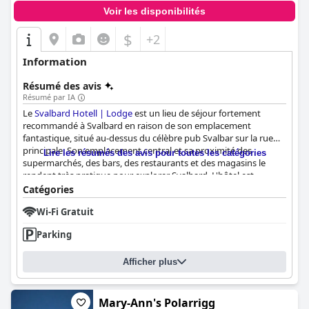
Voir les disponibilités
$
+2
Information
Résumé des avis
Résumé par IA
Le
Svalbard Hotell | Lodge
est un lieu de séjour fortement
recommandé à Svalbard en raison de son emplacement
fantastique, situé au-dessus du célèbre pub Svalbar sur la rue
principale. Son emplacement central et sa proximité des
Lire les résumés des avis pour toutes les catégories
supermarchés, des bars, des restaurants et des magasins le
rendent très pratique pour explorer Svalbard. L'hôtel est
également proche des musées et autres sites touristiques
Catégories
populaires, avec des arrêts de navette pour les excursions et
Wi-Fi Gratuit
l'aéroport à seulement trois mètres.
Parking
Les chambres du
Svalbard Hotell | Lodge
sont spacieuses,
propres et bien équipées avec tout ce dont vous avez besoin, y
compris une cuisine, des appareils fonctionnels et des lits
Afficher plus
confortables. Bien que certaines chambres n'aient pas de
placards, les salons sont spacieux, parfaits pour se détendre
avec des amis ou en famille.
Mary-Ann's Polarrigg