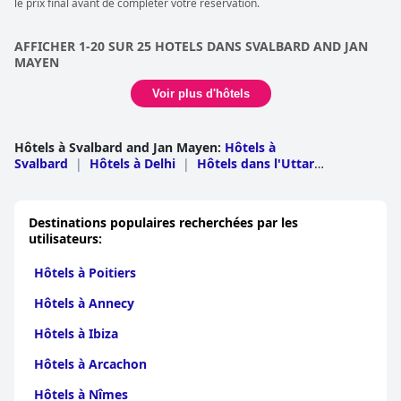
le prix final avant de compléter votre réservation.
AFFICHER 1-20 SUR 25 HOTELS DANS SVALBARD AND JAN
MAYEN
Voir plus d'hôtels
Hôtels à Svalbard and Jan Mayen
:
Hôtels à
Svalbard
|
Hôtels à Delhi
|
Hôtels dans l'Uttar
Pradesh
|
Hôtels au Jammu et Cachemire
|
Hôtels dans
le Maharashtra
|
Hôtels au Pendjab
|
Hôtels dans le
Tamil Nadu
Destinations populaires recherchées par les
utilisateurs:
Hôtels à Poitiers
Hôtels à Annecy
Hôtels à Ibiza
Hôtels à Arcachon
Hôtels à Nîmes