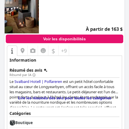
À partir de 163 $
Voir les disponibilités
$
+9
Information
Résumé des avis
Résumé par IA
Le
Svalbard Hotell | Polfareren
est un petit hôtel confortable
situé au cœur de Longyearbyen, offrant un accès facile à tous
les magasins, bars et restaurants. Le petit-déjeuner est l'un des
points forts du séjour à l'hôtel, les clients étant enchantés par la
Lire les résumés des avis pour toutes les catégories
variété de la nourriture nordique et les nombreuses options
disponibles. Le restaurant est également très apprécié, offrant
de délicieux plats gastronomiques. Les chambres sont
Catégories
exceptionnellement propres et bien rangées, avec des lits
Boutique
confortables, des agencements spacieux et une atmosphère
magnifique qui donne l'impression d'être chez soi. L'hôtel dans