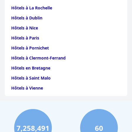
Hôtels à La Rochelle
Hôtels à Dublin
Hôtels à Nice
Hôtels à Paris
Hôtels à Pornichet
Hôtels à Clermont-Ferrand
Hôtels en Bretagne
Hôtels à Saint Malo
Hôtels à Vienne
Hôtels à Dijon
Hôtels à Perpignan
Hôtels au Grand-Bornand
7,258,491
60
Hôtels à Strasbourg