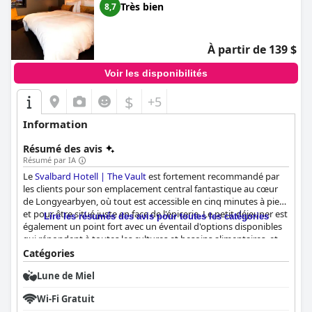
Très bien
8,7
À partir de 139 $
Voir les disponibilités
$
+5
Information
Résumé des avis
Résumé par IA
Le
Svalbard Hotell | The Vault
est fortement recommandé par
les clients pour son emplacement central fantastique au cœur
de Longyearbyen, où tout est accessible en cinq minutes à pied,
et pour être situé juste en face de l'épicerie. Le petit déjeuner est
Lire les résumés des avis pour toutes les catégories
également un point fort avec un éventail d'options disponibles
qui répondent à toutes les cultures et besoins alimentaires, et
avec un personnel attentif aux besoins des clients. Les
Catégories
chambres offrent un haut niveau de confort et de propreté avec
Lune de Miel
de belles vues depuis les baies vitrées et un emplacement
moderne et central. Le personnel reçoit de nombreux éloges
Wi-Fi Gratuit
pour son amabilité, son serviabilité et son professionnalisme, et