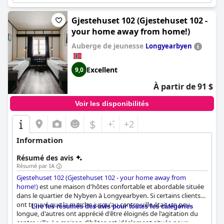
affirment y avoir passé les meilleures nuits de leur vie. Dans
l'ensemble, l'hôtel Basecamp est une expérience fantastique
pour les clients à la recherche d'un séjour confortable et
Gjestehuset 102 (Gjestehuset 102 -
accueillant, avec d'excellentes installations et un service de
your home away from home!)
qualité.
Auberge de jeunesse
Longyearbyen
Excellent
9,0
À partir de 91 $
Voir les disponibilités
$
+2
Information
Résumé des avis
Résumé par IA
Gjestehuset 102 (Gjestehuset 102 - your home away from
home!)
est une maison d'hôtes confortable et abordable située
dans le quartier de Nybyen à Longyearbyen. Si certains clients
ont trouvé que la marche jusqu'au centre-ville était un peu
Lire les résumés des avis pour toutes les catégories
longue, d'autres ont apprécié d'être éloignés de l'agitation du
centre-ville. La maison d'hôtes est idéalement située pour