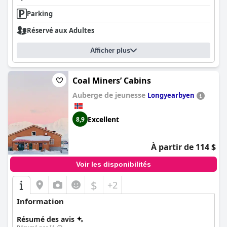
Parking
Réservé aux Adultes
Afficher plus
Coal Miners’ Cabins
Auberge de jeunesse
Longyearbyen
Excellent
8,9
À partir de 114 $
Voir les disponibilités
$
+2
Information
Résumé des avis