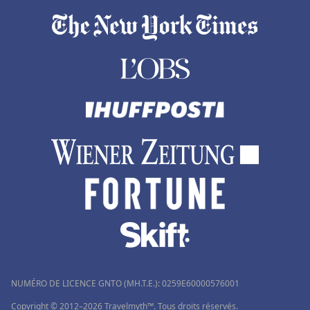
NUMÉRO DE LICENCE GNTO (MH.T.E.): 0259Ε60000576001
Copyright © 2012–2026 Travelmyth™. Tous droits réservés.