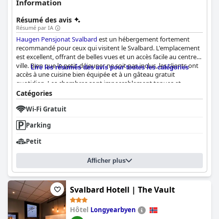
Information
Résumé des avis
Résumé par IA
Haugen Pensjonat Svalbard
est un hébergement fortement
recommandé pour ceux qui visitent le Svalbard. L'emplacement
est excellent, offrant de belles vues et un accès facile au centre-
ville. Bien que le petit-déjeuner ne soit pas inclus, les clients ont
Lire les résumés des avis pour toutes les catégories
accès à une cuisine bien équipée et à un gâteau gratuit
quotidien. Les chambres sont impeccablement tenues et
confortables, avec des espaces communs spacieux et bien
Catégories
entretenus. Le personnel, dirigé par la directrice Elena, est
Wi-Fi Gratuit
incroyablement amical et serviable, ce qui permet aux clients de
se sentir comme chez eux. Les lits sont confortables, offrant une
Parking
bonne nuit de sommeil après une journée d'exploration. Dans
l'ensemble,
Haugen Pensjonat Svalbard
est un endroit
Petit
confortable et accueillant, adapté aux voyageurs solitaires et
aux familles.
Afficher plus
Svalbard Hotell | The Vault
Hôtel
Longyearbyen