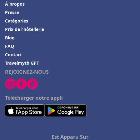
Hôtels à LʼIsle-sur-la-Sorgue
À propos
Presse
Hôtels à Palavas-les-Flots
Catégories
Hôtels au Canada
Prix de l’hôtellerie
Hôtels à Condrieu
Blog
Hôtels à Château-Chinon
FAQ
Contact
Hôtels à Grignan
Travelmyth GPT
Hôtels à Salon-de-Provence
REJOIGNEZ-NOUS
Hôtels à Locronan
Hôtels à La Plagne
Télécharger notre appli
Hôtels à Lege-Cap-Ferret
Hôtels à Chaumont-sur-Loire
Hôtels à Baccarat
Est Apparu Sur