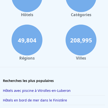
Hôtels à Valence
Hôtels à Gerardmer
Hôtels
Catégories
Hôtels à Villeurbanne
Hôtels à Londres
Hôtels à Reims
49,804
208,995
Hôtels à Milan
Hôtels à Barcelone
Régions
Villes
Hôtels à La Baule-Escoublac
Hôtels à Saint-Jean-de-Luz
Hôtels à Tain-lʼHermitage
Recherches les plus populaires
Hôtels à Interlaken
Hôtels avec piscine à Vitrolles-en-Luberon
Hôtels à Nancy
Hôtels en bord de mer dans le Finistère
Hôtels à Ajaccio