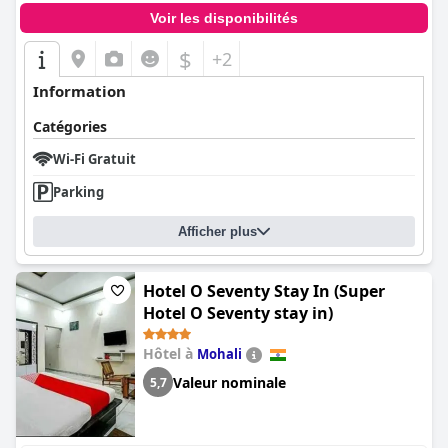
Voir les disponibilités
$
+2
Information
Catégories
Wi-Fi Gratuit
Parking
Afficher plus
Hotel O Seventy Stay In (Super
Hotel O Seventy stay in)
Hôtel à
Mohali
Valeur nominale
5,7