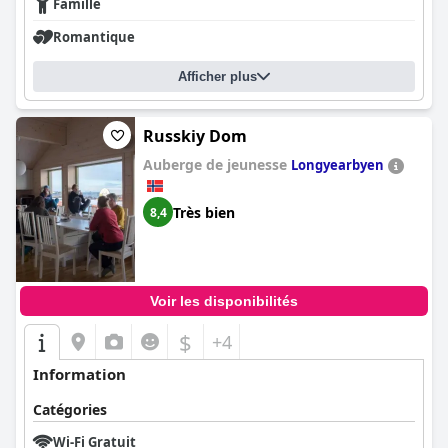
Famille
Romantique
Afficher plus
Russkiy Dom
Auberge de jeunesse
Longyearbyen
Très bien
8,4
Voir les disponibilités
$
+4
Information
Catégories
Wi-Fi Gratuit