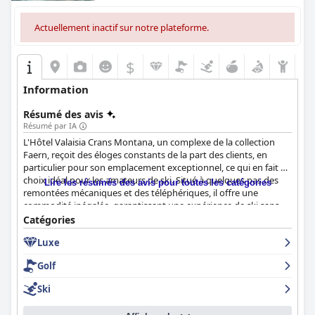
Actuellement inactif sur notre plateforme.
$
Information
Résumé des avis
Résumé par IA
L'Hôtel Valaisia Crans Montana, un complexe de la collection
Faern, reçoit des éloges constants de la part des clients, en
particulier pour son emplacement exceptionnel, ce qui en fait un
choix idéal pour les amateurs de ski. Situé à quelques pas des
Lire les résumés des avis pour toutes les catégories
remontées mécaniques et des téléphériques, il offre une
commodité inégalée, garantissant une expérience de ski sans
stress. L'emplacement central mais paisible de l'hôtel permet
Catégories
également aux clients d'accéder facilement au centre du village
Luxe
de Crans-Montana, leur permettant d'explorer les boutiques
locales et de profiter d'un environnement animé. Les vues
Golf
pittoresques sur les montagnes rehaussent encore
l'atmosphère sereine et agréable.
Ski
Les clients saluent fréquemment le petit-déjeuner de l'hôtel, le