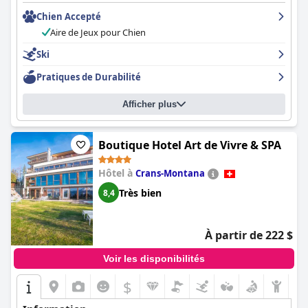
Chien Accepté
Aire de Jeux pour Chien
Ski
Pratiques de Durabilité
Afficher plus
Boutique Hotel Art de Vivre & SPA
Hôtel à
Crans-Montana
Très bien
8,4
À partir de 222 $
Voir les disponibilités
$