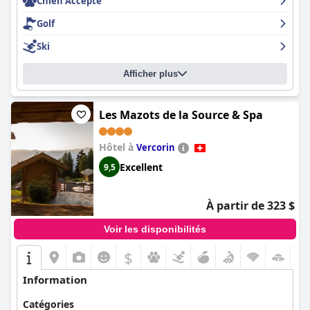
Chien Accepté
Golf
Ski
Afficher plus
Les Mazots de la Source & Spa
Hôtel à
Vercorin
Excellent
9,5
À partir de 323 $
Voir les disponibilités
$
Information
Catégories