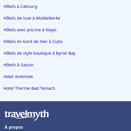
Hôtels à Moulins
Hôtels à Cabourg
Hôtels à Giverny
Hôtels de luxe à Middelkerke
Hôtels à Saint-Remy-de-Provence
Hôtels avec piscine à Najac
Hôtels à Chambéry
Hôtels à Tignes
Hôtels en bord de mer à Cuba
Hôtels dans le Var
Hôtels de style boutique à Byron Bay
Hôtels à Metz
Hôtels à Gassin
Hôtels à Lyon
Hotel Artemide
Hôtels en Italie
Hotel Therme Bad Teinach
Hôtels à Miami
Hôtels à Megève
Hôtels en Loire Atlantique
Hôtels à Tulum
À propos
Hôtels à Turin