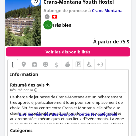
Crans-Montana Youth Hostel
Dans l'ensemble, l'
Hôtel de la Poste Sierre
offre un délicieux
Auberge de jeunesse à
Crans-Montana
mélange d'ambiance historique, de confort moderne et de
service exceptionnel, ce qui en fait un choix fortement
recommandé pour les voyageurs.
Très bien
8,3
À partir de 75 $
Voir les disponibilités
$
+3
Information
Résumé des avis
Résumé par IA
L'auberge de jeunesse de Crans-Montana est un hébergement
très apprécié, particulièrement loué pour son emplacement de
choix. Située au centre entre Crans et Montana, elle offre aux
clients un accès facile aux attractions locales, aux commodités,
Lire les résumés des avis pour toutes les catégories
aux remontées mécaniques et aux lieux d'événements. La zone
autour de l'auberge est à la fois lumineuse et tranquille, offrant
un environnement relaxant avec la commodité de la proximité
Catégories
du centre du village, du lac, des magasins et des arrêts de bus.