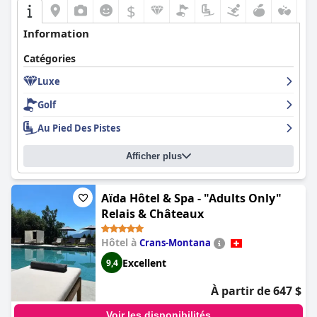
$
Information
Catégories
Luxe
Golf
Au Pied Des Pistes
Afficher plus
Aïda Hôtel & Spa - "Adults Only"
Relais & Châteaux
Hôtel à
Crans-Montana
Excellent
9,4
À partir de 647 $
Voir les disponibilités