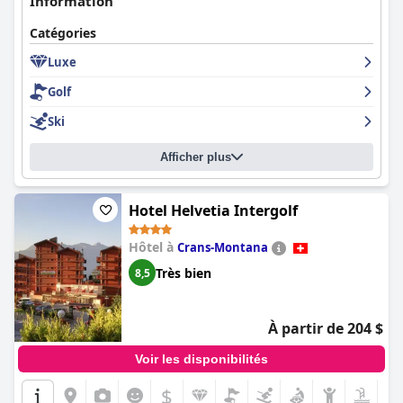
Information
Catégories
Luxe
Golf
Ski
Afficher plus
Hotel Helvetia Intergolf
Hôtel à
Crans-Montana
Très bien
8,5
À partir de 204 $
Voir les disponibilités
$