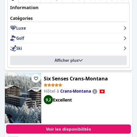
Information
Catégories
Luxe
Golf
Ski
Afficher plus
Six Senses Crans-Montana
Hôtel à
Crans-Montana
Excellent
9,2
Voir les disponibilités