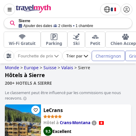
Sierre
Ajouter des dates
2 clients
1 chambre
Wi-Fi Gratuit
Parking
Ski
Petit
Chien Accep
Chermignon
Gr
Fourchette de prix
Trier par
Monde
>
Europe
>
Suisse
>
Valais
>
Sierre
Hôtels à Sierre
200+ HOTELS A SIERRE
Le classement peut être influencé par les commissions que nous
recevons.
LeCrans
Hôtel à
Crans-Montana
Excellent
9,5