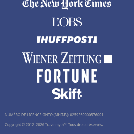
Hôtels à Porto Ota
Hôtels à Belek
Hôtels à Jersey
Hôtels à Lucerne
Hôtels à Brides-les-Bains
Hôtels en Rhone Alpes
NUMÉRO DE LICENCE GNTO (MH.T.E.): 0259Ε60000576001
Copyright © 2012–2026 Travelmyth™. Tous droits réservés.