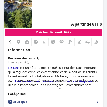
À partir de 811 $
Voir les disponibilités
$
Information
Résumé des avis
Résumé par IA
LeCrans
est un hôtel luxueux situé au cœur de Crans-Montana
qui a reçu des critiques exceptionnelles de la part de ses clients.
Le restaurant de l'hôtel, étoilé au Michelin, propose une cuisine
étonnante et une expérience gastronomique merveilleuse avec
Lire les résumés des avis pour toutes les catégories
une vue imprenable sur les montagnes. Les chambres sont
joliment décorées et bien équipées. Certains clients
recommandent de payer un supplément pour une chambre
Catégories
plus charmante. Le personnel est exceptionnel, offrant un
Boutique
service amical et attentif, et le directeur est particulièrement
charmant. Le spa est incroyablement beau, calme et paisible,