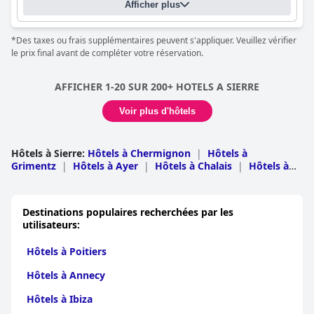
Afficher plus
*Des taxes ou frais supplémentaires peuvent s'appliquer. Veuillez vérifier
le prix final avant de compléter votre réservation.
AFFICHER 1-20 SUR 200+ HOTELS A SIERRE
Voir plus d'hôtels
Hôtels à Sierre
:
Hôtels à Chermignon
|
Hôtels à
Grimentz
|
Hôtels à Ayer
|
Hôtels à Chalais
|
Hôtels à
Lens
|
Hôtels à Randogne
|
Hôtels à Sierre
|
Hôtels à
Saint Luc
|
Hôtels à Grône
|
Hôtels à Saint-
Léonard
|
Hôtels à Icogne
|
Hôtels à Saint-Jean
|
Hôtels
Destinations populaires recherchées par les
à Chandolin
|
Hôtels à Montana
|
Hôtels à Veyras
utilisateurs:
Hôtels à Poitiers
Hôtels à Annecy
Hôtels à Ibiza