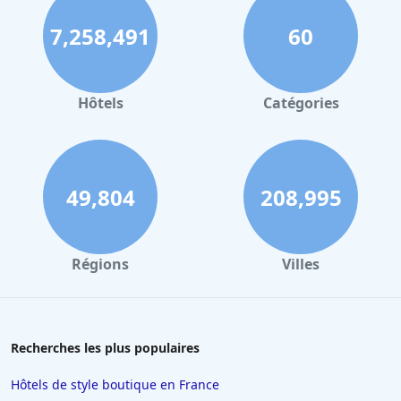
Hôtels au Grand-Bornand
7,258,491
60
Hôtels à Strasbourg
Hôtels à Valence
Hôtels à Gerardmer
Hôtels
Catégories
Hôtels à Collioure
Hôtels à Lourdes
Hôtels à Saint-Lary-Soulan
49,804
208,995
Hôtels à Hendaye
Hôtels à Combloux
Régions
Villes
Hôtels à Amsterdam
Hôtels à Villepinte
Hôtels à Salou
Recherches les plus populaires
Hôtels à Colmar
Hôtels de style boutique en France