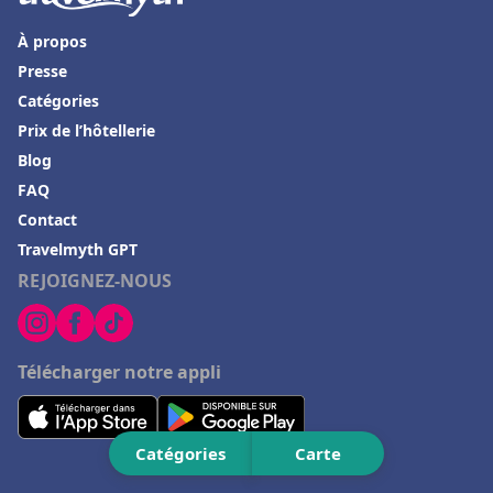
Hôtels à Chantilly
À propos
Hôtels à Grindelwald
Presse
Catégories
Hôtels à Fontainebleau
Prix de l’hôtellerie
Hôtels à Thann
Blog
Hôtels à Bonneuil-sur-Marne
FAQ
Hôtels à Tallard
Contact
Travelmyth GPT
Hôtels à Lion-sur-Mer
REJOIGNEZ-NOUS
Hôtels à Playa del Carmen
Hôtels à Le Luc
Hôtels en Charente Maritime
Télécharger notre appli
Hôtels à Bois-Colombes
Hôtels à Porto Ota
Catégories
Carte
Hôtels à Belek