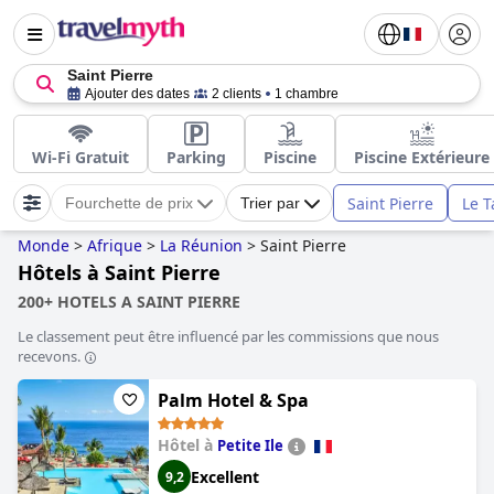
Saint Pierre
Ajouter des dates
2 clients
1 chambre
Wi-Fi Gratuit
Parking
Piscine
Piscine Extérieure
Saint Pierre
Le 
Fourchette de prix
Trier par
Monde
>
Afrique
>
La Réunion
>
Saint Pierre
Hôtels à Saint Pierre
200+ HOTELS A SAINT PIERRE
Le classement peut être influencé par les commissions que nous
recevons.
Palm Hotel & Spa
Hôtel à
Petite Ile
Excellent
9,2