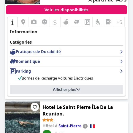
Voir les disponibilités
$
+5
Information
Catégories
Pratiques de Durabilité
Romantique
Parking
Bornes de Recharge Voitures Électriques
Afficher plus
Hotel Le Saint Pierre ÎLe De La
Reunion.
Hôtel à
Saint-Pierre