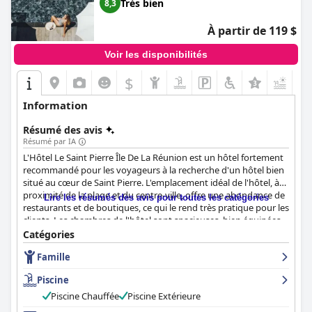
Très bien
8,3
À partir de 119 $
Voir les disponibilités
$
Information
Résumé des avis
Résumé par IA
L'Hôtel Le Saint Pierre Île De La Réunion est un hôtel fortement
recommandé pour les voyageurs à la recherche d'un hôtel bien
situé au cœur de Saint Pierre. L'emplacement idéal de l'hôtel, à
proximité de la plage et du centre-ville, offre une abondance de
Lire les résumés des avis pour toutes les catégories
restaurants et de boutiques, ce qui le rend très pratique pour les
clients. Les chambres de l'hôtel sont spacieuses, bien équipées
et esthétiques, avec des lits confortables et certaines chambres
Catégories
offrant même un balcon ou un coin cuisine. Le personnel de
Famille
l'hôtel est amical, attentionné et toujours prêt à aider, ce qui
rend le séjour agréable. La sélection du petit-déjeuner de l'hôtel
Piscine
est copieuse et variée, et les options de dîner sont délicieuses et
satisfaisantes, le plat vedette étant le délicieux risotto. La
Piscine Chauffée
Piscine Extérieure
propreté de l'hôtel est impressionnante, avec des chambres et