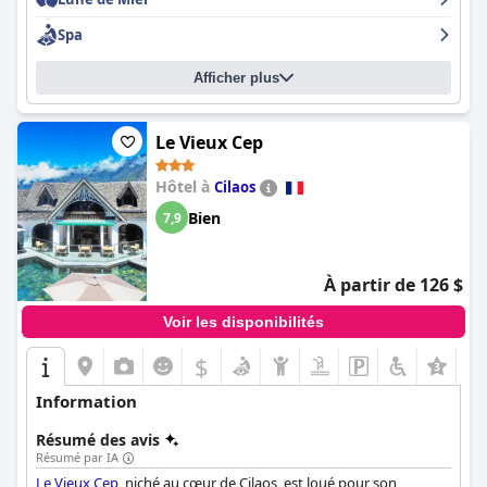
Spa
Afficher plus
Le Vieux Cep
Hôtel à
Cilaos
Bien
7,9
À partir de 126 $
Voir les disponibilités
$
Information
Résumé des avis
Résumé par IA
Le Vieux Cep
, niché au cœur de Cilaos, est loué pour son