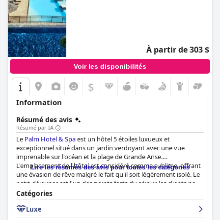
À partir de 303 $
Voir les disponibilités
$
Information
Résumé des avis
Résumé par IA
Le
Palm Hotel & Spa
est un hôtel 5 étoiles luxueux et
exceptionnel situé dans un jardin verdoyant avec une vue
imprenable sur l'océan et la plage de Grande Anse.
L'emplacement de l'hôtel est considéré comme sublime, offrant
Lire les résumés des avis pour toutes les catégories
une évasion de rêve malgré le fait qu'il soit légèrement isolé. Le
petit-déjeuner est l'un des points forts du séjour, les clients ne
tarissant pas d'éloges sur la qualité de la nourriture et le service
Catégories
exceptionnel. Le dîner est également très apprécié, avec des
Luxe
plats exquis et un cadre magnifique. Les chambres sont
spacieuses et confortables. Certaines disposent d'un jardin ou