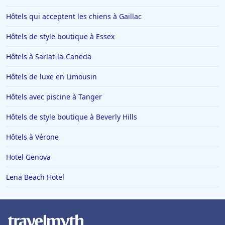
Hôtels qui acceptent les chiens à Gaillac
Hôtels à Chambéry
Hôtels à Tignes
Hôtels de style boutique à Essex
Hôtels dans le Var
Hôtels à Sarlat-la-Caneda
Hôtels à Metz
Hôtels de luxe en Limousin
Hôtels à Lyon
Hôtels avec piscine à Tanger
Hôtels en Italie
Hôtels de style boutique à Beverly Hills
Hôtels à Miami
Hôtels à Megève
Hôtels à Vérone
Hôtels en Loire Atlantique
Hotel Genova
Hôtels à Tulum
Lena Beach Hotel
Hôtels à Turin
Hôtels à Villefranche-de-Lauragais
Hôtels en Andorre