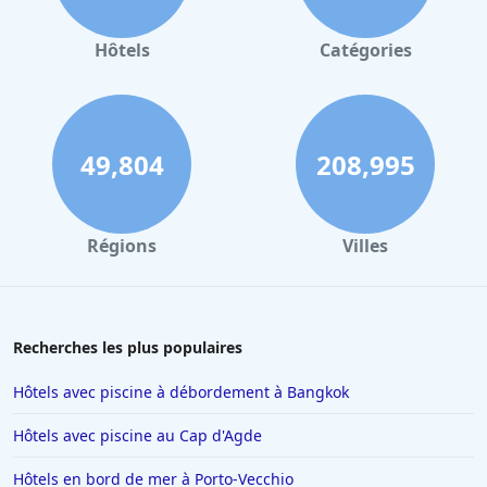
Hôtels à Valence
Hôtels à Gerardmer
Hôtels
Catégories
Hôtels à Collioure
Hôtels à Lourdes
Hôtels à Saint-Lary-Soulan
49,804
208,995
Hôtels à Hendaye
Hôtels à Combloux
Régions
Villes
Hôtels à Amsterdam
Hôtels à Villepinte
Hôtels à Salou
Recherches les plus populaires
Hôtels à Colmar
Hôtels avec piscine à débordement à Bangkok
Hôtels à Moulins
Hôtels avec piscine au Cap d'Agde
Hôtels à Giverny
Hôtels en bord de mer à Porto-Vecchio
Hôtels à Saint-Remy-de-Provence