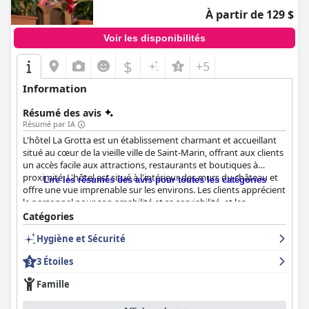
À partir de 129 $
Voir les disponibilités
$
+5
Information
Résumé des avis
Résumé par IA
L'hôtel La Grotta est un établissement charmant et accueillant
situé au cœur de la vieille ville de Saint-Marin, offrant aux clients
un accès facile aux attractions, restaurants et boutiques à
proximité. L'hôtel est situé à l'intérieur des murs du château et
Lire les résumés des avis pour toutes les catégories
offre une vue imprenable sur les environs. Les clients apprécient
le personnel pour son amabilité et sa serviabilité, et les
chambres sont confortables et propres. Le petit-déjeuner est
Catégories
bon et servi dans une ambiance agréable avec diverses options
Hygiène et Sécurité
disponibles, y compris des options sans gluten. Les chambres et
les installations de l'hôtel sont impeccables, avec une attention
3 Étoiles
exceptionnelle aux détails, ce qui contribue à un séjour
confortable et agréable. Le personnel est le point fort de l'hôtel,
Famille
constamment mis en avant pour sa gentillesse, son serviabilité
et son professionnalisme. Bien que certains clients aient trouvé