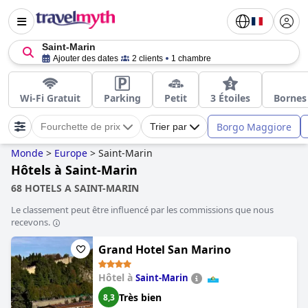
Saint-Marin
Ajouter des dates
2 clients
1 chambre
Wi-Fi Gratuit
Parking
Petit
3 Étoiles
Bornes
Borgo Maggiore
Fourchette de prix
Trier par
Monde
>
Europe
>
Saint-Marin
Hôtels à Saint-Marin
68 HOTELS A SAINT-MARIN
Le classement peut être influencé par les commissions que nous
recevons.
Grand Hotel San Marino
Hôtel à
Saint-Marin
Très bien
8,3