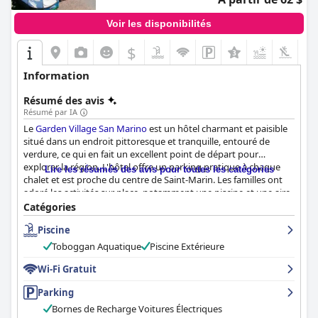
Voir les disponibilités
$
+3
Information
Résumé des avis
Résumé par IA
Le
Garden Village San Marino
est un hôtel charmant et paisible
situé dans un endroit pittoresque et tranquille, entouré de
verdure, ce qui en fait un excellent point de départ pour
explorer la région. L'hôtel offre un parking pratique à chaque
Lire les résumés des avis pour toutes les catégories
chalet et est proche du centre de Saint-Marin. Les familles ont
adoré les activités sur place, notamment une piscine et une aire
de jeux, ainsi que la petite ferme avec des animaux. L'hôtel offre
Catégories
également d'excellents services et installations, comme un bon
Piscine
restaurant. Les clients ont apprécié le cadre paisible et
magnifique, certains soulignant la présence d'animaux en
Toboggan Aquatique
Piscine Extérieure
liberté. Les bungalows étaient globalement bien entretenus,
avec des patios bien équipés, et la majorité des clients ont salué
Wi-Fi Gratuit
la propreté de l'hôtel. Le personnel a été très apprécié par les
Parking
clients, beaucoup soulignant leur gentillesse et leur serviabilité.
L'hôtel est un excellent choix pour les familles à la recherche
Bornes de Recharge Voitures Électriques