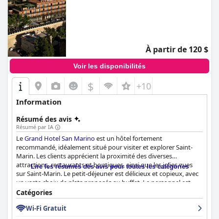
À partir de 120 $
Voir les disponibilités
$
+10
Information
Résumé des avis
Résumé par IA
Le
Grand Hotel San Marino
est un hôtel fortement
recommandé, idéalement situé pour visiter et explorer Saint-
Marin. Les clients apprécient la proximité des diverses
attractions, restaurants et boutiques, ainsi que les jolies vues
Lire les résumés des avis pour toutes les catégories
sur Saint-Marin. Le petit-déjeuner est délicieux et copieux, avec
un vaste choix de plats proposés au buffet. Le personnel est
amical, serviable et professionnel, de nombreux clients
Catégories
soulignant leur attention et leur volonté de se surpasser. Les
Wi-Fi Gratuit
chambres sont spacieuses, propres et confortables, bien que
certaines puissent nécessiter un entretien et paraître désuètes.