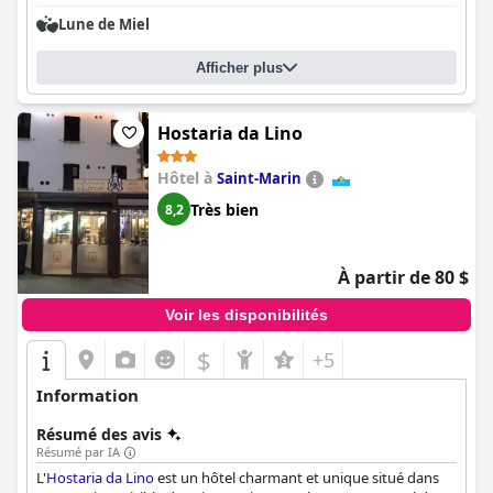
ce qui en fait un choix pratique pour ceux qui voyagent en
Lune de Miel
voiture. Les lits sont confortables et les chambres propres sont
un aspect fondamental de l'hôtel. Dans l'ensemble, l'Hôtel Rossi
Afficher plus
est une excellente option pour tous ceux qui recherchent un
séjour pratique et confortable à Saint-Marin.
Hostaria da Lino
Hôtel à
Saint-Marin
Très bien
8,2
À partir de 80 $
Voir les disponibilités
$
+5
Information
Résumé des avis
Résumé par IA
L'
Hostaria da Lino
est un hôtel charmant et unique situé dans