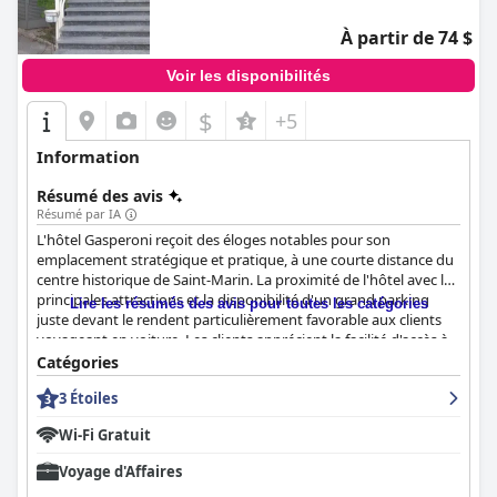
À partir de 74 $
Voir les disponibilités
$
+5
Information
Résumé des avis
Résumé par IA
L'hôtel Gasperoni reçoit des éloges notables pour son
emplacement stratégique et pratique, à une courte distance du
centre historique de Saint-Marin. La proximité de l'hôtel avec les
principales attractions et la disponibilité d'un grand parking
Lire les résumés des avis pour toutes les catégories
juste devant le rendent particulièrement favorable aux clients
voyageant en voiture. Les clients apprécient la facilité d'accès à
l'hôtel et aux environs, ce qui améliore leur expérience globale.
Catégories
3 Étoiles
Le service de petit-déjeuner à l'Hôtel Gasperoni est très
apprécié, offrant une variété d'options fraîches et délicieuses à
Wi-Fi Gratuit
un prix abordable. Le buffet comprend une généreuse sélection
de produits sucrés et salés, offrant un excellent rapport qualité-
Voyage d'Affaires
prix pour seulement 5 €. Malgré quelques critiques concernant