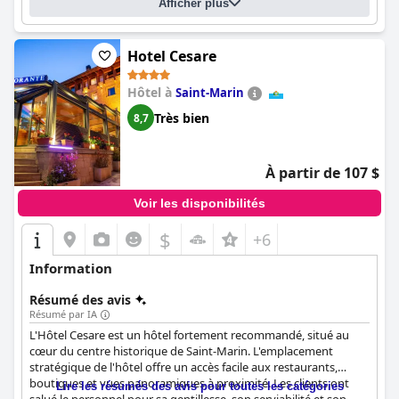
Afficher plus
les lits un peu trop fermes, la plupart ont apprécié de dormir
dans des lits confortables. La proximité de l'hôtel avec le parking
P6 et un ascenseur disponible pour les clients sont des atouts
positifs, bien que l'accessibilité pour les personnes handicapées
Hotel Cesare
puisse être un peu délicate. Dans l'ensemble, l'hôtel La Grotta
offre une solution d'hébergement fantastique, propre et
Hôtel à
Saint-Marin
confortable pour ceux qui recherchent un emplacement idéal et
Très bien
8,7
une propreté supérieure.
À partir de 107 $
Voir les disponibilités
$
+6
Information
Résumé des avis
Résumé par IA
L'Hôtel Cesare est un hôtel fortement recommandé, situé au
cœur du centre historique de Saint-Marin. L'emplacement
stratégique de l'hôtel offre un accès facile aux restaurants,
boutiques et vues panoramiques à proximité. Les clients ont
Lire les résumés des avis pour toutes les catégories