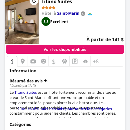
Titano Suites
qui recherchent un séjour romantique et agréable.
Hôtel à
Saint-Marin
Excellent
8,8
À partir de 141 $
Voir les disponibilités
$
+8
Information
Résumé des avis
Résumé par IA
Le
Titano Suites
est un hôtel fortement recommandé, situé au
cœur de Saint-Marin, offrant une vue imprenable et un
emplacement idéal pour explorer la ville historique. Le
personnel est amical, serviable et gentil, et se surpasse
Lire les résumés des avis pour toutes les catégories
constamment pour aider les clients. Les chambres sont belles,
spacieuses, modernes et confortables, certaines offrant des
vues à couper le souffle et des salles de bains bien équipées.
Catégories
L'hôtel est exceptionnellement propre et bien entretenu, les