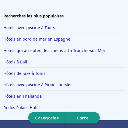
Hôtels à Villepinte
Hôtels à Salou
Recherches les plus populaires
Hôtels à Colmar
Hôtels avec piscine à Tours
Hôtels à Moulins
Hôtels en bord de mer en Espagne
Hôtels à Giverny
Hôtels qui acceptent les chiens à La Tranche-sur-Mer
Hôtels à Saint-Remy-de-Provence
Hôtels à Bali
Hôtels à Chambéry
Hôtels à Tignes
Hôtels de luxe à Tunis
Hôtels dans le Var
Hôtels avec piscine à Piriac-sur-Mer
Hôtels à Metz
Hôtels en Thaïlande
Hôtels à Lyon
Rodos Palace Hotel
Hôtels en Italie
Catégories
Carte
Hôtels à Miami