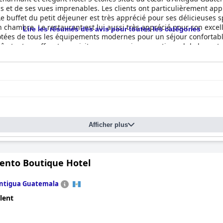
ns et de ses vues imprenables. Les clients ont particulièrement app
Le buffet du petit déjeuner est très apprécié pour ses délicieuses
n chambre. Le restaurant est lui aussi très apprécié pour son exce
Lire les résumés des avis pour toutes les catégories
tées de tous les équipements modernes pour un séjour confortable.
sûr, tout en offrant aux visiteurs un service exceptionnel de la part
 une oasis de paix et de luxe, offrant aux visiteurs certains des me
 Museo Spa Casa Santo Domingo comme un fantastique hôtel de luxe,
Afficher plus
vento Boutique Hotel
ntigua Guatemala
lent