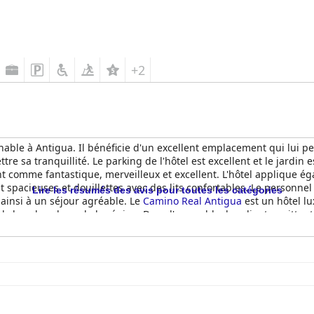
+2
able à Antigua. Il bénéficie d'un excellent emplacement qui lui pe
 sa tranquillité. Le parking de l'hôtel est excellent et le jardin e
ivant comme fantastique, merveilleux et excellent. L'hôtel applique 
t spacieuses et douillettes avec des lits confortables. Le personnel
Lire les résumés des avis pour toutes les catégories
 ainsi à un séjour agréable. Le
Camino Real Antigua
est un hôtel lu
els les plus chers de la région. Dans l'ensemble, les clients quitten
ences mémorables.