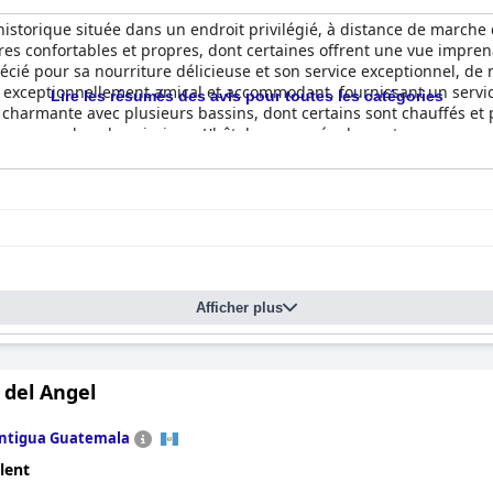
istorique située dans un endroit privilégié, à distance de marche d
res confortables et propres, dont certaines offrent une vue imprenab
précié pour sa nourriture délicieuse et son service exceptionnel, d
est exceptionnellement amical et accommodant, fournissant un servi
Lire les résumés des avis pour toutes les catégories
st charmante avec plusieurs bassins, dont certains sont chauffés et 
bienvenus dans les piscines. L'hôtel propose également un spa exce
ensemble, les clients recommandent vivement le
Porta Hotel Antig
Afficher plus
 del Angel
ntigua Guatemala
lent