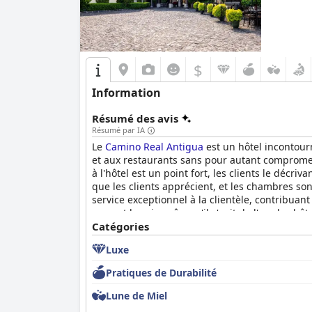
$
Information
Résumé des avis
Résumé par IA
Le
Camino Real Antigua
est un hôtel incontourn
et aux restaurants sans pour autant compromettre
à l'hôtel est un point fort, les clients le décr
que les clients apprécient, et les chambres son
service exceptionnel à la clientèle, contribuant
en vaut le prix, même s'il s'agit de l'un des hôt
souhaitant revenir pour vivre d'autres expéri
Catégories
Luxe
Pratiques de Durabilité
Lune de Miel