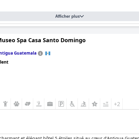
Afficher plus
Museo Spa Casa Santo Domingo
ntigua Guatemala
lent
+2
armant et élégant hôtel 5 étoiles situé au cœur d'Antigua Guatemal