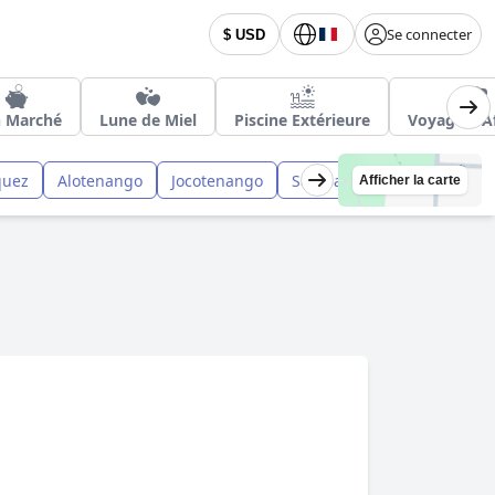
Se connecter
$ USD
 Marché
Lune de Miel
Piscine Extérieure
Voyage d'Af
quez
Alotenango
Jocotenango
San Bartolome Milpas Altas
Afficher la carte