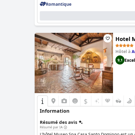
Romantique
Hotel 
Hôtel à
A
Excel
9,1
$
Information
Résumé des avis
Résumé par IA
L'hôtel Museo Spa Casa Santo Domingo est un ch