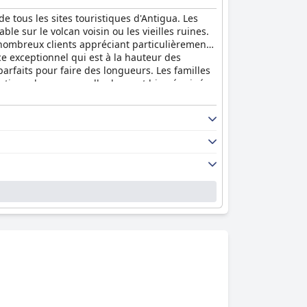
e tous les sites touristiques d'Antigua. Les
le sur le volcan voisin ou les vieilles ruines.
e nombreux clients appréciant particulièrement
ce exceptionnel qui est à la hauteur des
parfaits pour faire des longueurs. Les familles
ptionnel avec une salle de sport bien équipée
ua
pour un séjour merveilleux à Antigua