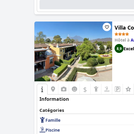
Villa C
Hôtel à
A
Excel
8,9
$
Information
Catégories
Famille
Piscine