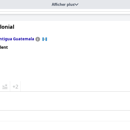
Afficher plus
olonial
ntigua Guatemala
lent
+2