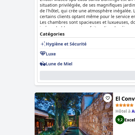
situation privilégiée, de ses magnifiques jardi
de l'hôtel, qui crée une atmosphère inégalée. 
certains clients optant même pour le service e
Les chambres sont spacieuses et luxueuses, do
irréprochable, ce qui en fait un lieu de séjour 
des caractéristiques principales de l'hôtel, est
Catégories
l'ensemble, les visiteurs considèrent l'hôtel
Hygiène et Sécurité
être exagéré ou à un prix déraisonnable.
Luxe
Lune de Miel
El Con
Hôtel à
A
Excel
9,2