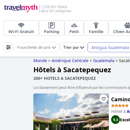
7,258,491 hôtels
dans 60 catégories
Wi-Fi Gratuit
Parking
Petit
Famille
Chien A
Antigua Guatemala
Fourchette de prix
Trier par
Monde
>
Amérique Centrale
>
Guatemala
>
Saca
Hôtels à Sacatepequez
200+ HOTELS A SACATEPEQUEZ
Le classement peut être influencé par les commissions 
Camino
Hôtel à
A
Excel
9,3