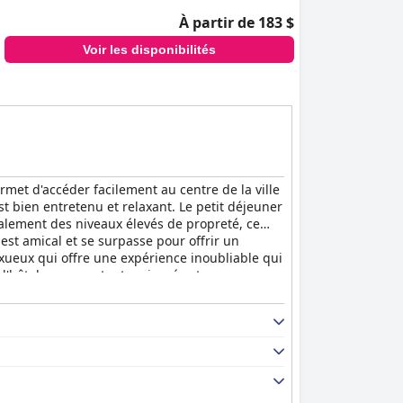
À partir de 183 $
Voir les disponibilités
rmet d'accéder facilement au centre de la ville
st bien entretenu et relaxant. Le petit déjeuner
également des niveaux élevés de propreté, ce
 est amical et se surpasse pour offrir un
xueux qui offre une expérience inoubliable qui
t l'hôtel en se sentant revigorés et en