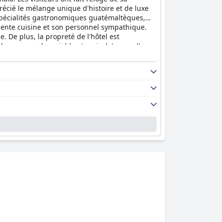
récié le mélange unique d'histoire et de luxe
 spécialités gastronomiques guatémaltèques,
llente cuisine et son personnel sympathique.
 De plus, la propreté de l'hôtel est
 du personnel serviable et amical. Le spa, l'une
illeurs moments de relaxation de leur vie. Dans
 offrant une expérience de luxe classique sans