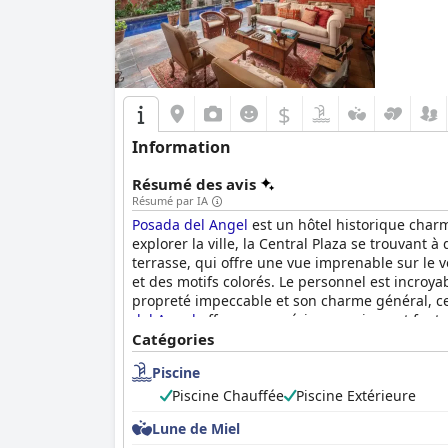
$
Information
Résumé des avis
Résumé par IA
Posada del Angel
est un hôtel historique char
explorer la ville, la Central Plaza se trouvant 
terrasse, qui offre une vue imprenable sur le
et des motifs colorés. Le personnel est incroya
propreté impeccable et son charme général, ce
del Angel
offre une expérience unique et fantas
Catégories
Piscine
Piscine Chauffée
Piscine Extérieure
Lune de Miel