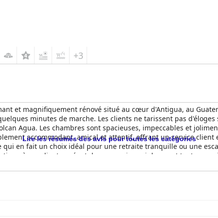
+3
mant et magnifiquement rénové situé au cœur d'Antigua, au Guatema
à quelques minutes de marche. Les clients ne tarissent pas d'éloges su
 volcan Agua. Les chambres sont spacieuses, impeccables et jolim
blement accommodant, amical et attentif, offrant un service client 
Lire les résumés des avis pour toutes les catégories
 qui en fait un choix idéal pour une retraite tranquille ou une es
tique à ses clients, créant des souvenirs qui dureront toute une v