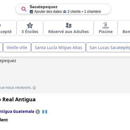
Sacatepequez
Ajouter des dates
2 clients
1 chambre
ccepté
3 Étoiles
Réservé aux Adultes
Piscine
Bon
Vieille ville
Santa Lucía Milpas Altas
San Lucas Sacatepé
tepequez
que nous recevons.
 Real Antigua
ntigua Guatemala
lent