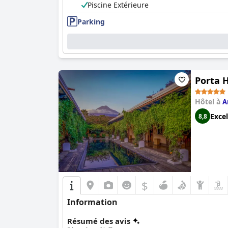
Piscine Extérieure
Parking
Porta 
Hôtel à
A
Excel
8,8
$
Information
Résumé des avis