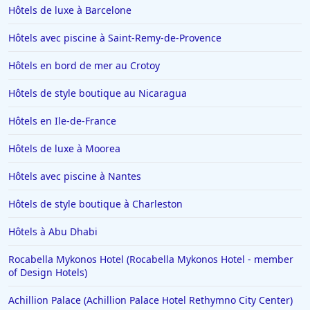
Hôtels de luxe à Barcelone
Hôtels à Giverny
Hôtels avec piscine à Saint-Remy-de-Provence
Hôtels à Saint-Remy-de-Provence
Hôtels en bord de mer au Crotoy
Hôtels à Chambéry
Hôtels à Tignes
Hôtels de style boutique au Nicaragua
Hôtels dans le Var
Hôtels en Ile-de-France
Hôtels à Metz
Hôtels de luxe à Moorea
Hôtels à Lyon
Hôtels avec piscine à Nantes
Hôtels en Italie
Hôtels de style boutique à Charleston
Hôtels à Miami
Hôtels à Megève
Hôtels à Abu Dhabi
Hôtels en Loire Atlantique
Rocabella Mykonos Hotel (Rocabella Mykonos Hotel - member
of Design Hotels)
Hôtels à Tulum
Achillion Palace (Achillion Palace Hotel Rethymno City Center)
Hôtels à Turin