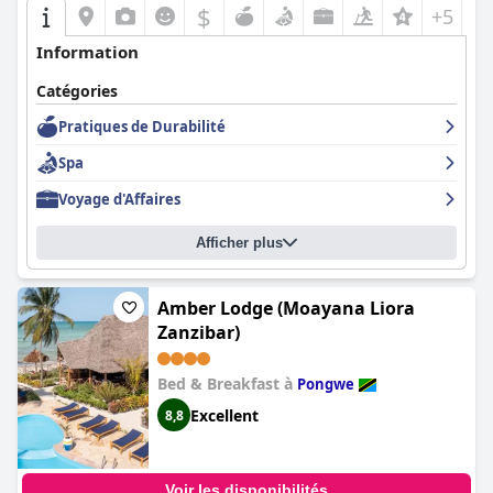
$
+5
Information
Catégories
Pratiques de Durabilité
Spa
Voyage d'Affaires
Afficher plus
Amber Lodge (Moayana Liora
Zanzibar)
Bed & Breakfast à
Pongwe
Excellent
8,8
Voir les disponibilités