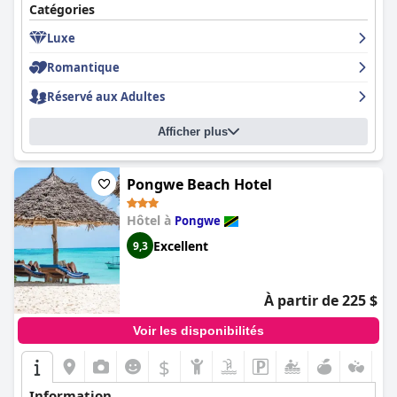
Catégories
Luxe
Romantique
Réservé aux Adultes
Afficher plus
Pongwe Beach Hotel
Hôtel à
Pongwe
Excellent
9,3
À partir de 225 $
Voir les disponibilités
$
Information