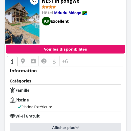
NEST in pongwe
Hôtel
Mdudu Mdogo
Excellent
9,8
Voir les disponibilités
$
+6
Information
Catégories
Famille
Piscine
Piscine Extérieure
Wi-Fi Gratuit
Afficher plus