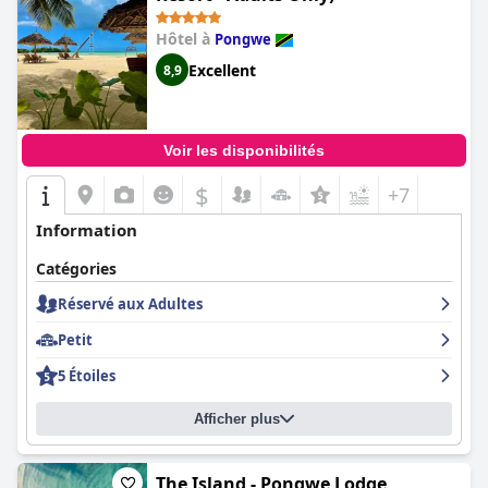
Hôtel à
Pongwe
Excellent
8,9
Voir les disponibilités
$
+7
Information
Catégories
Réservé aux Adultes
Petit
5 Étoiles
Afficher plus
The Island - Pongwe Lodge