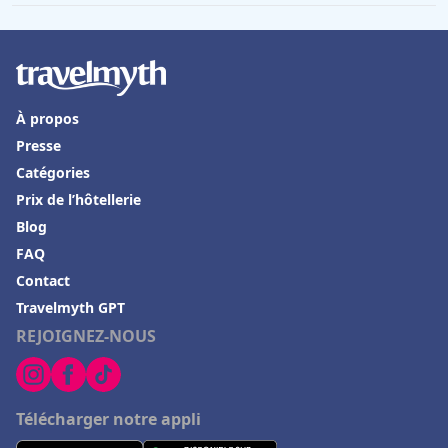
Hôtels à Villefranche-de-Lauragais
Hôtels en Andorre
Hôtels à Chantilly
À propos
Hôtels à Grindelwald
Presse
Hôtels à Fontainebleau
Catégories
Hôtels à Thann
Prix de l’hôtellerie
Hôtels à Bonneuil-sur-Marne
Blog
FAQ
Hôtels à Tallard
Contact
Hôtels à Lion-sur-Mer
Travelmyth GPT
Hôtels à Playa del Carmen
REJOIGNEZ-NOUS
Hôtels à Le Luc
Hôtels en Charente Maritime
Télécharger notre appli
Hôtels à Bois-Colombes