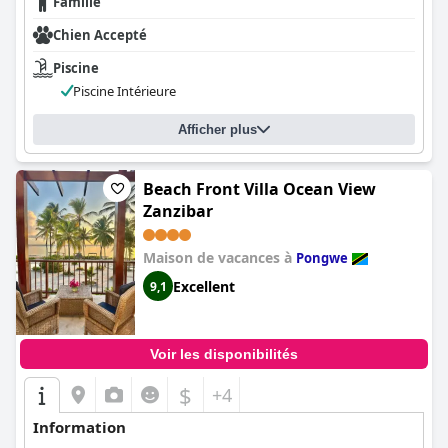
Famille
Chien Accepté
Piscine
Piscine Intérieure
Afficher plus
Beach Front Villa Ocean View
Zanzibar
Maison de vacances à
Pongwe
Excellent
9,1
Voir les disponibilités
$
+4
Information