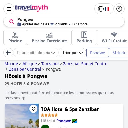
Pongwe
Ajouter des dates
2 clients
1 chambre
Piscine
Piscine Extérieure
Parking
Wi-Fi Gratuit
Pongwe
Mdudu
Fourchette de prix
Trier par
Monde
>
Afrique
>
Tanzanie
>
Zanzibar Sud et Centre
>
Zansibar Central
>
Pongwe
Hôtels à Pongwe
23 HOTELS A PONGWE
Le classement peut être influencé par les commissions que nous
recevons.
TOA Hotel & Spa Zanzibar
Hôtel à
Pongwe