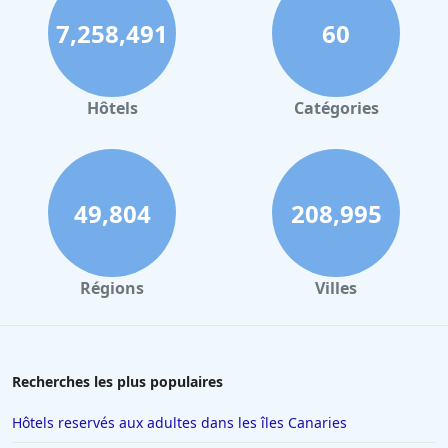
7,258,491
60
Hôtels à Strasbourg
Hôtels à Valence
Hôtels à Gerardmer
Hôtels
Catégories
Hôtels à Collioure
Hôtels à Lourdes
Hôtels à Saint-Lary-Soulan
49,804
208,995
Hôtels à Hendaye
Hôtels à Combloux
Régions
Villes
Hôtels à Amsterdam
Hôtels à Villepinte
Hôtels à Salou
Recherches les plus populaires
Hôtels à Colmar
Hôtels reservés aux adultes dans les îles Canaries
Hôtels à Moulins