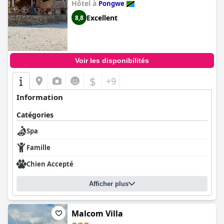
Hôtel à
Pongwe
Excellent
8,8
Voir les disponibilités
$
+9
Information
Catégories
Spa
Famille
Chien Accepté
Afficher plus
Malcom Villa