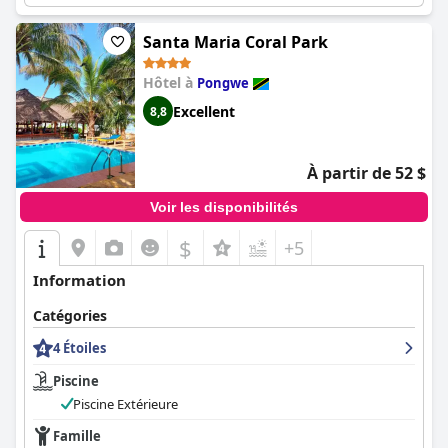
Santa Maria Coral Park
Hôtel à
Pongwe
Excellent
8,8
À partir de 52 $
Voir les disponibilités
$
+5
Information
Catégories
4 Étoiles
Piscine
Piscine Extérieure
Famille