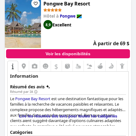
Pongwe Bay Resort
Hôtel à
Pongwe
Excellent
8,9
À partir de 69 $
Voir les disponibilités
$
Information
Résumé des avis
Résumé par IA
Le
Pongwe Bay Resort
est une destination fantastique pour les
familles à la recherche de vacances paisibles et relaxantes. Le
complexe propose des hébergements magnifiques et adaptés
aux familles dans un cadre exceptionnel. Bien que certains
Lire les résumés des avis pour toutes les catégories
clients aient suggéré davantage d'options culinaires adaptées
aux enfants, le complexe a été salué pour son atmosphère
familiale et adaptée aux enfants. L'emplacement du complexe
Catégories