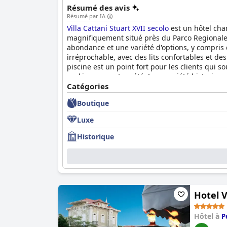
Résumé des avis
Résumé par IA
Villa Cattani Stuart XVII secolo
est un hôtel char
magnifiquement situé près du Parco Regionale d
abondance et une variété d'options, y compris
irréprochable, avec des lits confortables et de
piscine est un point fort pour les clients qui 
parking couvert en été. La propriété historiqu
la
Catégories
Villa Cattani Stuart XVII secolo
est une retrai
Boutique
Luxe
Historique
Hotel V
Hôtel à
P