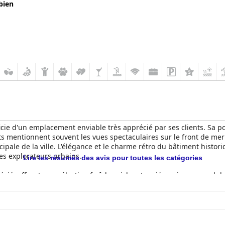
bien
icie d'un emplacement enviable très apprécié par ses clients. Sa pos
ents mentionnent souvent les vues spectaculaires sur le front de me
pale de la ville. L'élégance et le charme rétro du bâtiment historiq
les explorateurs urbains.
Lire les résumés des avis pour toutes les catégories
précié, offrant une sélection fraîche, riche et variée qui comprend d
ité d'une grande variété de fruits, remarquant souvent l'excellent r
ique ou une salle avec vue sur la piscine, est un autre point fort. 
ience du petit-déjeuner reçoit généralement des commentaires positif
mitigés. Bien que les clients apprécient l'ambiance du soir autour 