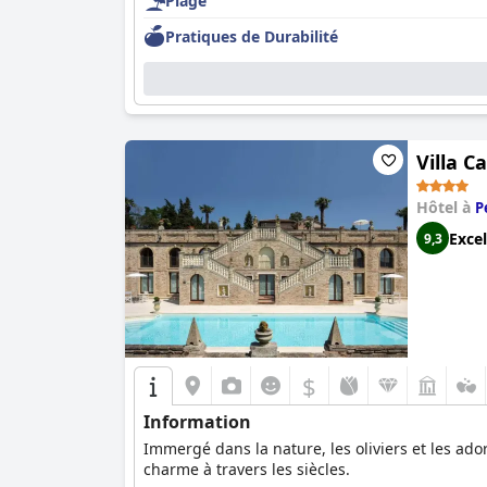
Plage
Pratiques de Durabilité
Villa C
Hôtel à
P
Excel
9,3
$
Information
Immergé dans la nature, les oliviers et les ado
charme à travers les siècles.