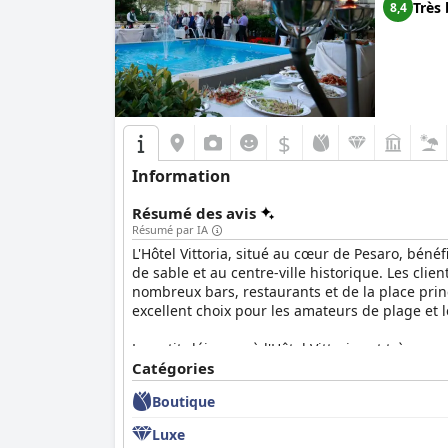
Très 
8,4
$
Information
Résumé des avis
Résumé par IA
L'Hôtel Vittoria, situé au cœur de Pesaro, bénéf
de sable et au centre-ville historique. Les cli
nombreux bars, restaurants et de la place princi
excellent choix pour les amateurs de plage et 
Le petit-déjeuner à l'Hôtel Vittoria est très ap
apprécient le vrai café italien et la disponibil
Catégories
petit-déjeuner, que ce soit une terrasse panoram
Boutique
choix limité et la rapidité du service, l'expér
Luxe
Le service de dîner de l'hôtel reçoit des avis 