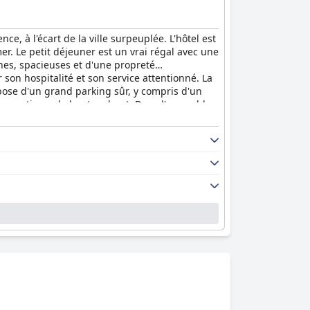
e, à l'écart de la ville surpeuplée. L'hôtel est
r. Le petit déjeuner est un vrai régal avec une
nes, spacieuses et d'une propreté
 son hospitalité et son service attentionné. La
spose d'un grand parking sûr, y compris d'un
e romantisme de bout en bout. Dans l'ensemble,
 niveau de propreté exceptionnel.