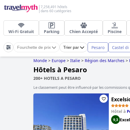
7,258,491 hôtels
dans 60 catégories
Wi-Fi Gratuit
Parking
Chien Accepté
Piscine
Pesaro
Castel d
Fourchette de prix
Trier par
Monde
>
Europe
>
Italie
>
Région des Marches
>
Hôtels à Pesaro
200+ HOTELS A PESARO
Le classement peut être influencé par les commissions 
Excelsi
Hôtel à
P
Excel
9,3