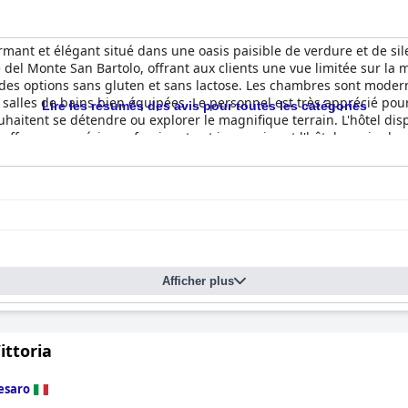
mant et élégant situé dans une oasis paisible de verdure et de silenc
el Monte San Bartolo, offrant aux clients une vue limitée sur la me
 des options sans gluten et sans lactose. Les chambres sont moder
s salles de bains bien équipées. Le personnel est très apprécié pour
Lire les résumés des avis pour toutes les catégories
souhaitent se détendre ou explorer le magnifique terrain. L'hôtel di
e offre une expérience fascinante et immersive et l'hôtel respire l
te sereine et paisible dans un environnement magnifique, avec un
Afficher plus
ittoria
esaro