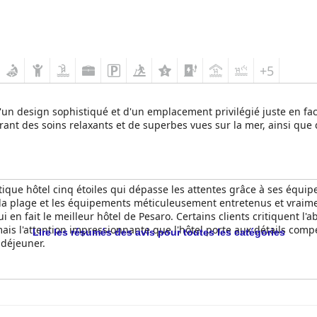
+5
 d'un design sophistiqué et d'un emplacement privilégié juste en fa
rant des soins relaxants et de superbes vues sur la mer, ainsi que 
stique hôtel cinq étoiles qui dépasse les attentes grâce à ses équip
, la plage et les équipements méticuleusement entretenus et vraimen
ui en fait le meilleur hôtel de Pesaro. Certains clients critiquent
 mais l'attention impressionnante que l'hôtel porte aux détails c
Lire les résumés des avis pour toutes les catégories
-déjeuner.