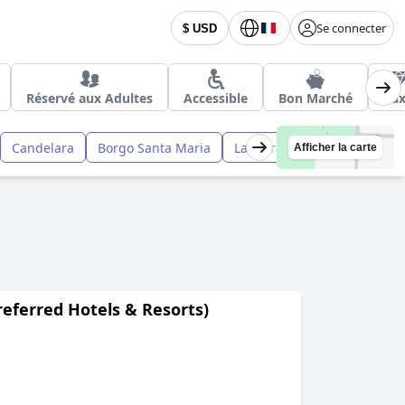
Se connecter
$ USD
Réservé aux Adultes
Accessible
Bon Marché
Lu
Candelara
Borgo Santa Maria
La Torraccia
Ginestreto
Afficher la carte
Preferred Hotels & Resorts)