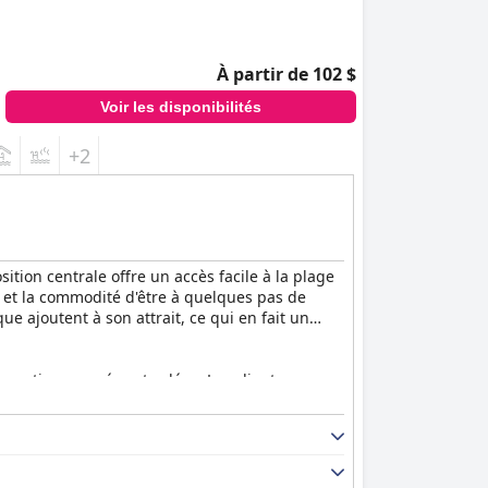
À partir de 102 $
Voir les disponibilités
+2
ition centrale offre un accès facile à la plage
r et la commodité d'être à quelques pas de
ue ajoutent à son attrait, ce qui en fait un
es options sucrées et salées. Les clients
apport qualité-prix. L'ambiance du cadre du
Bien qu'il y ait peu de critiques concernant le
s.
de la piscine, beaucoup ont noté des temps