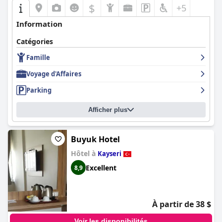
$
+5
Information
Catégories
Famille
Voyage d'Affaires
Parking
Afficher plus
Buyuk Hotel
Hôtel à
Kayseri
Excellent
8,9
À partir de 38 $
Voir les disponibilités