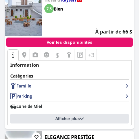
Kayseri
Bien
7,5
À partir de 66 $
Voir les disponibilités
$
+3
Information
Catégories
Famille
Parking
Lune de Miel
Afficher plus
ELEGANCE PRESTİGE