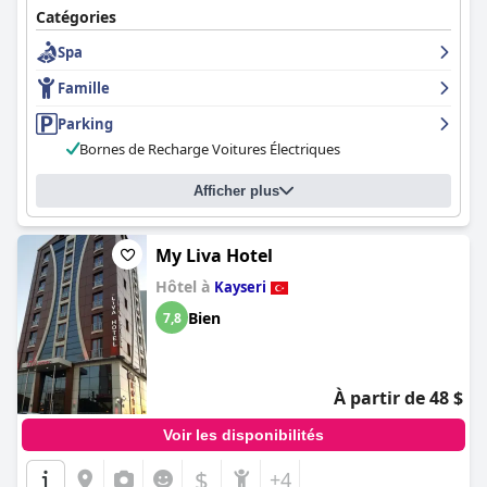
Catégories
Spa
Famille
Parking
Bornes de Recharge Voitures Électriques
Afficher plus
My Liva Hotel
Hôtel à
Kayseri
Bien
7,8
À partir de 48 $
Voir les disponibilités
$
+4