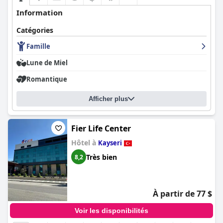
Information
Catégories
Famille
Lune de Miel
Romantique
Afficher plus
Fier Life Center
Hôtel à
Kayseri
Très bien
8,2
À partir de 77 $
Voir les disponibilités