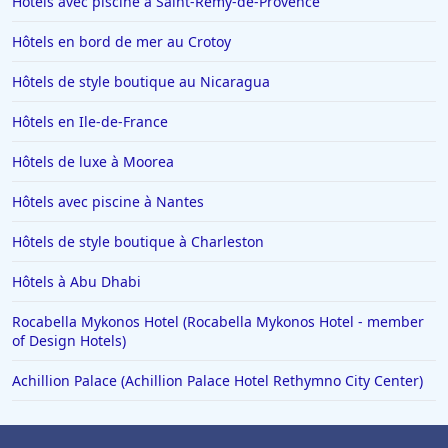
Hôtels avec piscine à Saint-Remy-de-Provence
Hôtels à Saint-Remy-de-Provence
Hôtels en bord de mer au Crotoy
Hôtels à Chambéry
Hôtels à Tignes
Hôtels de style boutique au Nicaragua
Hôtels dans le Var
Hôtels en Ile-de-France
Hôtels à Metz
Hôtels de luxe à Moorea
Hôtels à Lyon
Hôtels avec piscine à Nantes
Hôtels en Italie
Hôtels de style boutique à Charleston
Hôtels à Miami
Hôtels à Megève
Hôtels à Abu Dhabi
Hôtels en Loire Atlantique
Rocabella Mykonos Hotel (Rocabella Mykonos Hotel - member
of Design Hotels)
Hôtels à Tulum
Achillion Palace (Achillion Palace Hotel Rethymno City Center)
Hôtels à Turin
Hôtels à Villefranche-de-Lauragais