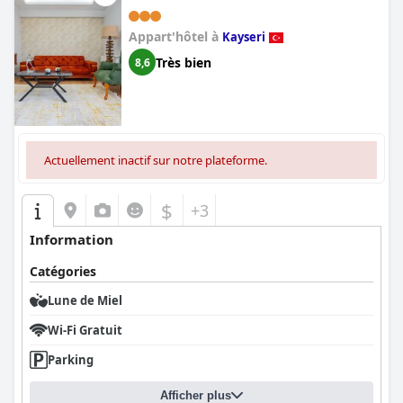
Appart'hôtel à
Kayseri
Très bien
8,6
Actuellement inactif sur notre plateforme.
$
+3
Information
Catégories
Lune de Miel
Wi-Fi Gratuit
Parking
Afficher plus