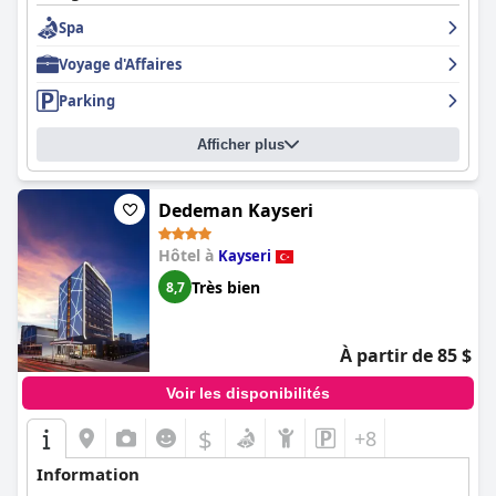
Spa
Voyage d'Affaires
Parking
Afficher plus
Dedeman Kayseri
Hôtel à
Kayseri
Très bien
8,7
À partir de 85 $
Voir les disponibilités
$
+8
Information