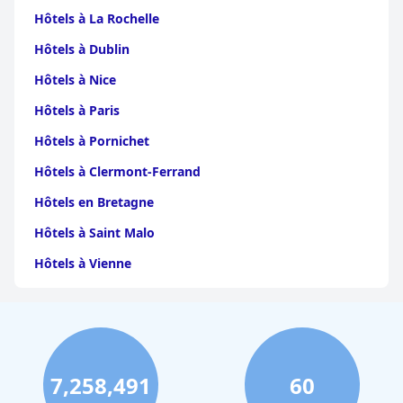
Hôtels à La Rochelle
Hôtels à Dublin
Hôtels à Nice
Hôtels à Paris
Hôtels à Pornichet
Hôtels à Clermont-Ferrand
Hôtels en Bretagne
Hôtels à Saint Malo
Hôtels à Vienne
Hôtels à Dijon
Hôtels à Perpignan
Hôtels au Grand-Bornand
7,258,491
60
Hôtels à Strasbourg