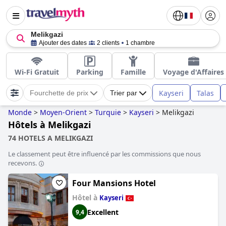
Melikgazi
Ajouter des dates
2 clients
1 chambre
Wi-Fi Gratuit
Parking
Famille
Voyage d'Affaires
Kayseri
Talas
Fourchette de prix
Trier par
Monde
>
Moyen-Orient
>
Turquie
>
Kayseri
>
Melikgazi
Hôtels à Melikgazi
74 HOTELS A MELIKGAZI
Le classement peut être influencé par les commissions que nous
recevons.
Four Mansions Hotel
Hôtel à
Kayseri
Excellent
9,4