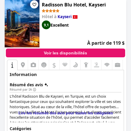
Radisson Blu Hotel, Kayseri
Hôtel à
Kayseri
Excellent
9,1
À partir de 119 $
Voir les disponibilités
$
Information
Résumé des avis
Résumé par IA
L'hôtel Radisson Blu de Kayseri, en Turquie, est un choix
fantastique pour ceux qui souhaitent explorer la ville et ses sites
historiques. Situé au cœur de la ville, l'hôtel offre de superbes
vues sur la ville et le Mont Erciyes enneigé. Les clients apprécient
Lire les résumés des avis pour toutes les catégories
l'excellente situation de l'hôtel, qui permet d'accéder facilement
à toutes les attractions principales et à l'aéroport, situé à une
courte distance. Le petit déjeuner de l'hôtel est un point fort,
Catégories