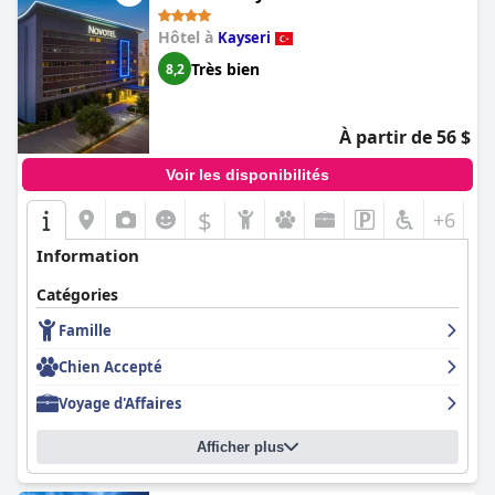
Hôtel à
Kayseri
Très bien
8,2
À partir de 56 $
Voir les disponibilités
$
+6
Information
Catégories
Famille
Chien Accepté
Voyage d'Affaires
Afficher plus