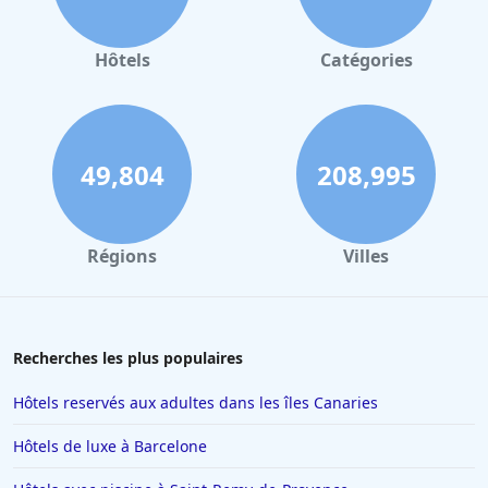
Hôtels à Valence
Hôtels à Gerardmer
Hôtels
Catégories
Hôtels à Collioure
Hôtels à Lourdes
Hôtels à Saint-Lary-Soulan
49,804
208,995
Hôtels à Hendaye
Hôtels à Combloux
Régions
Villes
Hôtels à Amsterdam
Hôtels à Villepinte
Hôtels à Salou
Recherches les plus populaires
Hôtels à Colmar
Hôtels reservés aux adultes dans les îles Canaries
Hôtels à Moulins
Hôtels de luxe à Barcelone
Hôtels à Giverny