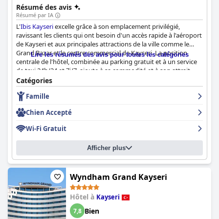
Résumé des avis
Résumé par IA
L'
Ibis Kayseri
excelle grâce à son emplacement privilégié,
ravissant les clients qui ont besoin d'un accès rapide à l'aéroport
de Kayseri et aux principales attractions de la ville comme le
Grand Bazar et le centre commercial de Kayseri. La position
Lire les résumés des avis pour toutes les catégories
centrale de l'hôtel, combinée au parking gratuit et à un service
de taxi 24h/24 et 7j/7, ajoute à sa commodité et à son attrait,
malgré un environnement moins pittoresque.
Catégories
Famille
L'expérience du petit-déjeuner est très appréciée pour sa
qualité, sa variété et son prix abordable, offrant un buffet
Chien Accepté
copieux qui répond à divers goûts. Bien qu'il existe quelques
critiques mineures concernant les inclusions dans les forfaits et
Wi-Fi Gratuit
les horaires du petit-déjeuner, le sentiment général reste très
positif.
Afficher plus
De même, le dîner au restaurant sur place de l'hôtel est salué
pour ses repas délicieux et à prix raisonnable, avec un large
éventail de plats disponibles. Bien que certains problèmes de
Wyndham Grand Kayseri
communication et incohérences de service aient été notés, la
cuisine opérationnelle 24h/24 et l'option de service en chambre
Hôtel à
Kayseri
contribuent à une expérience culinaire pratique.
Bien
7,8