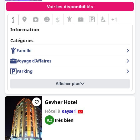
Voir les disponibilités
$
+1
Information
Catégories
Famille
Voyage d'Affaires
Parking
Afficher plus
Gevher Hotel
Hôtel à
Kayseri
Très bien
8,2