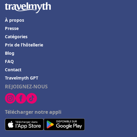
Hôtels en Andorre
Hôtels à Chantilly
À propos
Hôtels à Grindelwald
Presse
Hôtels à Fontainebleau
Catégories
Hôtels à Thann
Prix de l’hôtellerie
Hôtels à Bonneuil-sur-Marne
Blog
FAQ
Hôtels à Tallard
Contact
Hôtels à Lion-sur-Mer
Travelmyth GPT
Hôtels à Playa del Carmen
REJOIGNEZ-NOUS
Hôtels à Le Luc
Hôtels en Charente Maritime
Télécharger notre appli
Hôtels à Bois-Colombes
Hôtels à Porto Ota
Hôtels à Belek