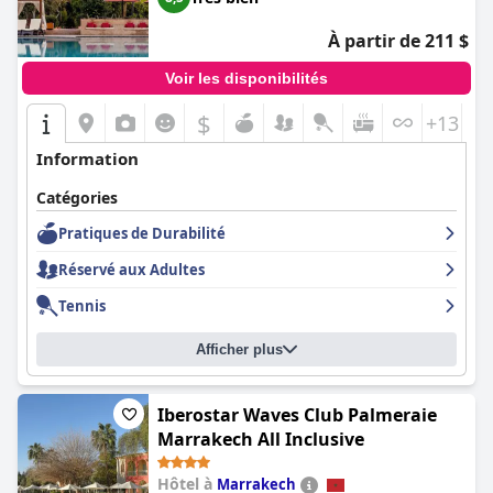
axée sur une ambiance festive et l'autre pour une expérience
plus calme. L'hôtel est un hôtel qualitativement moderne avec
À partir de 211 $
des espaces propres et beaux, bien que certains
commentateurs aient soutenu qu'il ne s'agit pas d'un hôtel cinq
Voir les disponibilités
étoiles de luxe complet. Dans l'ensemble, l'hôtel semble être une
option charmante et haut de gamme pour une retraite paisible
$
+13
pour la plupart des clients.
Information
Catégories
Pratiques de Durabilité
Réservé aux Adultes
Tennis
Afficher plus
Iberostar Waves Club Palmeraie
Marrakech All Inclusive
Hôtel à
Marrakech