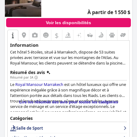
À partir de 1 550 $
Voir les disponibilités
$
Information
Cet hôtel 5 étoiles, situé à Marrakech, dispose de 53 suites
privées avec terrasse et vue sur les montagnes de l'Atlas. Au
Royal Mansour, les clients peuvent se détendre dans la piscine
extérieure ou profiter des options culinaires des 4 restaurants.
Résumé des avis
L'hôtel propose également des services d'affaires et de mariage
Résumé par IA
à toute personne intéressée.
Le
Royal Mansour Marrakech
est un hôtel luxueux qui offre une
expérience inégalée grâce à son magnifique décor et à
l'attention portée aux détails dans tous les Riads. Les clients ont
trouvé les chambres propres, sûres et confortables, avec un
Lire les résumés des avis pour toutes les catégories
service de ménage et un service d'étage exceptionnels. Le
personnel est loué pour son professionnalisme, sa serviabilité et
son amabilité, offrant un très haut niveau d'hospitalité qui place
Catégories
l'hôtel au sommet de l'industrie hôtelière de luxe. Bien que
Salle de Sport
certains clients aient eu des difficultés à communiquer avec le
personnel au sujet de leur véhicule, le consensus général est