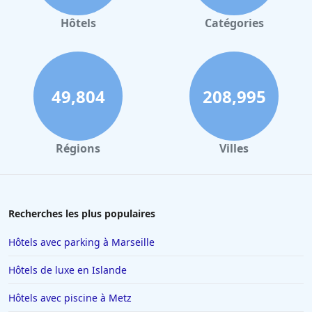
Hôtels à Gerardmer
Hôtels
Catégories
Hôtels à Villeurbanne
Hôtels à Londres
Hôtels à Reims
49,804
208,995
Hôtels à Milan
Hôtels à Barcelone
Régions
Villes
Hôtels à La Baule-Escoublac
Hôtels à Saint-Jean-de-Luz
Hôtels à Tain-lʼHermitage
Recherches les plus populaires
Hôtels à Interlaken
Hôtels avec parking à Marseille
Hôtels à Nancy
Hôtels de luxe en Islande
Hôtels à Ajaccio
Hôtels avec piscine à Metz
Hôtels à Saint-Affrique