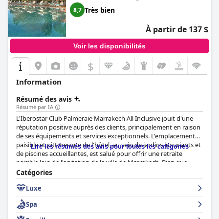
Très bien
8,7
À partir de 137 $
Voir les disponibilités
$
Information
Résumé des avis
Résumé par IA
L'Iberostar Club Palmeraie Marrakech All Inclusive jouit d'une
réputation positive auprès des clients, principalement en raison
de ses équipements et services exceptionnels. L'emplacement
paisible et pittoresque de l'hôtel, au sein de jardins luxuriants et
Lire les résumés des avis pour toutes les catégories
de piscines accueillantes, est salué pour offrir une retraite
paisible loin de l'agitation de la ville de Marrakech. Bien que
l'hôtel soit situé à environ 20-25 minutes du centre-ville, le
Catégories
service de navette gratuit, efficace et apprécié, assure un accès
Luxe
pratique aux clients pour explorer le cœur vibrant de Marrakech
sans les tracas des taxis.
Spa
Les clients soulignent fréquemment l'excellente expérience du