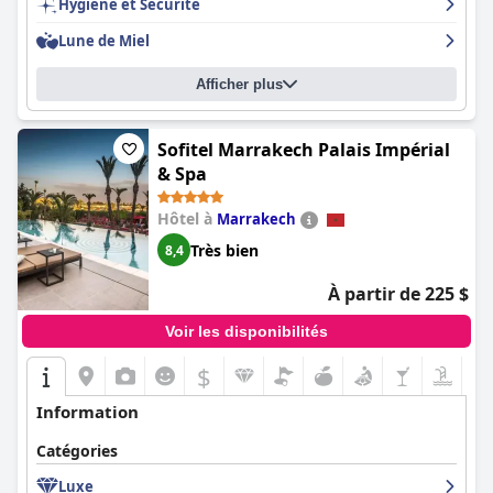
Hygiène et Sécurité
positif. L'hôtel fait partie des prestigieux Leading Hotels of the
World et les clients décrivent leurs séjours comme tout à fait
Lune de Miel
exceptionnels.
Afficher plus
Sofitel Marrakech Palais Impérial
& Spa
Hôtel à
Marrakech
Très bien
8,4
À partir de 225 $
Voir les disponibilités
$
Information
Catégories
Luxe