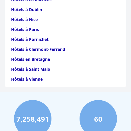
voyageurs recherchant confort et commodité à Marrakech.
Hôtels à Dublin
Hôtels à Nice
Hôtels à Paris
Hôtels à Pornichet
Hôtels à Clermont-Ferrand
Hôtels en Bretagne
Hôtels à Saint Malo
Hôtels à Vienne
Hôtels à Dijon
Hôtels à Perpignan
Hôtels au Grand-Bornand
7,258,491
60
Hôtels à Strasbourg
Hôtels à Valence