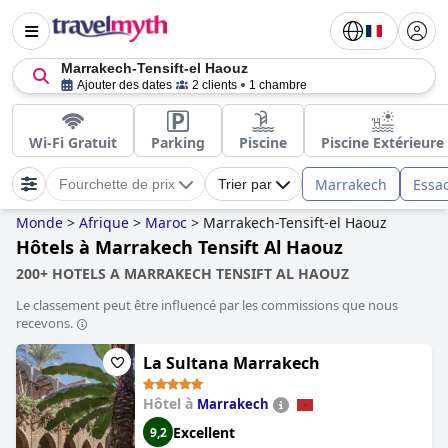
Marrakech-Tensift-el Haouz
Ajouter des dates
2 clients
1 chambre
Wi-Fi Gratuit
Parking
Piscine
Piscine Extérieure
Marrakech
Essa
Fourchette de prix
Trier par
Monde
>
Afrique
>
Maroc
>
Marrakech-Tensift-el Haouz
Hôtels à Marrakech Tensift Al Haouz
200+ HOTELS A MARRAKECH TENSIFT AL HAOUZ
Le classement peut être influencé par les commissions que nous
recevons.
La Sultana Marrakech
Hôtel à
Marrakech
Excellent
9,2