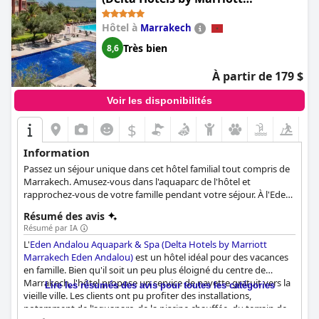
Marrakech Eden Andalou)
Hôtel à
Marrakech
Très bien
8,6
À partir de 179 $
Voir les disponibilités
$
Information
Passez un séjour unique dans cet hôtel familial tout compris de
Marrakech. Amusez-vous dans l'aquaparc de l'hôtel et
rapprochez-vous de votre famille pendant votre séjour. À l'Eden
Andalou, vous pourrez participer à une pléthore d'activités
Résumé des avis
différentes, idéales pour tous les âges. L'hôtel dispose de 253
Résumé par IA
suites spacieuses avec des terrasses ou des balcons dans
L'
Eden Andalou Aquapark & Spa (Delta Hotels by Marriott
chacune d'elles.
Marrakech Eden Andalou)
est un hôtel idéal pour des vacances
en famille. Bien qu'il soit un peu plus éloigné du centre de
Marrakech, l'hôtel propose un service de navette gratuit vers la
Lire les résumés des avis pour toutes les catégories
vieille ville. Les clients ont pu profiter des installations,
notamment de l'aquaparc, de la piscine chauffée, du terrain de