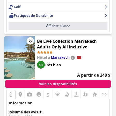
Golf
Pratiques de Durabilité
Afficher plus
Be Live Collection Marrakech
Adults Only All inclusive
Hôtel à
Marrakech
Très bien
8,6
À partir de 248 $
Voir les disponibilités
$
Information
Résumé des avis