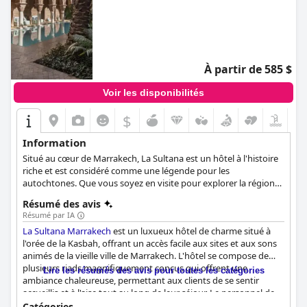
À partir de 585 $
Voir les disponibilités
$
Information
Situé au cœur de Marrakech, La Sultana est un hôtel à l'histoire
riche et est considéré comme une légende pour les
autochtones. Que vous soyez en visite pour explorer la région
de Marrakech ou que vous souhaitiez simplement passer des
Résumé des avis
vacances de luxe, l'hôtel 5 étoiles offre le meilleur des deux
Résumé par IA
mondes et vous assure que votre séjour sera inoubliable.
La Sultana Marrakech
est un luxueux hôtel de charme situé à
l'orée de la Kasbah, offrant un accès facile aux sites et aux sons
animés de la vieille ville de Marrakech. L'hôtel se compose de
plusieurs riads magnifiquement conçus qui offrent une
Lire les résumés des avis pour toutes les catégories
ambiance chaleureuse, permettant aux clients de se sentir
accueillis et à l'aise tout au long de leur séjour. Le personnel de
l'hôtel
La Sultana Marrakech
a reçu de nombreux éloges de la
Catégories