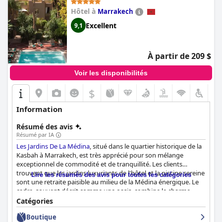
Hôtel à
Marrakech
Excellent
9,1
À partir de 209 $
Voir les disponibilités
$
Information
Résumé des avis
Résumé par IA
Les Jardins De La Médina
, situé dans le quartier historique de la
Kasbah à Marrakech, est très apprécié pour son mélange
exceptionnel de commodité et de tranquillité. Les clients
trouvent que les jardins luxuriants de l'hôtel et la piscine sereine
Lire les résumés des avis pour toutes les catégories
sont une retraite paisible au milieu de la Médina énergique. Le
cadre, souvent décrit comme une oasis, combine le charme
historique avec des équipements modernes.
Catégories
Boutique
Les clients saluent constamment les chambres élégantes,