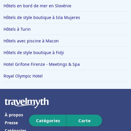
Hôtels en bord de mer en Slovénie
Hôtels au Québec
Hôtels à Carcassonne
Hôtels de style boutique à Isla Mujeres
Hôtels aux Saintes-Maries-de-la-Mer
Hôtels à Turin
Hôtels en Suisse
Hôtels avec piscine à Macon
Hôtels à Chartres
Hôtels de style boutique à Fidji
Hôtels à Bouc-Bel-Air
Hotel Grifone Firenze - Meetings & Spa
Hôtels à Mortagne-au-Perche
Hôtels en Alsace
Royal Olympic Hotel
Hôtels à Lacaune
Hôtels à Louviers
Hôtels à Caudry
À propos
Hôtels à Bergame
Catégories
Carte
Presse
Hôtels à LʼIsle-sur-la-Sorgue
Catégories