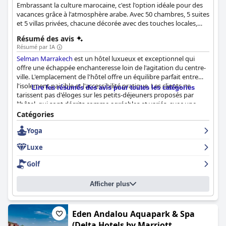
Embrassant la culture marocaine, c'est l'option idéale pour des
vacances grâce à l'atmosphère arabe. Avec 50 chambres, 5 suites
et 5 villas privées, chacune décorée avec des touches locales,
vous tomberez amoureux de la culture arabe. Afin de rendre
Résumé des avis
votre séjour plus luxueux et confortable, le spa de l'hôtel
Résumé par IA
propose des soins uniques et technologiquement avancés.
Selman Marrakech
est un hôtel luxueux et exceptionnel qui
offre une échappée enchanteresse loin de l'agitation du centre-
ville. L'emplacement de l'hôtel offre un équilibre parfait entre
l'isolement paisible et l'accessibilité pratique. Les clients ne
Lire les résumés des avis pour toutes les catégories
tarissent pas d'éloges sur les petits-déjeuners proposés par
l'hôtel, qui sont décrits comme agréables et variés, avec une
nourriture de qualité et un bon rapport qualité-prix. Les
Catégories
chambres sont joliment décorées avec des intérieurs de style
Yoga
marocain et des draps de grande qualité, offrant une expérience
marocaine authentique. Le personnel est exceptionnel avec des
Luxe
employés incroyablement amicaux, professionnels et serviables
qui créent une atmosphère chaleureuse et accueillante où les
Golf
clients ont l'impression de faire partie de la famille. Les piscines
sont magnifiques et parfaites pour ceux qui souhaitent se
Afficher plus
rafraîchir pendant leur séjour.
Selman Marrakech
est considéré
comme un véritable joyau cinq étoiles, aimé de tous ceux qui
ont la chance de le découvrir. L'hôtel est l'incarnation du luxe
dans tous les sens du terme, offrant une oasis de luxe et de
Eden Andalou Aquapark & Spa
détente digne de ses cinq étoiles.
(Delta Hotels by Marriott