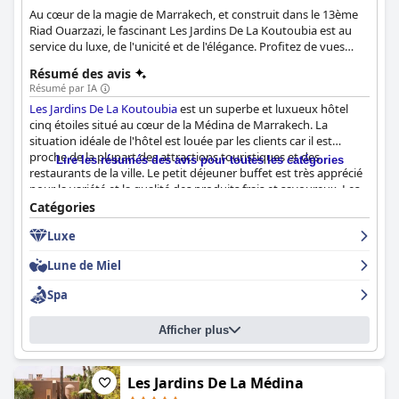
Au cœur de la magie de Marrakech, et construit dans le 13ème
Riad Ouarzazi, le fascinant Les Jardins De La Koutoubia est au
service du luxe, de l'unicité et de l'élégance. Profitez de vues
panoramiques depuis chacune des 108 chambres, des 22 suites
Résumé des avis
et des 2 suites royales de l'hôtel.
Résumé par IA
Les Jardins De La Koutoubia
est un superbe et luxueux hôtel
cinq étoiles situé au cœur de la Médina de Marrakech. La
situation idéale de l'hôtel est louée par les clients car il est
proche de la plupart des attractions touristiques et des
Lire les résumés des avis pour toutes les catégories
restaurants de la ville. Le petit déjeuner buffet est très apprécié
pour la variété et la qualité des produits frais et savoureux. Les
options de restauration de l'hôtel, y compris un restaurant
Catégories
marocain traditionnel et des spectacles, sont également
Luxe
appréciées par les clients. L'hôtel dispose de belles chambres
spacieuses, dont certaines offrent une vue imprenable sur la
Lune de Miel
piscine ou la cour. La propreté impeccable et les installations
bien entretenues sont régulièrement louées par les clients. Le
Spa
personnel est décrit comme professionnel, amical et serviable
pour répondre aux besoins des clients. Le spa et la piscine de
Afficher plus
l'hôtel ajoutent à l'expérience luxueuse et relaxante d'un séjour
dans cet établissement. Bien que certains clients estiment que
des rénovations sont nécessaires dans certains domaines, la
majorité des commentaires soulignent le service exceptionnel,
Les Jardins De La Médina
le cadre magnifique et l'expérience globale excellente.