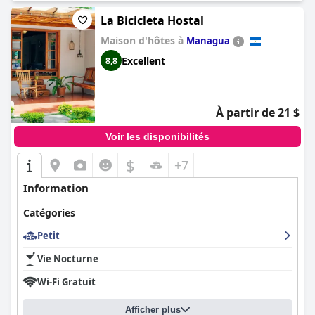
La Bicicleta Hostal
Maison d'hôtes à
Managua
Excellent
8,8
À partir de 21 $
Voir les disponibilités
$
+7
Information
Catégories
Petit
Vie Nocturne
Wi-Fi Gratuit
Afficher plus