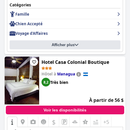
Catégories
Famille
Chien Accepté
Voyage d'Affaires
Afficher plus
Hotel Casa Colonial Boutique
Hôtel à
Managua
Très bien
8,2
À partir de 56 $
Voir les disponibilités
$
+5