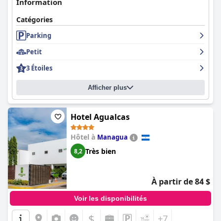
Information
Catégories
Parking
Petit
3 Étoiles
Afficher plus
Hotel Agualcas
Hôtel à
Managua
Très bien
8,2
À partir de 84 $
Voir les disponibilités
$
+7