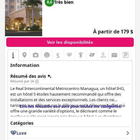
Très bien
8,6
À partir de 179 $
Voir les disponibilités
$
Information
Résumé des avis
Résumé par IA
Le Real Intercontinental Metrocentro Managua, un hôtel IHG,
est un hôtel 5 étoiles hautement recommandé qui offre des
installations et des services exceptionnels. Les clients ne
tarissent pas d'éloges sur le délicieux petit déjeuner buffet qui
Lire les résumés des avis pour toutes les catégories
offre une grande variété d'options, le décrivant comme le
meilleur qu'ils aient jamais pris dans un hôtel. Les chambres
joliment conçues et dotées d'équipements de qualité supérieure
Catégories
garantissent un séjour confortable, même si certains clients les
Luxe
ont trouvées un peu désuètes. L'hôtel est réputé pour sa
propreté et l'hygiène de ses chambres, les protocoles Covid