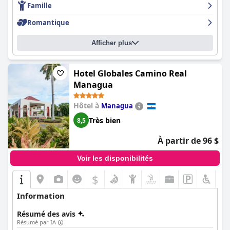
Famille
étant pris au sérieux. Le personnel est décrit comme
exceptionnellement serviable, professionnel et amical, se
Romantique
surpassant pour répondre aux besoins des clients. Dans
l'ensemble, les clients recommandent vivement cet hôtel pour
Afficher plus
un séjour merveilleux et agréable.
Hotel Globales Camino Real
Managua
Hôtel à
Managua
Très bien
8,5
À partir de 96 $
Voir les disponibilités
$
Information
Résumé des avis
Résumé par IA