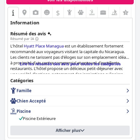
$
Information
Résumé des avis
Résumé par IA
L'hôtel
Hyatt Place Managua
est un établissement fortement
recommandé aux voyageurs visitant la capitale du Nicaragua.
Les clients ne tarissent pas d'éloges sur son emplacement idéal,
à proximité d'un centre commercial et entouré d'excellents
Lire les résumés des avis pour toutes les catégories
restaurants. L'hôtel propose un délicieux petit-déjeuner avec
une variété d'options, notamment des inspirations culinaires
locales et des choix sains. Les chambres sont spacieuses,
Catégories
propres et confortables, ce qui en fait un parfait chez-soi loin de
Famille
chez soi. L'hôtel est également loué pour sa propreté, le
personnel d'entretien des chambres se surpassant pour
Chien Accepté
maintenir un environnement super propre et ordonné. Le
personnel est amical, serviable et s'efforce même de connaître le
Piscine
nom des clients. Dans l'ensemble, l'hôtel
Hyatt Place Managua
Piscine Extérieure
est un établissement magnifique, propre et idéalement situé,
doté d'un personnel fantastique, ce qui en fait un excellent
rapport qualité-prix.
Afficher plus