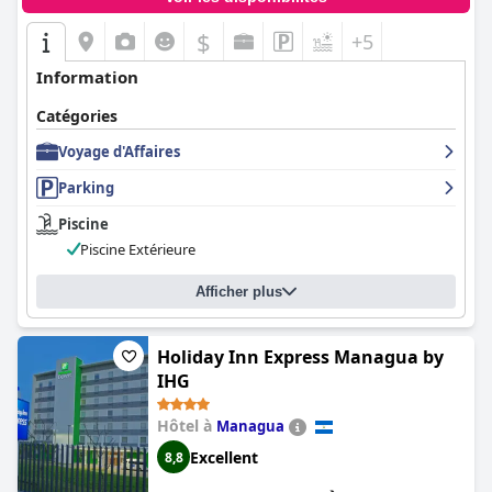
$
+5
Information
Catégories
Voyage d'Affaires
Parking
Piscine
Piscine Extérieure
Afficher plus
Holiday Inn Express Managua by
IHG
Hôtel à
Managua
Excellent
8,8