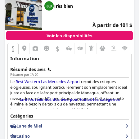
Très bien
8,0
À partir de 101 $
Voir les disponibilités
$
Information
Résumé des avis
Résumé par IA
Le
Best Western Las Mercedes Airport
reçoit des critiques
élogieuses, soulignant particulièrement son emplacement idéal
juste en face de l'aéroport principal de Managua, offrant un
niveau de commodité inégalé aux voyageurs. Cette proximité
Lire les résumés des avis pour toutes les catégories
élimine le besoin de taxis ou de navettes, permettant une
transition en douceur du terminal à l'hôtel.
Catégories
Les offres de petit-déjeuner de l'hôtel sont un autre point fort,
Lune de Miel
les clients louant fréquemment le buffet délicieux, varié et
copieux qui comprend un stand à omelettes et une large
Casino
sélection de plats nicaraguayens, de fruits et de jus naturels. Le