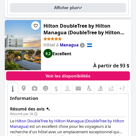
personnel est très amical et incroyablement gentil, se
surpassant pour offrir un excellent service à ses clients. La
Afficher plus
piscine est l'un des points forts de l'hôtel, les clients la décrivant
comme propre et agréable. Dans l'ensemble, le
Hilton Princess
Managua
est un choix exceptionnel pour ceux qui recherchent
Hilton DoubleTree by Hilton
une expérience hôtelière luxueuse au Nicaragua.
Managua (DoubleTree by Hilton
Managua)
Hôtel à
Managua
Excellent
9,2
À partir de 93 $
Voir les disponibilités
$
+7
Information
Résumé des avis
Résumé par IA
Le
Hilton DoubleTree by Hilton Managua (DoubleTree by Hilton
Managua)
est un excellent choix pour les voyageurs à la
recherche d'un hôtel avec un emplacement exceptionnel qui