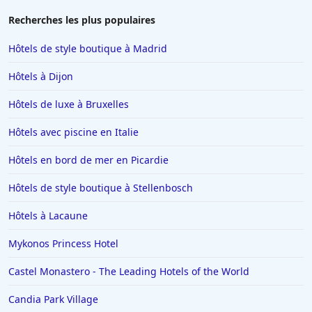
Hôtels à Salou
Recherches les plus populaires
Hôtels à Colmar
Hôtels de style boutique à Madrid
Hôtels à Moulins
Hôtels à Dijon
Hôtels à Giverny
Hôtels de luxe à Bruxelles
Hôtels à Saint-Remy-de-Provence
Hôtels avec piscine en Italie
Hôtels à Chambéry
Hôtels à Tignes
Hôtels en bord de mer en Picardie
Hôtels dans le Var
Hôtels de style boutique à Stellenbosch
Hôtels à Metz
Hôtels à Lacaune
Hôtels à Lyon
Mykonos Princess Hotel
Hôtels en Italie
Castel Monastero - The Leading Hotels of the World
Hôtels à Miami
Hôtels à Megève
Candia Park Village