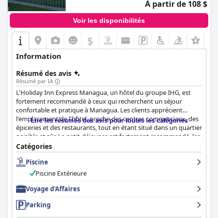
À partir de 108 $
Voir les disponibilités
$
Information
Résumé des avis
Résumé par IA
L'Holiday Inn Express Managua, un hôtel du groupe IHG, est
fortement recommandé à ceux qui recherchent un séjour
confortable et pratique à Managua. Les clients apprécient
l'emplacement de l'hôtel, proche des centres commerciaux, des
Lire les résumés des avis pour toutes les catégories
épiceries et des restaurants, tout en étant situé dans un quartier
paisible et sûr. Le petit-déjeuner est fortement recommandé, les
clients appréciant les options de buffet pour les petits-déjeuners
Catégories
nicaraguayens et américains. Les chambres sont spacieuses,
Piscine
modernes et propres, avec des lits confortables et des rideaux
efficaces pour un sommeil réparateur. Le personnel est amical et
Piscine Extérieure
serviable, offrant un excellent service client et assurant un
séjour agréable. Dans l'ensemble, l'Holiday Inn Express
Voyage d'Affaires
Managua offre un excellent rapport qualité-prix et constitue un
Parking
bon choix pour les voyages d'affaires et de loisirs.