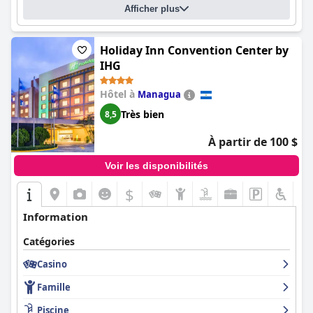
Afficher plus
Holiday Inn Convention Center by
IHG
Hôtel à
Managua
Très bien
8,5
À partir de 100 $
Voir les disponibilités
$
Information
Catégories
Casino
Famille
Piscine