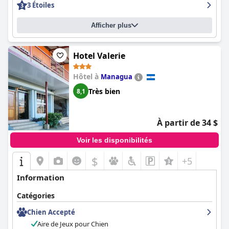
3 Étoiles
Afficher plus
Hotel Valerie
Hôtel à
Managua
Très bien
8,1
À partir de 34 $
Voir les disponibilités
$
+5
Information
Catégories
Chien Accepté
Aire de Jeux pour Chien