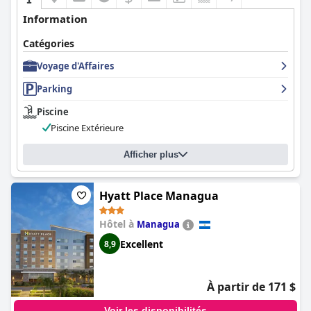
Information
Catégories
Voyage d'Affaires
Parking
Piscine
Piscine Extérieure
Afficher plus
Hyatt Place Managua
Hôtel à
Managua
Excellent
8,9
À partir de 171 $
Voir les disponibilités