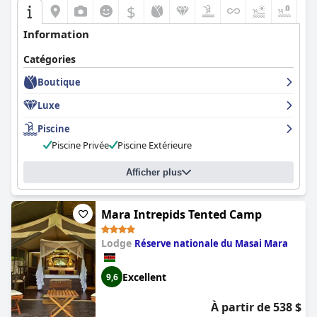
$
+2
Information
Catégories
Boutique
Luxe
Piscine
Piscine Privée
Piscine Extérieure
Afficher plus
Mara Intrepids Tented Camp
Lodge
Réserve nationale du Masai Mara
Excellent
9,6
À partir de 538 $