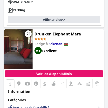
Wi-Fi Gratuit
Parking
Afficher plus
Drunken Elephant Mara
Lodge à
Sekenani
Excellent
9,1
Voir les disponibilités
$
+5
Information
Catégories
Pratiques de Durabilité