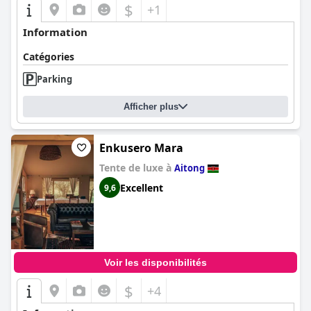
$
+1
Information
Catégories
Parking
Afficher plus
Enkusero Mara
Tente de luxe à
Aitong
Excellent
9,6
Voir les disponibilités
$
+4