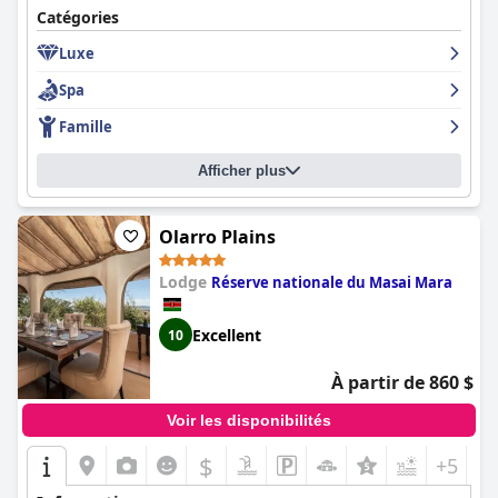
Catégories
Luxe
Spa
Famille
Afficher plus
Olarro Plains
Lodge
Réserve nationale du Masai Mara
Excellent
10
À partir de 860 $
Voir les disponibilités
$
+5