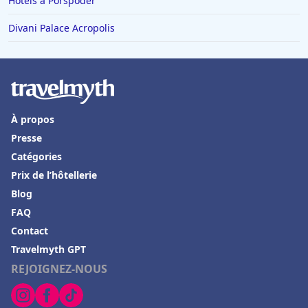
Hôtels à Porspoder
Hôtels à Mortagne-au-Perche
Hôtels en Alsace
Divani Palace Acropolis
Hôtels à Lacaune
Hôtels à Louviers
Hôtels à Caudry
À propos
Hôtels à Bergame
Presse
Hôtels à LʼIsle-sur-la-Sorgue
Catégories
Hôtels à Palavas-les-Flots
Prix de l’hôtellerie
Hôtels au Canada
Blog
FAQ
Hôtels à Condrieu
Contact
Hôtels à Château-Chinon
Travelmyth GPT
Hôtels à Grignan
REJOIGNEZ-NOUS
Hôtels à Salon-de-Provence
Hôtels à Locronan