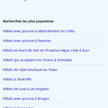
Hôtels à La Baule-Escoublac
Hôtels à Saint-Jean-de-Luz
Hôtels à Tain-lʼHermitage
Recherches les plus populaires
Hôtels à Interlaken
Hôtels avec piscine à débordement en Crète
Hôtels à Nancy
Hôtels avec piscine à Pezenas
Hôtels à Ajaccio
Hôtels en bord de mer en Provence Alpes Cote d Azur
Hôtels à Saint-Affrique
Hôtels qui acceptent les chiens à Grenoble
Hôtels au Québec
Hôtels à Carcassonne
Hôtels de style boutique au Texas
Hôtels aux Saintes-Maries-de-la-Mer
Hôtels à Ténériffe
Hôtels en Suisse
Hôtels de luxe à Los Angeles
Hôtels à Chartres
Hôtels avec piscine à Bruges
Hôtels à Bouc-Bel-Air