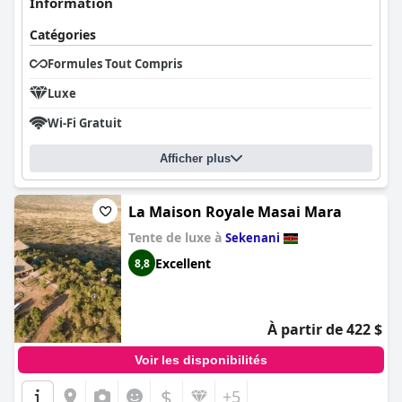
Information
Catégories
Formules Tout Compris
Luxe
Wi-Fi Gratuit
Afficher plus
La Maison Royale Masai Mara
Tente de luxe à
Sekenani
Excellent
8,8
À partir de 422 $
Voir les disponibilités
$
+5