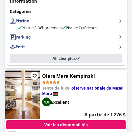
Information
Catégories
Piscine
Piscine à Débordement
Piscine Extérieure
Parking
Petit
Afficher plus
Olare Mara Kempinski
Tente de luxe
Réserve nationale du Masai
Mara
Excellent
9,8
À partir de 1 276 $
Voir les disponibilités