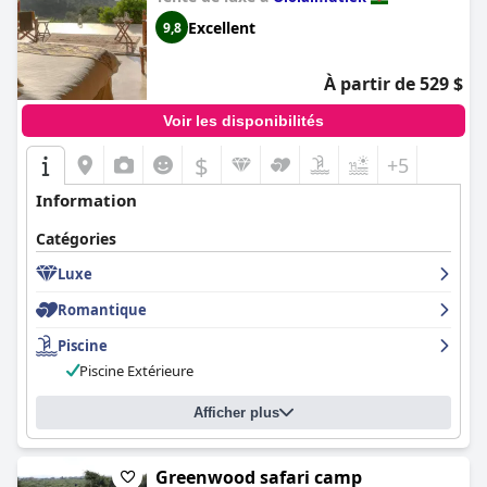
Excellent
9,8
À partir de 529 $
Voir les disponibilités
$
+5
Information
Catégories
Luxe
Romantique
Piscine
Piscine Extérieure
Afficher plus
Greenwood safari camp