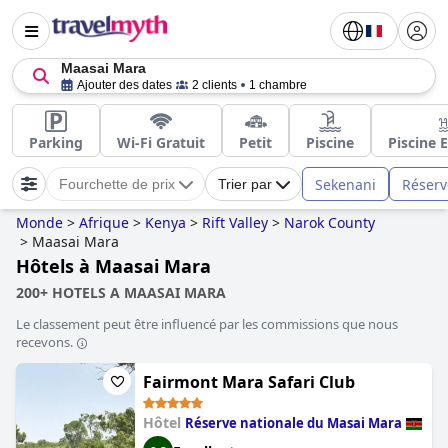
Maasai Mara
Ajouter des dates
2 clients
1 chambre
Parking
Wi-Fi Gratuit
Petit
Piscine
Piscine 
Sekenani
Réserv
Fourchette de prix
Trier par
Monde
>
Afrique
>
Kenya
>
Rift Valley
>
Narok County
>
Maasai Mara
Hôtels à Maasai Mara
200+ HOTELS A MAASAI MARA
Le classement peut être influencé par les commissions que nous
recevons.
Fairmont Mara Safari Club
Hôtel
Réserve nationale du Masai Mara