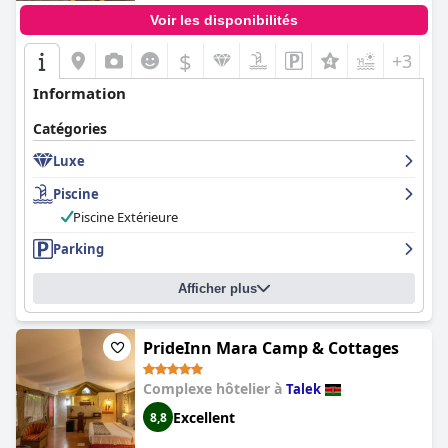
Voir les disponibilités
$
+3
Information
Catégories
Luxe
Piscine
Piscine Extérieure
Parking
Afficher plus
PrideInn Mara Camp & Cottages
Complexe hôtelier à
Talek
Excellent
8,8