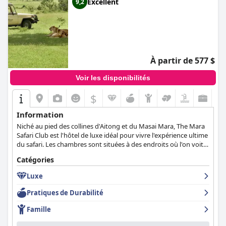
Excellent
9,2
À partir de 577 $
Voir les disponibilités
$
Information
Niché au pied des collines d'Aitong et du Masai Mara, The Mara
Safari Club est l'hôtel de luxe idéal pour vivre l'expérience ultime
du safari. Les chambres sont situées à des endroits où l'on voit
souvent des crocodiles et des hippopotames, et l'hôtel propose
Catégories
des safaris en Land Cruiser.
Luxe
Pratiques de Durabilité
Famille