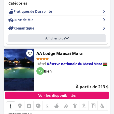
Catégories
Pratiques de Durabilité
Lune de Miel
Romantique
Afficher plus
AA Lodge Maasai Mara
Hôtel
Réserve nationale du Masai Mara
Bien
7,2
À partir de 213 $
Voir les disponibilités
$