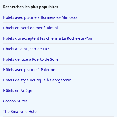
Hôtels à Las Vegas
Recherches les plus populaires
Hôtels à Beauvais
Hôtels avec piscine à Bormes-les-Mimosas
Hôtels en Ile-de-France
Hôtels en bord de mer à Rimini
Hôtels à Pouilly-en-Auxois
Hôtels qui acceptent les chiens à La Roche-sur-Yon
Hôtels à Pont-lʼEveque
Hôtels à Saint-Jean-de-Luz
Hôtels à Crézilles
Hôtels à Cassis
Hôtels de luxe à Puerto de Soller
Hôtels à Bandol
Hôtels avec piscine à Palerme
Hôtels à Rouffach
Hôtels de style boutique à Georgetown
Hôtels à Macon
Hôtels en Ariège
Hôtels à Fuerteventura
Cocoon Suites
Hôtels à Ensisheim
Hôtels en Crète
The Smallville Hotel