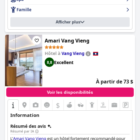
très accommodant aux demandes, ce qui en fait une expérience
mémorable. Dans l'ensemble, le
Burasari Heritage Luang
Famille
Prabang
est un hôtel merveilleux avec un emplacement
privilégié, de belles chambres et un personnel exceptionnel.
Afficher plus
Amari Vang Vieng
Hôtel à
Vang Vieng
Excellent
8,8
À partir de 73 $
Voir les disponibilités
$
Information
Résumé des avis
Résumé par IA
L'
Amari Vang Vieng
est un hôtel fortement recommandé pour