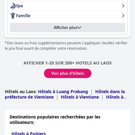
L'hôtel propose différentes options de chambres, notamment
Spa
des bungalows avec vue sur l'étang de lotus de l'UNESCO et des
chambres avec balcon et vue sur la piscine. Le personnel est
Famille
exceptionnel et se surpasse pour que les clients se sentent
comme chez eux. Les clients recommandent vivement de
Afficher plus
séjourner à la
Maison Dalabua
et font l'éloge du personnel
fabuleux, amical et solidaire.
*Des taxes ou frais supplémentaires peuvent s'appliquer. Veuillez vérifier
le prix final avant de compléter votre réservation.
AFFICHER 1-20 SUR 200+ HOTELS AU LAOS
Voir plus d'hôtels
Hôtels au Laos
:
Hôtels à Luang Prabang
|
Hôtels dans la
préfecture de Vientiane
|
Hôtels à Vientiane
|
Hôtels à
Champasak
|
Hôtels à Khammouan
|
Hôtels à
Oudomxai
|
Hôtels à Savannakhet
|
Hôtels à
Bokeo
|
Hôtels à Louang Namtha
|
Hôtels à
Destinations populaires recherchées par les
Xiangkhoang
|
Hôtels à Saravan
|
Hôtels à
utilisateurs:
Bolikhamxai
|
Hôtels à Xaignabouri
|
Hôtels à
Xekong
|
Hôtels à Nong Khai
Hôtels à Poitiers