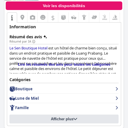
Voir les disponibilités
$
Information
Résumé des avis
Résumé par IA
Le Sen Boutique Hotel
est un hôtel de charme bien conçu, situé
dans un endroit pratique et paisible de Luang Prabang. Le
service de navette de l'hôtel est pratique pour ceux qui
préfèrent ne pas marcher, et les clients apprécient l'atmosphère
Lire les résumés des avis pour toutes les catégories
calme et paisible des environs de l'hôtel. Le petit déjeuner est
incroyable avec de nombreuses options disponibles et tout est
cuisiné à la commande. Le restaurant de l'hôtel est fantastique,
Catégories
avec une excellente cuisine et un service attentif. Les chambres
Boutique
sont modernes, élégantes et impeccablement propres, avec des
touches écologiques et des détails de design charmants. Le
Lune de Miel
personnel est exceptionnel, sympathique, serviable et
arrangeant. La piscine est rafraîchissante et propre, avec une
Famille
ambiance agréable et un excellent service au bord de la piscine.
Les lits sont grands et confortables, offrant un séjour relaxant
Afficher plus
aux clients. L'hôtel est un véritable joyau, offrant un beau
mélange d'architecture de style colonial et une atmosphère