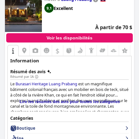
Excellent
9,1
À partir de 70 $
Voir les disponibilités
$
+3
Information
Résumé des avis
Résumé par IA
Le
Burasari Heritage Luang Prabang
est un magnifique
bâtiment colonial français avec un mobilier en bois de teck, situé
à côté de la rivière Khan, ce qui en fait l'endroit idéal pour
explorer Luang Prabang et profiter des vues magnifiques sur le
Lire les résumés des avis pour toutes les catégories
canal et la toile de fond montagneuse environnante. Les
chambres sont spacieuses, bien aménagées et charmantes, avec
des lits confortables et d'excellentes commodités. Le personnel
Catégories
est exceptionnel, avec des employés hors pair comme Phaeng
Boutique
qui se surpassent pour s'assurer que les clients vivent une
expérience formidable. Le personnel est amical, accueillant et
Spa