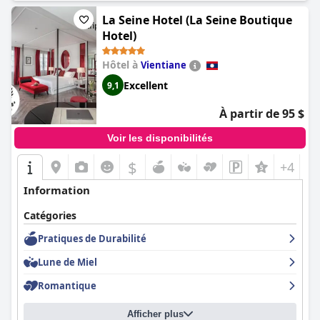
chaleureuse et invitante. Pour ceux qui recherchent une
expérience luxueuse et haut de gamme,
La Seine Hotel (La Seine Boutique
Le Sen Boutique Hotel
est la destination idéale.
Hotel)
Hôtel à
Vientiane
Excellent
9,1
À partir de 95 $
Voir les disponibilités
$
+4
Information
Catégories
Pratiques de Durabilité
Lune de Miel
Romantique
Afficher plus