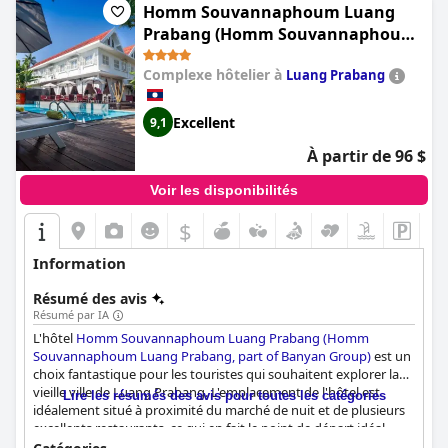
Homm Souvannaphoum Luang
Prabang (Homm Souvannaphoum
Luang Prabang, part of Banyan
Complexe hôtelier à
Luang Prabang
Group)
Excellent
9,1
À partir de 96 $
Voir les disponibilités
$
Information
Résumé des avis
Résumé par IA
L'hôtel
Homm Souvannaphoum Luang Prabang (Homm
Souvannaphoum Luang Prabang, part of Banyan Group)
est un
choix fantastique pour les touristes qui souhaitent explorer la
vieille ville de Luang Prabang. L'emplacement de l'hôtel est
Lire les résumés des avis pour toutes les catégories
idéalement situé à proximité du marché de nuit et de plusieurs
excellents restaurants, ce qui en fait le point de départ idéal
pour explorer la ville. Le petit-déjeuner est un point fort pour de