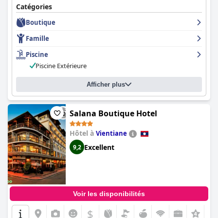
Catégories
Boutique
Famille
Piscine
Piscine Extérieure
Afficher plus
Salana Boutique Hotel
Hôtel à
Vientiane
Excellent
9,2
Voir les disponibilités
$
+5