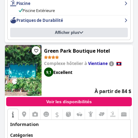
Piscine
Le personnel est exceptionnel et de nombreux clients le
décrivent comme amical, gentil et serviable, se surpassant pour
Piscine Extérieure
s'assurer que les clients passent le meilleur séjour possible.
Pratiques de Durabilité
Malgré quelques plaintes mineures concernant le bruit et la
dureté des lits,
La Folie Lodge
est une visite incontournable
pour ceux qui recherchent une expérience culinaire dans un
Afficher plus
cadre magnifique et une ambiance charmante.
Green Park Boutique Hotel
Complexe hôtelier à
Vientiane
Excellent
9,1
À partir de 84 $
Voir les disponibilités
$
Information
Catégories