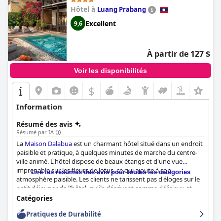
Hôtel à
Luang Prabang
Excellent
9,6
À partir de 127 $
Voir les disponibilités
$
Information
Résumé des avis
Résumé par IA
La
Maison Dalabua
est un charmant hôtel situé dans un endroit
paisible et pratique, à quelques minutes de marche du centre-
ville animé. L'hôtel dispose de beaux étangs et d'une vue
imprenable sur les fleurs de lotus, ce qui ajoute à son
Lire les résumés des avis pour toutes les catégories
atmosphère paisible. Les clients ne tarissent pas d'éloges sur le
petit déjeuner de l'hôtel, qu'ils décrivent comme délicieux et
incroyable, avec de nombreuses options disponibles. Les
Catégories
chambres sont impeccables et bien décorées, avec une
Pratiques de Durabilité
combinaison élégante de mobilier moderne et traditionnel.