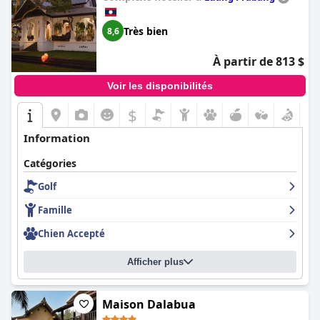
Très bien
8,6
À partir de 813 $
Voir les disponibilités
$
Information
Catégories
Golf
Famille
Chien Accepté
Afficher plus
Maison Dalabua