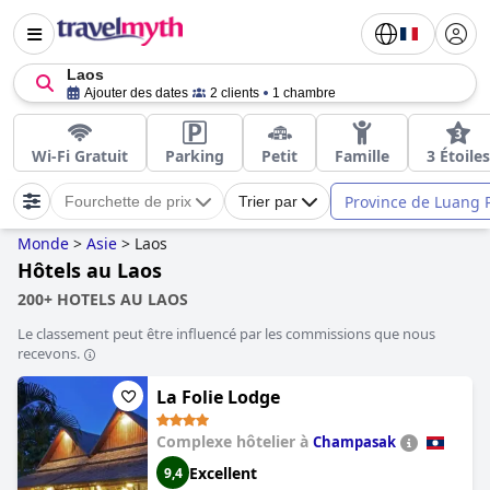
Laos
Ajouter des dates
2 clients
1 chambre
Wi-Fi Gratuit
Parking
Petit
Famille
3 Étoiles
Province de Luang
Fourchette de prix
Trier par
Monde
>
Asie
>
Laos
Hôtels au Laos
200+ HOTELS AU LAOS
Le classement peut être influencé par les commissions que nous
recevons.
La Folie Lodge
Complexe hôtelier à
Champasak
Excellent
9,4