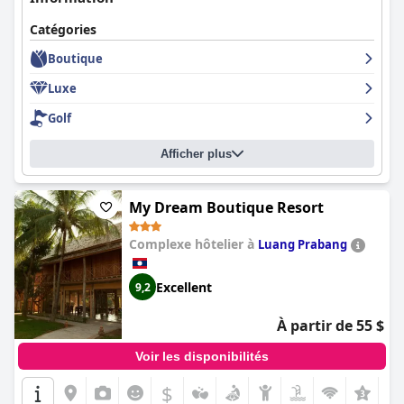
Catégories
Boutique
Luxe
Golf
Afficher plus
My Dream Boutique Resort
Complexe hôtelier à
Luang Prabang
Excellent
9,2
À partir de 55 $
Voir les disponibilités
$