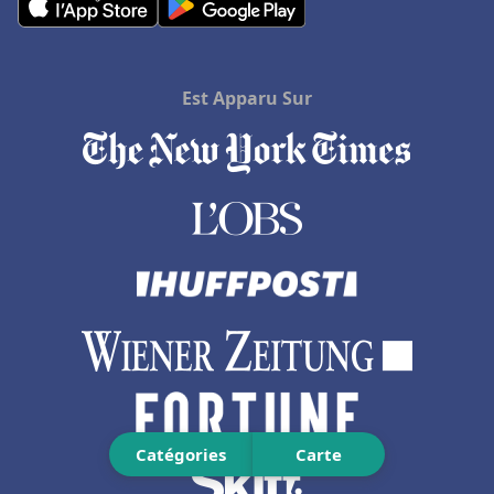
Hôtels à Le Grau-du-Roi
Hôtels au Cap Ferret
Hôtels à Bry-sur-Marne
Est Apparu Sur
Hôtels à Marcq-en-Baroeul
Hôtels aux Maldives
Hôtels dans les îles Canaries
Hôtels à Sorrento
Hôtels à Thuir
Hôtels à Millau
Hôtels à Préfailles
Hôtels à Sainte-Luce-sur-Loire
Hôtels à Montmorillon
Catégories
Carte
Hôtels à Abu Dhabi
Hôtels à Al Hoceima