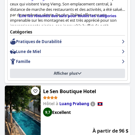
ceux qui visitent Vang Vieng. Son emplacement central, à
distance de marche des restaurants et des activités, a été salué
par de nombreux clients. De plus, l'hôtel offre une vue
Lire les résumés des avis pour toutes les catégories
imprenable sur les montagnes et est très apprécié pour son
impressionnante piscine, son incroyable buffet de petit-
déjeuner et sa propreté exceptionnelle. Les lits confortables
Catégories
sont également un atout majeur de l'hôtel, les clients vantant le
Pratiques de Durabilité
luxe des draps et des serviettes. Bien que les avis sur le
personnel soient mitigés, le service personnalisé à la piscine
Lune de Miel
reçoit des notes élevées de plusieurs clients. Dans l'ensemble,
l'
Amari Vang Vieng
est un excellent choix pour ceux qui
Famille
recherchent confort, luxe et commodité tout en explorant Vang
Vieng.
Afficher plus
Le Sen Boutique Hotel
Hôtel à
Luang Prabang
Excellent
9,7
À partir de 96 $