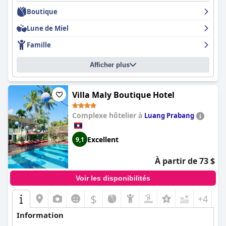
Boutique
Lune de Miel
Famille
Afficher plus
Villa Maly Boutique Hotel
Complexe hôtelier à
Luang Prabang
Excellent
9,1
À partir de 73 $
Voir les disponibilités
$
+4
Information