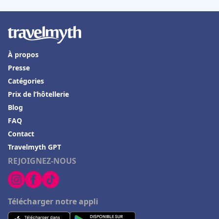
Hôtels à Agadir
Hôtels à Sorgues
Hôtels à Valognes
À propos
Hôtels dans les Pouilles
Presse
Hôtels à Heraklio
Catégories
Hôtels à Royan
Prix de l’hôtellerie
Hôtels à Bourbon-Lancy
Blog
FAQ
Hôtels à Falaise
Contact
Hôtels à Cuers
Travelmyth GPT
Hôtels à Louxor
REJOIGNEZ-NOUS
Hôtels à Tonnerre
Hôtels à Clamecy
Télécharger notre appli
Hôtels aux Seychelles