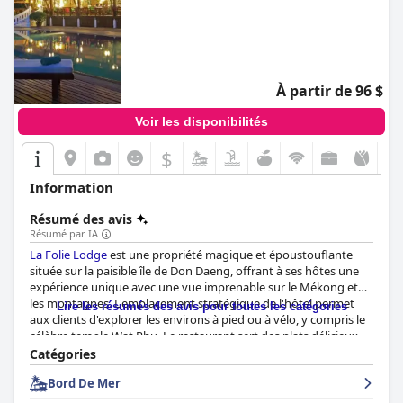
À partir de 96 $
Voir les disponibilités
$
Information
Résumé des avis
Résumé par IA
La Folie Lodge
est une propriété magique et époustouflante
située sur la paisible île de Don Daeng, offrant à ses hôtes une
expérience unique avec une vue imprenable sur le Mékong et
les montagnes. L'emplacement stratégique de l'hôtel permet
Lire les résumés des avis pour toutes les catégories
aux clients d'explorer les environs à pied ou à vélo, y compris le
célèbre temple Wat Phu. Le restaurant sert des plats délicieux
accompagnés d'une belle sélection de vins. L'influence française
Catégories
du chef se traduit par une cuisine locale légèrement revisitée.
Bord De Mer
Les chambres sont immenses, bien meublées et décorées avec
goût, offrant un confort exceptionnel pour un séjour relaxant.