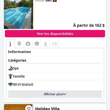
Hôtel
Gan
0.0
À partir de 162 $
Voir les disponibilités
$
+5
Information
Catégories
Spa
Famille
Wi-Fi Gratuit
Afficher plus
Holiday Villa