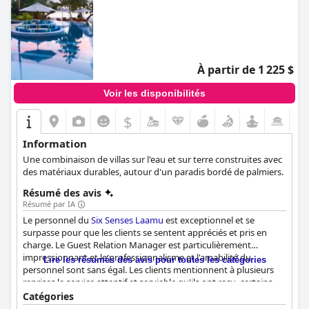
À partir de 1 225 $
Voir les disponibilités
$
Information
Une combinaison de villas sur l'eau et sur terre construites avec
des matériaux durables, autour d'un paradis bordé de palmiers.
Résumé des avis
Résumé par IA
Le personnel du
Six Senses Laamu
est exceptionnel et se
surpasse pour que les clients se sentent appréciés et pris en
charge. Le Guest Relation Manager est particulièrement
impressionnant et le professionnalisme et l'amabilité du
Lire les résumés des avis pour toutes les catégories
personnel sont sans égal. Les clients mentionnent à plusieurs
reprises le service attentif et serviable qu'ils ont reçu, certains
affirmant qu'il s'agit d'un service 5 étoiles et plus. Si vous
Catégories
recherchez un complexe luxueux avec une hospitalité