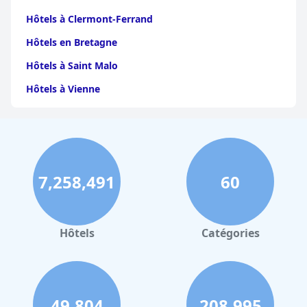
Hôtels à Clermont-Ferrand
Hôtels en Bretagne
Hôtels à Saint Malo
Hôtels à Vienne
Hôtels à Dijon
Hôtels à Perpignan
Hôtels au Grand-Bornand
7,258,491
60
Hôtels à Strasbourg
Hôtels à Valence
Hôtels à Gerardmer
Hôtels
Catégories
Hôtels à Collioure
Hôtels à Lourdes
Hôtels à Saint-Lary-Soulan
49,804
208,995