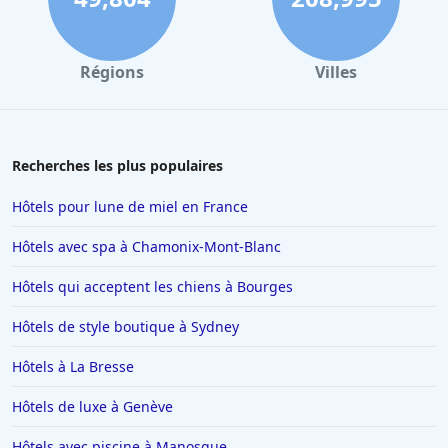
Hôtels à Hendaye
Hôtels à Combloux
Régions
Villes
Hôtels à Amsterdam
Hôtels à Villepinte
Hôtels à Salou
Recherches les plus populaires
Hôtels à Colmar
Hôtels pour lune de miel en France
Hôtels à Moulins
Hôtels avec spa à Chamonix-Mont-Blanc
Hôtels à Giverny
Hôtels qui acceptent les chiens à Bourges
Hôtels à Saint-Remy-de-Provence
Hôtels de style boutique à Sydney
Hôtels à Chambéry
Hôtels à Tignes
Hôtels à La Bresse
Hôtels dans le Var
Hôtels de luxe à Genève
Hôtels à Metz
Hôtels avec piscine à Manosque