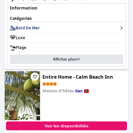
Information
Catégories
Bord De Mer
Luxe
Plage
Afficher plus
Entire Home - Calm Beach Inn
Maison d'hôtes
Gan
0.0
Voir les disponibilités