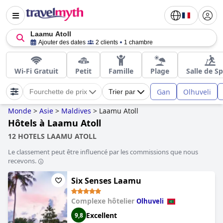
Laamu Atoll
Ajouter des dates
2 clients
1 chambre
Wi-Fi Gratuit
Petit
Famille
Plage
Salle de S
Gan
Olhuveli
Fourchette de prix
Trier par
Monde
>
Asie
>
Maldives
>
Laamu Atoll
Hôtels à Laamu Atoll
12 HOTELS LAAMU ATOLL
Le classement peut être influencé par les commissions que nous
recevons.
Six Senses Laamu
Complexe hôtelier
Olhuveli
Excellent
9,8