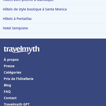
Hôtels à Lyon
Hôtels de style boutique à Santa Monica
Hôtels en Italie
Hôtels à Pontaillac
Hôtels à Miami
Hôtels à Megève
Hotel Sempione
Hôtels en Loire Atlantique
Hôtels à Tulum
Hôtels à Turin
À propos
Hôtels à Villefranche-de-Lauragais
Presse
Hôtels en Andorre
Catégories
Hôtels à Chantilly
Prix de l’hôtellerie
Hôtels à Grindelwald
Blog
FAQ
Hôtels à Fontainebleau
Contact
Hôtels à Thann
Travelmyth GPT