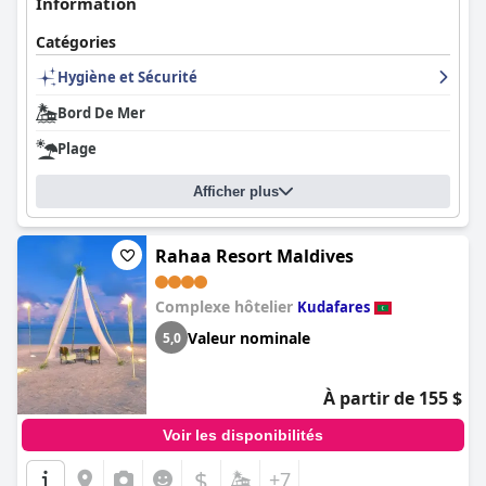
Information
Catégories
Hygiène et Sécurité
Bord De Mer
Plage
Afficher plus
Rahaa Resort Maldives
Complexe hôtelier
Kudafares
Valeur nominale
5,0
À partir de 155 $
Voir les disponibilités
$
+7