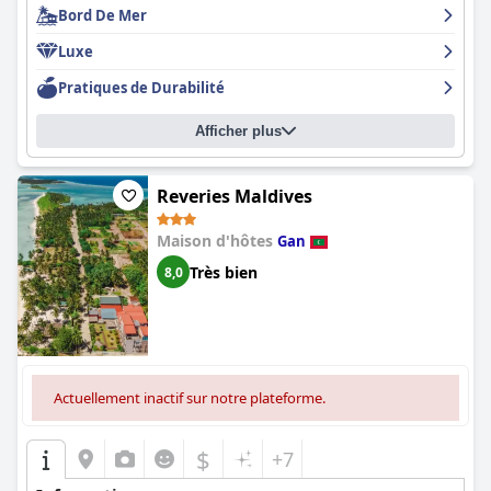
Bord De Mer
exceptionnelle, le
Six Senses Laamu
est le choix idéal.
Luxe
Pratiques de Durabilité
Afficher plus
Reveries Maldives
Maison d'hôtes
Gan
Très bien
8,0
Actuellement inactif sur notre plateforme.
$
+7