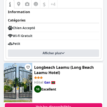
$
+4
Information
Catégories
Chien Accepté
Wi-Fi Gratuit
Petit
Afficher plus
Longbeach Laamu (Long Beach
Laamu Hotel)
Hôtel
Gan
Excellent
10
Voir les disponibilités