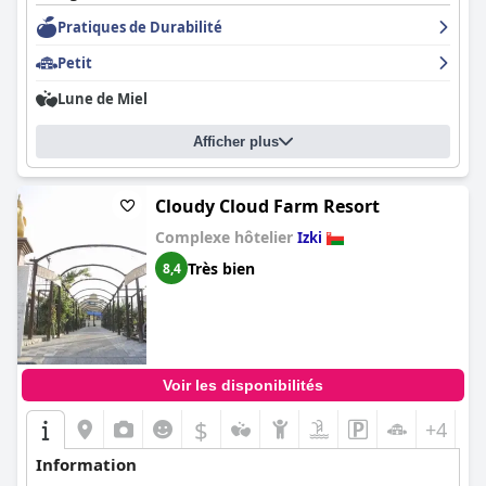
Pratiques de Durabilité
Petit
Lune de Miel
Afficher plus
Cloudy Cloud Farm Resort
Complexe hôtelier
Izki
Très bien
8,4
Voir les disponibilités
$
+4
Information