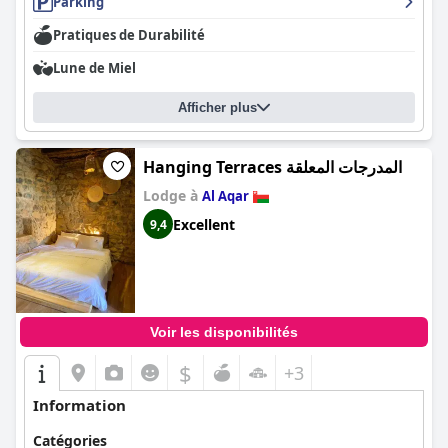
Parking
Pratiques de Durabilité
Lune de Miel
Afficher plus
Hanging Terraces المدرجات المعلقة
Lodge à
Al Aqar
Excellent
9,4
Voir les disponibilités
$
+3
Information
Catégories