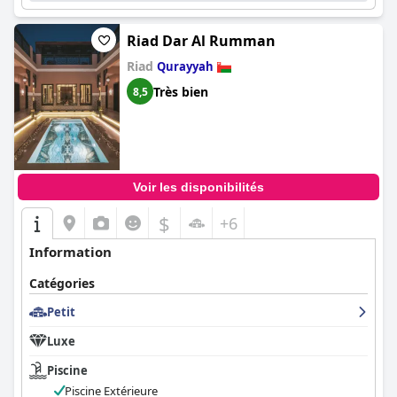
Riad Dar Al Rumman
Riad
Qurayyah
Très bien
8,5
Voir les disponibilités
$
+6
Information
Catégories
Petit
Luxe
Piscine
Piscine Extérieure