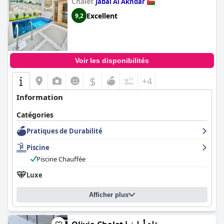
Chalet
Jabal Al Akhdar
Excellent
9,2
Voir les disponibilités
$
+4
Information
Catégories
Pratiques de Durabilité
Piscine
Piscine Chauffée
Luxe
Afficher plus