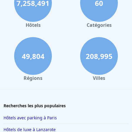
7,258,491
60
Hôtels à Strasbourg
Hôtels à Valence
Hôtels à Gerardmer
Hôtels
Catégories
Hôtels à Cabourg
Hôtels à Dole
Hôtels à Les Gets
49,804
208,995
Hôtels à Port Leucate
Hôtels à Périgueux
Régions
Villes
Hôtels à Honfleur
Hôtels à Brive-la-Gaillarde
Hôtels à Rosny-sous-Bois
Recherches les plus populaires
Hôtels à Bruxelles
Hôtels avec parking à Paris
Hôtels à Marseille
Hôtels de luxe à Lanzarote