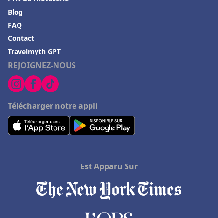
Blog
Hôtels à Thannenkirch
FAQ
Hôtels à Vidauban
Contact
Hôtels à Taghazout
Travelmyth GPT
REJOIGNEZ-NOUS
Hôtels à Grenoble
Hôtels à Magalluf
Hôtels à Bora Bora
Télécharger notre appli
Hôtels à Corfou
Hôtels à Fréjus
Hôtels à Porquerolles
Hôtels à Corbas
Est Apparu Sur
Hôtels en Midi Pyrénées
Hôtels en Ariège
Hôtels à Porticcio