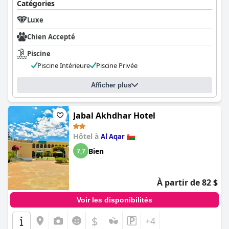
Catégories
Luxe
Chien Accepté
Piscine
Piscine Intérieure
Piscine Privée
Afficher plus
Jabal Akhdhar Hotel
Hôtel à
Al Aqar
Bien
7,7
À partir de 82 $
Voir les disponibilités
$
+4