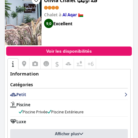
Olivia Chalet فلة أوليفيا
Chalet à
Al Aqar
Excellent
9,0
Voir les disponibilités
$
+6
Information
Catégories
Petit
Piscine
Piscine Privée
Piscine Extérieure
Luxe
Afficher plus