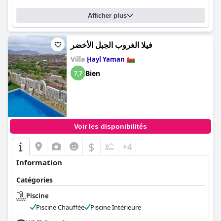
Afficher plus
فيلا الغروب الجبل الأخضر
Villa
Ḩayl Yaman
Bien
7,7
Voir les disponibilités
$
+4
Information
Catégories
Piscine
Piscine Chauffée
Piscine Intérieure