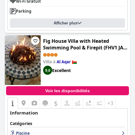
Wi-Fi Gratuit
Parking
Afficher plus
Fig House Villa with Heated
Swimming Pool & Firepit (FHV1 JA
with Heated Swimming Pool &
Firepit)
Villa à
Al Aqar
Excellent
9,0
Voir les disponibilités
$
+3
Information
Catégories
Piscine