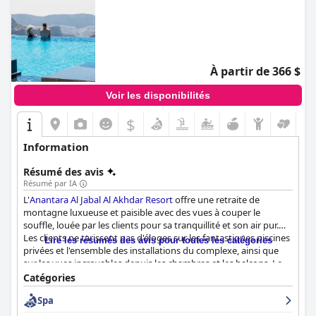
À partir de 366 $
Voir les disponibilités
$
Information
Résumé des avis
Résumé par IA
L'
Anantara Al Jabal Al Akhdar Resort
offre une retraite de
montagne luxueuse et paisible avec des vues à couper le
souffle, louée par les clients pour sa tranquillité et son air pur.
Les clients ne tarissent pas d'éloges sur les fantastiques piscines
Lire les résumés des avis pour toutes les catégories
privées et l'ensemble des installations du complexe, ainsi que
sur les vues incroyables depuis les chambres et les balcons. Le
buffet du petit déjeuner a été décrit comme incroyablement
Catégories
délicieux et sensationnel et le dîner offre une grande variété
Spa
d'options de haute qualité, bien que certains clients l'aient
trouvé cher. Les chambres sont spacieuses, confortables et