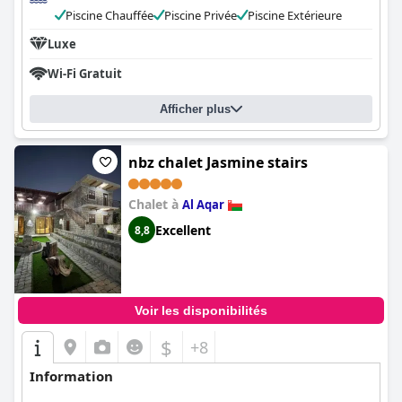
Piscine Chauffée
Piscine Privée
Piscine Extérieure
Luxe
Wi-Fi Gratuit
Afficher plus
nbz chalet Jasmine stairs
Chalet à
Al Aqar
Excellent
8,8
Voir les disponibilités
$
+8
Information