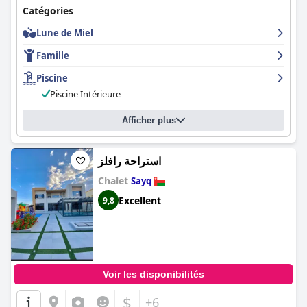
Catégories
Lune de Miel
Famille
Piscine
Piscine Intérieure
Afficher plus
استراحة رافلز
Chalet
Sayq
Excellent
9,8
Voir les disponibilités
$
+6