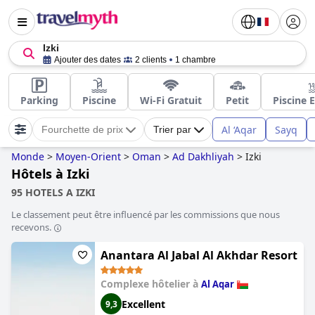
Izki
Ajouter des dates
2 clients
1 chambre
Parking
Piscine
Wi-Fi Gratuit
Petit
Piscine 
Al ‘Aqar
Sayq
Fourchette de prix
Trier par
Monde
>
Moyen-Orient
>
Oman
>
Ad Dakhliyah
>
Izki
Hôtels à Izki
95 HOTELS A IZKI
Le classement peut être influencé par les commissions que nous
recevons.
Anantara Al Jabal Al Akhdar Resort
Complexe hôtelier à
Al Aqar
Excellent
9,3