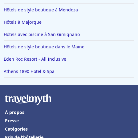
Hôtels à Lens
Hôtels de style boutique à Mendoza
Hôtels à Monaco
Hôtels à Majorque
Hôtels à Saint-Jean-de-Monts
Hôtels à Saint-Paul-les-Dax
Hôtels avec piscine à San Gimignano
Hôtels à Ambert
Hôtels de style boutique dans le Maine
Hôtels en Guadeloupe
Eden Roc Resort - All Inclusive
Hôtels en Basse-Normandie
Athens 1890 Hotel & Spa
Hôtels à Puy-du-Fou
Hôtels à Tarnos
Hôtels à Le Barcares
Hôtels à Saulieu
À propos
Hôtels à Lyons-la-Forêt
Presse
Hôtels à Moulis
Catégories
Prix de l’hôtellerie
Hôtels à Lucerne