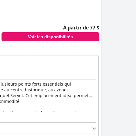
À partir de 77 $
Voir les disponibilités
lusieurs points forts essentiels qui
e au centre historique, aux zones
iguel Servet. Cet emplacement idéal permet
 commodité.
s et salés, y compris des options pour les
é particulièrement satisfaisants. Bien qu'il y
u petit-déjeuner est robuste et très louable.
taurant et le personnel professionnel