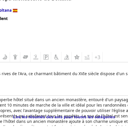
oltana
lent
+3
 rives de l'Ara, ce charmant bâtiment du XVIe siècle dispose d'un s
perbe hôtel situé dans un ancien monastère, entouré d'un paysage 
ent 10 minutes de marche de la ville et idéal pour les randonnées 
opres, avec l'avantage supplémentaire de pouvoir utiliser l'église a
résentés qui satisferont tous les appétits. Le spa de l'hôtel est se
Lire les résumés des avis pour toutes les catégories
 l'hôtel dans un ancien monastère ajoute à son charme unique et l
t un lieu de séjour étonnant et fascinant, imprégné de la riche hist