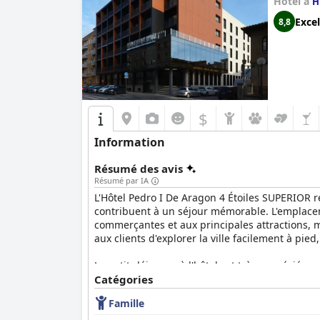
Hôtel à
H
Excel
8,8
$
Information
Résumé des avis
Résumé par IA
L'Hôtel Pedro I De Aragon 4 Étoiles SUPERIOR re
contribuent à un séjour mémorable. L'emplacem
commerçantes et aux principales attractions,
aux clients d'explorer la ville facilement à p
Le petit-déjeuner à l'hôtel est très apprécié po
personnes ayant des restrictions alimentaires. L
Catégories
ait des suggestions mineures pour plus de fruit
Famille
Les services de restauration de l'hôtel brillen