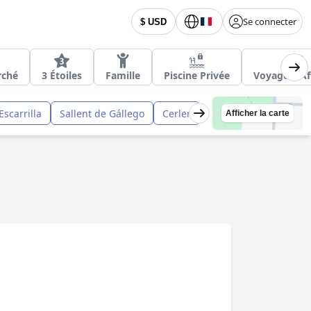
Se connecter
$ USD
rché
3 Étoiles
Famille
Piscine Privée
Voyage d'Af
Escarrilla
Sallent de Gállego
Cerler
Afficher la carte