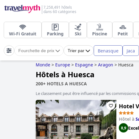
7,258,491 hôtels
dans 60 catégories
Wi-Fi Gratuit
Parking
Ski
Piscine
Petit
Benasque
Jaca
Fourchette de prix
Trier par
Monde
>
Europe
>
Espagne
>
Aragon
>
Huesca
Hôtels à Huesca
200+ HOTELS A HUESCA
Le classement peut être influencé par les commissions 
Hotel V
Hôtel à
S
Excel
8,9