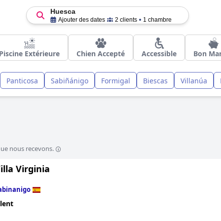
Huesca
Ajouter des dates
2 clients
1 chambre
Piscine Extérieure
Chien Accepté
Accessible
Bon Ma
Panticosa
Sabiñánigo
Formigal
Biescas
Villanúa
que nous recevons.
illa Virginia
abinanigo
lent