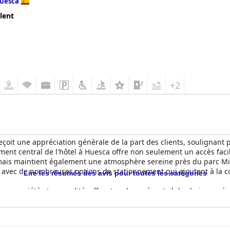
uesca
lent
+2
çoit une appréciation générale de la part des clients, soulignant p
ent central de l'hôtel à Huesca offre non seulement un accès facil
 mais maintient également une atmosphère sereine près du parc M
ied, avec de nombreuses options de stationnement qui ajoutent à la
Lire les résumés des avis pour toutes les catégories
ur sa variété et sa qualité, offrant un large éventail de choix sucré
es clients trouvent les portions généreuses et le service attentionn
s frais et un meilleur réapprovisionnement, l'expérience globale d
t également, en particulier le dîner. Les repas bien préparés du res