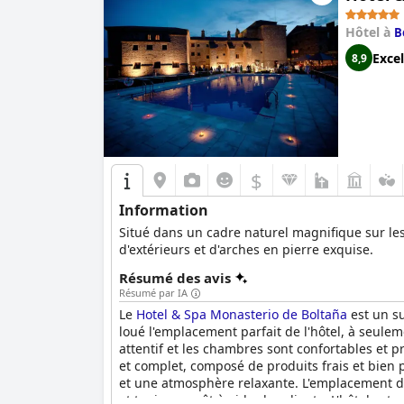
Hôtel à
B
Excel
8,9
$
Information
Situé dans un cadre naturel magnifique sur les
d'extérieurs et d'arches en pierre exquise.
Résumé des avis
Résumé par IA
Le
Hotel & Spa Monasterio de Boltaña
est un su
loué l'emplacement parfait de l'hôtel, à seulem
attentif et les chambres sont confortables et pr
et complet, composé de produits frais et bien p
et une atmosphère relaxante. L'emplacement de
et toujours prêt à aider les clients. L'hôtel es