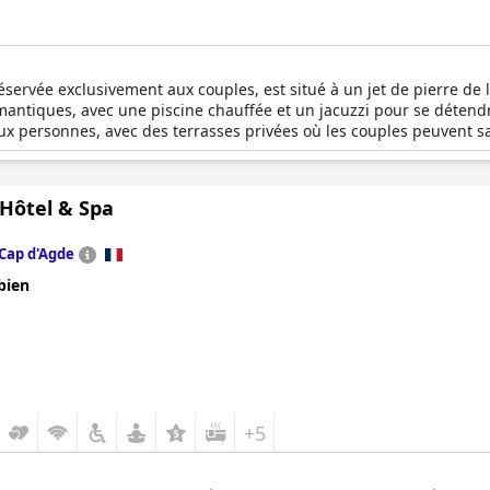
éservée exclusivement aux couples, est situé à un jet de pierre de
omantiques, avec une piscine chauffée et un jacuzzi pour se déte
eux personnes, avec des terrasses privées où les couples peuvent 
ent commencer chaque journée sur une note délicieuse avant de part
 ce havre de paix exquis. Le Jardin d'EDEN allie harmonieusement élé
une escapade inoubliable.
 Hôtel & Spa
Cap d'Agde
bien
+5