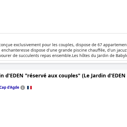
e conçue exclusivement pour les couples, dispose de 67 appartemen
 enchanteresse dispose d'une grande piscine chauffée, d'un jacuzz
vourer de succulents repas ensemble.Les hôtes du Jardin de Babylo
une chambre à coucher et d'une terrasse privée. La résidence pro
lité réduite. Avec le petit déjeuner inclus, les couples peuvent
s aventures ou simplement de profiter de l'ambiance sereine de ce
in d'EDEN "réservé aux couples" (Le Jardin d'EDEN
dre idéal pour que les couples se forgent des souvenirs inoubliables
Cap d'Agde