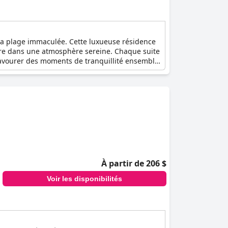
 la plage immaculée. Cette luxueuse résidence
ndre dans une atmosphère sereine. Chaque suite
savourer des moments de tranquillité ensemble.
ir à la découverte de la beauté environnante
gance, confort et intimité, ce qui en fait le
À partir de 206 $
Voir les disponibilités