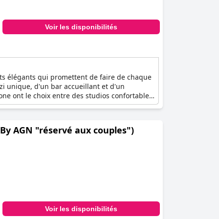
Voir les disponibilités
ts élégants qui promettent de faire de chaque
i unique, d'un bar accueillant et d'un
ne ont le choix entre des studios confortables
pose également trois appartements
 commencer chaque journée sur une note
 havre de paix élégant. Le Jardin de Babylone
 By AGN "réservé aux couples")
.
Voir les disponibilités