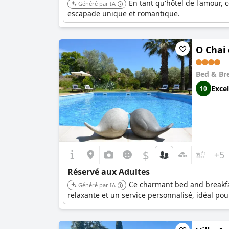
En tant qu'hôtel de l'amour, 
Généré par IA
escapade unique et romantique.
O Chai 
Bed & Br
Excel
10
$
+5
Réservé aux Adultes
Ce charmant bed and breakfas
Généré par IA
relaxante et un service personnalisé, idéal pou