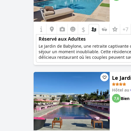
$
+7
Réservé aux Adultes
Le Jardin de Babylone, une retraite captivant
séjour un moment inoubliable. Cette résidence
délicieux restaurant où les couples peuvent sa
et des appartements spacieux, chacun doté d'
spécialement conçus pour les personnes à mobi
délicieuse avant de se lancer dans de nouvelle
Le Jard
allie luxe, confort et romantisme, créant le ca
Hôtel au
Bien
7,6