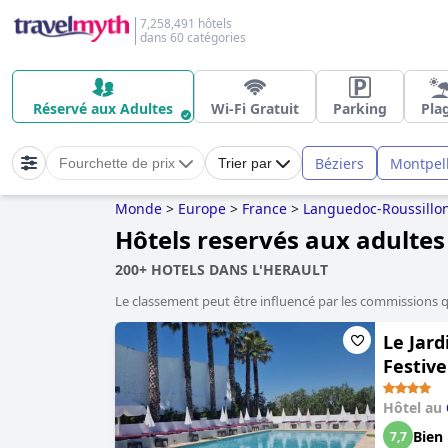
7,258,491 hôtels
dans 60 catégories
Réservé aux Adultes
Wi-Fi Gratuit
Parking
Pla
Béziers
Montpell
Fourchette de prix
Trier par
Monde
>
Europe
>
France
>
Languedoc-Roussillo
Hôtels reservés aux adultes
200+ HOTELS DANS L'HERAULT
Le classement peut être influencé par les commissions 
Le Jar
Festiv
Hôtel au
Bien
7,7