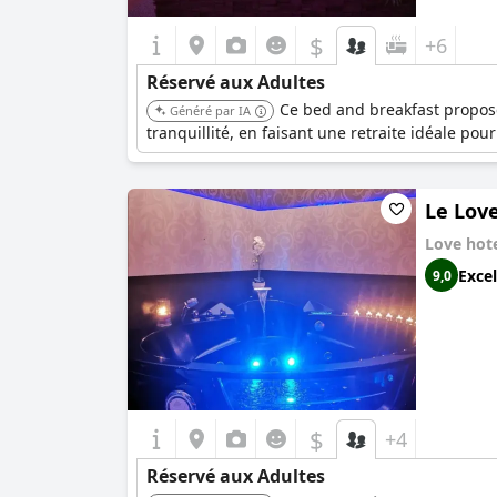
$
+6
Réservé aux Adultes
Ce bed and breakfast propose 
Généré par IA
tranquillité, en faisant une retraite idéale pou
Le Love
Love hot
Excel
9,0
$
+4
Réservé aux Adultes