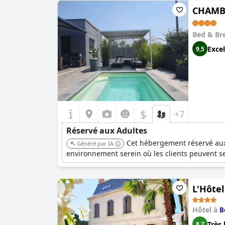
CHAMBR
Bed & Br
Excel
9,5
$
+7
Réservé aux Adultes
Cet hébergement réservé aux a
Généré par IA
environnement serein où les clients peuvent se
L'Hôtel
Hôtel à
B
Très 
8,7