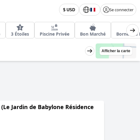
Se connecter
$ USD
é
3 Étoiles
Piscine Privée
Bon Marché
Bornes de 
Afficher la carte
 (Le Jardin de Babylone Résidence