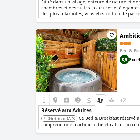
Situé dans un village, entouré de nature et de
chambres et des suites luxueuses et élégantes
des plus relaxantes, vous êtes certain de passe
politiques, les enfants ne sont pas autorisés à
Ambiti
Bed & Br
Excel
8,9
$
+2
Réservé aux Adultes
Ce Bed & Breakfast réservé a
Généré par IA
comprend une machine à thé et café et un réfri