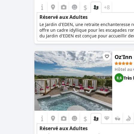
$
+8
Réservé aux Adultes
Le Jardin d'EDEN, une retraite enchanteresse r
offre un cadre idyllique pour les escapades r
du Jardin d'EDEN est conçue pour accueillir d
Avec le petit déjeuner inclus, les hôtes peuv
ou simplement de profiter de la tranquillité de
choix idéal pour les couples à la recherche d'
Oz'Inn
Hôtel au
Très 
8,6
$
Réservé aux Adultes