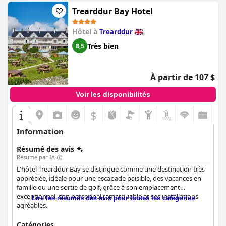
Trearddur Bay Hotel
Hôtel à
Trearddur
Très bien
8,5
À partir de 107 $
Voir les disponibilités
$
Information
Résumé des avis
Résumé par IA
L'hôtel Trearddur Bay se distingue comme une destination très
appréciée, idéale pour une escapade paisible, des vacances en
famille ou une sortie de golf, grâce à son emplacement
exceptionnel, son personnel remarquable et ses installations
Lire les résumés des avis pour toutes les catégories
agréables.
Situé juste au bord de la plage, l'hôtel offre une vue imprenable
Catégories