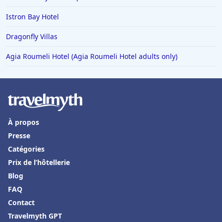
Hôtels à Bouc-Bel-Air
Istron Bay Hotel
Hôtels à Mortagne-au-Perche
Hôtels en Alsace
Dragonfly Villas
Hôtels à Lacaune
Agia Roumeli Hotel (Agia Roumeli Hotel adults only)
Hôtels à Louviers
Hôtels à Caudry
Hôtels à Bergame
Hôtels à LʼIsle-sur-la-Sorgue
À propos
Presse
Hôtels à Palavas-les-Flots
Catégories
Hôtels au Canada
Prix de l’hôtellerie
Hôtels à Condrieu
Blog
Hôtels à Château-Chinon
FAQ
Contact
Hôtels à Grignan
Travelmyth GPT
Hôtels à Salon-de-Provence