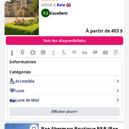
séjour historique et charmant, enrichi de confort moderne,
Hôtel à
Bala
d'une excellente restauration et d'une atmosphère accueillante,
ce qui en fait un choix de premier ordre pour les visiteurs de
Excellent
9,2
Caernarfon.
À partir de 403 $
Voir les disponibilités
$
Information
Catégories
Accessible
Luxe
Lune de Miel
Afficher plus
Bae Abermaw Boutique B&B (Bae