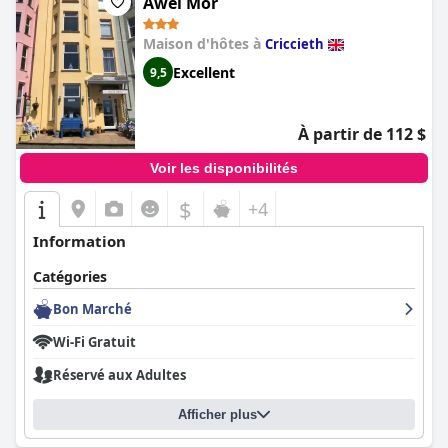
Awel Mor
Maison d'hôtes à
Criccieth
Excellent
9,5
À partir de 112 $
Voir les disponibilités
$
+4
Information
Catégories
Bon Marché
Wi-Fi Gratuit
Réservé aux Adultes
Afficher plus