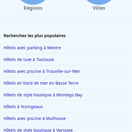
Hôtels à Barcelone
Régions
Villes
Hôtels à La Baule-Escoublac
Hôtels à Saint-Jean-de-Luz
Hôtels à Tain-lʼHermitage
Recherches les plus populaires
Hôtels à Interlaken
Hôtels avec parking à Mestre
Hôtels à Nancy
Hôtels de luxe à Toulouse
Hôtels à Ajaccio
Hôtels avec piscine à Trouville-sur-Mer
Hôtels à Saint-Affrique
Hôtels en bord de mer en Basse Terre
Hôtels au Québec
Hôtels à Carcassonne
Hôtels de style boutique à Montego Bay
Hôtels aux Saintes-Maries-de-la-Mer
Hôtels à Yssingeaux
Hôtels en Suisse
Hôtels avec piscine à Mulhouse
Hôtels à Chartres
Hôtels de style boutique à Varsovie