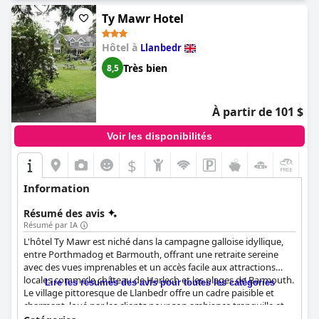
Ty Mawr Hotel
Hôtel à
Llanbedr
Très bien
8,5
À partir de 101 $
Voir les disponibilités
$
+1
Information
Résumé des avis
Résumé par IA
L'hôtel Ty Mawr est niché dans la campagne galloise idyllique,
entre Porthmadog et Barmouth, offrant une retraite sereine
avec des vues imprenables et un accès facile aux attractions
locales comme le château de Harlech et les plages de Barmouth.
Lire les résumés des avis pour toutes les catégories
Le village pittoresque de Llanbedr offre un cadre paisible et
charmant, loué par les clients pour son ambiance tranquille et
les possibilités d'activités de plein air dans les montagnes