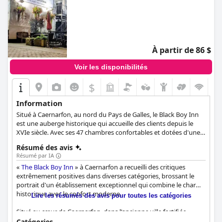
À partir de 86 $
Voir les disponibilités
$
Information
Situé à Caernarfon, au nord du Pays de Galles, le Black Boy Inn
est une auberge historique qui accueille des clients depuis le
XVIe siècle. Avec ses 47 chambres confortables et dotées d'une
salle de bains privative, ses délicieuses options de restauration
Résumé des avis
et son atmosphère conviviale et relaxante, cette auberge sera
Résumé par IA
un choix idéal pour les clients qui souhaitent explorer le nord du
«
The Black Boy Inn
» à Caernarfon a recueilli des critiques
Pays de Galles, les sinistres montagnes de Snowdonia et tout ce
extrêmement positives dans diverses catégories, brossant le
que ce lieu charmant a à offrir.
portrait d'un établissement exceptionnel qui combine le charme
historique avec le confort moderne.
Lire les résumés des avis pour toutes les catégories
Situé au cœur de Caernarfon, dans l'ancienne ville fortifiée,
l'emplacement de l'auberge est très apprécié pour sa proximité
Catégories