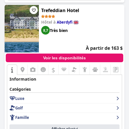
nouveau. C'est également un excellent choix pour les voyageurs
avec des chiens, offrant tout ce dont vous avez besoin pour un
Trefeddian Hotel
séjour confortable et agréable.
Hôtel à
Aberdyfi
Très bien
8,7
À partir de 163 $
Voir les disponibilités
$
Information
Catégories
Luxe
Golf
Famille
Afficher plus