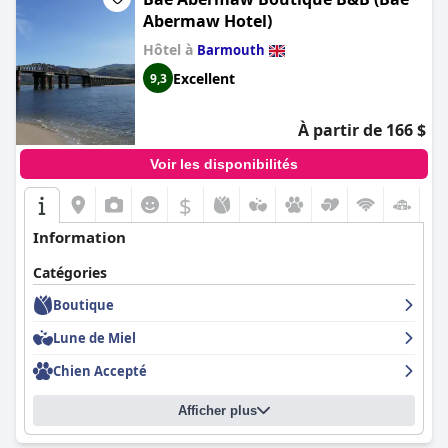
Abermaw Hotel)
Hôtel à
Barmouth
Excellent
9,3
À partir de 166 $
Voir les disponibilités
$
+3
Information
Catégories
Boutique
Lune de Miel
Chien Accepté
Afficher plus