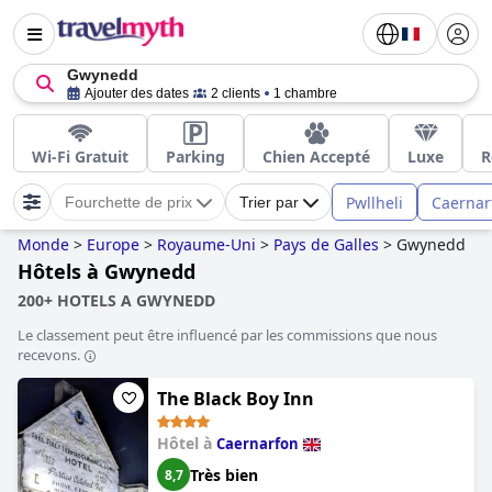
Gwynedd
Ajouter des dates
2 clients
1 chambre
Wi-Fi Gratuit
Parking
Chien Accepté
Luxe
R
Pwllheli
Caernar
Fourchette de prix
Trier par
Monde
>
Europe
>
Royaume-Uni
>
Pays de Galles
>
Gwynedd
Hôtels à Gwynedd
200+ HOTELS A GWYNEDD
Le classement peut être influencé par les commissions que nous
recevons.
The Black Boy Inn
Hôtel à
Caernarfon
Très bien
8,7