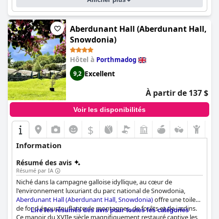
Aberdunant Hall (Aberdunant Hall,
Snowdonia)
Hôtel à
Porthmadog
Excellent
9,2
À partir de 137 $
Voir les disponibilités
$
Information
Résumé des avis
Résumé par IA
Niché dans la campagne galloise idyllique, au cœur de
l'environnement luxuriant du parc national de Snowdonia,
Aberdunant Hall (Aberdunant Hall, Snowdonia)
offre une toile
de fond époustouflante de montagnes, de forêts et de jardins.
Lire les résumés des avis pour toutes les catégories
Ce manoir du XVIIe siècle magnifiquement restauré captive les