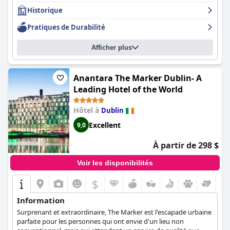
attention particulière aux détails. Les normes de propreté de
Historique
l'hôtel sont également excellentes, avec un niveau d'hygiène
exceptionnel dans tout l'établissement. Le charme historique et
Pratiques de Durabilité
l'opulence de l'hôtel sont inégalés, offrant aux clients une
véritable expérience 5 étoiles. Malgré quelques problèmes
Afficher plus
mineurs,
The Shelbourne, Autograph Collection
est fortement
recommandé pour sa superbe situation, son ambiance et ses
équipements luxueux.
Anantara The Marker Dublin- A
Leading Hotel of the World
Hôtel à
Dublin
Excellent
9,0
À partir de 298 $
Voir les disponibilités
$
Information
Surprenant et extraordinaire, The Marker est l'escapade urbaine
parfaite pour les personnes qui ont envie d'un lieu non