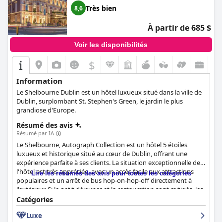
Très bien
8,6
À partir de 685 $
Voir les disponibilités
$
Information
Le Shelbourne Dublin est un hôtel luxueux situé dans la ville de
Dublin, surplombant St. Stephen's Green, le jardin le plus
grandiose d'Europe.
Résumé des avis
Résumé par IA
Le Shelbourne, Autograph Collection est un hôtel 5 étoiles
luxueux et historique situé au cœur de Dublin, offrant une
expérience parfaite à ses clients. La situation exceptionnelle de
l'hôtel est très appréciée, avec un accès facile aux attractions
Lire les résumés des avis pour toutes les catégories
populaires et un arrêt de bus hop-on-hop-off directement à
l'extérieur. Si le petit déjeuner et la restauration sont mitigés, les
chambres de l'hôtel sont spacieuses, bien équipées et d'une
Catégories
propreté irréprochable. Le personnel est exceptionnel, amical et
Luxe
accueillant, offrant un niveau de service exceptionnel et une