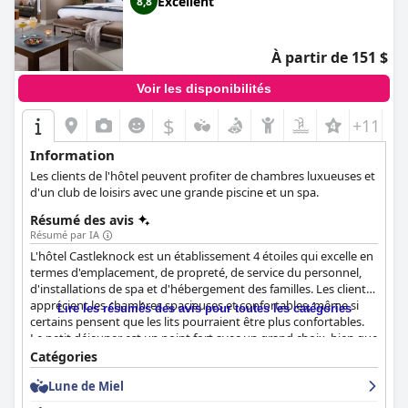
Excellent
8,8
À partir de 151 $
Voir les disponibilités
$
+11
Information
Les clients de l'hôtel peuvent profiter de chambres luxueuses et
d'un club de loisirs avec une grande piscine et un spa.
Résumé des avis
Résumé par IA
L'hôtel Castleknock est un établissement 4 étoiles qui excelle en
termes d'emplacement, de propreté, de service du personnel,
d'installations de spa et d'hébergement des familles. Les clients
apprécient les chambres spacieuses et confortables, même si
Lire les résumés des avis pour toutes les catégories
certains pensent que les lits pourraient être plus confortables.
Le petit déjeuner est un point fort avec un grand choix, bien que
certains clients trouvent que le bacon est de mauvaise qualité.
Catégories
Le dîner reçoit des critiques mitigées. La salle de sport et la
Lune de Miel
piscine de l'hôtel sont fantastiques, mais la piscine peut être
bondée. L'hôtel est très bien situé, mais il faut prendre les