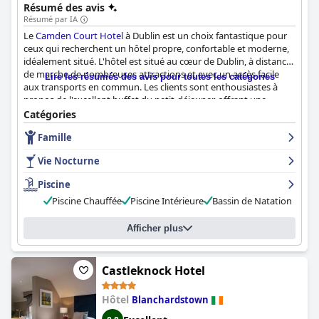
Résumé des avis
Résumé par IA
Le
Camden Court Hotel
à Dublin est un choix fantastique pour
ceux qui recherchent un hôtel propre, confortable et moderne,
idéalement situé. L'hôtel est situé au cœur de Dublin, à distance
de marche de nombreuses attractions et avec un accès facile
Lire les résumés des avis pour toutes les catégories
aux transports en commun. Les clients sont enthousiastes à
propos de l'excellent buffet du petit-déjeuner, offrant une
bonne variété de plats et un personnel amical. Les chambres
Catégories
sont un point fort, avec une décoration moderne, des lits
Famille
confortables et des salles de bains impeccables. Le personnel est
amical et professionnel, offrant un excellent service dans tout
Vie Nocturne
l'hôtel. Le centre de loisirs, y compris la piscine, est un point fort
pour de nombreux clients, avec d'excellentes installations
Piscine
proposées. Bien que la situation du stationnement puisse être
Piscine Chauffée
Piscine Intérieure
Bassin de Natation
un peu mitigée, l'emplacement de l'hôtel facilite l'exploration de
la ville à pied. Dans l'ensemble, le
Camden Court Hotel
est un
excellent choix pour tous ceux qui visitent Dublin.
Afficher plus
Castleknock Hotel
Hôtel
Blanchardstown