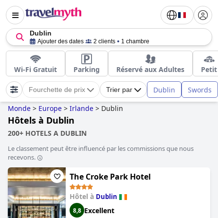
Dublin
Ajouter des dates
2 clients
1 chambre
Wi-Fi Gratuit
Parking
Réservé aux Adultes
Petit
Dublin
Swords
Fourchette de prix
Trier par
Monde
>
Europe
>
Irlande
>
Dublin
Hôtels à Dublin
200+ HOTELS A DUBLIN
Le classement peut être influencé par les commissions que nous
recevons.
The Croke Park Hotel
Hôtel à
Dublin
Excellent
8,8