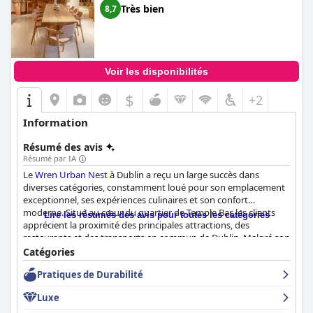
Très bien
8,7
Voir les disponibilités
$
+2
Information
Résumé des avis
Résumé par IA
Le
Wren Urban Nest
à Dublin a reçu un large succès dans
diverses catégories, constamment loué pour son emplacement
exceptionnel, ses expériences culinaires et son confort
moderne. Situé au cœur du quartier de Temple Bar, les clients
Lire les résumés des avis pour toutes les catégories
apprécient la proximité des principales attractions, des
restaurants et des transports en commun de Dublin. Malgré son
emplacement central, l'hôtel offre une atmosphère calme et
Catégories
chaleureuse, grâce à sa conception moderne et écologique.
Pratiques de Durabilité
L'expérience du petit-déjeuner au
Wren Urban Nest
est très
Luxe
appréciée, les clients louant la variété et la qualité des offres. Des