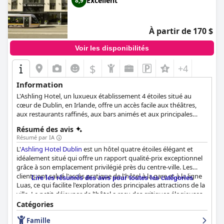
Excellent
8,9
À partir de 170 $
Voir les disponibilités
$
+4
Information
L'Ashling Hotel, un luxueux établissement 4 étoiles situé au
cœur de Dublin, en Irlande, offre un accès facile aux théâtres,
aux restaurants raffinés, aux bars animés et aux principales
attractions telles que Phoenix Park, le zoo de Dublin et
Résumé des avis
Stoneybatter. Avec 226 chambres et suites confortables et
Résumé par IA
élégantes, l'hôtel répond à toutes les préférences et offre des
L'
Ashling Hotel Dublin
est un hôtel quatre étoiles élégant et
vues pittoresques sur la ville de Dublin. En tant qu'hôtel
idéalement situé qui offre un rapport qualité-prix exceptionnel
d'affaires et de conférence primé, l'Ashling Hotel dispose d'un
grâce à son emplacement privilégié près du centre-ville. Les
parking sécurisé à plusieurs étages et d'un arrêt de tramway
clients ont salué l'accès pratique de l'hôtel à la gare et à la ligne
Luas à la porte d'entrée. Les clients peuvent se détendre dans le
Lire les résumés des avis pour toutes les catégories
Luas, ce qui facilite l'exploration des principales attractions de la
bar moderne Iveagh ou savourer le légendaire petit déjeuner
ville. Le petit-déjeuner de l'hôtel a reçu des critiques élogieuses,
buffet de 100 plats au restaurant Chesterfields, qui répond
les clients le décrivant comme fabuleux, merveilleux et excellent.
également aux exigences diététiques et propose un menu
Catégories
Bien que certains clients aient eu des expériences mitigées avec
spécial pour les enfants. L'hôtel dispose de 15 salles de réunion
Famille
les options de restauration, beaucoup sont repartis satisfaits
pour les voyageurs d'affaires ou les événements, pouvant