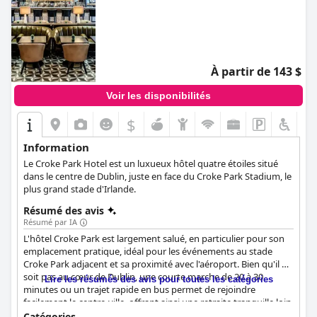
À partir de 143 $
Voir les disponibilités
$
Information
Le Croke Park Hotel est un luxueux hôtel quatre étoiles situé
dans le centre de Dublin, juste en face du Croke Park Stadium, le
plus grand stade d'Irlande.
Résumé des avis
Résumé par IA
L'hôtel Croke Park est largement salué, en particulier pour son
emplacement pratique, idéal pour les événements au stade
Croke Park adjacent et sa proximité avec l'aéroport. Bien qu'il ne
soit pas au cœur de Dublin, une courte marche de 20 à 30
Lire les résumés des avis pour toutes les catégories
minutes ou un trajet rapide en bus permet de rejoindre
facilement le centre-ville, offrant ainsi une retraite tranquille loin
de l'agitation. Le quartier est bien équipé avec les commodités
Catégories