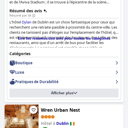
et de l'Aviva Stadium ; il se trouve à l'épicentre de la scène
culturelle de Dublin.
Résumé des avis
Résumé par IA
L'hôtel
Dylan
de Dublin est un choix fantastique pour ceux qui
recherchent une retraite paisible à proximité du centre-ville. Les
clients ne tarissent pas d'éloges sur l'emplacement de l'hôtel, qui
est idéalement situé à proximité des boutiques, des cafés et des
Lire les résumés des avis pour toutes les catégories
restaurants, ainsi que d'un arrêt de bus pour faciliter les
déplacements. Le personnel est aimable et serviable et
l'atmosphère de l'hôtel est agréable. Si le petit déjeuner fait
Catégories
l'objet de critiques mitigées, le dîner est unanimement salué
Boutique
comme étant beau, excellent et incroyable. Les chambres sont
propres, bien conçues et confortables, avec une décoration
Luxe
originale et élégante. La propreté de l'hôtel est exceptionnelle et
le personnel est loué pour son service exceptionnel. Les lits sont
Pratiques de Durabilité
incroyablement confortables et l'hôtel dégage un style unique
et une atmosphère de boutique. Malgré quelques critiques
Afficher plus
négatives, de nombreux clients ont trouvé l'hôtel exceptionnel
et le recommandent vivement. Dans l'ensemble, l'hôtel
Dylan
est un établissement cinq étoiles luxueux et impressionnant qui
ne manquera pas d'impressionner.
Wren Urban Nest
Hôtel à
Dublin