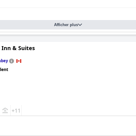
Afficher plus
 Inn & Suites
mbey
lent
+11