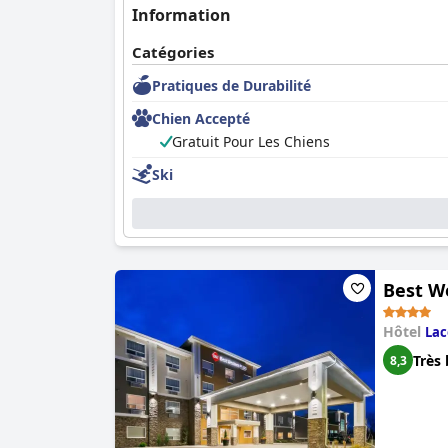
Information
Catégories
Pratiques de Durabilité
Chien Accepté
Gratuit Pour Les Chiens
Ski
Best W
Hôtel
La
Très 
8,3