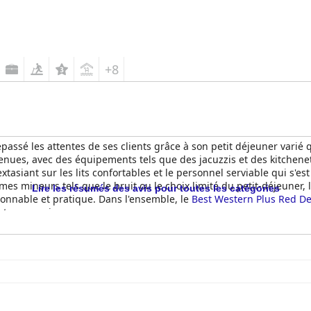
+8
passé les attentes de ses clients grâce à son petit déjeuner varié 
enues, avec des équipements tels que des jacuzzis et des kitchenett
extasiant sur les lits confortables et le personnel serviable qui s'
mes mineurs tels que le bruit ou le choix limité du petit-déjeuner,
Lire les résumés des avis pour toutes les catégories
isonnable et pratique. Dans l'ensemble, le
Best Western Plus Red De
et son service.