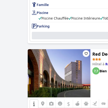
Famille
Piscine
Piscine Chauffée
Piscine Intérieure
To
Parking
Red De
Hôtel à
R
Bien
7,7
$