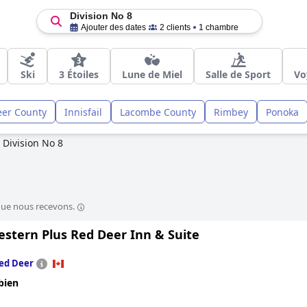
Division No 8
Ajouter des dates
2 clients
1 chambre
Ski
3 Étoiles
Lune de Miel
Salle de Sport
Vo
eer County
Innisfail
Lacombe County
Rimbey
Ponoka
Division No 8
que nous recevons.
estern Plus Red Deer Inn & Suite
ed Deer
bien