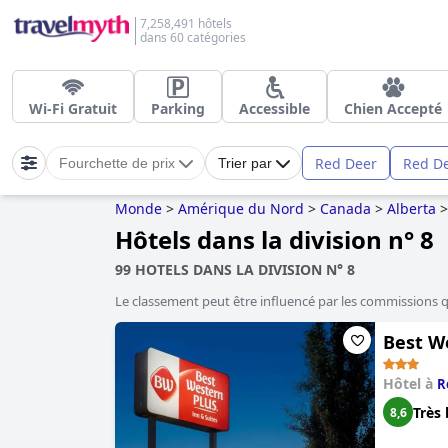
7,258,491 hôtels
dans 60 catégories
Wi-Fi Gratuit
Parking
Accessible
Chien Accepté
Red Deer
Red D
Fourchette de prix
Trier par
Monde
>
Amérique du Nord
>
Canada
>
Alberta
>
Hôtels dans la division n° 8
99 HOTELS DANS LA DIVISION N° 8
Le classement peut être influencé par les commissions 
Best W
Hôtel à
R
Très 
8,6