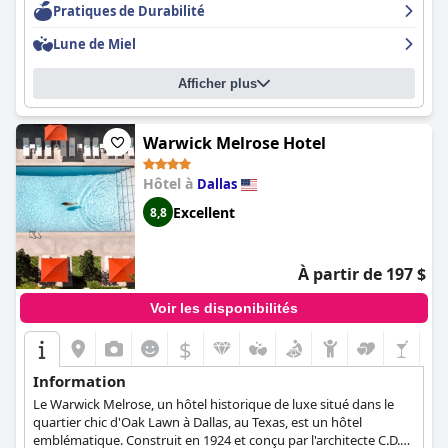
Pratiques de Durabilité
clients ont également apprécié le restaurant et le bar sur place,
ainsi que le centre de remise en forme et la piscine. Dans
Lune de Miel
l'ensemble, l'hôtel The Highland Dallas offre un séjour agréable
à ceux qui sont prêts à se débrouiller avec les problèmes de
Afficher plus
stationnement.
Warwick Melrose Hotel
Hôtel à
Dallas
Excellent
8,8
À partir de 197 $
Voir les disponibilités
$
Information
Le Warwick Melrose, un hôtel historique de luxe situé dans le
quartier chic d'Oak Lawn à Dallas, au Texas, est un hôtel
emblématique. Construit en 1924 et conçu par l'architecte C.D.