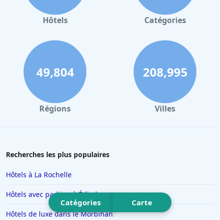
Hôtels à Valence
Hôtels à Gerardmer
Hôtels
Catégories
Hôtels au Mans
Hôtels à Nantes
Hôtels à Tours
49,804
208,995
Hôtels à Concarneau
Hôtels à Saintes
Régions
Villes
Hôtels à Santorin
Hôtels à Montélimar
Hôtels à Aix-les-Bains
Recherches les plus populaires
Hôtels à Istanbul
Hôtels à La Rochelle
Hôtels en Espagne
Hôtels avec parking à Édimbourg
Hôtels à Ténériffe
Catégories
Carte
Hôtels de luxe dans le Morbihan
Hôtels à Plailly