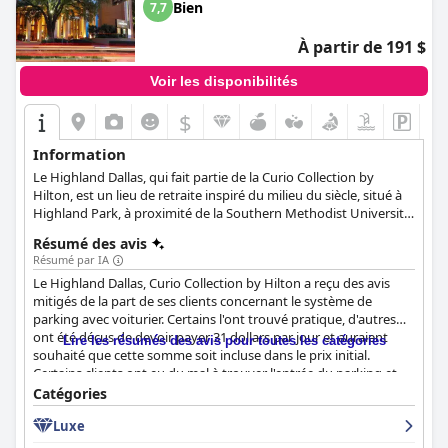
Bien
7,7
À partir de 191 $
Voir les disponibilités
$
Information
Le Highland Dallas, qui fait partie de la Curio Collection by
Hilton, est un lieu de retraite inspiré du milieu du siècle, situé à
Highland Park, à proximité de la Southern Methodist University,
du George W. Bush Presidential Center, du Katy Trail, des centres
Résumé des avis
commerciaux et d'autres attractions de Dallas. Avec 204
Résumé par IA
chambres et suites sophistiquées, l'hôtel offre une expérience
Le Highland Dallas, Curio Collection by Hilton a reçu des avis
unique de villégiature urbaine, avec le célèbre restaurant Knife
mitigés de la part de ses clients concernant le système de
by John Tesar, 9 000 mètres carrés d'espace de réunion et
parking avec voiturier. Certains l'ont trouvé pratique, d'autres
d'événement, une piscine chauffée, le spa Exhale, le salon
ont été déçus de devoir payer 31 dollars par jour et auraient
Pompeo, un centre de remise en forme ouvert 24 heures sur 24
Lire les résumés des avis pour toutes les catégories
souhaité que cette somme soit incluse dans le prix initial.
et la collection d'œuvres d'art Highland. Les clients peuvent
Certains clients ont eu du mal à trouver l'entrée du parking et
profiter d'une gamme d'activités récréatives et de loisirs, ce qui
ont noté qu'il n'y avait pas de parking automatique à proximité.
en fait un choix idéal pour les voyageurs à la recherche d'une
Catégories
Malgré cela, de nombreux clients ont eu des expériences
retraite urbaine avec une touche de sophistication et de chaleur.
Luxe
positives à l'hôtel, louant le personnel amical et serviable, les
chambres confortables et l'emplacement pratique. Certains