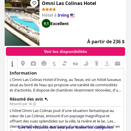
d'emplacement, de service du personnel, de propreté et de
Omni Las Colinas Hotel
confort des chambres. Il constitue un point de départ fiable et
confortable pour les voyageurs de loisirs et d'affaires.
Hôtel à
Irving
Excellent
9,1
À partir de 236 $
Voir les disponibilités
$
Information
L'Omni Las Colinas Hotel d'Irving, au Texas, est un hôtel luxueux
situé au bord de l'eau qui propose une variété de commodités
et d'activités. Il dispose de chambres récemment rénovées, d'un
salon Lakehouse Waterfront Lounge avec une piscine extérieure
Résumé des avis
et un bar en terrasse, de restaurants à service complet, d'un
Résumé par IA
centre de remise en forme ouvert 24 heures sur 24 et d'une
L'hôtel Omni Las Colinas jouit d'une situation fantastique au
variété de types d'hébergement. Les clients peuvent profiter de
cœur de Las Colinas, entouré d'un paysage magnifique et
la vitalité urbaine de la ville et explorer le canal Mandalay en
offrant des vues splendides sur la ville, la rivière et le lac. Les
gondole ou en stand-up paddleboard. L'hôtel est également un
clients bénéficient des avantages d'une situation isolée, tout en
site idéal pour les mariages en plein air et propose certains des
Lire les résumés des avis pour toutes les catégories