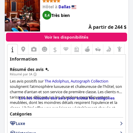
Hôtel à
Dallas
Très bien
8,4
À partir de 244 $
Voir les disponibilités
$
Information
Résumé des avis
Résumé par IA
Les avis positifs sur
The Adolphus, Autograph Collection
soulignent l'atmosphère luxueuse et chaleureuse de l'hôtel, son
charme d'antan et son service de première classe. Les clients ne
tarissent pas d'éloges sur les chambres magnifiquement
Lire les résumés des avis pour toutes les catégories
meublées, dont les moindres détails respirent l'opulence et la
classe. L'hôtel offre une expérience véritablement choyée et
indulgente, laissant aux clients un sentiment inoubliable. Si vous
Catégories
recherchez un séjour luxueux à Dallas,
The Adolphus, Autograph
Luxe
Collection
est le choix idéal.