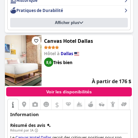
Historique
Pratiques de Durabilité
Afficher plus
Canvas Hotel Dallas
Hôtel à
Dallas
Très bien
8,6
À partir de 176 $
Voir les disponibilités
$
Information
Résumé des avis
Résumé par IA
Le
Canvas Hotel Dallas
reçoit des critiques positives pour son