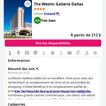
The Westin Galleria Dallas
Hôtel
Inwood
Très bien
8,4
À partir de 213 $
Voir les disponibilités
$
Information
Résumé des avis
Résumé par IA
Le Westin Galleria Dallas est un excellent choix pour ceux qui
recherchent un emplacement de choix et la commodité du
shopping. L'hôtel bénéficie d'un emplacement parfait et
pratique, facilitant l'accès aux autoroutes et à proximité de
Lire les résumés des avis pour toutes les catégories
nombreux grands centres commerciaux. Les clients ont adoré
être reliés au centre commercial The Galleria pour le shopping,
les repas et même le patinage sur glace. Le personnel serviable
Catégories