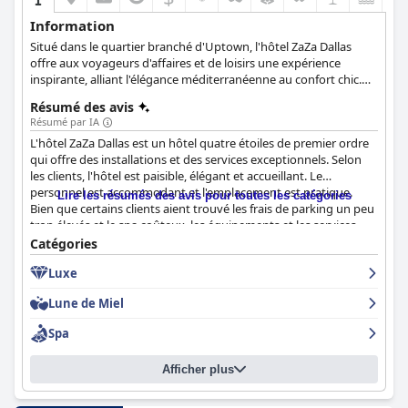
Information
Situé dans le quartier branché d'Uptown, l'hôtel ZaZa Dallas
offre aux voyageurs d'affaires et de loisirs une expérience
inspirante, alliant l'élégance méditerranéenne au confort chic.
Les clients peuvent profiter de chambres exquises, de suites
Résumé des avis
conceptuelles, d'une cuisine primée au restaurant Dragonfly,
Résumé par IA
d'une vie nocturne animée et d'un spa de jour relaxant. Le
L'hôtel ZaZa Dallas est un hôtel quatre étoiles de premier ordre
ZaSpa Dallas propose une gamme de services pour la relaxation,
qui offre des installations et des services exceptionnels. Selon
tandis que l'hôtel offre une variété d'équipements, tels que des
les clients, l'hôtel est paisible, élégant et accueillant. Le
cuisines entièrement équipées dans les Magnificent Seven
personnel est accommodant et l'emplacement est pratique.
Suites, des produits de bain de luxe, le Wi-Fi gratuit, une piscine
Lire les résumés des avis pour toutes les catégories
Bien que certains clients aient trouvé les frais de parking un peu
extérieure de style resort, un centre de remise en forme, un
trop élevés et le spa coûteux, les équipements et les services
service d'étage et un restaurant sur place.
sont hautement recommandés. La connexion Wi-Fi est
Catégories
remarquable et les lits sont confortables. Les balcons ajoutent
Luxe
une touche agréable, mais certains clients ont noté que le bar
de la piscine peut être bruyant le week-end. En résumé, l'hôtel
Lune de Miel
ZaZa Dallas est un splendide hôtel haut de gamme qui offre une
expérience luxueuse avec des équipements et des services
Spa
exceptionnels.
Afficher plus