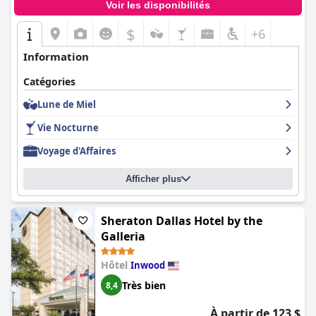
Voir les disponibilités
$
+6
Information
Catégories
Lune de Miel
Vie Nocturne
Voyage d'Affaires
Afficher plus
Sheraton Dallas Hotel by the
Galleria
Hôtel
Inwood
Très bien
8,4
À partir de 123 $