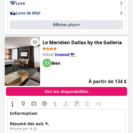
Luxe
pour les familles. Si vous cherchez un lieu de vacances amusant
et économique à Dallas, le
Hilton Anatole
est une excellente
Lune de Miel
option !
Afficher plus
Le Meridien Dallas by the Galleria
Hôtel
Inwood
Bien
7,7
À partir de 134 $
Voir les disponibilités
$
+9
Information
Résumé des avis
Résumé par IA