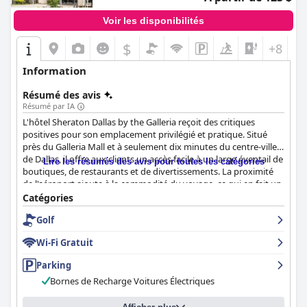
Voir les disponibilités
$
+8
Information
Résumé des avis
Résumé par IA
L'hôtel Sheraton Dallas by the Galleria reçoit des critiques
positives pour son emplacement privilégié et pratique. Situé
près du Galleria Mall et à seulement dix minutes du centre-ville
de Dallas, il offre aux clients un accès facile à un large éventail de
Lire les résumés des avis pour toutes les catégories
boutiques, de restaurants et de divertissements. La proximité
de l'aéroport ajoute à la commodité du voyage, ce qui en fait un
choix attrayant pour les nouveaux visiteurs comme pour ceux
Catégories
qui reviennent. Les clients trouvent l'établissement propre et
Golf
beau avec un excellent rapport qualité-prix.
Wi-Fi Gratuit
Les offres de petit-déjeuner reçoivent des commentaires
mitigés. De nombreux clients apprécient les nombreuses
Parking
options et la bonne qualité, appréciant particulièrement le salon
Bornes de Recharge Voitures Électriques
club et les fruits fraîchement préparés. Le petit-déjeuner est
généralement considéré comme bon et à un prix raisonnable,