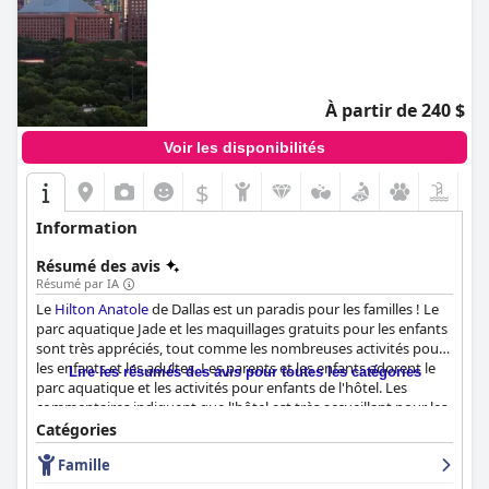
À partir de 240 $
Voir les disponibilités
$
Information
Résumé des avis
Résumé par IA
Le
Hilton Anatole
de Dallas est un paradis pour les familles ! Le
parc aquatique Jade et les maquillages gratuits pour les enfants
sont très appréciés, tout comme les nombreuses activités pour
les enfants et les adultes. Les parents et les enfants adorent le
Lire les résumés des avis pour toutes les catégories
parc aquatique et les activités pour enfants de l'hôtel. Les
commentaires indiquent que l'hôtel est très accueillant pour les
enfants et qu'il est abordable, les enfants mangeant
Catégories
gratuitement. Bien que certains clients mentionnent que les
Famille
options de restauration sont limitées et que les extras peuvent
être coûteux, les commentaires sont globalement très positifs