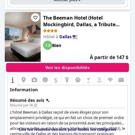
The Beeman Hotel (Hotel
Mockingbird, Dallas, a Tribute
Portfolio Hotel)
Hôtel à
Dallas
Bien
7,9
À partir de 147 $
Voir les disponibilités
$
Information
Résumé des avis
Résumé par IA
L'hôtel Beeman à Dallas reçoit de vives éloges pour son
emplacement privilégié, ce qui en fait un choix de premier ordre
pour les visiteurs en raison de sa proximité avec les principales
attractions telles que la Southern Methodist University (SMU), le
Lire les résumés des avis pour toutes les catégories
centre-ville de Dallas et des liaisons de transport pratiques.