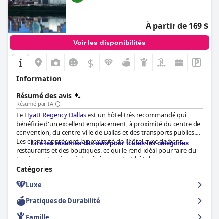
À partir de 169 $
Voir les disponibilités
$
Information
Résumé des avis
Résumé par IA
Le
Hyatt Regency Dallas
est un hôtel très recommandé qui
bénéficie d'un excellent emplacement, à proximité du centre de
convention, du centre-ville de Dallas et des transports publics.
Les clients apprécient la proximité de l'hôtel avec de bons
Lire les résumés des avis pour toutes les catégories
restaurants et des boutiques, ce qui le rend idéal pour faire du
tourisme et assister à des événements. L'hôtel propose une
gamme de chambres bien équipées, idéales pour une escapade
Catégories
ou un week-end de vacances, avec des lits confortables et de
Luxe
belles vues sur la ville. L'hôtel est bien entretenu, bien organisé
et hygiénique, avec des équipements modernes et spacieux. Le
Pratiques de Durabilité
personnel est exceptionnel, avec des employés sympathiques,
accommodants et professionnels qui font en sorte que les
Famille