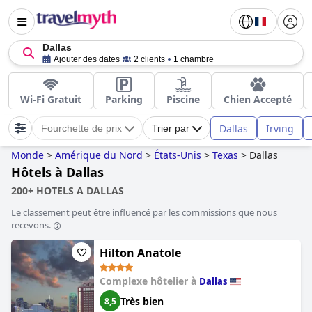
Dallas
Ajouter des dates
2 clients
1 chambre
Wi-Fi Gratuit
Parking
Piscine
Chien Accepté
Dallas
Irving
Fourchette de prix
Trier par
Monde
>
Amérique du Nord
>
États-Unis
>
Texas
>
Dallas
Hôtels à Dallas
200+ HOTELS A DALLAS
Le classement peut être influencé par les commissions que nous
recevons.
Hilton Anatole
Complexe hôtelier à
Dallas
Très bien
8,5