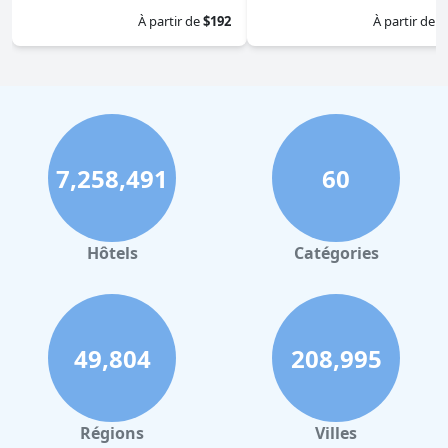
À partir de
$192
À partir de
$
7,258,491
60
Hôtels
Catégories
49,804
208,995
Régions
Villes