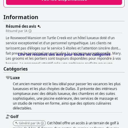
Information
Résumé des avis
Résumé par IA
Le Rosewood Mansion on Turtle Creek est un hôtel luxueux doté d'un
service exceptionnel et d'un personnel sympathique. Les clients ne
tarissent pas d'éloges sur le service 5 étoiles et l'attention sincère dont
fait preuve le personnel, en particulier la concierge exceptionnelle, Mary.
Lire les résumés des avis pour toutes les catégories
Les grooms et les portiers sont toujours disponibles pour répondre à vos
besoins. Le personnel attentif crée une ambiance parfaite pour une
Catégories
expérience inoubliable.
Luxe
Cet ancien manoir est le lieu idéal pour passer les vacances les plus
luxueuses et les plus choyées de Dallas. Il présente des intérieurs
somptueux avec des détails luxueux, des chambres et des suites
sophistiquées, une piscine extérieure, des services de massage et
un studio de remise en forme, ainsi que des options culinaires
délectables.
Golf
Cet hôtel offre un accès à un terrain de golf à
Généré par IA