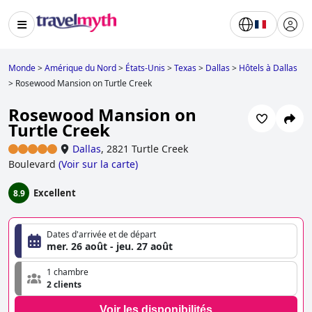
Monde
>
Amérique du Nord
>
États-Unis
>
Texas
>
Dallas
>
Hôtels à Dallas
>
Rosewood Mansion on Turtle Creek
Rosewood Mansion on
Turtle Creek
Dallas
,
2821 Turtle Creek
Boulevard
(
Voir sur la carte
)
Excellent
8.9
Dates d'arrivée et de départ
mer. 26 août - jeu. 27 août
1 chambre
2 clients
Voir les disponibilités