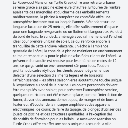
Le Rosewood Mansion on Turtle Creek offre une retraite urbaine
sereine grâce à sa piscine extérieure chauffée. Entourée de l'ombre
apaisante des magnolias et du charme des embellissements
méditerranéens, la piscine à température contrôlée offre une
atmosphère invitante tout au long de l'année. S'étendant sur une
longueur luxueuse de 25 mètres, elle offre suffisamment d'espace
pour une baignade revigorante ou un flottement langoureux. Au-delà
du bord de l'eau, le sundeck, aménagé avec raffinement, est l'endroit
idéal pour prendre un bain de soleil, ce qui renforce encore la
tranquillité de cette enclave relaxante. En écho à l'ambiance
générale de l'hôtel, la zone de la piscine maintient un environnement
calme et respectueux pour le plaisir exclusif des clients de l'hôtel. La
présence d'un adulte est requise pour les enfants de moins de 12
ans, ce qui garantit un environnement sûr pour tous. Tout en
profitant du cadre idyllique, les clients peuvent également se
délecter d'une sélection d'aliments légers et de boissons
rafraîchissantes - les offres saisonnières ajoutant une touche unique
à l'expérience au bord de la piscine. Les objets personnels doivent
être manipulés avec soin et, pour préserver l'atmosphère sereine,
quelques restrictions ont été mises en place, comme l'interdiction de
fumer, d'avoir des animaux domestiques, de manger et de boire à
l'extérieur, d'écouter de la musique amplifiée et des appareils
électroniques, de courir, de faire du tapage, de plonger, d'utiliser des
jouets de piscine et des structures gonflables, à l'exception des
dispositifs de flottaison pour les bébés. Le Rosewood Mansion on
Turtle Creek offre en effet une oasis unique au cœur de la ville.