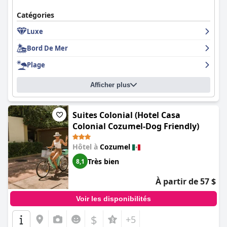
Catégories
Luxe
Bord De Mer
Plage
Afficher plus
Suites Colonial (Hotel Casa
Colonial Cozumel-Dog Friendly)
Hôtel à
Cozumel
Très bien
8,1
À partir de 57 $
Voir les disponibilités
$
+5