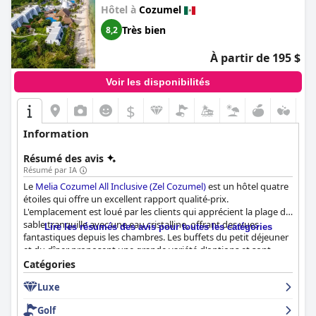
Hôtel à
Cozumel
Très bien
8,2
À partir de 195 $
Voir les disponibilités
$
Information
Résumé des avis
Résumé par IA
Le
Melia Cozumel All Inclusive (Zel Cozumel)
est un hôtel quatre
étoiles qui offre un excellent rapport qualité-prix.
L'emplacement est loué par les clients qui apprécient la plage de
sable tranquille avec une eau cristalline, offrant des vues
Lire les résumés des avis pour toutes les catégories
fantastiques depuis les chambres. Les buffets du petit déjeuner
et du dîner proposent une grande variété d'options et sont
généralement de bonne qualité. Le restaurant Fish House est
Catégories
fortement recommandé, tandis que le restaurant The Mole
Luxe
pourrait être amélioré. Les chambres sont spacieuses et
propres, avec de beaux balcons et des vues sur l'océan. L'hôtel
Golf
dispose d'excellentes installations, notamment de fantastiques