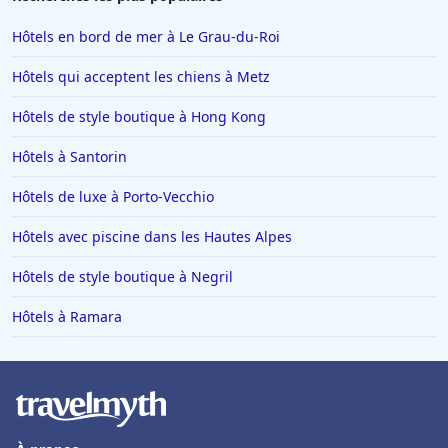
Hôtels à Istanbul
Hôtels en bord de mer à Le Grau-du-Roi
Hôtels en Espagne
Hôtels qui acceptent les chiens à Metz
Hôtels à Ténériffe
Hôtels de style boutique à Hong Kong
Hôtels à Plailly
Hôtels à Santorin
Hôtels à La Toussuire
Hôtels en Lorraine
Hôtels de luxe à Porto-Vecchio
Hôtels à Monte Carlo
Hôtels avec piscine dans les Hautes Alpes
Hôtels à San Sebastian
Hôtels de style boutique à Negril
Hôtels à Dieulefit
Hôtels à Ramara
Hôtels à Châtillon-sur-Seine
Hôtels à Brest
Hôtels dans Loctudy
Hôtels à Auron