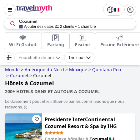
Cozumel
Ajouter des dates
2 clients
1 chambre
Wi-Fi Gratuit
Parking
Piscine
Piscine Extérieure
Fourchette de prix
Trier par
Monde
>
Amérique du Nord
>
Mexique
>
Quintana Roo
>
Cozumel
>
Cozumel
Hôtels à Cozumel
200+ HOTELS DANS ET AUTOUR A COZUMEL
Le classement peut être influencé par les commissions que nous
recevons.
Presidente InterContinental
Cozumel Resort & Spa by IHG
Complexe hôtelier à
Cozumel