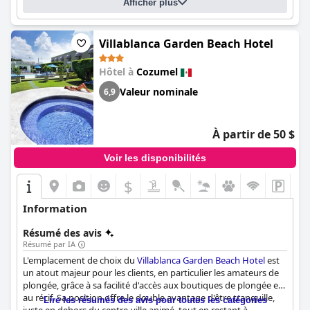
imprenables sur la mer, offrant une atmosphère chaleureuse
Afficher plus
pour la détente.
Dans l'ensemble,
Casa Mexicana Cozumel (Hotel Casa Mexicana
Villablanca Garden Beach Hotel
Cozumel)
est à la hauteur de sa classification quatre étoiles
grâce à son emplacement privilégié, son service supérieur et ses
Hôtel à
Cozumel
installations bien entretenues, ce qui en fait une option
hautement recommandée pour les voyageurs souhaitant
Valeur nominale
6,9
profiter de la vie animée de Cozumel tout en se prélassant dans
un hébergement confortable et pittoresque.
À partir de 50 $
Voir les disponibilités
$
Information
Résumé des avis
Résumé par IA
L'emplacement de choix du
Villablanca Garden Beach Hotel
est
un atout majeur pour les clients, en particulier les amateurs de
plongée, grâce à sa facilité d'accès aux boutiques de plongée et
au récif. Sa position offre le double avantage d'être tranquille,
Lire les résumés des avis pour toutes les catégories