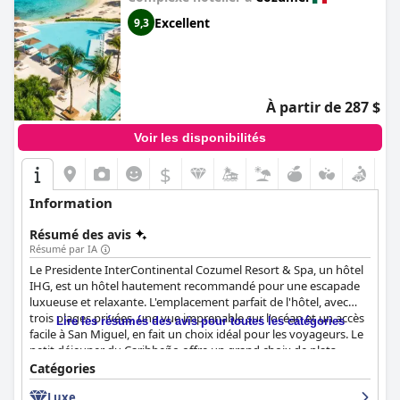
Excellent
9,3
À partir de 287 $
Voir les disponibilités
$
Information
Résumé des avis
Résumé par IA
Le Presidente InterContinental Cozumel Resort & Spa, un hôtel
IHG, est un hôtel hautement recommandé pour une escapade
luxueuse et relaxante. L'emplacement parfait de l'hôtel, avec
trois plages privées, une vue imprenable sur l'océan et un accès
Lire les résumés des avis pour toutes les catégories
facile à San Miguel, en fait un choix idéal pour les voyageurs. Le
petit déjeuner du Caribbeño offre un grand choix de plats
délicieux dans une atmosphère fabuleuse. Les restaurants de
Catégories
l'hôtel font l'objet de critiques mitigées, mais les plats, en
Luxe
particulier ceux qui offrent une vue sur l'océan, sont très