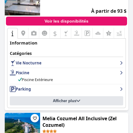
À partir de 93 $
Voir les disponibilités
$
+1
Information
Catégories
Vie Nocturne
Piscine
Piscine Extérieure
Parking
Afficher plus
Melia Cozumel All Inclusive (Zel
Cozumel)