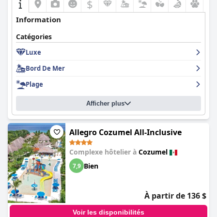
$
Information
Catégories
Luxe
Bord De Mer
Plage
Afficher plus
Allegro Cozumel All-Inclusive
Complexe hôtelier à
Cozumel
Bien
7,9
À partir de 136 $
Voir les disponibilités