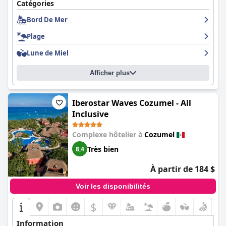
Catégories
Bord De Mer
Plage
Lune de Miel
Afficher plus
Iberostar Waves Cozumel - All
Inclusive
Complexe hôtelier à
Cozumel
Très bien
8,4
À partir de 184 $
Voir les disponibilités
$
Information