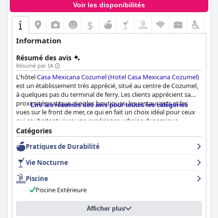
Voir les disponibilités
$
Information
Résumé des avis
Résumé par IA
L'hôtel
Casa Mexicana Cozumel (Hotel Casa Mexicana Cozumel)
est un établissement très apprécié, situé au centre de Cozumel,
à quelques pas du terminal de ferry. Les clients apprécient sa
proximité pratique avec les boutiques, les restaurants et les
Lire les résumés des avis pour toutes les catégories
vues sur le front de mer, ce qui en fait un choix idéal pour ceux
qui souhaitent vivre une expérience urbaine dynamique
combinée à des vues relaxantes sur l'eau. Pour les plongeurs, la
Catégories
facilité d'accès à pied aux boutiques de plongée ou les courtes
Pratiques de Durabilité
courses en taxi ajoutent à son attrait.
Vie Nocturne
L'hôtel propose des chambres propres, fonctionnelles et
spacieuses, équipées de lits confortables, certaines offrant une
Piscine
terrasse-balcon avec vue sur la mer ou la promenade. Malgré
Piscine Extérieure
quelques mentions mineures d'éléments un peu désuets et de
quelques oublis occasionnels, comme des tasses usagées non
enlevées, l'état général des chambres et les équipements
Afficher plus
contribuent à un séjour agréable.