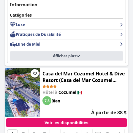
Information
Catégories
Luxe
Pratiques de Durabilité
Lune de Miel
Afficher plus
Casa del Mar Cozumel Hotel & Dive
Resort (Casa del Mar Cozumel
Hotel & Dive Resort with free
Hôtel à
Cozumel
access to an exclusive beach club)
Bien
7,8
À partir de 88 $
Voir les disponibilités