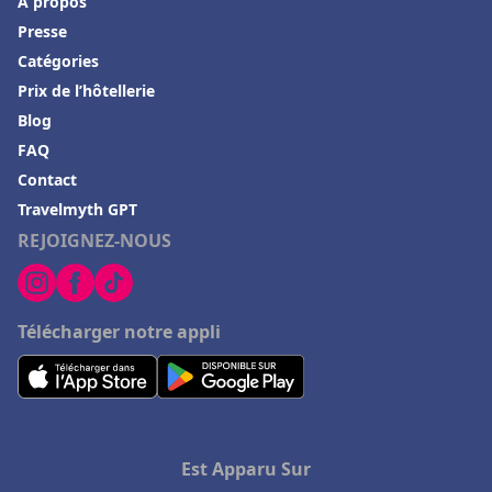
À propos
Hôtels à Thiers
Presse
Hôtels à Positano
Catégories
Prix de l’hôtellerie
Hôtels à Roscoff
Blog
Hôtels aux Baux-de-Provence
FAQ
Hôtels dans le Gers
Contact
Hôtels à Ramara
Travelmyth GPT
REJOIGNEZ-NOUS
Hôtels dans la Drome
Hôtels à Rocamadour
Hôtels à Ramatuelle
Télécharger notre appli
Hôtels à Châtenay-Malabry
Hôtels à Grigny
Hôtels à Avallon
Hôtels à Amneville
Est Apparu Sur