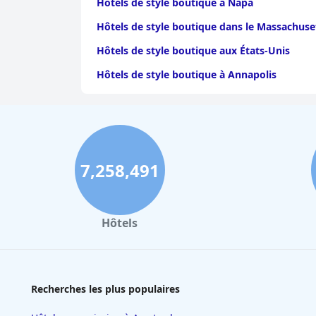
Hôtels de style boutique à Napa
Hôtels de style boutique dans le Massachuse
Hôtels de style boutique aux États-Unis
Hôtels de style boutique à Annapolis
Hôtels de style boutique à Savannah
Hôtels de style boutique à Gold Coast
Hôtels de style boutique à Rhodes
7,258,491
Hôtels de style boutique dans le Wisconsin
Hôtels de style boutique à Cozumel
Hôtels de style boutique à Fort Worth
Hôtels
Recherches les plus populaires