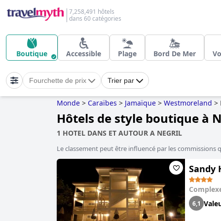
7,258,491 hôtels
dans 60 catégories
Boutique
Accessible
Plage
Bord De Mer
Vo
Fourchette de prix
Trier par
Monde
>
Caraïbes
>
Jamaïque
>
Westmoreland
>
Hôtels de style boutique à N
1 HOTEL DANS ET AUTOUR A NEGRIL
Le classement peut être influencé par les commissions 
Sandy 
Complexe
Vale
6,1