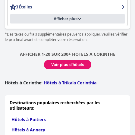
le front de mer a été un point fort pour de nombreux clients,
3 Étoiles
avec un accès facile à la plage et la proximité des boutiques et
des restaurants. Les lits de l'hôtel étaient généralement
Afficher plus
confortables et parfaits pour une bonne nuit de sommeil. Bien
que le petit-déjeuner ait reçu des critiques mitigées, le service du
petit-déjeuner a été très apprécié pour sa conscience de la Covid
*Des taxes ou frais supplémentaires peuvent s'appliquer. Veuillez vérifier
et sa propreté, avec des protocoles de sécurité en place pour les
le prix final avant de compléter votre réservation.
clients. Dans l'ensemble, le
Grand Hotel Loutraki
offre une
option simple et abordable pour ceux qui recherchent un séjour
propre et agréable à Loutraki.
AFFICHER 1-20 SUR 200+ HOTELS A CORINTHE
Voir plus d'hôtels
Hôtels à Corinthe
:
Hôtels à Trikala Corinthia
Destinations populaires recherchées par les
utilisateurs:
Hôtels à Poitiers
Hôtels à Annecy