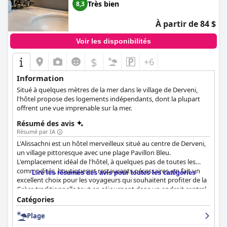
étoiles, mais certains clients ont constaté qu'il ne répondait pas
Très bien
8,3
à leurs attentes. L'hôtel dispose de chambres avec jacuzzis
privés, qui ont reçu de nombreux commentaires positifs de la
À partir de 84 $
part des clients. Le complexe propose des équipements
accessibles aux personnes à mobilité réduite. Dans l'ensemble,
Voir les disponibilités
bien que l'hôtel ait du potentiel, il pourrait nécessiter quelques
rénovations et améliorations de service pour être à la hauteur
$
+6
de son statut de luxe supposé.
Information
Situé à quelques mètres de la mer dans le village de Derveni,
l'hôtel propose des logements indépendants, dont la plupart
offrent une vue imprenable sur la mer.
Résumé des avis
Résumé par IA
L'Alissachni est un hôtel merveilleux situé au centre de Derveni,
un village pittoresque avec une plage Pavillon Bleu.
L'emplacement idéal de l'hôtel, à quelques pas de toutes les
commodités, boutiques et restaurants nécessaires, en fait un
Lire les résumés des avis pour toutes les catégories
excellent choix pour les voyageurs qui souhaitent profiter de la
Grèce traditionnelle tout en séjournant dans un endroit central.
Le petit déjeuner est décrit comme copieux et délicieux, offrant
Catégories
une grande variété de plats faits maison et traditionnels. Les
Plage
chambres propres et spacieuses offrent des commodités
modernes et présentent une décoration bien pensée et une