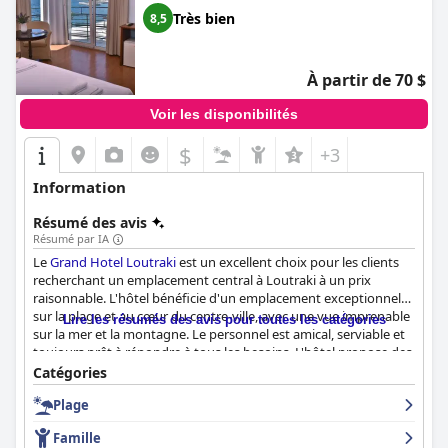
Très bien
8,5
À partir de 70 $
Voir les disponibilités
$
+3
Information
Résumé des avis
Résumé par IA
Le
Grand Hotel Loutraki
est un excellent choix pour les clients
recherchant un emplacement central à Loutraki à un prix
raisonnable. L'hôtel bénéficie d'un emplacement exceptionnel
sur la plage et au cœur du centre-ville, avec une vue imprenable
Lire les résumés des avis pour toutes les catégories
sur la mer et la montagne. Le personnel est amical, serviable et
toujours prêt à répondre à tous les besoins. L'hôtel propose des
chambres confortables et propres, bien que certains clients
Catégories
mentionnent que les chambres sont désuètes. Cependant, elles
Plage
sont bien entretenues et très propres. L'hôtel est un excellent
choix pour les clients qui privilégient la propreté, de nombreux
Famille
clients louant la propreté des lieux. L'emplacement de l'hôtel sur