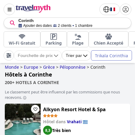
Corinth
Ajouter des dates
2 clients
1 chambre
Wi-Fi Gratuit
Parking
Plage
Chien Accepté
Trikala Corinthia
Fourchette de prix
Trier par
Monde
>
Europe
>
Grèce
>
Péloponnèse
>
Corinth
Hôtels à Corinthe
200+ HOTELS A CORINTHE
Le classement peut être influencé par les commissions que nous
recevons.
Alkyon Resort Hotel & Spa
Hôtel dans
Vrahati
Très bien
8,3