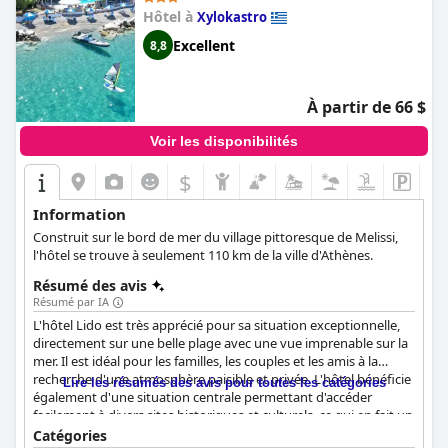
Hôtel à
Xylokastro
Excellent
8,8
À partir de 66 $
Voir les disponibilités
$
Information
Construit sur le bord de mer du village pittoresque de Melissi,
l'hôtel se trouve à seulement 110 km de la ville d'Athènes.
Résumé des avis
Résumé par IA
L'hôtel Lido est très apprécié pour sa situation exceptionnelle,
directement sur une belle plage avec une vue imprenable sur la
mer. Il est idéal pour les familles, les couples et les amis à la
recherche d'une atmosphère paisible et privée. L'hôtel bénéficie
Lire les résumés des avis pour toutes les catégories
également d'une situation centrale permettant d'accéder
facilement à divers sites historiques et culturels, ce qui en fait un
lieu idéal pour explorer la région du Péloponnèse. Les clients ne
Catégories