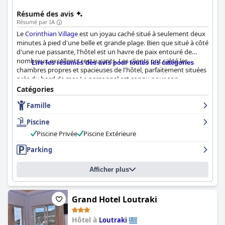
Résumé des avis
Résumé par IA
Le
Corinthian Village
est un joyau caché situé à seulement deux
minutes à pied d'une belle et grande plage. Bien que situé à côté
d'une rue passante, l'hôtel est un havre de paix entouré de
nombreux excellents restaurants. Les clients ont salué les
Lire les résumés des avis pour toutes les catégories
chambres propres et spacieuses de l'hôtel, parfaitement situées
près du bord de mer. Le personnel est connu pour son
hospitalité et les chambres sont impeccables, une propreté
Catégories
irréprochable étant une priorité absolue. Le personnel du
Famille
Corinthian Village
est félicité par les clients pour son attitude
formidable, amicale et serviable. L'emplacement paisible de
Piscine
l'hôtel signifie également qu'il se trouve à distance de marche
de la Proximité de la Plage, offrant aux clients encore plus
Piscine Privée
Piscine Extérieure
d'options pour se détendre au bord de la mer. Dans l'ensemble,
Parking
le service personnalisé combiné à un environnement propre
font du
Corinthian Village
un endroit merveilleux où séjourner.
Afficher plus
Grand Hotel Loutraki
Hôtel à
Loutraki