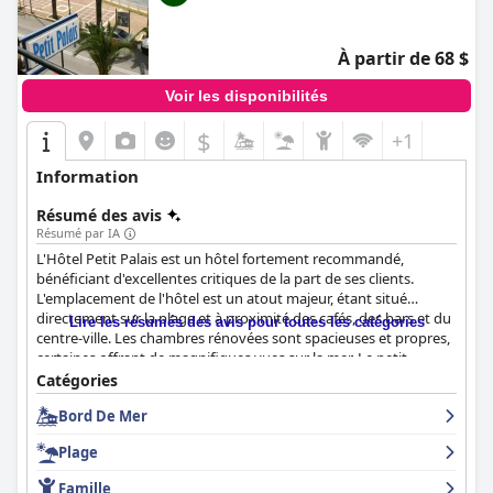
À partir de 68 $
Voir les disponibilités
$
+1
Information
Résumé des avis
Résumé par IA
L'Hôtel Petit Palais est un hôtel fortement recommandé,
bénéficiant d'excellentes critiques de la part de ses clients.
L'emplacement de l'hôtel est un atout majeur, étant situé
directement sur la plage et à proximité des cafés, des bars et du
Lire les résumés des avis pour toutes les catégories
centre-ville. Les chambres rénovées sont spacieuses et propres,
certaines offrant de magnifiques vues sur la mer. Le petit-
déjeuner est également un point fort pour de nombreux clients,
Catégories
avec de délicieuses options faites maison et un personnel
Bord De Mer
attentif. L'hôtel propose de belles chambres spacieuses et
propres avec d'excellentes vues et des balcons. Le personnel est
Plage
amical, serviable et professionnel, offrant un service impeccable
et respectant strictement tous les protocoles de sécurité Covid-
Famille