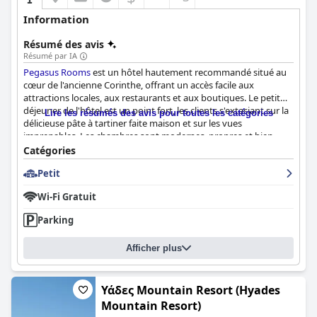
Information
Résumé des avis
Résumé par IA
Pegasus Rooms
est un hôtel hautement recommandé situé au
cœur de l'ancienne Corinthe, offrant un accès facile aux
attractions locales, aux restaurants et aux boutiques. Le petit
déjeuner de l'hôtel est un point fort, les clients s'extasiant sur la
Lire les résumés des avis pour toutes les catégories
délicieuse pâte à tartiner faite maison et sur les vues
imprenables. Les chambres sont modernes, propres et bien
équipées et certains clients les décrivent comme des
Catégories
appartements. La propreté de l'hôtel est impeccable, avec des
Petit
serviettes et des draps frais et une attention particulière portée
au nettoyage des chambres et à l'entretien de l'hôtel. Le
Wi-Fi Gratuit
personnel est sympathique, accueillant et accommodant,
faisant en sorte que les clients se sentent comme chez eux. Les
Parking
lits sont confortables et de nombreux clients les décrivent
comme incroyablement bons. Dans l'ensemble,
Pegasus Rooms
Afficher plus
offre un excellent rapport qualité-prix et une atmosphère
chaleureuse, ce qui en fait un excellent choix pour les voyageurs
visitant l'ancienne Corinthe.
Υάδες Mountain Resort (Hyades
Mountain Resort)