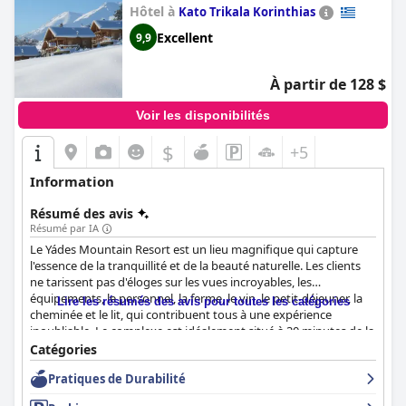
Hôtel à
Kato Trikala Korinthias
Excellent
9,9
À partir de 128 $
Voir les disponibilités
$
+5
Information
Résumé des avis
Résumé par IA
Le Yádes Mountain Resort est un lieu magnifique qui capture
l'essence de la tranquillité et de la beauté naturelle. Les clients
ne tarissent pas d'éloges sur les vues incroyables, les
équipements, le personnel, la ferme, le vin, le petit-déjeuner, la
Lire les résumés des avis pour toutes les catégories
cheminée et le lit, qui contribuent tous à une expérience
inoubliable. Le complexe est idéalement situé à 30 minutes de la
plage et à seulement une heure et demie d'Athènes, ce qui en
Catégories
fait une escapade idéale loin de l'agitation de la ville. Le petit-
Pratiques de Durabilité
déjeuner au Yades Mountain Resort a reçu des critiques
exceptionnelles de la part des clients, beaucoup le décrivant