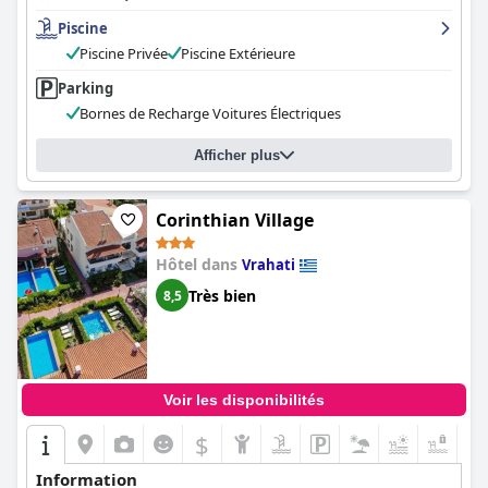
Piscine
Piscine Privée
Piscine Extérieure
Parking
Bornes de Recharge Voitures Électriques
Afficher plus
Corinthian Village
Hôtel dans
Vrahati
Très bien
8,5
Voir les disponibilités
$
+3
Information