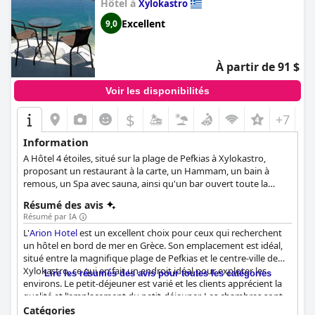
Hôtel à
Xylokastro
Excellent
9,0
À partir de 91 $
Voir les disponibilités
$
+7
Information
Α Hôtel 4 étoiles, situé sur la plage de Pefkias à Xylokastro,
proposant un restaurant à la carte, un Hammam, un bain à
remous, un Spa avec sauna, ainsi qu'un bar ouvert toute la
journée.
Résumé des avis
Résumé par IA
L'
Arion Hotel
est un excellent choix pour ceux qui recherchent
un hôtel en bord de mer en Grèce. Son emplacement est idéal,
situé entre la magnifique plage de Pefkias et le centre-ville de
Xylokastro, ce qui en fait un endroit idéal pour explorer les
Lire les résumés des avis pour toutes les catégories
environs. Le petit-déjeuner est varié et les clients apprécient la
qualité et l'emplacement du petit-déjeuner. Les chambres sont
propres et confortables, certaines offrant de belles vues sur la
Catégories