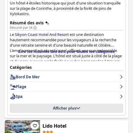
Un hôtel 4 étoiles historique qui jouit d'une situation tranquille
sur la plage de Corinthe, à proximité de la forêt de pins de
Xylokastro.
Résumé des avis
Résumé par IA
Le
Sikyon Coast Hotel And Resort
est une destination
hautement recommandée pour les voyageurs à la recherche
d'une retraite sereine et d'une beauté naturelle et côtière.
L'emplacement est exceptionnel, offrant une vue imprenable
Lire les résumés des avis pour toutes les catégories
sur la mer et le paysage. L'hôtel est situé juste à côté de la plage
et du parc, avec un accès facile pour des promenades à travers
la forêt voisine. Le petit déjeuner est fantastique, avec des plats
Catégories
et des boissons variés, servis par un personnel poli et amical. Les
Bord De Mer
chambres sont excellentes, spacieuses et confortables et offrent
une vue imprenable sur la mer. L'hôtel met l'accent sur la
Plage
propreté et l'hygiène, afin que les clients se sentent en sécurité
et à l'aise pendant leur séjour. Le personnel est excellent, amical,
Spa
poli et serviable, créant une atmosphère calme. La plage privée
est magnifique, bien entretenue et située à quelques pas des
Afficher plus
chambres. Dans l'ensemble, le
Sikyon Coast Hotel And Resort
est un environnement parfait pour un séjour relaxant et les
clients le recommandent vivement.
Lido Hotel