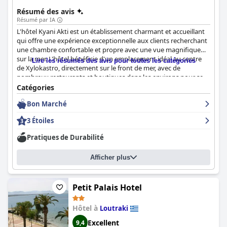
Résumé des avis
Résumé par IA
L'hôtel Kyani Akti est un établissement charmant et accueillant
qui offre une expérience exceptionnelle aux clients recherchant
une chambre confortable et propre avec une vue magnifique
sur la mer. L'hôtel bénéficie d'un emplacement idéal au centre
Lire les résumés des avis pour toutes les catégories
de Xylokastro, directement sur le front de mer, avec de
nombreux restaurants et boutiques dans les environs pour se
divertir. Les clients ne tarissent pas d'éloges sur l'emplacement
Catégories
agréable, le personnel amical et attentif, les chambres luxueuses
Bon Marché
et propres avec des lits confortables, ainsi que sur les
excellentes installations et services pour sa catégorie de prix. Le
3 Étoiles
buffet du petit-déjeuner est décrit comme complet, avec de
nombreux plats faits maison disponibles, et les clients peuvent
Pratiques de Durabilité
en profiter avec vue sur la mer. L'hôtel est fortement
recommandé pour ceux qui apprécient la propreté, le confort et
Afficher plus
une expérience personnalisée lors de leurs voyages.
Petit Palais Hotel
Hôtel à
Loutraki
Excellent
9,4