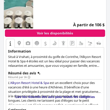
À partir de 106 $
Voir les disponibilités
$
Information
Situé à Vrahati, à proximité du golfe de Corinthe, l'Alkyon Resort
Hotel & Spa 4 étoiles est un lieu idéal pour passer des vacances
relaxantes et amusantes, que vous voyagiez en famille, entre
amis ou en couple.
Résumé des avis
Résumé par IA
L'
Alkyon Resort Hotel & Spa
est un excellent choix pour des
vacances d'été à une heure d'Athènes. Il bénéficie d'une
situation privilégiée à proximité de la plage et met gratuitement
à la disposition de ses clients des parasols et des chaises
Lire les résumés des avis pour toutes les catégories
longues. Les clients ne tarissent pas d'éloges sur le petit
déjeuner, qui est décrit comme parfait, exceptionnel et offrant
une grande variété de plats. Le buffet du dîner est également
Catégories