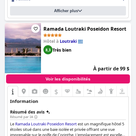
19. Les lits de l'hôtel reçoivent de nombreux éloges des clients,
beaucoup les décrivant comme confortables, voire super
Afficher plus
confortables. L'hôtel est l'endroit idéal pour s'évader et profiter
du soleil, du sable et de la mer, avec une jolie petite plage juste
devant l'hôtel. Dans l'ensemble, l'Hôtel Petit Palais est un choix
de premier ordre pour les voyageurs à la recherche d'un
Ramada Loutraki Poseidon Resort
emplacement en bord de mer dans un cadre côtier magnifique.
Hôtel à
Loutraki
Très bien
8,3
À partir de 99 $
Voir les disponibilités
$
Information
Résumé des avis
Résumé par IA
Le
Ramada Loutraki Poseidon Resort
est un magnifique hôtel 5
étoiles situé dans une baie isolée et privée offrant une vue
imprenable sur le golfe de Corinthe. L'emplacement est excellent