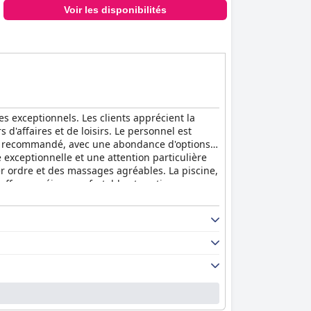
Voir les disponibilités
es exceptionnels. Les clients apprécient la
 d'affaires et de loisirs. Le personnel est
ement recommandé, avec une abondance d'options
 exceptionnelle et une attention particulière
er ordre et des massages agréables. La piscine,
el offre un séjour confortable et pratique pour
on de voyage fantastique et luxueuse, à la