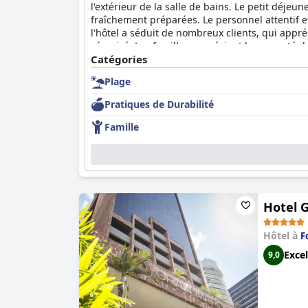
l'extérieur de la salle de bains. Le petit déjeun
fraîchement préparées. Le personnel attentif et
l'hôtel a séduit de nombreux clients, qui appr
sécurisé. Les familles apprécient la propreté d
lits sont systématiquement décrits comme confo
Catégories
rapport qualité-prix avec un service et un emp
Plage
Pratiques de Durabilité
Famille
Hotel 
Hôtel à
F
Excel
9,0