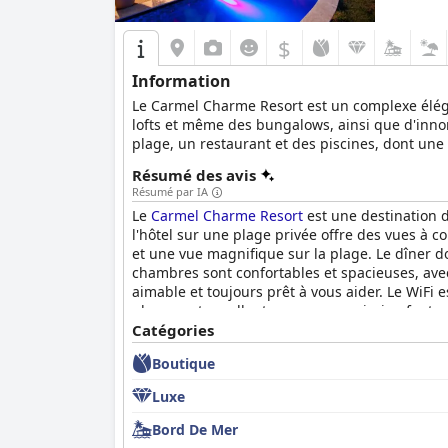
$
Information
Le Carmel Charme Resort est un complexe éléga
lofts et même des bungalows, ainsi que d'innom
plage, un restaurant et des piscines, dont un
des lunes de miel romantiques, ce qui en fait u
Résumé des avis
Résumé par IA
Le
Carmel Charme Resort
est une destination d
l'hôtel sur une plage privée offre des vues à c
et une vue magnifique sur la plage. Le dîner do
chambres sont confortables et spacieuses, avec
aimable et toujours prêt à vous aider. Le WiFi 
plage sont excellentes, avec une piscine fantas
l'ensemble, le
Catégories
Carmel Charme Resort
offre une
inoubliables.
Boutique
Luxe
Bord De Mer