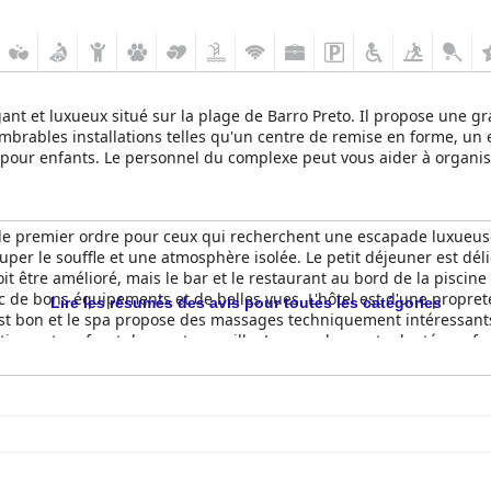
nt et luxueux situé sur la plage de Barro Preto. Il propose une gr
brables installations telles qu'un centre de remise en forme, un 
e pour enfants. Le personnel du complexe peut vous aider à organi
n lieu idéal pour les couples.
e premier ordre pour ceux qui recherchent une escapade luxueuse 
ouper le souffle et une atmosphère isolée. Le petit déjeuner est dé
it être amélioré, mais le bar et le restaurant au bord de la piscin
 de bons équipements et de belles vues. L'hôtel est d'une propreté
Lire les résumés des avis pour toutes les catégories
est bon et le spa propose des massages techniquement intéressants.
tique et un front de mer tranquille. Le complexe est adapté aux fami
 expérience charmante et de grande qualité, ce qui en fait une exc