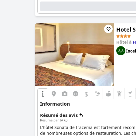
Hotel 
Hôtel à
F
Excel
8,8
$
Information
Résumé des avis
Résumé par IA
L'hôtel Sonata de Iracema est fortement recom
de nombreuses options de restauration. Les ch