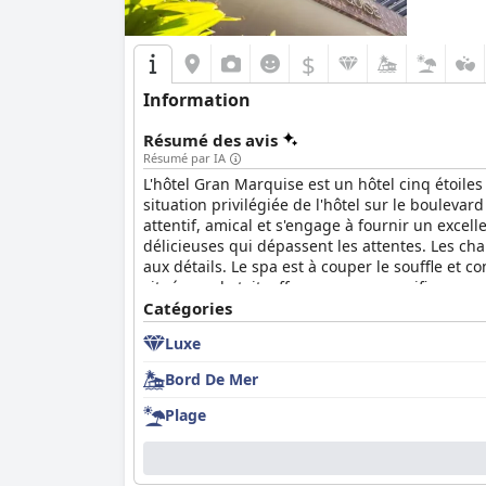
$
Information
Résumé des avis
Résumé par IA
L'hôtel Gran Marquise est un hôtel cinq étoiles
situation privilégiée de l'hôtel sur le boulevar
attentif, amical et s'engage à fournir un excel
délicieuses qui dépassent les attentes. Les ch
aux détails. Le spa est à couper le souffle et 
située sur le toit, offre une vue magnifique sur 
les clients à la recherche d'une bonne nuit de 
Catégories
hauteur de son classement cinq étoiles.
Luxe
Bord De Mer
Plage