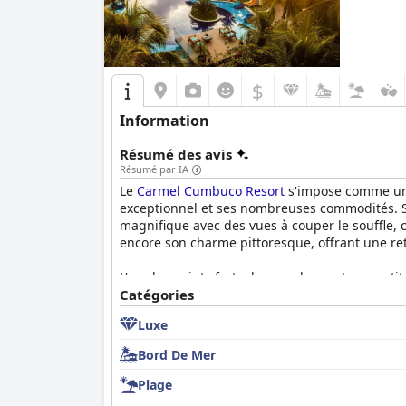
$
Information
Résumé des avis
Résumé par IA
Le
Carmel Cumbuco Resort
s'impose comme une 
exceptionnel et ses nombreuses commodités. Sit
magnifique avec des vues à couper le souffle, c
encore son charme pittoresque, offrant une retr
L'un des points forts du complexe est son peti
Avec des options répondant à divers besoins al
Catégories
exceptionnel, souvent apprécié avec une vue m
Luxe
son excellent service et ses expériences roman
Bord De Mer
Les chambres du
Carmel Cumbuco Resort
sont
chambres disposent de balcons avec vue sur la
Plage
propreté, avec un entretien méticuleux des c