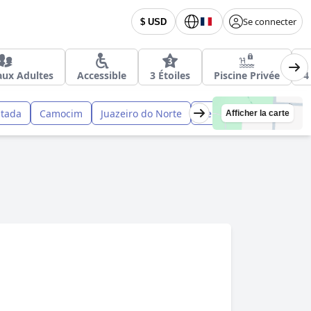
Se connecter
$ USD
aux Adultes
Accessible
3 Étoiles
Piscine Privée
4
tada
Camocim
Juazeiro do Norte
Beberibe
Guaramir
Afficher la carte