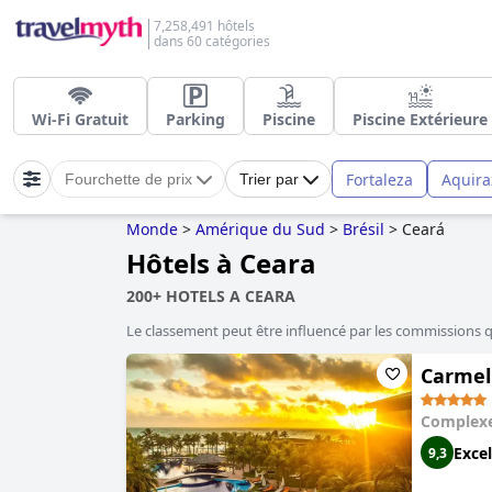
7,258,491 hôtels
dans 60 catégories
Wi-Fi Gratuit
Parking
Piscine
Piscine Extérieure
Fortaleza
Aquira
Fourchette de prix
Trier par
Monde
>
Amérique du Sud
>
Brésil
>
Ceará
Hôtels à Ceara
200+ HOTELS A CEARA
Le classement peut être influencé par les commissions 
Carmel
Complexe
Excel
9,3