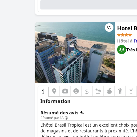
Le personnel du
Carmel Cumbuco Resort
reçoi
l'attention personnalisée et le haut niveau de
l'expérience globale des clients.
Hotel B
Les installations de spa et de salle de sport s
sport étant dotée d'équipements modernes et d
Hôtel à
F
une grande piscine principale, plusieurs jacuzz
Très 
8,6
Malgré quelques points à améliorer, tels que la
d'entretien, le sentiment général des clients es
magnifique, ce qui en fait un choix souhaitabl
$
Information
Résumé des avis
Résumé par IA
L'hôtel Brasil Tropical est un excellent choix p
de magasins et de restaurants à proximité. L'h
délicieuse avec un buffet en libre-service parf