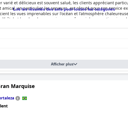
er varié et délicieux est souvent salué, les clients appréciant parti
 amical, en particulier les serveurs, est réputé pour son service ex
Lire les résumés des avis pour toutes les catégories
écient les vues imprenables sur l'océan et l'atmosphère chaleureus
e l'hôtel et les chambres spacieuses, même si des moustiquaires de
rtables et offrant une nuit de sommeil paisible. Dans l'ensemble, 
lacement de qualité.
Afficher plus
Gran Marquise
ortaleza
lent