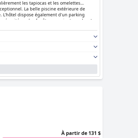
culièrement les tapiocas et les omelettes
ceptionnel. La belle piscine extérieure de
e. L'hôtel dispose également d'un parking
 sécurité sur les fenêtres seraient un plus. Les
l'hôtel Sonata de Iracema offre un excellent
À partir de 131 $