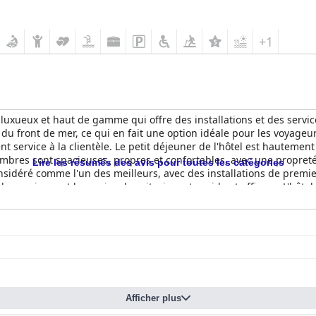
+1
 luxueux et haut de gamme qui offre des installations et des servic
d du front de mer, ce qui en fait une option idéale pour les voyageurs
lent service à la clientèle. Le petit déjeuner de l'hôtel est haut
ambres sont spacieuses, propres et confortables, avec une propreté
Lire les résumés des avis pour toutes les catégories
considéré comme l'un des meilleurs, avec des installations de premi
les environs et le service de voiturier est rapide et efficace. L'hôt
sommeil. Dans l'ensemble, l'
Hotel Gran Marquise
est une destinati
Afficher plus