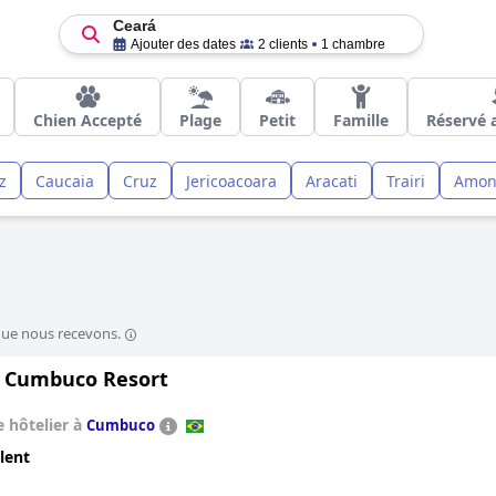
Ceará
Ajouter des dates
2 clients
1 chambre
Chien Accepté
Plage
Petit
Famille
Réservé 
z
Caucaia
Cruz
Jericoacoara
Aracati
Trairi
Amon
que nous recevons.
 Cumbuco Resort
 hôtelier à
Cumbuco
lent