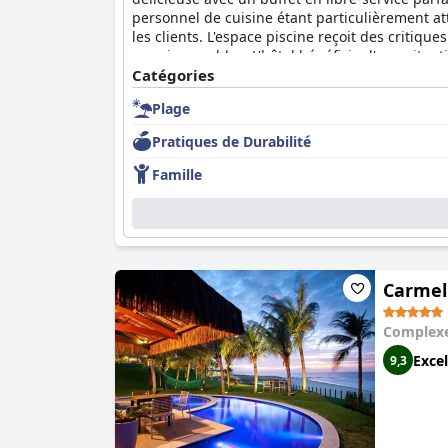
personnel de cuisine étant particulièrement att
les clients. L'espace piscine reçoit des critiqu
vues incroyables. L'hôtel bénéficie d'une situat
place. Si certains clients ont signalé des lits 
Catégories
des chambres spacieuses et confortables, dotée
Plage
à la recherche d'un séjour propre et conforta
Pratiques de Durabilité
Famille
Carmel
Complexe
Excel
9,3