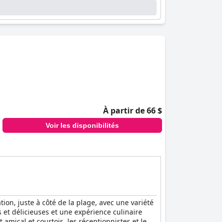
n professionnalisme. Les clients apprécient
particulièrement louables qui améliorent
e qualité dans un cadre serein et la salle de
lexe sont tout aussi impressionnants, avec
mbreuses possibilités de loisirs et de détente.
et quelques lacunes occasionnelles en matière
confort, de service exceptionnel et de cadre
À partir de 66 $
Voir les disponibilités
tion, juste à côté de la plage, avec une variété
 et délicieuses et une expérience culinaire
amical et courtois, les réceptionnistes et le