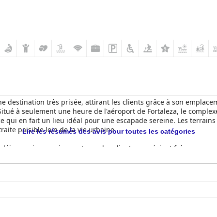
destination très prisée, attirant les clients grâce à son emplacem
ué à seulement une heure de l'aéroport de Fortaleza, le complexe 
e qui en fait un lieu idéal pour une escapade sereine. Les terrains 
aite paisible loin de la vie urbaine.
Lire les résumés des avis pour toutes les catégories
t-déjeuner impressionnant, que les clients apprécient fréquemment 
imentaires, le somptueux buffet comprend des fruits frais, des jus
agnifique sur l'océan. Le dîner au complexe reçoit également des 
tiques de restauration en bord de mer.
 généralement bien accueillies, connues pour leur confort, leur e
 piscine ou la mer, créant une atmosphère luxueuse et confortable
hambres et des espaces communs, contribuant à un environnement