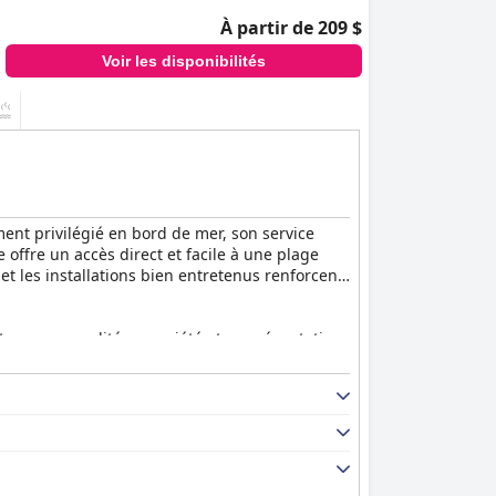
À partir de 209 $
Voir les disponibilités
ent privilégié en bord de mer, son service
offre un accès direct et facile à une plage
et les installations bien entretenus renforcent
pour sa qualité, sa variété et sa présentation.
 naturels, des plats régionaux et un café
remarques positives pour ses repas de qualité,
space et leur propreté. De nombreuses
 pour la détente. Le complexe excelle dans sa
 agréable.