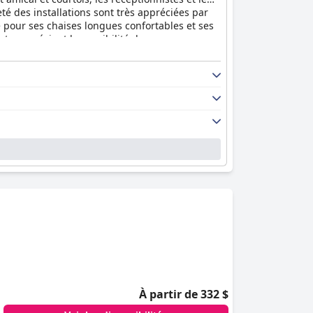
eté des installations sont très appréciées par
ée pour ses chaises longues confortables et ses
nts apprécient la possibilité de se garer sur
tre eux s'accordent à dire que l'hôtel propose
al est une excellente option pour les voyageurs
À partir de 332 $