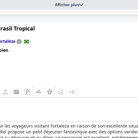
Afficher plus
t des éloges exceptionnels pour sa gentillesse, son attention et so
 service fourni par l'équipe dévouée, qui comprend des personnes 
rasil Tropical
e distinguent également, le spa offrant une gamme de soins de haut
'une vue imprenable sur la plage. Les espaces de piscine du comp
ortaleza
is et des piscines chauffées, tous bien entretenus et offrant de no
bien
 connectivité Wi-Fi, certains aspects de l'expérience de la plage 
t positif. Le
Carmel Cumbuco Resort
offre un mélange délicieux de 
e pour une retraite en bord de mer.
+6
our les voyageurs visitant Fortaleza en raison de son excellente situa
ôtel propose un petit déjeuner fantastique avec des options variées
ait au déjeuner et au dîner. Le personnel est excellent, extrêmement 