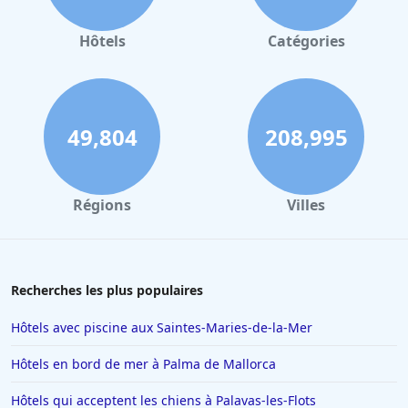
Hôtels à Valence
Hôtels à Gerardmer
Hôtels
Catégories
Hôtels en Sicile
Hôtels à Deauville
Hôtels à Bayonne
49,804
208,995
Hôtels aux Sables d Olonne
Hôtels au Touquet-Paris-Plage
Régions
Villes
Hôtels à Florence
Hôtels à Toulon
Hôtels au Lavandou
Recherches les plus populaires
Hôtels à Beaucaire
Hôtels avec piscine aux Saintes-Maries-de-la-Mer
Hôtels à Menton
Hôtels en bord de mer à Palma de Mallorca
Hôtels à Blois
Hôtels qui acceptent les chiens à Palavas-les-Flots
Hôtels à Valence