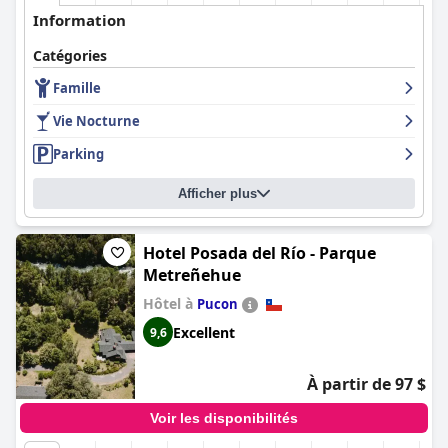
Information
Catégories
Famille
Vie Nocturne
Parking
Afficher plus
Hotel Posada del Río - Parque
Metreñehue
Hôtel à
Pucon
Excellent
9,6
À partir de 97 $
Voir les disponibilités