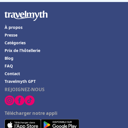
Hôtels à Échirolles
Hôtels à Pierrelatte
Hôtels à Mercuer
À propos
Presse
Hôtels à Tournefeuille
Catégories
Hôtels à Le Mont-Saint-Michel
Prix de l’hôtellerie
Hôtels à La Ferté-Bernard
Blog
FAQ
Hôtels à Beaune
Contact
Hôtels à Alba
Travelmyth GPT
Hôtels à Honolulu
REJOIGNEZ-NOUS
Hôtels à Allevard
Hôtels en Haute-Normandie
Télécharger notre appli
Hôtels à Zanzibar
Hôtels à Saint-André-de-Cubzac