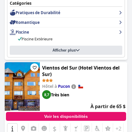
Catégories
Pratiques de Durabilité
Romantique
Piscine
Piscine Extérieure
Afficher plus
Vientos del Sur (Hotel Vientos del
Sur)
Hôtel à
Pucon
Très bien
8,7
À partir de 65 $
Voir les disponibilités
$
+2