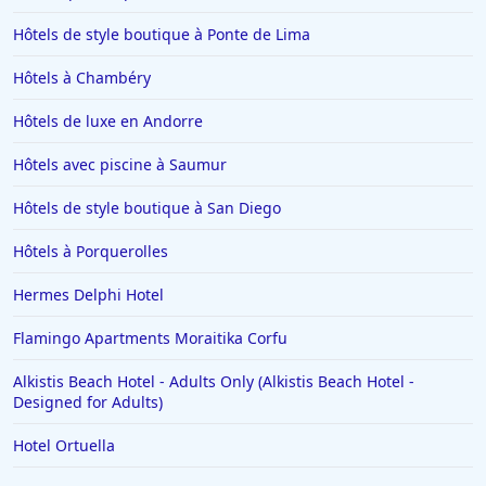
Hôtels de style boutique à Ponte de Lima
Hôtels à Risoul
Hôtels à Toulouse
Hôtels à Chambéry
Hôtels à Soorts-Hossegor
Hôtels de luxe en Andorre
Hôtels à Benidorm
Hôtels avec piscine à Saumur
Hôtels dans le Finistère
Hôtels de style boutique à San Diego
Hôtels à Saint-Gervais-les-Bains
Hôtels à Porquerolles
Hôtels à Portofino
Hôtels à Vaux-en-Beaujolais
Hermes Delphi Hotel
Hôtels à Cannes
Flamingo Apartments Moraitika Corfu
Hôtels à La Ciotat
Alkistis Beach Hotel - Adults Only (Alkistis Beach Hotel -
Designed for Adults)
Hôtels à Saumur
Hôtels en Tunisie
Hotel Ortuella
Hôtels à Bonnieux