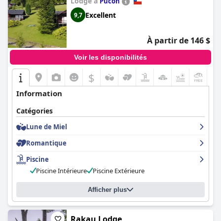
Lodge à
Pucon
Excellent
9,7
À partir de 146 $
Voir les disponibilités
$
Information
Catégories
Lune de Miel
Romantique
Piscine
Piscine Intérieure
Piscine Extérieure
Afficher plus
Rakau Lodge