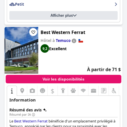
Petit
Afficher plus
Best Western Ferrat
Hôtel à
Temuco
Excellent
9,2
À partir de 71 $
Voir les disponibilités
$
Information
Résumé des avis
Résumé par IA
Le
Best Western Ferrat
bénéficie d'un emplacement privilégié à
Temuco, apprécié par les clients pour sa proximité avec les