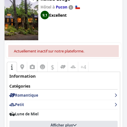
Hôtel à
Pucon
Excellent
9,1
Actuellement inactif sur notre plateforme.
$
+4
Information
Catégories
Romantique
Petit
Lune de Miel
Afficher plus