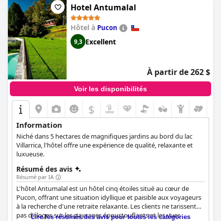
Hotel Antumalal
Hôtel à
Pucon
Excellent
9,3
À partir de 262 $
Voir les disponibilités
$
Information
Niché dans 5 hectares de magnifiques jardins au bord du lac
Villarrica, l'hôtel offre une expérience de qualité, relaxante et
luxueuse.
Résumé des avis
Résumé par IA
L'hôtel Antumalal est un hôtel cinq étoiles situé au cœur de
Pucon, offrant une situation idyllique et paisible aux voyageurs
à la recherche d'une retraite relaxante. Les clients ne tarissent
pas d'éloges sur les paysages époustouflants et les vues
Lire les résumés des avis pour toutes les catégories