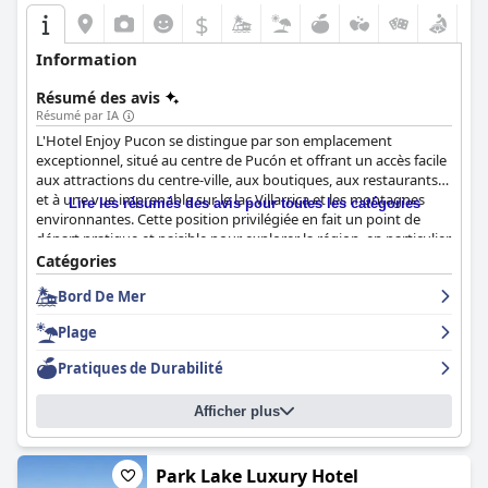
$
Information
Résumé des avis
Résumé par IA
L'Hotel Enjoy Pucon se distingue par son emplacement
exceptionnel, situé au centre de Pucón et offrant un accès facile
aux attractions du centre-ville, aux boutiques, aux restaurants
et à une vue imprenable sur le lac Villarrica et les montagnes
Lire les résumés des avis pour toutes les catégories
environnantes. Cette position privilégiée en fait un point de
départ pratique et paisible pour explorer la région, en particulier
pour ceux qui s'intéressent aux activités de plein air.
Catégories
Bord De Mer
Le petit-déjeuner de l'hôtel est souvent loué pour sa variété et
sa qualité, de nombreux clients appréciant les options
Plage
abondantes et délicieuses. Cependant, des plaintes notables
concernent le caractère répétitif et les problèmes d'organisation
Pratiques de Durabilité
occasionnels pendant les périodes de pointe.
Afficher plus
Les expériences de dîner sont mitigées, certains clients
appréciant la variété et le goût de la nourriture, tandis que
d'autres critiquent la qualité, le menu limité et les prix élevés.
Des incohérences de service ont également été signalées, ce qui
Park Lake Luxury Hotel