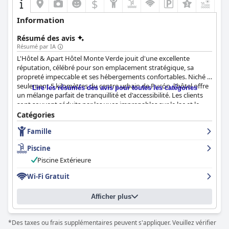
$
+1
Information
Résumé des avis
Résumé par IA
L'Hôtel & Apart Hôtel Monte Verde jouit d'une excellente
réputation, célébré pour son emplacement stratégique, sa
propreté impeccable et ses hébergements confortables. Niché à
seulement 5 kilomètres du centre urbain de Pucón, l'hôtel offre
Lire les résumés des avis pour toutes les catégories
un mélange parfait de tranquillité et d'accessibilité. Les clients
sont souvent séduits par les vues imprenables sur le lac et le
paysage luxuriant, ce qui en fait un refuge idéal pour les
Catégories
amoureux de la nature et ceux qui recherchent la détente. La
Famille
proximité de l'hôtel avec les sites touristiques populaires et les
plages complète son ambiance paisible, offrant une escapade
Piscine
pratique mais sereine.
Piscine Extérieure
Les hébergements reçoivent des éloges pour leurs chambres
Wi-Fi Gratuit
spacieuses, confortables et bien entretenues. Les clients
apprécient la décoration de bon goût, les immenses fenêtres
offrant une vue sereine sur le lac et les commodités essentielles,
Afficher plus
notamment les cuisines bien équipées dans certaines unités.
Cela le rend particulièrement pratique pour les familles et les
*Des taxes ou frais supplémentaires peuvent s'appliquer. Veuillez vérifier
longs séjours. Les lits sont particulièrement confortables, bien