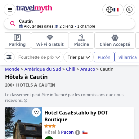
Cautin
Ajouter des dates
2 clients
1 chambre
Parking
Wi-Fi Gratuit
Piscine
Chien Accepté
Pucón
Villarrica
Fourchette de prix
Trier par
Monde
>
Amérique du Sud
>
Chili
>
Arauco
>
Cautin
Hôtels à Cautin
200+ HOTELS A CAUTIN
Le classement peut être influencé par les commissions que nous
recevons.
Hotel CasaEstablo by DOT
Boutique
Hôtel à
Pucon