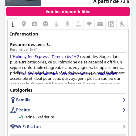
À partir de 72 $
Voir les disponibilités
$
Information
Résumé des avis
Résumé par IA
L'
Holiday Inn Express - Temuco by IHG
reçoit des éloges dans
plusieurs catégories, ce qui témoigne de sa capacité à offrir un
séjour confortable et agréable aux voyageurs. L'emplacement
privilégié de l'hôtel, juste à côté de la Route 5, le rend facilement
Lire les résumés des avis pour toutes les catégories
accessible et idéal pour ceux qui voyagent plus au sud ou qui
ont besoin de proximité avec l'aéroport. Bien qu'il soit un peu
éloigné du centre-ville, le cadre calme et paisible offre une
Catégories
retraite reposante loin du bruit de la ville. La position
Famille
stratégique de l'hôtel offre également une excellente
connectivité aux principales destinations de shopping comme le
Piscine
Easton Mall outlet, et le parking gratuit ajoute à la commodité.
Piscine Extérieure
Les clients font fréquemment l'éloge du petit-déjeuner pour sa
Wi-Fi Gratuit
variété, sa qualité et le service amical fourni par le personnel.
Bien que des améliorations telles qu'un choix plus large de fruits