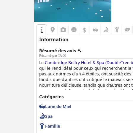
$
Information
Résumé des avis
Résumé par IA
Le
Cambridge Belfry Hotel & Spa (DoubleTree b
qui le rend idéal pour ceux qui recherchent la t
pas aux normes d'un 4 étoiles, ont suscité des i
tandis que d'autres ont critiqué le mauvais serv
nourriture délicieuse, tandis que d'autres ont 
spacieuses et disposaient de tout ce dont les c
installations du spa et de la piscine ont égale
Catégories
trouvées surpeuplées et nécessitant un meilleu
Lune de Miel
loué leur amabilité et leur service exceptionne
Hotel & Spa (DoubleTree by Hilton Cambridge B
Spa
Famille