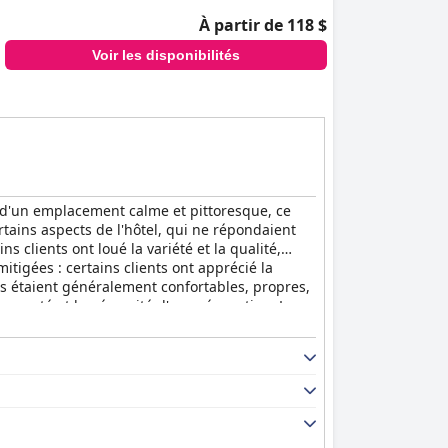
À partir de 118 $
Voir les disponibilités
t d'un emplacement calme et pittoresque, ce
ertains aspects de l'hôtel, qui ne répondaient
s clients ont loué la variété et la qualité,
itigées : certains clients ont apprécié la
res étaient généralement confortables, propres,
ropreté et la nécessité d'une rénovation. Les
 pause relaxante, tandis que d'autres les ont
u des critiques mitigées : certains clients ont
bles. Dans l'ensemble, le
Cambridge Belfry
érience des clients en corrigeant ces lacunes.