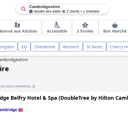
Cambridgeshire
Ajouter des dates
2 clients
1 chambre
éservé aux Adultes
Accessible
3 Étoiles
Bon Marché
tingdon
Ely
Chesterton
Wisbech
St Neots
Cherry H
ambridgeshire
ire
que nous recevons.
ge Belfry Hotel & Spa (DoubleTree by Hilton Camb
ambridge