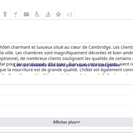
+2
hôtel charmant et luxueux situé au cœur de Cambridge. Les client
r la ville. Les chambres sont magnifiquement décorées et bien amén
eptionnel, de nombreux clients soulignant les qualités de certains 
déal pour les passionnés d'histoire. Bien que certains clients aient
Lire les résumés des avis pour toutes les catégories
 que la nourriture est de grande qualité. L'hôtel est également con
ils. Dans l'ensemble, l'
University Arms, Autograph Collection
est u
ambridge.
Afficher plus