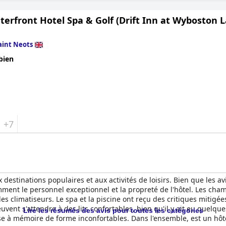
erfront Hotel Spa & Golf (Drift Inn at Wyboston 
aint Neots
bien
+7
x destinations populaires et aux activités de loisirs. Bien que les av
amment le personnel exceptionnel et la propreté de l'hôtel. Les ch
climatiseurs. Le spa et la piscine ont reçu des critiques mitigées
euvent s'attendre à des lits confortables, bien qu'il y ait eu que
Lire les résumés des avis pour toutes les catégories
 à mémoire de forme inconfortables. Dans l'ensemble, est un hôtel