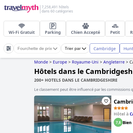
7,258,491 hôtels
dans 60 catégories
Wi-Fi Gratuit
Parking
Chien Accepté
Petit
R
Cambridge
Hun
Fourchette de prix
Trier par
Monde
>
Europe
>
Royaume-Uni
>
Angleterre
>
C
Hôtels dans le Cambridgesh
200+ HOTELS DANS LE CAMBRIDGESHIRE
Le classement peut être influencé par les commissions 
Cambrid
Hôtel à
C
Bien
7,8