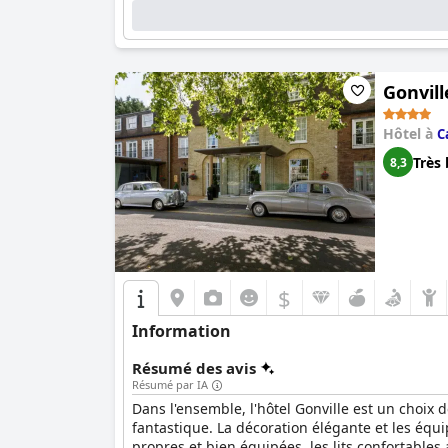
Gonvill
Hôtel à
C
Très 
8,3
$
Information
Résumé des avis
Résumé par IA
Dans l'ensemble, l'hôtel Gonville est un choi
fantastique. La décoration élégante et les éq
propres et bien équipées, les lits confortables 