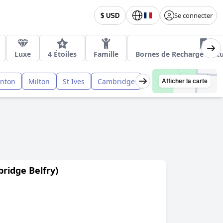
Se connecter
$ USD
Luxe
4 Étoiles
Famille
Bornes de Recharge Voitu
inton
Milton
St Ives
Cambridge
Afficher la carte
ridge Belfry)