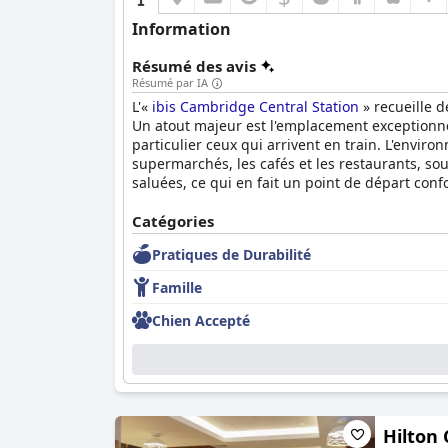
Information
Résumé des avis
Résumé par IA
L'«
ibis Cambridge Central Station
» recueille d
Un atout majeur est l'emplacement exceptionnel
particulier ceux qui arrivent en train. L'envir
supermarchés, les cafés et les restaurants, so
saluées, ce qui en fait un point de départ con
L'expérience du petit-déjeuner est saluée pour 
Catégories
alimentaires, notamment des plats végétaliens e
Pratiques de Durabilité
remarque parfois des aliments tièdes et des sél
favorable.
Famille
Les offres du dîner, en particulier les pizzas 
Chien Accepté
pizzas et son atmosphère détendue, bien que ce
facile à une pléthore de restaurants à proximi
Les chambres de l'
ibis Cambridge Central Stat
tels que des ports USB et du thé et du café. M
signalent des problèmes mineurs d'entretien et
Hilton