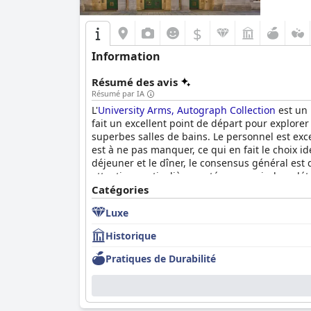
$
Information
Résumé des avis
Résumé par IA
L'
University Arms, Autograph Collection
est un 
fait un excellent point de départ pour explore
superbes salles de bains. Le personnel est exc
est à ne pas manquer, ce qui en fait le choix i
déjeuner et le dîner, le consensus général est
attention particulière portée aux moindres déta
recherche de luxe et de confort au cœur de C
Catégories
Luxe
Historique
Pratiques de Durabilité