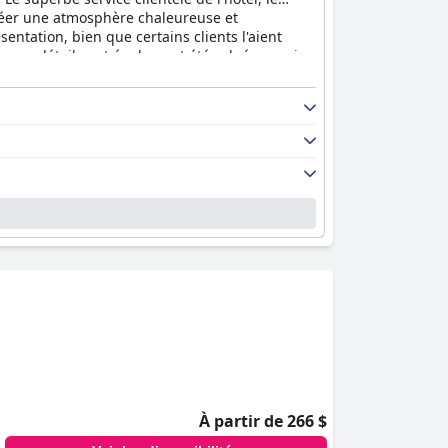
créer une atmosphère chaleureuse et
sentation, bien que certains clients l'aient
tée aux détails ont également été saluées, mais
onville reste un candidat de choix pour une
À partir de 266 $