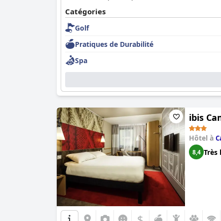
un personnel amical.
Catégories
Golf
Pratiques de Durabilité
Spa
ibis Ca
Hôtel à
C
Très 
8,4
$