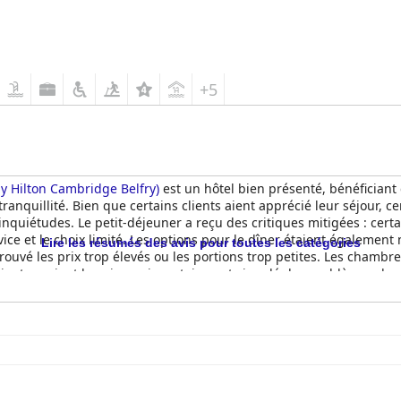
+5
y Hilton Cambridge Belfry)
est un hôtel bien présenté, bénéfician
ranquillité. Bien que certains clients aient apprécié leur séjour, c
nquiétudes. Le petit-déjeuner a reçu des critiques mitigées : certain
ice et le choix limité. Les options pour le dîner étaient également m
Lire les résumés des avis pour toutes les catégories
trouvé les prix trop élevés ou les portions trop petites. Les chamb
lients avaient besoin, mais certains ont signalé des problèmes de p
ment reçu des critiques mitigées : certains clients ont apprécié une
r entretien et une meilleure propreté. Le personnel a également reç
l, tandis que d'autres les ont trouvés inexpérimentés ou peu servia
elfry)
offre un bon rapport qualité-prix et pourrait améliorer l'exp