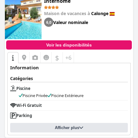
Interhome
Maison de vacances à
Calonge
Valeur nominale
6,0
Voir les disponibilités
$
+6
Information
Catégories
Piscine
Piscine Privée
Piscine Extérieure
Wi-Fi Gratuit
Parking
Afficher plus