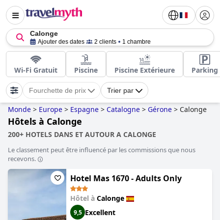
Calonge
Ajouter des dates
2 clients
1 chambre
Wi-Fi Gratuit
Piscine
Piscine Extérieure
Parking
Fourchette de prix
Trier par
Monde
>
Europe
>
Espagne
>
Catalogne
>
Gérone
>
Calonge
Hôtels à Calonge
200+ HOTELS DANS ET AUTOUR A CALONGE
Le classement peut être influencé par les commissions que nous
recevons.
Hotel Mas 1670 - Adults Only
Hôtel à
Calonge
Excellent
9,5