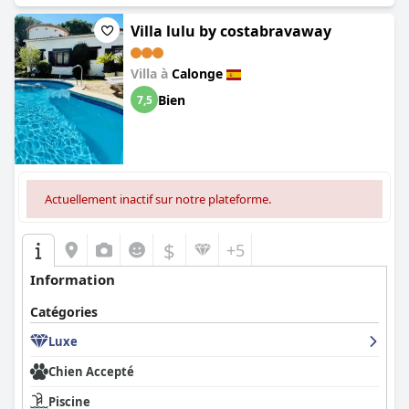
Villa lulu by costabravaway
Villa à
Calonge
Bien
7,5
Actuellement inactif sur notre plateforme.
$
+5
Information
Catégories
Luxe
Chien Accepté
Piscine