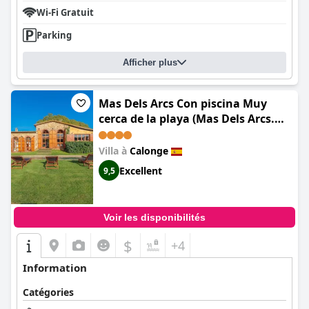
Wi-Fi Gratuit
Parking
Afficher plus
Mas Dels Arcs Con piscina Muy
cerca de la playa (Mas Dels Arcs.
Con piscina. Muy cerca de la
playa.)
Villa à
Calonge
Excellent
9,5
Voir les disponibilités
$
+4
Information
Catégories