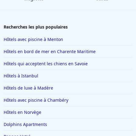
Hôtels à Avignon
Hôtels à Dubaï
Hôtels en Savoie
Recherches les plus populaires
Hôtels à Manhattan
Hôtels avec piscine à Menton
Hôtels à Marbella
Hôtels en bord de mer en Charente Maritime
Hôtels à Noisy-le-Sec
Hôtels qui acceptent les chiens en Savoie
Hôtels à Saint-Martin-de-Belleville
Hôtels à Istanbul
Hôtels à Chamonix-Mont-Blanc
Hôtels à Los Angeles
Hôtels de luxe à Madère
Hôtels à Genève
Hôtels avec piscine à Chambéry
Hôtels à Mykonos
Hôtels en Norvège
Hôtels à Yssingeaux
Dolphins Apartments
Hôtels à Drancy