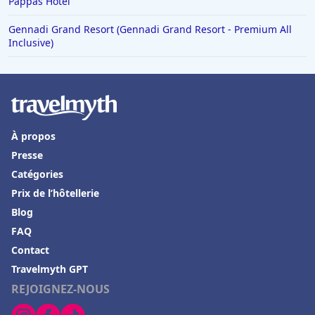
Pappas Hotel
Hôtels à Sydney
Hôtels à Pornic
Gennadi Grand Resort (Gennadi Grand Resort - Premium All
Inclusive)
Hôtels à Feurs
Hôtels à Pas de la Casa
Hôtels en Sardaigne
Hôtels dans le Haut-Rhin
À propos
Hôtels à Bari
Presse
Hôtels à Elbeuf
Catégories
Prix de l’hôtellerie
Hôtels à Bellagio
Blog
Hôtels en Croatie
FAQ
Hôtels au Pays basque
Contact
Hôtels à Romorantin Lanthenay
Travelmyth GPT
REJOIGNEZ-NOUS
Hôtels à Pontaillac