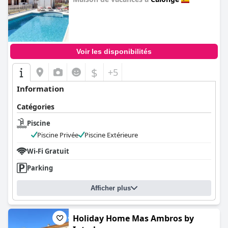
0.0
Voir les disponibilités
$
+5
Information
Catégories
Piscine
Piscine Privée
Piscine Extérieure
Wi-Fi Gratuit
Parking
Afficher plus
Holiday Home Mas Ambros by