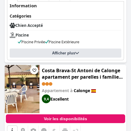
Information
Catégories
Chien Accepté
Piscine
Piscine Privée
Piscine Extérieure
Afficher plus
Costa Brava-St Antoni de Calonge
apartament per parelles i famílies
petites
Appartement à
Calonge
Excellent
9,4
Voir les disponibilités
$
+2