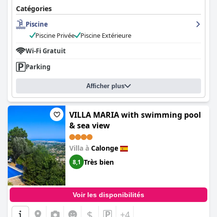
Catégories
Piscine
Piscine Privée
Piscine Extérieure
Wi-Fi Gratuit
Parking
Afficher plus
VILLA MARIA with swimming pool
& sea view
Villa à
Calonge
Très bien
8,1
Voir les disponibilités
$
+4