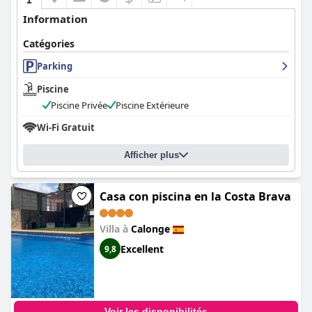
Information
Catégories
Parking
Piscine
Piscine Privée
Piscine Extérieure
Wi-Fi Gratuit
Afficher plus
Casa con piscina en la Costa Brava
Villa à
Calonge
Excellent
9,8
Voir les disponibilités