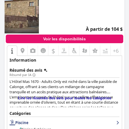
À partir de 104 $
Voir les disponibilités
$
+6
Information
Résumé des avis
Résumé par IA
L'Hôtel Mas 1670 - Adults Only est niché dans la ville paisible de
Calonge, offrant à ses clients un mélange de campagne
tranquille et un accès pratique aux attractions balnéaires.
L'emplacement serein de l'hôtel sur une colline offre une vue
Lire les résumés des avis pour toutes les catégories
imprenable ornée d'oliviers, tout en étant à une courte distance
en voiture des plages et des villes côtières animées telles que
Platja d'Aro, Begur et Palamos. Cette position privilégiée permet
Catégories
aux visiteurs de profiter à la fois de l'atmosphère calme du
Piscine
village et de la vie nocturne animée de la côte. Un parking facile
et la proximité des commodités locales et des sites culturels