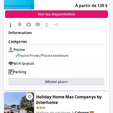
À partir de 139 $
Voir les disponibilités
$
+5
Information
Catégories
Piscine
Piscine Privée
Piscine Extérieure
Wi-Fi Gratuit
Parking
Afficher plus
Holiday Home Mas Companys by
Interhome
Maison de vacances à
Calonge