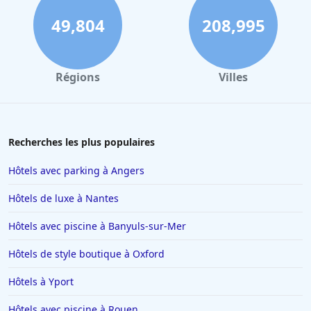
Hôtels à Dinard
49,804
208,995
Hôtels à Biarritz
Hôtels à Verbier
Régions
Villes
Hôtels à Avignon
Hôtels à Dubaï
Hôtels en Savoie
Recherches les plus populaires
Hôtels à Manhattan
Hôtels avec parking à Angers
Hôtels à Marbella
Hôtels de luxe à Nantes
Hôtels à Noisy-le-Sec
Hôtels avec piscine à Banyuls-sur-Mer
Hôtels à Saint-Martin-de-Belleville
Hôtels de style boutique à Oxford
Hôtels à Chamonix-Mont-Blanc
Hôtels à Los Angeles
Hôtels à Yport
Hôtels à Genève
Hôtels avec piscine à Rouen