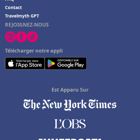
Hôtels au Pays basque
Contact
Hôtels à Romorantin Lanthenay
Travelmyth GPT
REJOIGNEZ-NOUS
Hôtels à Pontaillac
Hôtels à Sommieres
Hôtels à Versailles
Télécharger notre appli
Hôtels à Eaubonne
Hôtels à Sanary-sur-Mer
Hôtels à Saint-Jean-Pied-de-Port
Est Apparu Sur
Hôtels dans les Landes
Hôtels à Villeneuve-sur-Lot
Hôtels à Vérone
Hôtels à Porspoder
Hôtels dans les Côtes d'Armor