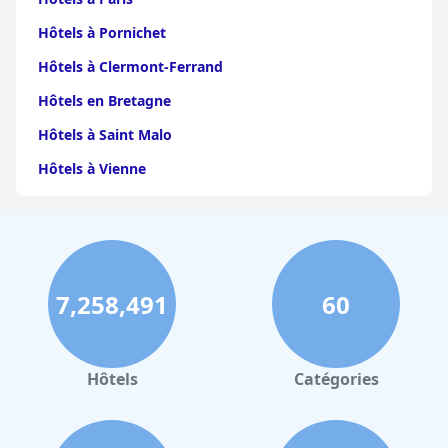
Hôtels à Pornichet
Hôtels à Clermont-Ferrand
Hôtels en Bretagne
Hôtels à Saint Malo
Hôtels à Vienne
Hôtels à Dijon
Hôtels à Perpignan
Hôtels au Grand-Bornand
7,258,491
60
Hôtels à Strasbourg
Hôtels à Valence
Hôtels à Gerardmer
Hôtels
Catégories
Hôtels à Pau
Hôtels à Palerme