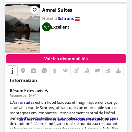
Amrai Suites
Hôtel à
Schruns
Excellent
9,2
Voir les disponibilités
$
Information
Résumé des avis
Résumé par IA
L'
Amrai Suites
est un hôtel luxueux et magnifiquement conçu,
situé au cœur de Schruns, offrant une vue imprenable sur les
montagnes environnantes. L'emplacement central de l'hôtel
permet d'accéder facilement aux téléphériques et aux sentiers
Lire les résumés des avis pour toutes les catégories
de randonnée à proximité, ainsi qu'à de nombreux restaurants
et boutiques. Les clients ne tarissent pas d'éloges sur le buffet