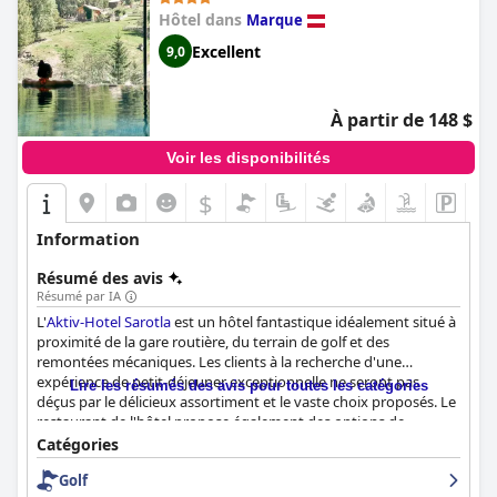
Hôtel dans
Marque
Excellent
9,0
À partir de 148 $
Voir les disponibilités
$
Information
Résumé des avis
Résumé par IA
L'
Aktiv-Hotel Sarotla
est un hôtel fantastique idéalement situé à
proximité de la gare routière, du terrain de golf et des
remontées mécaniques. Les clients à la recherche d'une
expérience de petit-déjeuner exceptionnelle ne seront pas
Lire les résumés des avis pour toutes les catégories
déçus par le délicieux assortiment et le vaste choix proposés. Le
restaurant de l'hôtel propose également des options de
restauration exceptionnelles pour les clients qui souhaitent se
Catégories
laisser tenter par une cuisine raffinée. Les chambres sont
Golf
spacieuses, décorées avec style et confortables, avec de jolis