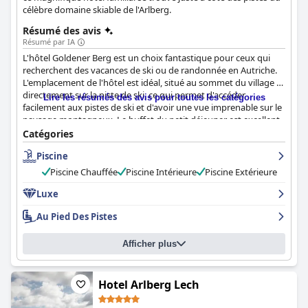
célèbre domaine skiable de l'Arlberg.
Résumé des avis
Résumé par IA
L'hôtel Goldener Berg est un choix fantastique pour ceux qui
recherchent des vacances de ski ou de randonnée en Autriche.
L'emplacement de l'hôtel est idéal, situé au sommet du village et
directement sur la piste de ski, ce qui permet d'accéder
Lire les résumés des avis pour toutes les catégories
facilement aux pistes de ski et d'avoir une vue imprenable sur le
paysage montagneux. Le buffet du petit déjeuner est excellent,
avec une sélection riche et variée d'aliments délicieux et sains,
Catégories
tandis que le dîner est fantastique, avec des plats régionaux et
Piscine
classiques autrichiens de grande qualité. Le personnel est
exceptionnellement amical et serviable, se surpassant pour
Piscine Chauffée
Piscine Intérieure
Piscine Extérieure
assurer le confort des clients. Le spa est un lieu à visiter
absolument, offrant une évasion paisible avec une variété
Luxe
d'équipements et de massages relaxants. L'hôtel est également
Au Pied Des Pistes
un excellent choix pour les skieurs, avec la piste de ski située
juste à côté de l'hôtel et les randonnées en raquettes et autres
activités relaxantes disponibles hors saison. Bien que certains
Afficher plus
clients aient noté que certaines chambres semblaient désuètes
et avaient besoin d'être rénovées, beaucoup d'entre eux ont
apprécié leur séjour et les équipements proposés. Dans
Hotel Arlberg Lech
l'ensemble, l'hôtel Goldener Berg est un excellent choix pour des
vacances à Oberlech.