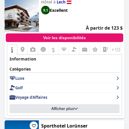
Hôtel à
Lech
Excellent
9,1
À partir de 123 $
Voir les disponibilités
$
+10
Information
Catégories
Luxe
Golf
Voyage d'Affaires
Afficher plus
Sporthotel Lorünser