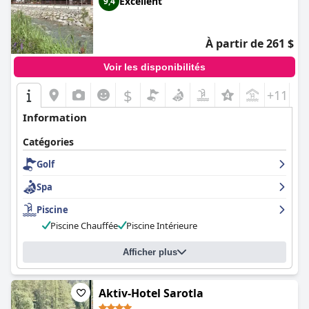
Excellent
9,4
À partir de 261 $
Voir les disponibilités
$
+11
Information
Catégories
Golf
Spa
Piscine
Piscine Chauffée
Piscine Intérieure
Afficher plus
Aktiv-Hotel Sarotla