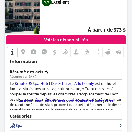
Excellent
9,5
À partir de 373 $
Voir les disponibilités
$
Information
Résumé des avis
Résumé par IA
Le
Kräuter & Spa-Hotel Das Schäfer - Adults only
est un hôtel
familial situé dans un village pittoresque, offrant des vues à
couper le souffle depuis les chambres. L'emplacement de l'hôtel
est idéal pour les amoureux de la nature, offrant des possibilités
Lire les résumés des avis pour toutes les catégories
de randonnée et de ski à proximité. Le petit-déjeuner et le dîner
sont décrits comme de la haute cuisine, avec un grand soin
apporté à la sélection des ingrédients. La cuisine gastronomique
Catégories
de l'hôtel est louée pour sa variété et sa finesse, de nombreux
Spa
clients la considérant comme le point culminant de leur séjour.
Les chambres sont spacieuses, modernes et bien entretenues,