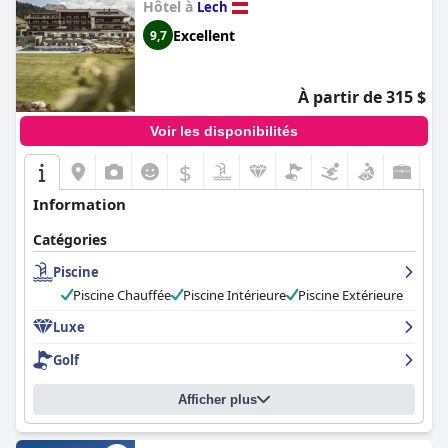
Hôtel à
Lech
Excellent
9,7
À partir de 315 $
Voir les disponibilités
$
Information
Catégories
Piscine
Piscine Chauffée
Piscine Intérieure
Piscine Extérieure
Luxe
Golf
Afficher plus