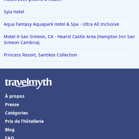
Hôtels à Mykonos
Syia Hotel
Hôtels à Yssingeaux
Aqua Fantasy Aquapark Hotel & Spa - Ultra All Inclusive
Hôtels à Drancy
Motel 6-San Simeon, CA - Hearst Castle Area (Hampton Inn San
Hôtels à Sydney
Simeon Cambria)
Hôtels à Pornic
Princess Resort, Santikos Collection
Hôtels à Feurs
Hôtels à Pas de la Casa
Hôtels en Sardaigne
Hôtels dans le Haut-Rhin
À propos
Hôtels à Bari
Presse
Hôtels à Elbeuf
Catégories
Prix de l’hôtellerie
Hôtels à Bellagio
Blog
Hôtels en Croatie
FAQ