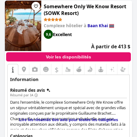
Somewhere Only We Know Resort
(SOWK Resort)
Complexe hôtelier à
Baan Khai
Excellent
9,6
À partir de 413 $
Voir les disponibilités
$
Information
Résumé des avis
Résumé par IA
Dans l'ensemble, le complexe Somewhere Only We Know offre
un séjour véritablement unique et spécial avec de grandes villas
originales conçues par le propriétaire Guillaume Brachet.
Chaque villa a sa propre conception individuelle avec une
Lire les résumés des avis pour toutes les catégories
incroyable attention aux détails, y compris des matelas faits à la
main et des touches réfléchies comme des filets d'observation
et des passages secrets. Le design des villas est sublime et le
Catégories