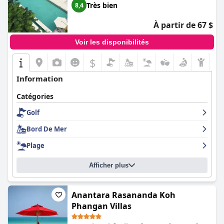
Très bien
8,4
À partir de 67 $
Voir les disponibilités
$
Information
Catégories
Golf
Bord De Mer
Plage
Afficher plus
Anantara Rasananda Koh
Phangan Villas