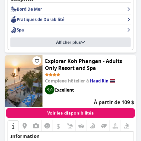
cadre naturel est magique, ce qui en fait l'endroit idéal pour une
Bord De Mer
escapade unique.
Pratiques de Durabilité
Spa
Afficher plus
Explorar Koh Phangan - Adults
Only Resort and Spa
Complexe hôtelier à
Haad Rin
Excellent
9,0
À partir de 109 $
Voir les disponibilités
$
Information