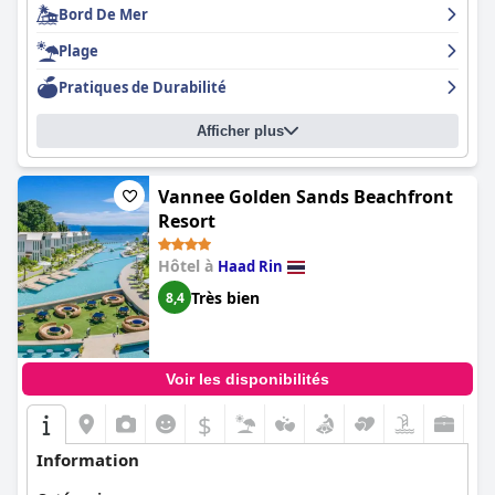
Bord De Mer
Plage
Pratiques de Durabilité
Afficher plus
Vannee Golden Sands Beachfront
Resort
Hôtel à
Haad Rin
Très bien
8,4
Voir les disponibilités
$
Information