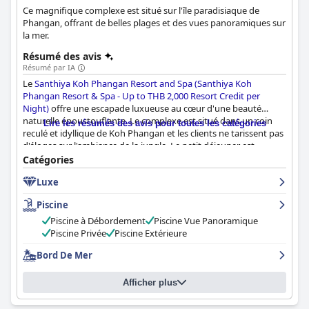
Ce magnifique complexe est situé sur l'île paradisiaque de
Phangan, offrant de belles plages et des vues panoramiques sur
la mer.
Résumé des avis
Résumé par IA
Le
Santhiya Koh Phangan Resort and Spa (Santhiya Koh
Phangan Resort & Spa - Up to THB 2,000 Resort Credit per
Night)
offre une escapade luxueuse au cœur d'une beauté
naturelle époustouflante. Le complexe est situé dans un coin
Lire les résumés des avis pour toutes les catégories
reculé et idyllique de Koh Phangan et les clients ne tarissent pas
d'éloges sur l'ambiance de la jungle. Le petit déjeuner est
délicieux et le spa est de premier ordre. La piscine et les options
Catégories
de piscine privée sont magnifiques et le personnel est
Luxe
exceptionnel avec un service amical, poli et serviable. L'hôtel est
adapté aux familles et propose de nombreuses activités et
Piscine
commodités. Certains clients ont noté que l'hôtel et les
chambres ont besoin d'être rénovés et que la plage peut
Piscine à Débordement
Piscine Vue Panoramique
accumuler des déchets, mais dans l'ensemble, le
Santhiya Koh
Piscine Privée
Piscine Extérieure
Phangan Resort and Spa (Santhiya Koh Phangan Resort & Spa -
Bord De Mer
Up to THB 2,000 Resort Credit per Night)
est une retraite
magique et luxueuse, parfaite pour des vacances paisibles.
Afficher plus