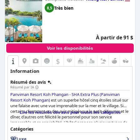
Très bien
8,5
À partir de 91 $
Voir les disponibilités
$
Information
Résumé des avis
Résumé par IA
Panviman Resort Koh Phangan - SHA Extra Plus (Panviman
Resort Koh Phangan)
est un superbe hôtel cinq étoiles situé sur
une falaise avec une vue imprenable sur la mer et le village. Si
certains clients ont eu des avis mitigés sur le petit-déjeuner et le
Lire les résumés des avis pour toutes les catégories
dîner, d'autres ont félicité le personnel pour son service
impeccable et sa serviabilité. L'hôtel propose plusieurs types de
chambres, dont certaines avec piscine privée ou jacuzzi, mais
Catégories
certaines d'entre elles ont été jugées vétustes et peu propres. La
Luxe
piscine et la plage de l'hôtel ont été très appréciées, avec de