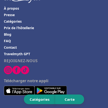
Hôtels à Palavas-les-Flots
À propos
Hôtels au Canada
Presse
Hôtels à Condrieu
Catégories
Hôtels à Château-Chinon
Prix de l’hôtellerie
Hôtels à Grignan
Blog
FAQ
Hôtels à Salon-de-Provence
Contact
Hôtels à Locronan
Travelmyth GPT
Hôtels à La Plagne
REJOIGNEZ-NOUS
Hôtels à Lege-Cap-Ferret
Hôtels à Chaumont-sur-Loire
Télécharger notre appli
Hôtels à Baccarat
Catégories
Carte