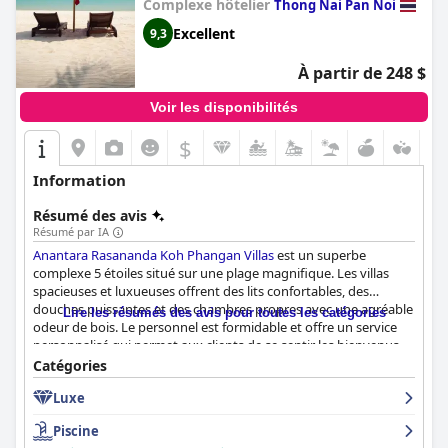
Complexe hôtelier
Thong Nai Pan Noi
Excellent
9,3
À partir de 248 $
Voir les disponibilités
$
Information
Résumé des avis
Résumé par IA
Anantara Rasananda Koh Phangan Villas
est un superbe
complexe 5 étoiles situé sur une plage magnifique. Les villas
spacieuses et luxueuses offrent des lits confortables, des
douches puissantes et des chambres propres avec une agréable
Lire les résumés des avis pour toutes les catégories
odeur de bois. Le personnel est formidable et offre un service
personnalisé qui permet aux clients de se sentir les bienvenus.
La plage est calme, propre et sûre, ce qui en fait un lieu idéal
Catégories
pour les familles avec des bébés. L'emplacement est parfait pour
Luxe
ceux qui cherchent à se détendre et à se relaxer, tout en ayant la
possibilité d'explorer le village local. Bien que la piscine reçoive
Piscine
des critiques mitigées, l'espace extérieur est charmant et