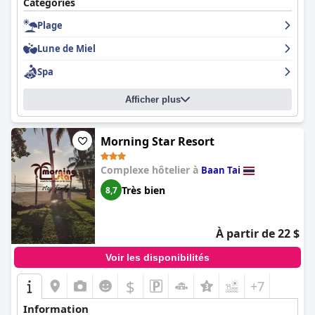
Catégories
Plage
Lune de Miel
Spa
Afficher plus
Morning Star Resort
Complexe hôtelier à
Baan Tai
Très bien
8,7
À partir de 22 $
Voir les disponibilités
$
+7
Information