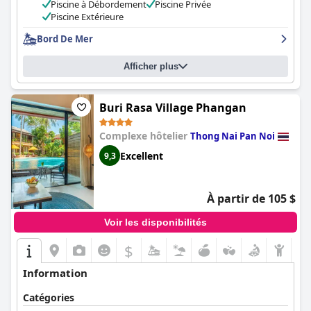
accueillant pour la plupart des visiteurs. Dans l'ensemble,
Piscine à Débordement
Piscine Privée
l'
Anantara Rasananda Koh Phangan Villas
est un complexe
Piscine Extérieure
exceptionnel qui dépasse les attentes et offre des vacances de
Bord De Mer
rêve sur une île de rêve.
Afficher plus
Buri Rasa Village Phangan
Complexe hôtelier
Thong Nai Pan Noi
Excellent
9,3
À partir de 105 $
Voir les disponibilités
$
Information
Catégories