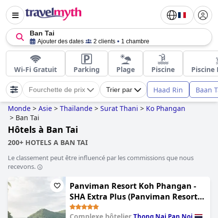
Ban Tai
Ajouter des dates
2 clients
1 chambre
Wi-Fi Gratuit
Parking
Plage
Piscine
Piscine 
Haad Rin
Baan T
Fourchette de prix
Trier par
Monde
>
Asie
>
Thaïlande
>
Surat Thani
>
Ko Phangan
>
Ban Tai
Hôtels à Ban Tai
200+ HOTELS A BAN TAI
Le classement peut être influencé par les commissions que nous
recevons.
Panviman Resort Koh Phangan -
SHA Extra Plus (Panviman Resort
Koh Phangan)
Complexe hôtelier
Thong Nai Pan Noi