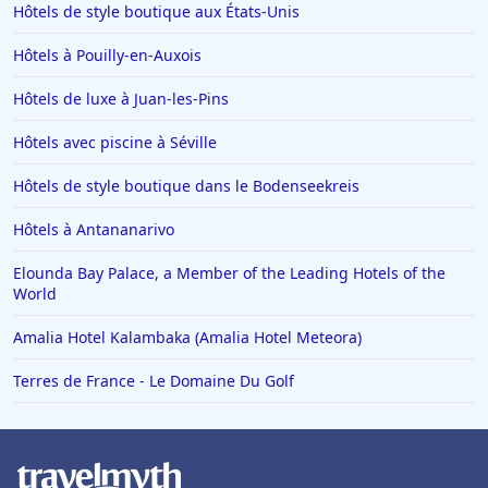
Hôtels de style boutique aux États-Unis
Hôtels au Québec
Hôtels à Carcassonne
Hôtels à Pouilly-en-Auxois
Hôtels aux Saintes-Maries-de-la-Mer
Hôtels de luxe à Juan-les-Pins
Hôtels en Suisse
Hôtels avec piscine à Séville
Hôtels à Chartres
Hôtels de style boutique dans le Bodenseekreis
Hôtels à Bouc-Bel-Air
Hôtels à Antananarivo
Hôtels à Mortagne-au-Perche
Hôtels en Alsace
Elounda Bay Palace, a Member of the Leading Hotels of the
World
Hôtels à Lacaune
Amalia Hotel Kalambaka (Amalia Hotel Meteora)
Hôtels à Louviers
Terres de France - Le Domaine Du Golf
Hôtels à Caudry
Hôtels à Bergame
Hôtels à LʼIsle-sur-la-Sorgue