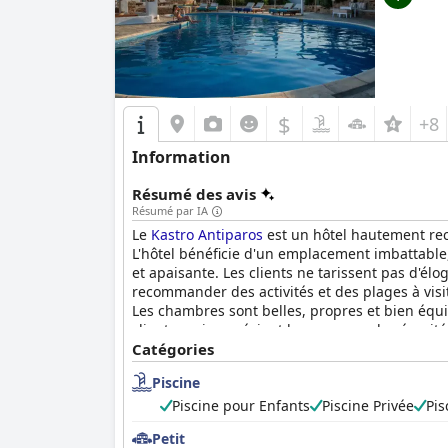
$
+8
Information
Résumé des avis
Résumé par IA
Le
Kastro Antiparos
est un hôtel hautement rec
L'hôtel bénéficie d'un emplacement imbattable,
et apaisante. Les clients ne tarissent pas d'élo
recommander des activités et des plages à visit
Les chambres sont belles, propres et bien équip
clients, qui apprécient les mesures de sécurit
décrivant comme très agréable, super relaxant 
Catégories
magnifique, d'une hospitalité imbattable et d'u
Piscine
magnifique.
Piscine pour Enfants
Piscine Privée
Pis
Petit