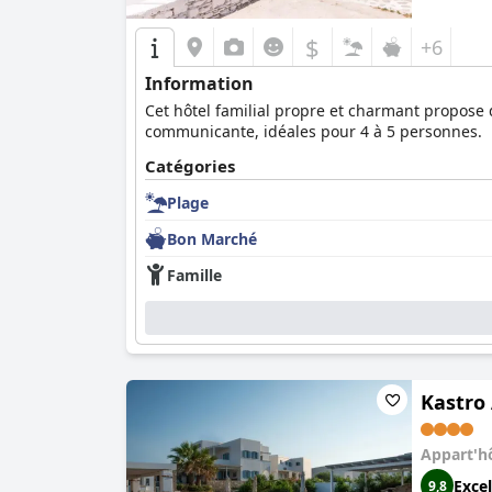
$
+6
Information
Cet hôtel familial propre et charmant propose
communicante, idéales pour 4 à 5 personnes.
Catégories
Plage
Bon Marché
Famille
Kastro
Appart'h
Excel
9,8