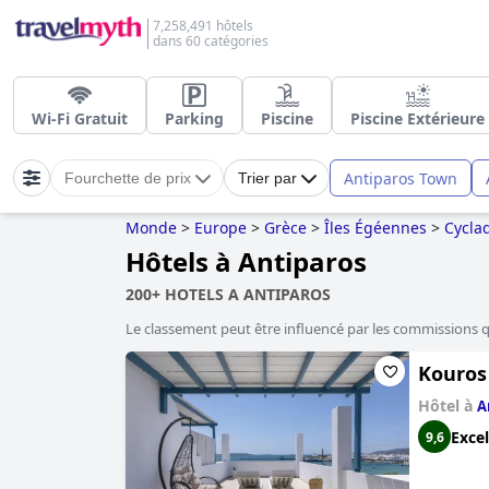
7,258,491 hôtels
dans 60 catégories
Wi-Fi Gratuit
Parking
Piscine
Piscine Extérieure
Antiparos Town
Fourchette de prix
Trier par
Monde
>
Europe
>
Grèce
>
Îles Égéennes
>
Cycla
Hôtels à Antiparos
200+ HOTELS A ANTIPAROS
Le classement peut être influencé par les commissions 
Kouros 
Hôtel à
A
Excel
9,6