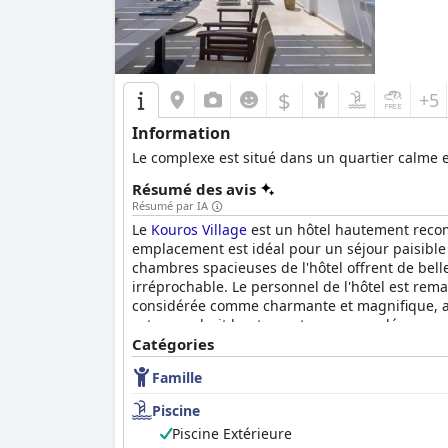
$
+5
Information
Le complexe est situé dans un quartier calme e
Résumé des avis
Résumé par IA
Le
Kouros Village
est un hôtel hautement recomm
emplacement est idéal pour un séjour paisible e
chambres spacieuses de l'hôtel offrent de bell
irréprochable. Le personnel de l'hôtel est re
considérée comme charmante et magnifique, ave
est un endroit hautement recommandé pour un s
Catégories
Famille
Piscine
Piscine Extérieure