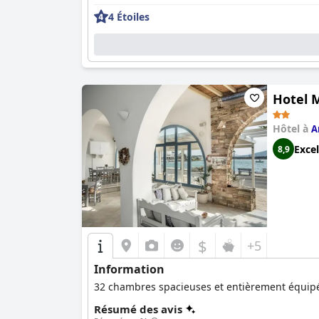
4 Étoiles
Hotel 
Hôtel à
A
Excel
8,9
$
+5
Information
32 chambres spacieuses et entièrement équipées
Résumé des avis