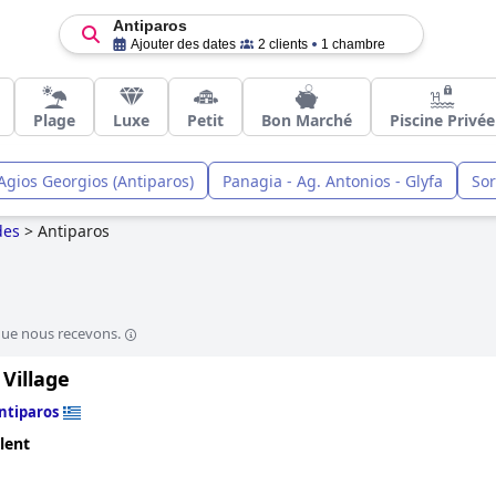
Antiparos
Ajouter des dates
2 clients
1 chambre
Plage
Luxe
Petit
Bon Marché
Piscine Privée
Agios Georgios (Antiparos)
Panagia - Ag. Antonios - Glyfa
So
des
>
Antiparos
que nous recevons.
Village
ntiparos
lent