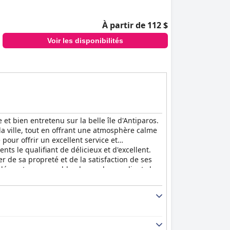
À partir de 112 $
Voir les disponibilités
bien entretenu sur la belle île d'Antiparos.
a ville, tout en offrant une atmosphère calme
 pour offrir un excellent service et
ts le qualifiant de délicieux et d'excellent.
r de sa propreté et de la satisfaction de ses
n élément remarquable, de nombreux clients le
n emplacement fantastique, d'un hébergement
r confortable et agréable sur cette île