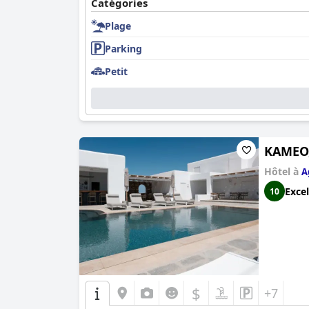
Catégories
Plage
Parking
Petit
KAMEO,
Hôtel à
A
Excel
10
$
+7