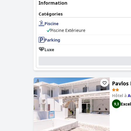
Information
Catégories
Piscine
Piscine Extérieure
Parking
Luxe
Pavlos 
Hôtel à
A
Excel
9,3