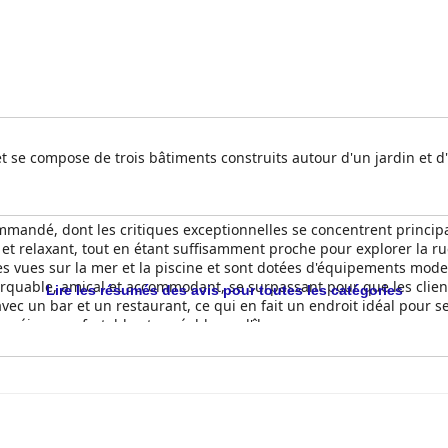
t se compose de trois bâtiments construits autour d'un jardin et d
andé, dont les critiques exceptionnelles se concentrent principal
t relaxant, tout en étant suffisamment proche pour explorer la rue 
es vues sur la mer et la piscine et sont dotées d'équipements moder
marquable, amical et accommodant, se surpassant pour que les clien
Lire les résumés des avis pour toutes les catégories
c un bar et un restaurant, ce qui en fait un endroit idéal pour 
éjour confortable et agréable sur l'île.