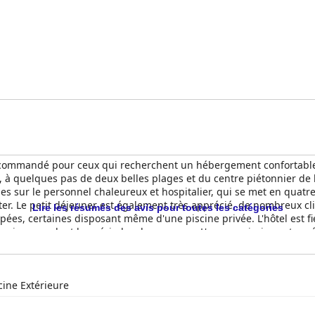
ommandé pour ceux qui recherchent un hébergement confortable et 
 à quelques pas de deux belles plages et du centre piétonnier de l
ges sur le personnel chaleureux et hospitalier, qui se met en quatre
er. Le petit déjeuner est également très apprécié, de nombreux clien
Lire les résumés des avis pour toutes les catégories
ées, certaines disposant même d'une piscine privée. L'hôtel est fie
é prises pendant les périodes de vacances. L'espace piscine est u
et confortable. Dans l'ensemble, le
Kastro Antiparos
bénéficie d'u
ne atmosphère relaxante, ce qui en fait le choix idéal pour un séjou
cine Extérieure