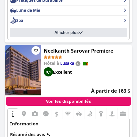
Pratiques de Durabilité
Lune de Miel
Spa
Afficher plus
Neelkanth Sarovar Premiere
Hôtel à
Lusaka
Excellent
9,1
À partir de 163 $
Voir les disponibilités
$
Information
Résumé des avis