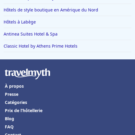
Hôtels à Monte Carlo
Hôtels de style boutique en Amérique du Nord
Hôtels à San Sebastian
Hôtels à Labège
Hôtels à Dieulefit
Antinea Suites Hotel & Spa
Hôtels à Châtillon-sur-Seine
Classic Hotel by Athens Prime Hotels
Hôtels à Brest
Hôtels dans Loctudy
Hôtels à Auron
Hôtels à Thiers
À propos
Hôtels à Positano
Presse
Hôtels à Roscoff
Catégories
Hôtels aux Baux-de-Provence
Prix de l’hôtellerie
Blog
Hôtels dans le Gers
FAQ
Hôtels à Ramara
Contact