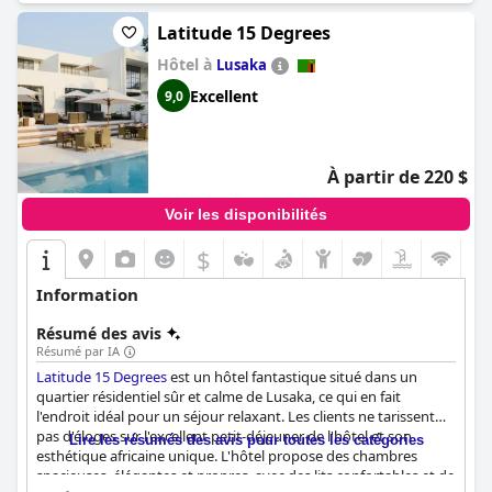
Latitude 15 Degrees
Hôtel à
Lusaka
Excellent
9,0
À partir de 220 $
Voir les disponibilités
$
Information
Résumé des avis
Résumé par IA
Latitude 15 Degrees
est un hôtel fantastique situé dans un
quartier résidentiel sûr et calme de Lusaka, ce qui en fait
l'endroit idéal pour un séjour relaxant. Les clients ne tarissent
pas d'éloges sur l'excellent petit-déjeuner de l'hôtel et son
Lire les résumés des avis pour toutes les catégories
esthétique africaine unique. L'hôtel propose des chambres
spacieuses, élégantes et propres, avec des lits confortables et de