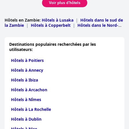
expressions positives telles que « exceptionnel », « superbe » et
Voir plus d'hôtels
« excellent ».
Hôtels en Zambie
:
Hôtels à Lusaka
|
Hôtels dans le sud de
la Zambie
|
Hôtels à Copperbelt
|
Hôtels dans le Nord-
Ouest
|
Hôtels dans l'est de la Zambie
|
Hôtels en Zambie
centrale
|
Hôtels dans le nord de la Zambie
|
Hôtels à
Western
|
Hôtels à Luapula
Destinations populaires recherchées par les
utilisateurs:
Hôtels à Poitiers
Hôtels à Annecy
Hôtels à Ibiza
Hôtels à Arcachon
Hôtels à Nîmes
Hôtels à La Rochelle
Hôtels à Dublin
Hôtels à Nice