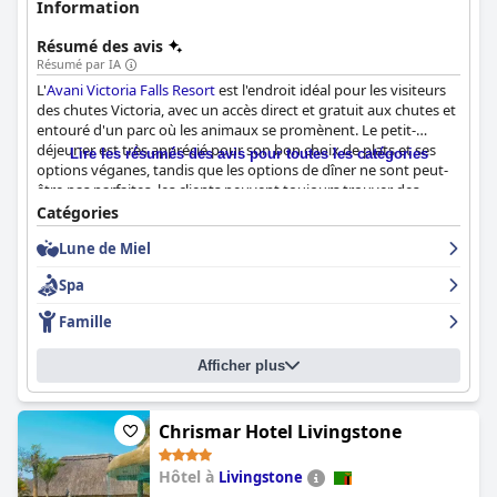
Information
Résumé des avis
Résumé par IA
L'
Avani Victoria Falls Resort
est l'endroit idéal pour les visiteurs
des chutes Victoria, avec un accès direct et gratuit aux chutes et
entouré d'un parc où les animaux se promènent. Le petit-
déjeuner est très apprécié pour son bon choix de plats et ses
Lire les résumés des avis pour toutes les catégories
options véganes, tandis que les options de dîner ne sont peut-
être pas parfaites, les clients peuvent toujours trouver des
options agréables au menu. Les chambres d'hôtel sont
Catégories
magnifiquement meublées et super propres, avec un personnel
Lune de Miel
amical et accommodant qui se surpasse pour s'assurer que les
clients passent un séjour agréable. La superbe piscine est
Spa
parfaite pour les familles avec de nombreuses zones ombragées
pour se détendre et profiter de l'excellente nourriture du bar.
Famille
Dans l'ensemble, l'
Avani Victoria Falls Resort
est un excellent
choix pour ceux qui recherchent une escapade tranquille avec
Afficher plus
des équipements exceptionnels et un emplacement imbattable.
Chrismar Hotel Livingstone
Hôtel à
Livingstone