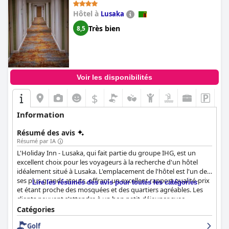
Hôtel à
Lusaka
Très bien
8,5
Voir les disponibilités
$
Information
Résumé des avis
Résumé par IA
L'Holiday Inn - Lusaka, qui fait partie du groupe IHG, est un
excellent choix pour les voyageurs à la recherche d'un hôtel
idéalement situé à Lusaka. L'emplacement de l'hôtel est l'un de
ses plus grands atouts, offrant un excellent rapport qualité-prix
Lire les résumés des avis pour toutes les catégories
et étant proche des mosquées et des quartiers agréables. Les
clients peuvent s'attendre à un bon petit-déjeuner avec
beaucoup de choix, bien qu'il ne soit peut-être pas inclus dans le
Catégories
tarif journalier. Les chambres sont très appréciées pour leur
Golf
propreté, leurs équipements modernes et leurs lits confortables,