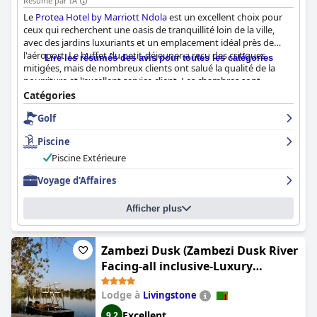
Résumé par IA
Le
Protea Hotel by Marriott Ndola
est un excellent choix pour
ceux qui recherchent une oasis de tranquillité loin de la ville,
avec des jardins luxuriants et un emplacement idéal près de
l'aéroport. Le buffet du petit-déjeuner a reçu des critiques
Lire les résumés des avis pour toutes les catégories
mitigées, mais de nombreux clients ont salué la qualité de la
nourriture et l'excellent service client. Les chambres sont
propres et confortables, bien que certains critiques aient noté
Catégories
des problèmes d'entretien mineurs. Le niveau de propreté
Golf
exceptionnel de l'hôtel est un point fort et le personnel est
décrit comme le plus amical, le plus courtois et le plus
Piscine
professionnel qui soit, avec un service client exceptionnel qui
dépasse toutes les attentes. Dans l'ensemble, le
Protea Hotel by
Piscine Extérieure
Marriott Ndola
est fortement recommandé pour son
Voyage d'Affaires
emplacement, sa propreté et son personnel exceptionnel.
Afficher plus
Zambezi Dusk (Zambezi Dusk River
Facing-all inclusive-Luxury
Accommodation)
Lodge à
Livingstone
Excellent
9,2