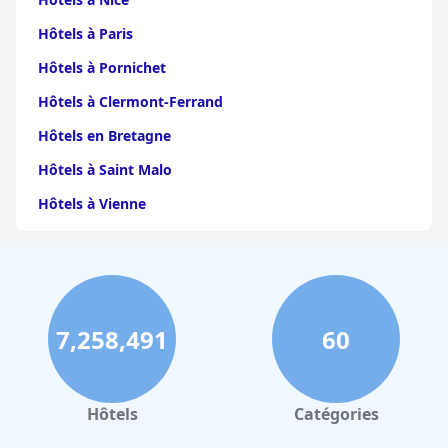
Hôtels à Paris
Hôtels à Pornichet
Hôtels à Clermont-Ferrand
Hôtels en Bretagne
Hôtels à Saint Malo
Hôtels à Vienne
Hôtels à Dijon
Hôtels à Perpignan
Hôtels au Grand-Bornand
7,258,491
60
Hôtels à Strasbourg
Hôtels à Valence
Hôtels à Gerardmer
Hôtels
Catégories
Hôtels au Mans