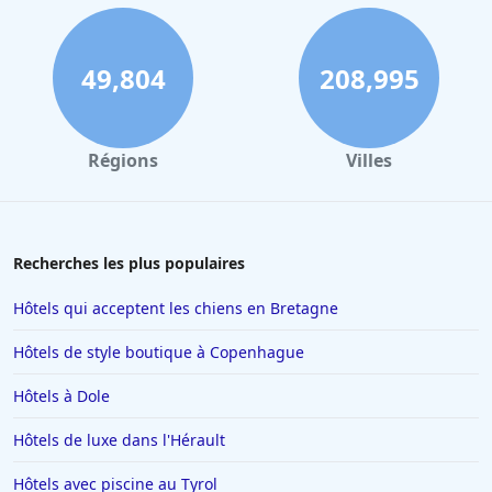
Hôtels à Nantes
Hôtels à Tours
49,804
208,995
Hôtels à Concarneau
Hôtels à Saintes
Régions
Villes
Hôtels à Santorin
Hôtels à Montélimar
Hôtels à Aix-les-Bains
Recherches les plus populaires
Hôtels à Istanbul
Hôtels qui acceptent les chiens en Bretagne
Hôtels en Espagne
Hôtels de style boutique à Copenhague
Hôtels à Ténériffe
Hôtels à Dole
Hôtels à Plailly
Hôtels de luxe dans l'Hérault
Hôtels à La Toussuire
Hôtels en Lorraine
Hôtels avec piscine au Tyrol