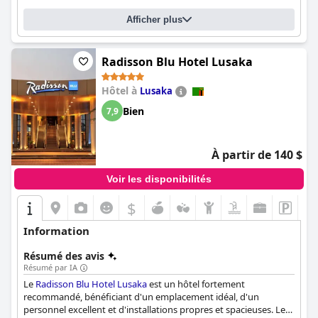
central et pratique et des installations qui répondent aux
Afficher plus
besoins des visiteurs d'affaires et de loisirs. Bien qu'il y ait
quelques problèmes mineurs avec le wifi et la salle de sport,
dans l'ensemble, les clients ont vécu d'excellentes expériences
au Southern Sun Ridgeway et ont trouvé que c'était une option
Radisson Blu Hotel Lusaka
quatre étoiles fiable et confortable pour les voyageurs d'affaires.
Hôtel à
Lusaka
Bien
7,9
À partir de 140 $
Voir les disponibilités
$
Information
Résumé des avis
Résumé par IA
Le
Radisson Blu Hotel Lusaka
est un hôtel fortement
recommandé, bénéficiant d'un emplacement idéal, d'un
personnel excellent et d'installations propres et spacieuses. Les