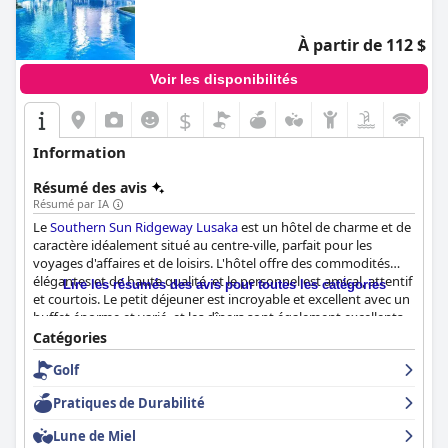
À partir de 112 $
Voir les disponibilités
$
Information
Résumé des avis
Résumé par IA
Le
Southern Sun Ridgeway Lusaka
est un hôtel de charme et de
caractère idéalement situé au centre-ville, parfait pour les
voyages d'affaires et de loisirs. L'hôtel offre des commodités
élégantes et de haute qualité, et le personnel est amical, attentif
Lire les résumés des avis pour toutes les catégories
et courtois. Le petit déjeuner est incroyable et excellent avec un
buffet énorme et varié, et les dîners sont également excellents
avec une nourriture incroyable et de superbes options. Les
Catégories
chambres sont rénovées, confortables et propres, avec des lits
Golf
incroyablement confortables et une insonorisation efficace.
L'hôtel est exceptionnellement propre et bien rangé, avec un
Pratiques de Durabilité
personnel d'entretien ménager et de jardinage qui veille à ce
que l'endroit soit toujours impeccable. L'hôtel est une excellente
Lune de Miel
option pour les voyageurs d'affaires avec un emplacement