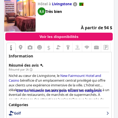
Hôtel à
Livingstone
Très bien
8,0
À partir de 94 $
Voir les disponibilités
$
Information
Résumé des avis
Résumé par IA
Niché au cœur de Livingstone, le
New Fairmount Hotel and
Casino
bénéficie d'un emplacement central privilégié qui offre
aux clients une expérience immersive de la ville. L'hôtel est
idéalement situé sur la rue principale, offrant un accès facile à un
Lire les résumés des avis pour toutes les catégories
éventail de restaurants, de marchés et de supermarchés. À
courte distance des attractions locales telles que le musée de
Livingstone et le marché artisanal, et avec les chutes Victoria à
Catégories
seulement quelques minutes en taxi, il constitue un excellent
Golf
point de départ pour les touristes. L'hôtel améliore encore la