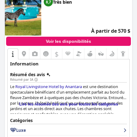
Très bien
8,7
À partir de 570 $
Voir les disponibilités
$
Information
Résumé des avis
Résumé par IA
Le
Royal Livingstone Hotel by Anantara
est une destination
spectaculaire bénéficiant d'un emplacement parfait au bord du
fleuve Zambèze et à quelques pas des chutes Victoria. Entouré
par la nature, l'hôtel bénéficie d'un cadre magnifique avec des
Lire les résumés des avis pour toutes les catégories
jardins et un accès direct aux chutes. Les chambres sont
spacieuses et confortables, avec une décoration agréable,
offrant une expérience traditionnelle avec une touche
Catégories
d'élégance. Le restaurant propose des plats d'une qualité
Luxe
exceptionnelle, avec un menu qui change tous les deux soirs, et
les clients peuvent profiter d'un dîner privé sous l'arbre à singes,