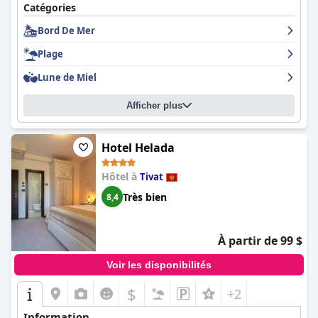
aspects tels que la qualité du café et les équipements des
Catégories
chambres pour répondre pleinement aux attentes d'un quatre
étoiles.
Bord De Mer
Dans l'ensemble, l'hôtel Pine est bien noté pour son
Plage
emplacement privilégié, son excellente restauration, ses
chambres confortables et son personnel exceptionnel, ce qui en
Lune de Miel
fait un choix privilégié pour les voyageurs.
Afficher plus
Hotel Helada
Hôtel à
Tivat
Très bien
8,4
À partir de 99 $
Voir les disponibilités
$
+2
Information