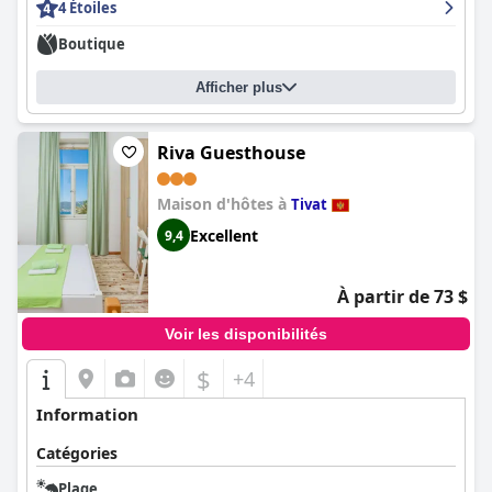
4 Étoiles
Boutique
Afficher plus
Riva Guesthouse
Maison d'hôtes à
Tivat
Excellent
9,4
À partir de 73 $
Voir les disponibilités
$
+4
Information
Catégories
Plage