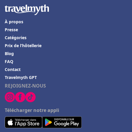
Hôtels à Positano
Hôtels à Roscoff
À propos
Hôtels aux Baux-de-Provence
Presse
Hôtels dans le Gers
Catégories
Prix de l’hôtellerie
Hôtels à Ramara
Blog
Hôtels dans la Drome
FAQ
Hôtels à Rocamadour
Contact
Hôtels à Ramatuelle
Travelmyth GPT
REJOIGNEZ-NOUS
Hôtels à Châtenay-Malabry
Hôtels à Grigny
Hôtels à Avallon
Télécharger notre appli
Hôtels à Amneville
Hôtels à Maussane les Alpilles