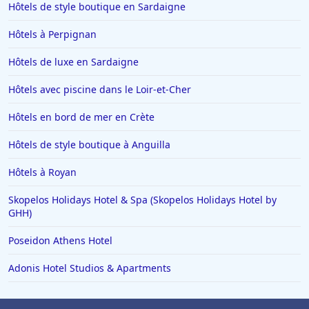
Hôtels de style boutique en Sardaigne
Hôtels en Espagne
Hôtels à Perpignan
Hôtels à Ténériffe
Hôtels de luxe en Sardaigne
Hôtels à Plailly
Hôtels avec piscine dans le Loir-et-Cher
Hôtels à La Toussuire
Hôtels en Lorraine
Hôtels en bord de mer en Crète
Hôtels à Monte Carlo
Hôtels de style boutique à Anguilla
Hôtels à San Sebastian
Hôtels à Royan
Hôtels à Dieulefit
Skopelos Holidays Hotel & Spa (Skopelos Holidays Hotel by
Hôtels à Châtillon-sur-Seine
GHH)
Hôtels à Brest
Poseidon Athens Hotel
Hôtels dans Loctudy
Adonis Hotel Studios & Apartments
Hôtels à Auron
Hôtels à Thiers