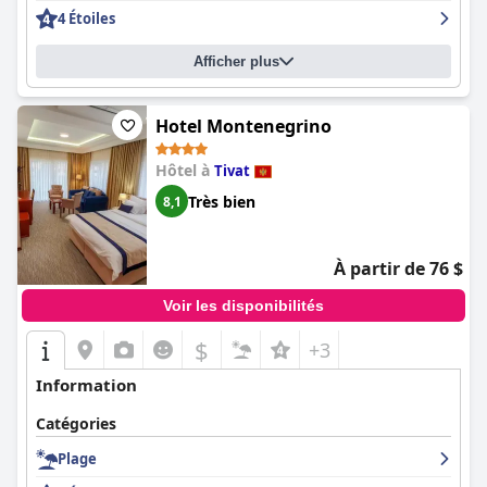
4 Étoiles
Afficher plus
Hotel Montenegrino
Hôtel à
Tivat
Très bien
8,1
À partir de 76 $
Voir les disponibilités
$
+3
Information
Catégories
Plage