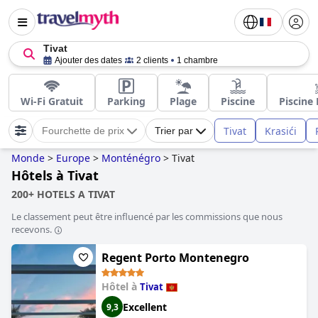
Tivat
Ajouter des dates
2 clients
1 chambre
Wi-Fi Gratuit
Parking
Plage
Piscine
Piscine 
Tivat
Krasići
Fourchette de prix
Trier par
Monde
>
Europe
>
Monténégro
>
Tivat
Hôtels à Tivat
200+ HOTELS A TIVAT
Le classement peut être influencé par les commissions que nous
recevons.
Regent Porto Montenegro
Hôtel à
Tivat
Excellent
9,3