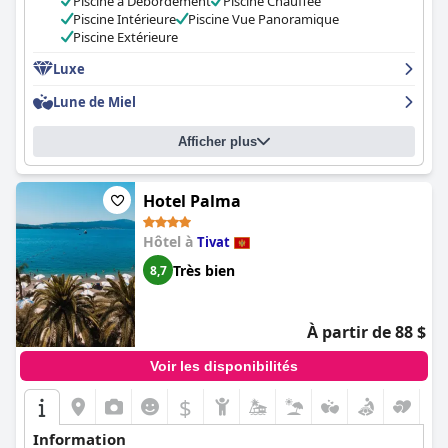
Piscine à Débordement
Piscine Chauffée
délicieux, exceptionnel, parfait et incroyable. Le personnel est
Piscine Intérieure
Piscine Vue Panoramique
exceptionnel et de nombreux commentaires le décrivent
Piscine Extérieure
comme amical, serviable et professionnel. Le spa et la piscine de
l'hôtel sont également très appréciés, les clients les décrivant
Luxe
comme incroyables et comme l'un des points forts de leur
Lune de Miel
séjour. Le
Regent Porto Montenegro
est un excellent choix pour
des vacances en famille, avec des hébergements et des activités
pour les enfants. Dans l'ensemble, l'hôtel est considéré comme
Afficher plus
le meilleur de Tivat et peut-être d'Europe, offrant une touche de
luxe sensationnelle et inoubliable.
Hotel Palma
Hôtel à
Tivat
Très bien
8,7
À partir de 88 $
Voir les disponibilités
$
Information