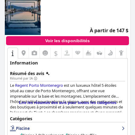
À partir de 147 $
Voir les disponibilités
$
Information
Résumé des avis
Résumé par IA
Le
Regent Porto Montenegro
est un luxueux hôtel 5 étoiles
situé au cœur de Porto Montenegro, offrant une vue
imprenable sur la baie et les montagnes. L'emplacement de
l'hôtel est idéal pour explorer la région, avec des restaurants et
Lire les résumés des avis pour toutes les catégories
des boutiques à proximité et à seulement quelques minutes de
l'aéroport de Tivat. Les chambres spacieuses et d'une propreté
irréprochable sont conçues avec une attention particulière aux
Catégories
détails, pour un séjour charmant et confortable. La
Piscine
caractéristique principale de l'hôtel est le petit déjeuner avec
une combinaison d'options à la carte et de buffet, décrit comme