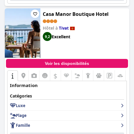
Casa Manor Boutique Hotel
Hôtel à
Tivat
Excellent
9,2
Voir les disponibilités
$
Information
Catégories
Luxe
Plage
Famille