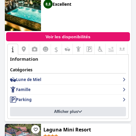
conserve un charme de boutique. Il offre un excellent rapport
Excellent
8,8
qualité-prix, avec un design moderne et un mobilier élégant
contribuant à une sensation de luxe sans dépasser les attentes
budgétaires.
En résumé, l'hôtel Helada se distingue comme un hôtel propre,
bien situé, avec un excellent personnel et des équipements de
Voir les disponibilités
premier ordre, offrant un séjour globalement exceptionnel aux
visiteurs.
$
+8
Information
Catégories
Lune de Miel
Famille
Parking
Afficher plus
Laguna Mini Resort