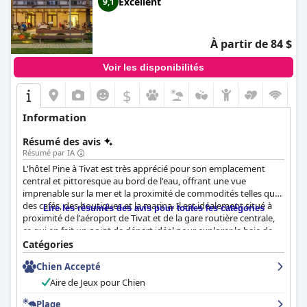
Excellent
9,1
À partir de 84 $
Voir les disponibilités
$
Information
Résumé des avis
Résumé par IA
L'hôtel Pine à Tivat est très apprécié pour son emplacement
central et pittoresque au bord de l'eau, offrant une vue
imprenable sur la mer et la proximité de commodités telles que
des cafés, des boutiques et la marina. Il est idéalement situé à
Lire les résumés des avis pour toutes les catégories
proximité de l'aéroport de Tivat et de la gare routière centrale,
ce qui en fait un point de départ idéal pour explorer la baie de
Kotor et les environs. Les clients apprécient son ambiance
Catégories
animée mais paisible et ses installations modernes et propres,
Chien Accepté
soutenues par un personnel excellent et attentif.
Aire de Jeux pour Chien
Le petit-déjeuner de l'hôtel est constamment mis en avant
comme un point fort important, avec un buffet riche et varié qui
Plage