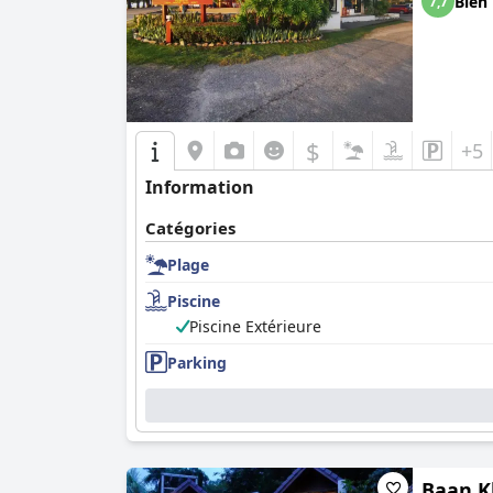
Bien
7,7
$
+5
Information
Catégories
Plage
Piscine
Piscine Extérieure
Parking
Baan K