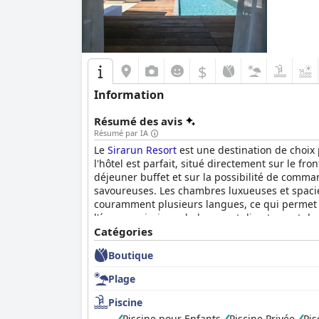
$
Information
Résumé des avis
Résumé par IA
Le
Sirarun Resort
est une destination de choix 
l'hôtel est parfait, situé directement sur le fr
déjeuner buffet et sur la possibilité de comma
savoureuses. Les chambres luxueuses et spacieu
couramment plusieurs langues, ce qui permet d'o
l'énorme piscine xxl plongeant directement dan
le
Catégories
Sirarun Resort
est une destination qui se dis
nombreux voyageurs.
Boutique
Plage
Piscine
Piscine pour Enfants
Piscine Privée
Pis