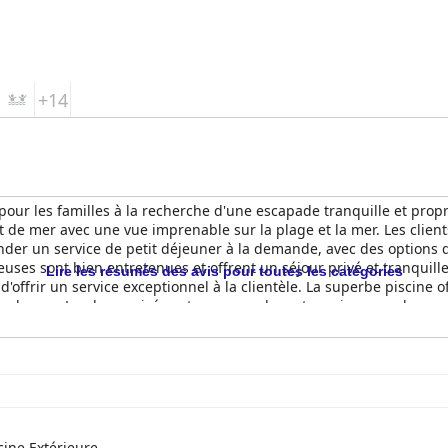
+14
pour les familles à la recherche d'une escapade tranquille et pro
ont de mer avec une vue imprenable sur la plage et la mer. Les client
nder un service de petit déjeuner à la demande, avec des options 
ses sont bien entretenues et offrent un séjour privé et tranquille.
Lire les résumés des avis pour toutes les catégories
ffrir un service exceptionnel à la clientèle. La superbe piscine of
s la mer. La plage privée est propre, calme et sereine, avec beau
tingue par sa beauté naturelle, son calme et sa tranquillité, ce qui 
cine Extérieure