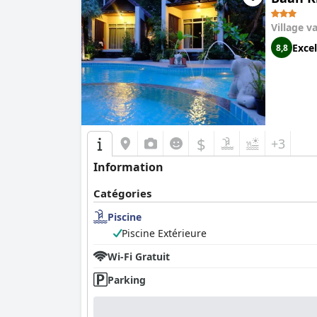
Village v
Excel
8,8
$
+3
Information
Catégories
Piscine
Piscine Extérieure
Wi-Fi Gratuit
Parking