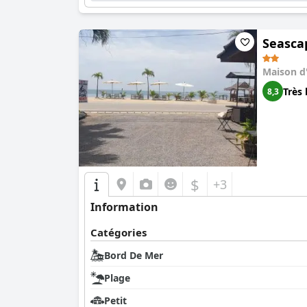
Seasca
Maison d
Très 
8,3
$
+3
Information
Catégories
Bord De Mer
Plage
Petit