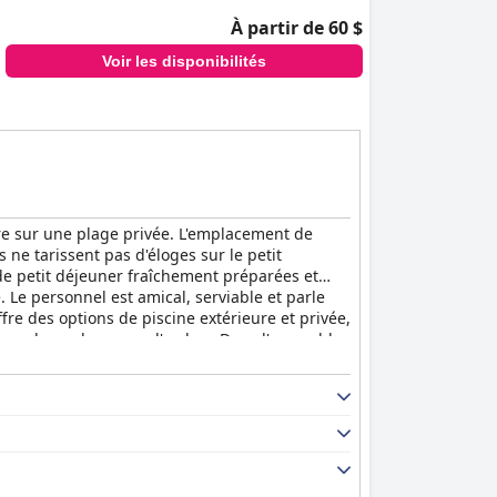
À partir de 60 $
Voir les disponibilités
pre sur une plage privée. L'emplacement de
s ne tarissent pas d'éloges sur le petit
de petit déjeuner fraîchement préparées et
 Le personnel est amical, serviable et parle
fre des options de piscine extérieure et privée,
coup de verdure pour l'ombre. Dans l'ensemble,
en fait l'un des lieux de séjour préférés de