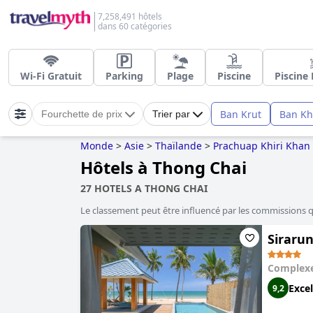
7,258,491 hôtels
dans 60 catégories
Wi-Fi Gratuit
Parking
Plage
Piscine
Piscine 
Ban Krut
Ban Kh
Fourchette de prix
Trier par
Monde
>
Asie
>
Thaïlande
>
Prachuap Khiri Khan
Hôtels à Thong Chai
27 HOTELS A THONG CHAI
Le classement peut être influencé par les commissions 
Sirarun
Complexe
Excel
9,2