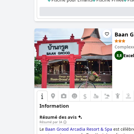
Baan G
Complexe
Excel
8,8
$
Information
Résumé des avis
Résumé par IA
Le
Baan Grood Arcadia Resort & Spa
est célèbr