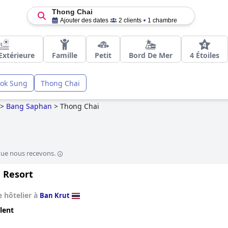
Thong Chai
Ajouter des dates
2 clients
1 chambre
Extérieure
Famille
Petit
Bord De Mer
4 Étoiles
ok Sung
Thong Chai
>
Bang Saphan
>
Thong Chai
que nous recevons.
 Resort
 hôtelier à
Ban Krut
lent