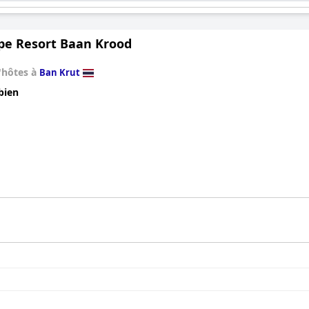
pe Resort Baan Krood
'hôtes à
Ban Krut
bien