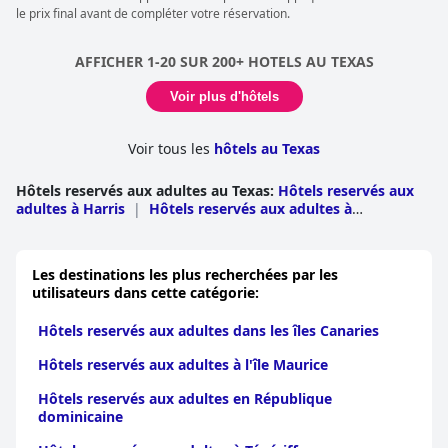
le prix final avant de compléter votre réservation.
AFFICHER 1-20 SUR 200+ HOTELS AU TEXAS
Voir plus d'hôtels
Voir tous les
hôtels au Texas
Hôtels reservés aux adultes au Texas
:
Hôtels reservés aux
adultes à Harris
|
Hôtels reservés aux adultes à
Travis
|
Hôtels reservés aux adultes à Dallas
|
Hôtels
reservés aux adultes à Gillespie
|
Hôtels reservés aux
adultes à Galveston
|
Hôtels reservés aux adultes à
Les destinations les plus recherchées par les
Bexar
|
Hôtels reservés aux adultes à Comal
|
Hôtels
utilisateurs dans cette catégorie:
reservés aux adultes à Hays
|
Hôtels reservés aux adultes
à Nueces
|
Hôtels reservés aux adultes à Tarrant
|
Hôtels
Hôtels reservés aux adultes dans les îles Canaries
reservés aux adultes à McLennan
|
Hôtels reservés aux
adultes à El Paso
|
Hôtels reservés aux adultes à
Hôtels reservés aux adultes à l'île Maurice
Cameron
|
Hôtels reservés aux adultes à Llano
|
Hôtels
reservés aux adultes à Collin
|
Hôtels reservés aux adultes
Hôtels reservés aux adultes en République
à Blanco
|
Hôtels reservés aux adultes à Fort
dominicaine
Bend
|
Hôtels reservés aux adultes à Williamson
|
Hôtels
reservés aux adultes à Brewster
|
Hôtels reservés aux