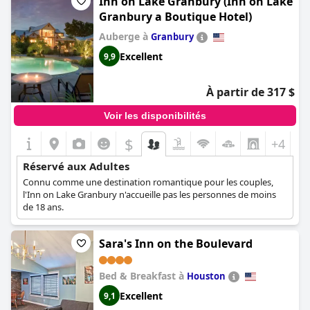
Inn on Lake Granbury (Inn on Lake
adultes se détendent et se relaxent. Le spectacle de drag
Granbury a Boutique Hotel)
queens était également un favori parmi les clients, offrant un
divertissement de premier ordre pour un hôtel à prix
Auberge à
Granbury
raisonnable. L'hôtel est principalement une communauté gay,
Excellent
9,9
donc ceux qui recherchent de tels espaces pourraient le trouver
particulièrement attrayant. L'établissement est proche de la
plage, ce qui en fait une option tout compris idéale pour des
À partir de 317 $
vacances sans enfants. Dans l'ensemble, les clients
recommandent cet hôtel à tous ceux qui recherchent une
Voir les disponibilités
expérience réservée aux adultes.
$
+4
Réservé aux Adultes
Connu comme une destination romantique pour les couples,
l'Inn on Lake Granbury n'accueille pas les personnes de moins
de 18 ans.
Sara's Inn on the Boulevard
Bed & Breakfast à
Houston
Excellent
9,1