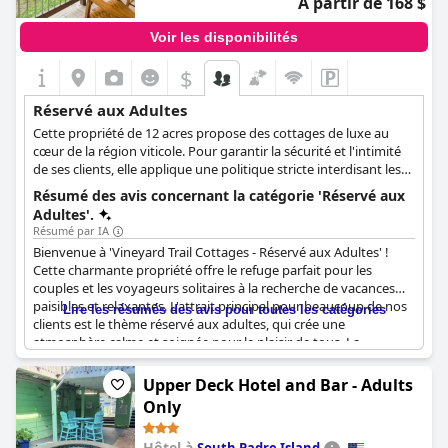
À partir de 168 $
Voir les disponibilités
$
Réservé aux Adultes
Cette propriété de 12 acres propose des cottages de luxe au
cœur de la région viticole. Pour garantir la sécurité et l'intimité
de ses clients, elle applique une politique stricte interdisant les
enfants.
Résumé des avis concernant la catégorie 'Réservé aux
Adultes'.
Résumé par IA
Bienvenue à 'Vineyard Trail Cottages - Réservé aux Adultes' !
Cette charmante propriété offre le refuge parfait pour les
couples et les voyageurs solitaires à la recherche de vacances
paisibles et relaxantes. L'attrait principal pour beaucoup de nos
Lire les résumés des avis pour toutes les catégories
clients est le thème réservé aux adultes, qui crée une
atmosphère calme et soignée pour le plaisir de tous. La
propriété est fermée par un portail, assurant un séjour sûr. Nos
clients adorent les espaces intérieurs et extérieurs spacieux,
Upper Deck Hotel and Bar - Adults
parfaits pour passer du temps avec quelqu'un de spécial. Sans
Only
enfants aux alentours, vous pouvez vraiment vous détendre et
embrasser la tranquillité des vignobles. Certains clients ont
Hôtel à