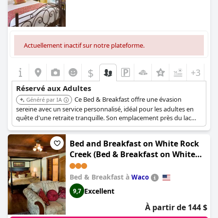
Actuellement inactif sur notre plateforme.
$
+3
Réservé aux Adultes
Ce Bed & Breakfast offre une évasion
Généré par IA
sereine avec un service personnalisé, idéal pour les adultes en
quête d'une retraite tranquille. Son emplacement près du lac
Canyon offre des opportunités pour des activités paisibles au
bord du lac.
Bed and Breakfast on White Rock
Creek (Bed & Breakfast on White
Rock Creek)
Bed & Breakfast à
Waco
Excellent
9,7
À partir de 144 $