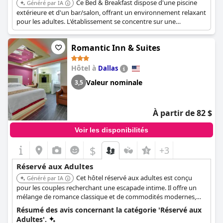
Ce Bed & Breakfast dispose d'une piscine
Généré par IA
extérieure et d'un bar/salon, offrant un environnement relaxant
pour les adultes. L'établissement se concentre sur une
expérience sans enfants avec des équipements de premier
ordre. C'est une destination de choix pour les voyageurs
Romantic Inn & Suites
adultes.
Hôtel à
Dallas
Valeur nominale
3,5
À partir de 82 $
Voir les disponibilités
$
+3
Réservé aux Adultes
Cet hôtel réservé aux adultes est conçu
Généré par IA
pour les couples recherchant une escapade intime. Il offre un
mélange de romance classique et de commodités modernes,
avec des fonctionnalités telles que des chaînes pour adultes sur
Résumé des avis concernant la catégorie 'Réservé aux
les Smart TV et, dans certaines chambres, même une barre de
Adultes'.