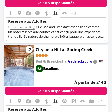
Voir les disponibilités
$
+3
Réservé aux Adultes
Ce Bed and Breakfast est désigné comme
Généré par IA
un hôtel réservé aux adultes et est conçu pour une expérience
tranquille. Sa nature de chambre d'hôtes suggère un accent sur
le service personnalisé et une atmosphère calme, parfaite pour
les adultes en quête de détente.
City on a Hill at Spring Creek
Bed & Breakfast à
Fredericksburg
Excellent
9,6
À partir de 214 $
Voir les disponibilités
$
+4
Réservé aux Adultes