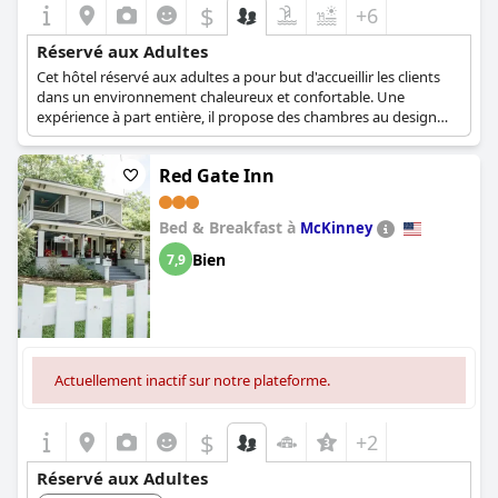
$
+6
Réservé aux Adultes
Cet hôtel réservé aux adultes a pour but d'accueillir les clients
dans un environnement chaleureux et confortable. Une
expérience à part entière, il propose des chambres au design
unique, une belle cheminée et une piscine clôturée avec un coin
salon dont les clients peuvent profiter.
Red Gate Inn
Bed & Breakfast à
McKinney
Bien
7,9
Actuellement inactif sur notre plateforme.
$
+2
Réservé aux Adultes