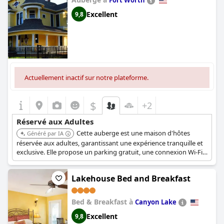
Fort Worth
Excellent
9,8
Actuellement inactif sur notre plateforme.
$
+2
Réservé aux Adultes
Cette auberge est une maison d'hôtes
Généré par IA
réservée aux adultes, garantissant une expérience tranquille et
exclusive. Elle propose un parking gratuit, une connexion Wi-Fi
gratuite et une terrasse pour la détente. Le personnel attentif
contribue à un séjour paisible et confortable.
Lakehouse Bed and Breakfast
Bed & Breakfast à
Canyon Lake
Excellent
9,8