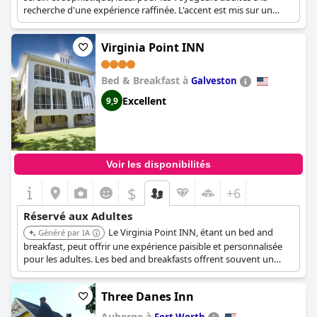
recherche d'une expérience raffinée. L'accent est mis sur un
service personnalisé et une atmosphère relaxante. L'hôtel
présente une décoration unique et des chambres confortables.
Virginia Point INN
Bed & Breakfast à
Galveston
Excellent
9,9
Voir les disponibilités
$
+6
Réservé aux Adultes
Le Virginia Point INN, étant un bed and
Généré par IA
breakfast, peut offrir une expérience paisible et personnalisée
pour les adultes. Les bed and breakfasts offrent souvent un
cadre plus intime que les grands hôtels, ce qui peut être idéal
pour ceux qui recherchent une escapade relaxante. Le charme
Three Danes Inn
unique et le service individualisé peuvent contribuer à un séjour
mémorable.
Auberge à