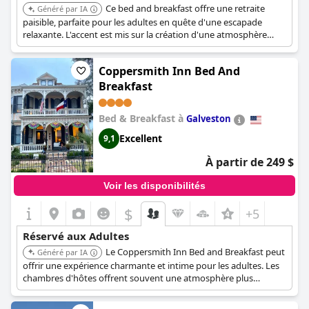
Ce bed and breakfast offre une retraite
Généré par IA
paisible, parfaite pour les adultes en quête d'une escapade
relaxante. L'accent est mis sur la création d'une atmosphère
confortable et sereine. L'emplacement est près de
Fredericksburg.
Coppersmith Inn Bed And
Breakfast
Bed & Breakfast à
Galveston
Excellent
9,1
À partir de 249 $
Voir les disponibilités
$
+5
Réservé aux Adultes
Le Coppersmith Inn Bed and Breakfast peut
Généré par IA
offrir une expérience charmante et intime pour les adultes. Les
chambres d'hôtes offrent souvent une atmosphère plus
personnalisée et tranquille, ce qui peut être idéal pour ceux qui
recherchent une évasion relaxante de l'agitation des grands