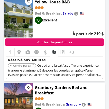
Yellow House B&B
hôtels.
Bed & Breakfast
Salado
Excellent
9,7
À partir de 219 $
Voir les disponibilités
$
+3
Réservé aux Adultes
Ce bed and breakfast offre une expérience
Généré par IA
tranquille et intime, idéale pour les couples en quête d'une
évasion paisible. L'accent est mis sur un service personnalisé et
un environnement relaxant. Le B&B est situé dans un quartier
serein.
Granbury Gardens Bed and
Breakfast
Bed & Breakfast à
Granbury