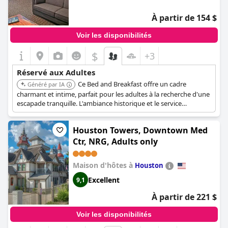
À partir de 154 $
Voir les disponibilités
$
+3
Réservé aux Adultes
Ce Bed and Breakfast offre un cadre
Généré par IA
charmant et intime, parfait pour les adultes à la recherche d'une
escapade tranquille. L'ambiance historique et le service
personnalisé créent une expérience relaxante et exclusive.
L'emplacement sur Heights Boulevard offre un accès facile aux
Houston Towers, Downtown Med
attractions locales et aux restaurants.
Ctr, NRG, Adults only
Maison d'hôtes à
Houston
Excellent
9,1
À partir de 221 $
Voir les disponibilités