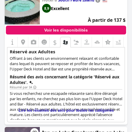
South Padre Island
même souhaité que les enfants soient autorisés à séjourner
également ! Néanmoins, aucun de nos clients n'a mentionné de
Excellent
8,9
perturbations pendant leur séjour. Venez découvrir la beauté et
la tranquillité de 'Vineyard Trail Cottages - Réservé aux Adultes'.
À partir de 137 $
Voir les disponibilités
$
+6
Réservé aux Adultes
Offrant à ses clients un environnement relaxant et confortable
dans lequel ils peuvent se reposer et profiter de leurs vacances,
l'Upper Deck Hotel and Bar est une propriété réservée aux
adultes qui n'accueille que des personnes âgées de plus de 18
Résumé des avis concernant la catégorie 'Réservé aux
ans. Avec ses options d'hébergement confortables, son bar au
Adultes'.
bord de la piscine et ses fêtes excitantes, cet hôtel est idéal pour
Résumé par IA
les clients qui souhaitent passer des moments excitants et
Si vous recherchez une escapade relaxante sans être dérangé
amusants dans un hébergement convivial.
par les enfants, ne cherchez pas plus loin que l'Upper Deck Hotel
and Bar - Réservé aux adultes. L'hôtel est exclusivement réservé
aux clients de 21 ans et plus, créant une atmosphère paisible et
Lire les résumés des avis pour toutes les catégories
mature. Les clients ont particulièrement apprécié l'absence
d'enfants, beaucoup mentionnant que la règle réservée aux
adultes les avait convaincus de choisir cet établissement. Les
espaces de jacuzzi et de piscine étaient parfaits pour que les