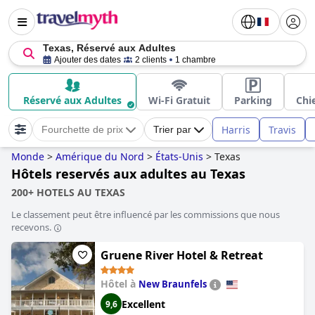
Texas, Réservé aux Adultes
Ajouter des dates
2 clients
1 chambre
Réservé aux Adultes
Wi-Fi Gratuit
Parking
Chi
Harris
Travis
Fourchette de prix
Trier par
Monde
>
Amérique du Nord
>
États-Unis
>
Texas
Hôtels reservés aux adultes au Texas
200+ HOTELS AU TEXAS
Le classement peut être influencé par les commissions que nous
recevons.
Gruene River Hotel & Retreat
Hôtel à
New Braunfels
Excellent
9,6