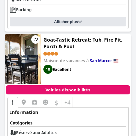
Parking
Afficher plus
Goat-Tastic Retreat: Tub, Fire Pit,
Porch & Pool
Maison de vacances à
San Marcos
Excellent
10
Voir les disponibilités
$
+4
Information
Catégories
Réservé aux Adultes