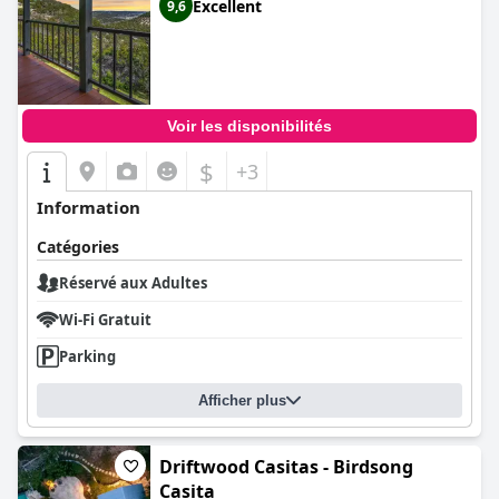
Excellent
9,6
Voir les disponibilités
$
+3
Information
Catégories
Réservé aux Adultes
Wi-Fi Gratuit
Parking
Afficher plus
Driftwood Casitas - Birdsong
Casita