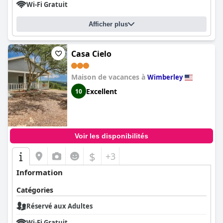
Wi-Fi Gratuit
Afficher plus
Casa Cielo
Maison de vacances à
Wimberley
Excellent
10
Voir les disponibilités
$
+3
Information
Catégories
Réservé aux Adultes
Wi-Fi Gratuit