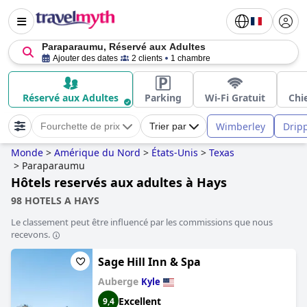
Paraparaumu, Réservé aux Adultes
Ajouter des dates
2 clients
1 chambre
Réservé aux Adultes
Parking
Wi-Fi Gratuit
Chi
Wimberley
Drip
Fourchette de prix
Trier par
Monde
>
Amérique du Nord
>
États-Unis
>
Texas
>
Paraparaumu
Hôtels reservés aux adultes à Hays
98 HOTELS A HAYS
Le classement peut être influencé par les commissions que nous
recevons.
Sage Hill Inn & Spa
Auberge
Kyle
Excellent
9,4