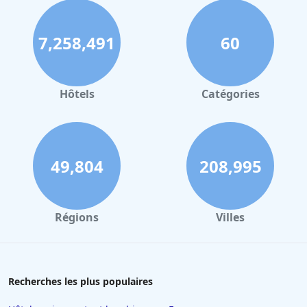
7,258,491
60
Hôtels
Catégories
49,804
208,995
Régions
Villes
Recherches les plus populaires