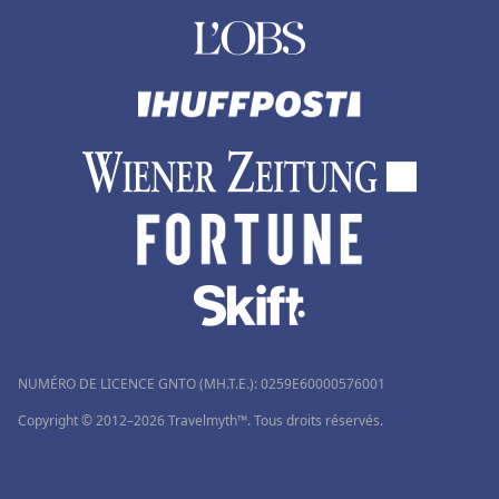
NUMÉRO DE LICENCE GNTO (MH.T.E.): 0259Ε60000576001
Copyright © 2012–2026 Travelmyth™. Tous droits réservés.