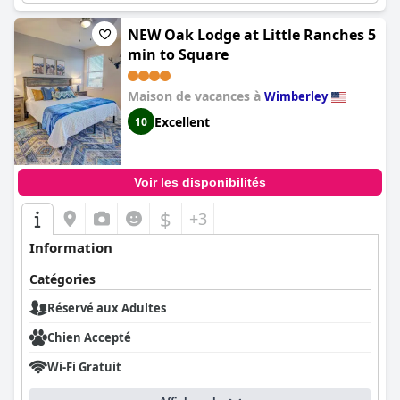
NEW Oak Lodge at Little Ranches 5
min to Square
Maison de vacances à
Wimberley
Excellent
10
Voir les disponibilités
$
+3
Information
Catégories
Réservé aux Adultes
Chien Accepté
Wi-Fi Gratuit