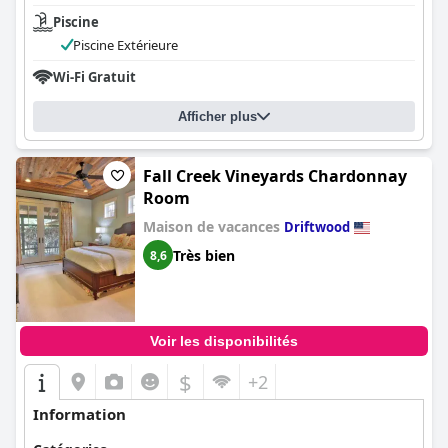
Piscine
Piscine Extérieure
Wi-Fi Gratuit
Afficher plus
Fall Creek Vineyards Chardonnay
Room
Maison de vacances
Driftwood
Très bien
8,6
Voir les disponibilités
$
+2
Information