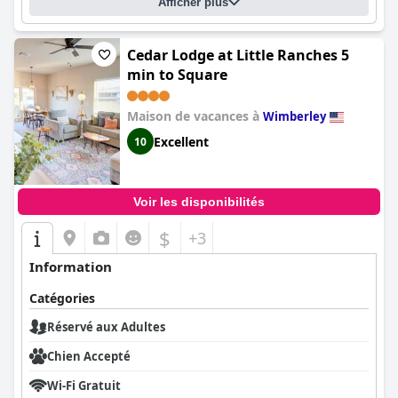
Afficher plus
Cedar Lodge at Little Ranches 5
min to Square
Maison de vacances à
Wimberley
Excellent
10
Voir les disponibilités
$
+3
Information
Catégories
Réservé aux Adultes
Chien Accepté
Wi-Fi Gratuit