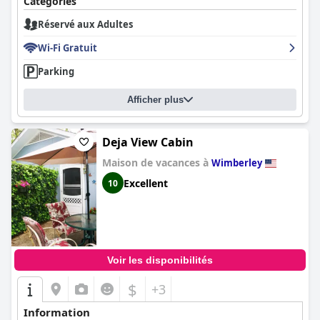
Catégories
Réservé aux Adultes
Wi-Fi Gratuit
Parking
Afficher plus
Deja View Cabin
Maison de vacances à
Wimberley
Excellent
10
Voir les disponibilités
$
+3
Information