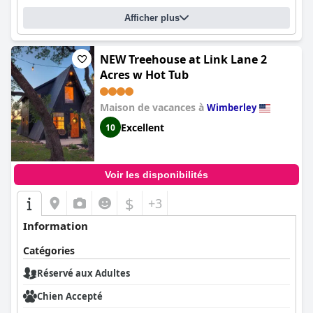
Afficher plus
NEW Treehouse at Link Lane 2
Acres w Hot Tub
Maison de vacances à
Wimberley
Excellent
10
Voir les disponibilités
$
+3
Information
Catégories
Réservé aux Adultes
Chien Accepté