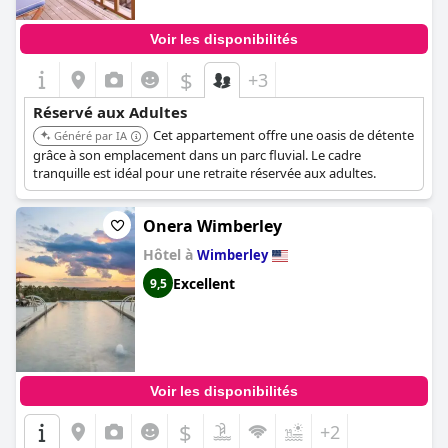
Voir les disponibilités
$
+3
Réservé aux Adultes
Cet appartement offre une oasis de détente
Généré par IA
grâce à son emplacement dans un parc fluvial. Le cadre
tranquille est idéal pour une retraite réservée aux adultes.
Onera Wimberley
Hôtel à
Wimberley
Excellent
9,5
Voir les disponibilités
$
+2