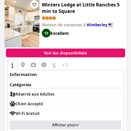
Winters Lodge at Little Ranches 5
min to Square
Maison de vacances à
Wimberley
Excellent
10
Voir les disponibilités
$
+3
Information
Catégories
Réservé aux Adultes
Chien Accepté
Wi-Fi Gratuit
Afficher plus