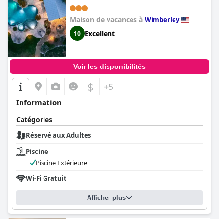
Maison de vacances à
Wimberley
Excellent
10
Voir les disponibilités
$
+5
Information
Catégories
Réservé aux Adultes
Piscine
Piscine Extérieure
Wi-Fi Gratuit
Afficher plus