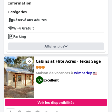
Information
Catégories
Réservé aux Adultes
Wi-Fi Gratuit
Parking
Afficher plus
Cabins at Flite Acres - Texas Sage
Maison de vacances à
Wimberley
Excellent
9,6
Voir les disponibilités