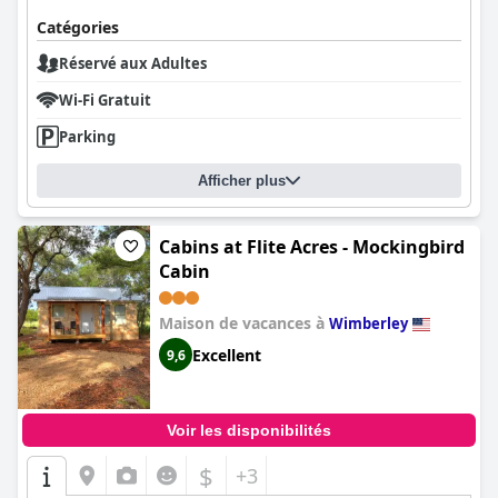
Catégories
Réservé aux Adultes
Wi-Fi Gratuit
Parking
Afficher plus
Cabins at Flite Acres - Mockingbird
Cabin
Maison de vacances à
Wimberley
Excellent
9,6
Voir les disponibilités
$
+3