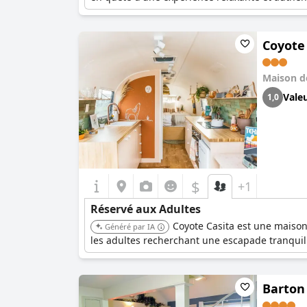
Coyote
Maison d
Vale
1,0
$
+1
Réservé aux Adultes
Coyote Casita est une maison
Généré par IA
les adultes recherchant une escapade tranquil
Barton