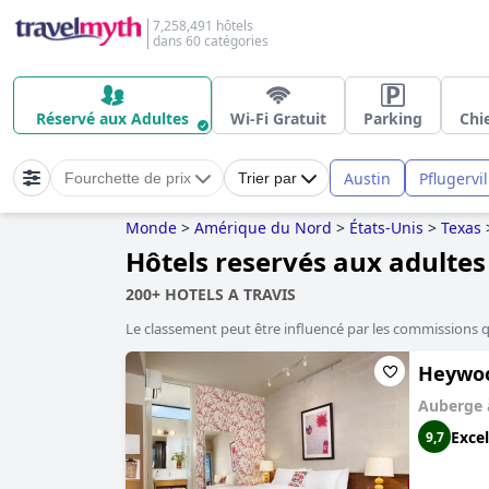
7,258,491 hôtels
dans 60 catégories
Réservé aux Adultes
Wi-Fi Gratuit
Parking
Chi
Austin
Pflugervil
Fourchette de prix
Trier par
Monde
>
Amérique du Nord
>
États-Unis
>
Texas
Hôtels reservés aux adultes
200+ HOTELS A TRAVIS
Le classement peut être influencé par les commissions 
Heywoo
Auberge
Excel
9,7