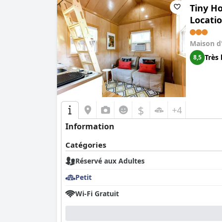
Tiny H
Locatio
Maison d
Très 
8,5
$
+4
Information
Catégories
Réservé aux Adultes
Petit
Wi-Fi Gratuit