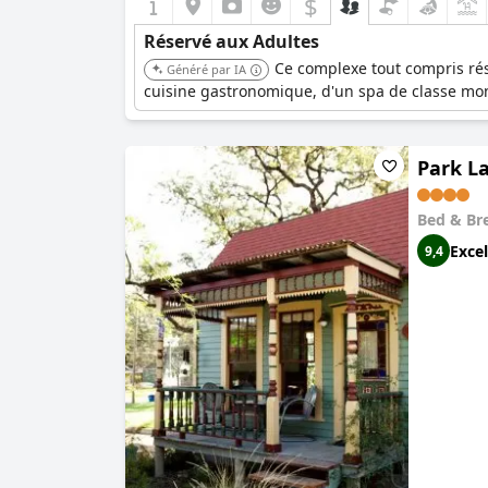
$
Réservé aux Adultes
Ce complexe tout compris rése
Généré par IA
cuisine gastronomique, d'un spa de classe mondi
Park L
Bed & Br
Excel
9,4