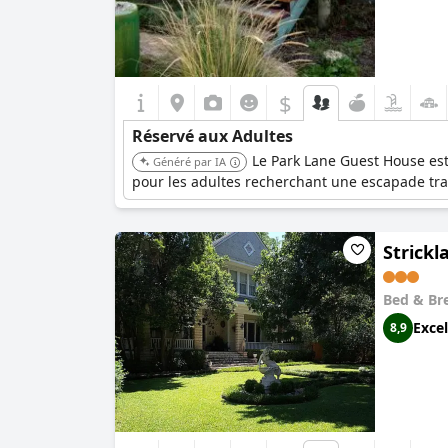
$
Réservé aux Adultes
Le Park Lane Guest House est
Généré par IA
pour les adultes recherchant une escapade tra
Strick
Bed & Br
Excel
8,9