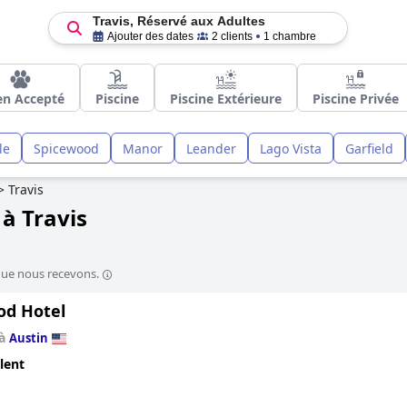
Travis, Réservé aux Adultes
Ajouter des dates
2 clients
1 chambre
en Accepté
Piscine
Piscine Extérieure
Piscine Privée
le
Spicewood
Manor
Leander
Lago Vista
Garfield
>
Travis
 à Travis
que nous recevons.
d Hotel
 à
Austin
lent