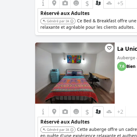
$
+5
Réservé aux Adultes
Ce Bed & Breakfast offre une
Généré par IA
relaxante et agréable pour les clients adultes.
La Uni
Auberge
Bien
7,6
$
+2
Réservé aux Adultes
Cette auberge offre un cadre
Généré par IA
en quête d'une expérience relaxante et authen