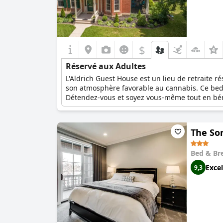
$
Réservé aux Adultes
L'Aldrich Guest House est un lieu de retraite ré
son atmosphère favorable au cannabis. Ce bed 
Détendez-vous et soyez vous-même tout en bénéfi
primés et faits maison qui raviront vos papill
et sans prétention au cœur de Galena. Choisis
d'hospitalité chaleureuse.
The So
Bed & Br
Excel
9,3