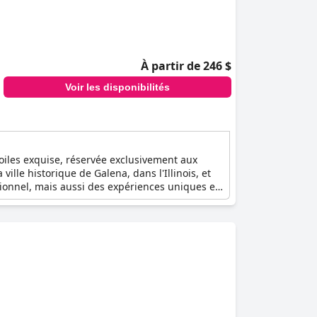
À partir de 246 $
Voir les disponibilités
oiles exquise, réservée exclusivement aux
ville historique de Galena, dans l'Illinois, et
onnel, mais aussi des expériences uniques et
ns privée, de draps en coton égyptien et de
glais magnifiquement aménagés ou détendez-
e partir à la découverte de la ville captivante