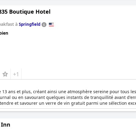
escapades romantiques. Pour renforcer l'ambiance romantique, les 
che et une boîte de quatre chocolats artisanaux exquis, d'origine lo
835 Boutique Hotel
ed & Breakfast, un havre pour les voyageurs adultes à la recher
eakfast à
Springfield
bien
+1
13 ans et plus, créant ainsi une atmosphère sereine pour tous les v
journal ou en savourant quelques instants de tranquillité avant d'e
étendre et savourer un verre de vin gratuit parmi une sélection e
es, en les organisant à l'Inn at 835, où l'élégance et le luxe sont 
 Inn