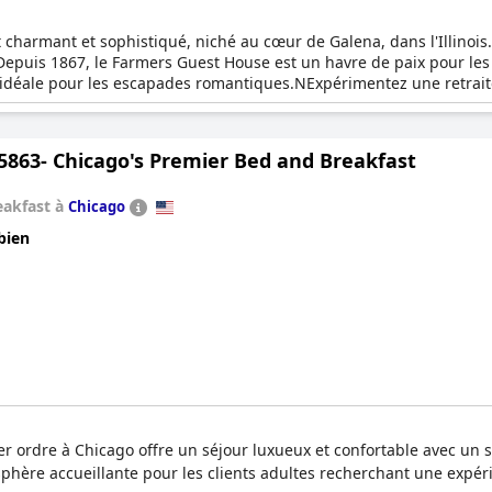
harmant et sophistiqué, niché au cœur de Galena, dans l'Illinois.
Depuis 1867, le Farmers Guest House est un havre de paix pour le
on idéale pour les escapades romantiques.NExpérimentez une retra
un service exceptionnel. Sortez de l'ordinaire et plongez-vous dans
privés, qui constituent une oasis de sérénité à apprécier au fil des
 dans la charmante ville de Galena.
5863- Chicago's Premier Bed and Breakfast
eakfast à
Chicago
bien
r ordre à Chicago offre un séjour luxueux et confortable avec un se
sphère accueillante pour les clients adultes recherchant une expéri