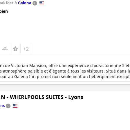
eakfast à
Galena
bien
+2
 de Victorian Mansion, offre une expérience chic victorienne 5 ét
 atmosphère paisible et élégante à tous les visiteurs. Situé dans la 
séjour au Galena Inn promet non seulement un hébergement excepti
res d'hôtes de style individuel, chacune dotée d'une salle de bai
nfort et une détente absolus. Promenez-vous dans les jardins an
ez chaque journée par un délicieux petit déjeuner complet avant d
NN - WHIRLPOOLS SUITES - Lyons
ons