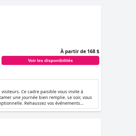
hôtes peuvent profiter d'agréments spéciaux
cale et faits à la main. Plongez dans
che d'une expérience mémorable.
À partir de 168 $
Voir les disponibilités
isiteurs. Ce cadre paisible vous invite à
ntamer une journée bien remplie. Le soir, vous
xceptionnelle. Rehaussez vos événements
les garants d'expériences inoubliables.