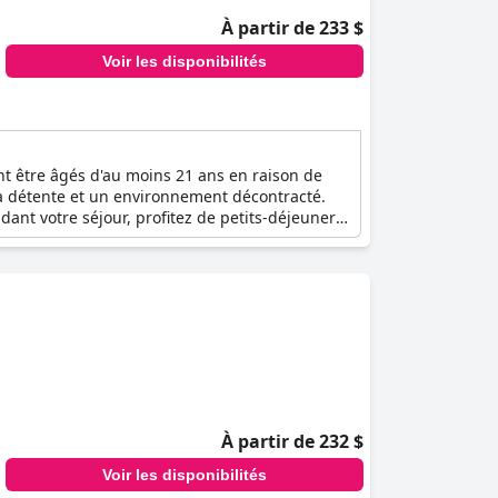
À partir de 233 $
Voir les disponibilités
vent être âgés d'au moins 21 ans en raison de
la détente et un environnement décontracté.
dant votre séjour, profitez de petits-déjeuners
ultes à la recherche d'une atmosphère sereine
ongez-vous dans un monde de détente et
À partir de 232 $
Voir les disponibilités