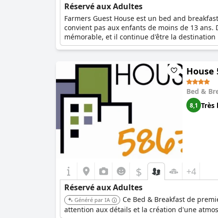
Réservé aux Adultes
Farmers Guest House est un bed and breakfast c
convient pas aux enfants de moins de 13 ans. 
mémorable, et il continue d'être la destinati
premier ordre, qui offre un confort inégalé et 
la beauté des patios et des jardins extérieurs 
pour un séjour inoubliable réservé aux adultes
House 
Bed & Br
Très 
8,1
$
+4
Réservé aux Adultes
Ce Bed & Breakfast de premie
Généré par IA
attention aux détails et la création d'une atmo