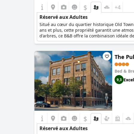
$
+4
Réservé aux Adultes
Situé au cœur du quartier historique Old Town
ans et plus, cette propriété garantit une atmo
d'arbres, ce B&B offre la combinaison idéale d
devient une maison captivante loin de la maiso
s'émerveiller de la superbe ligne d'horizon de
par un délicieux petit déjeuner continental se
The Pu
le Sono Chicago si vous recherchez un havre de 
Bed & Br
Excel
9,3
$
Réservé aux Adultes