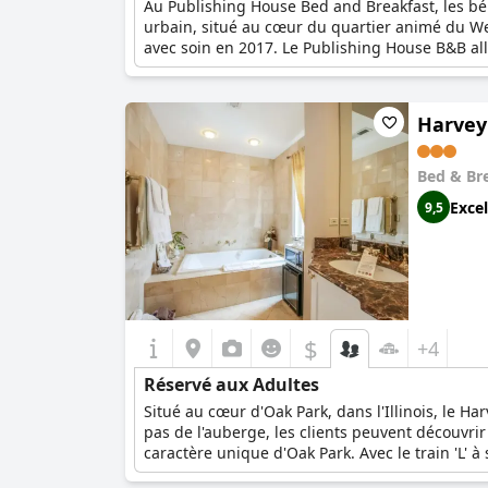
Au Publishing House Bed and Breakfast, les béb
urbain, situé au cœur du quartier animé du Wes
avec soin en 2017. Le Publishing House B&B alli
Faites l'expérience d'un service personnalisé e
comme chez vous. Avec 11 chambres uniques ave
d'un coin tranquille ou d'une suite spacieuse
Harvey
encouragés à profiter des vastes salons et sall
pouvant accueillir jusqu'à 24 personnes dans 1
L'utilisation exclusive de la propriété compre
Bed & Br
Excel
9,5
$
+4
Réservé aux Adultes
Situé au cœur d'Oak Park, dans l'Illinois, le H
pas de l'auberge, les clients peuvent découvrir
caractère unique d'Oak Park. Avec le train 'L' 
seulement huit miles.L'hôtel Harvey House Bed 