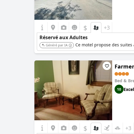
$
+3
Réservé aux Adultes
Ce motel propose des suites 
Généré par IA
Farmer
Bed & Br
Excel
10
$
+3