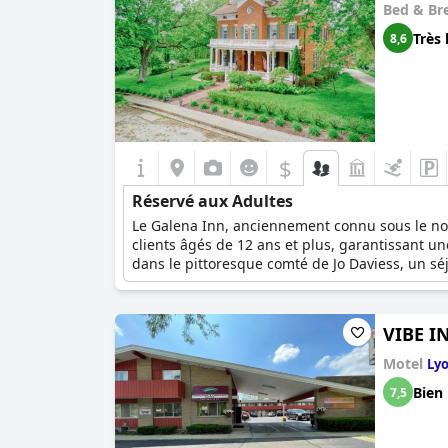
Bed & Br
Très 
8,6
$
Réservé aux Adultes
Le Galena Inn, anciennement connu sous le nom
clients âgés de 12 ans et plus, garantissant une
dans le pittoresque comté de Jo Daviess, un 
mémorables dans la région. Avec ses huit chamb
matelas de luxe, ce charmant B&B offre un co
vous dans le spa pendant votre séjour. Commenc
VIBE I
de Galena et de ses environs.
Motel
Ly
Bien
7,5