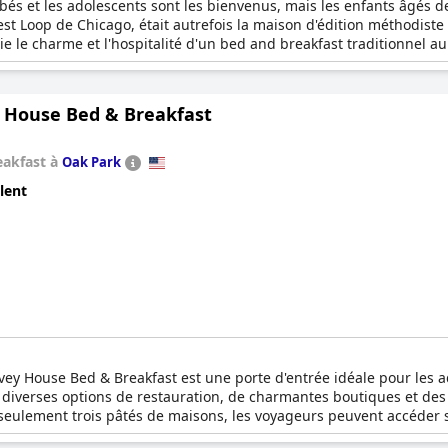
és et les adolescents sont les bienvenus, mais les enfants âgés de
t Loop de Chicago, était autrefois la maison d'édition méthodiste 
e le charme et l'hospitalité d'un bed and breakfast traditionnel au
xceptionnel et laissez-vous tenter par l'un des meilleurs petits-déj
c salle de bains allant de 250 à 450 m², The Publishing House ré
 pour un week-end romantique. Toutes les chambres sont calmes, pr
 House Bed & Breakfast
es à manger tout au long de leur séjour. La Maison d'édition est é
1 chambres, ce qui est parfait pour les groupes de mariage, les fa
nd un service personnalisé et des options de petit-déjeuner person
eakfast à
Oak Park
lent
arvey House Bed & Breakfast est une porte d'entrée idéale pour les 
 diverses options de restauration, de charmantes boutiques et des 
à seulement trois pâtés de maisons, les voyageurs peuvent accéder s
& Breakfast propose des suites élégantes et luxueuses conçues exc