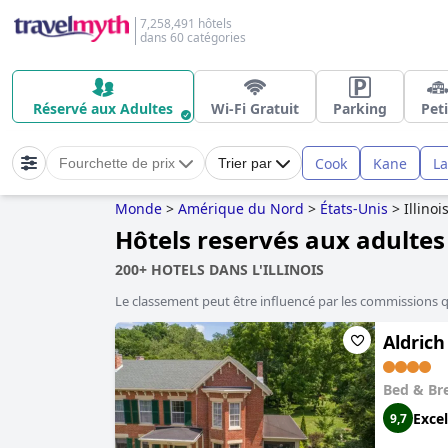
7,258,491 hôtels
dans 60 catégories
Réservé aux Adultes
Wi-Fi Gratuit
Parking
Peti
Cook
Kane
La
Fourchette de prix
Trier par
Monde
>
Amérique du Nord
>
États-Unis
>
Illinoi
Hôtels reservés aux adultes d
200+ HOTELS DANS L'ILLINOIS
Le classement peut être influencé par les commissions 
Aldric
Bed & Br
Excel
9,7