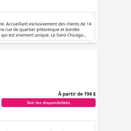
. Accueillant exclusivement des clients de 14
une rue de quartier pittoresque et bordée
é qui est vraiment unique. Le Sono Chicago
e toit-terrasse, les clients peuvent
soirées plus fraîches. Commencez votre journée
d'aventure dans la ville des vents. Optez pour
À partir de 194 $
Voir les disponibilités