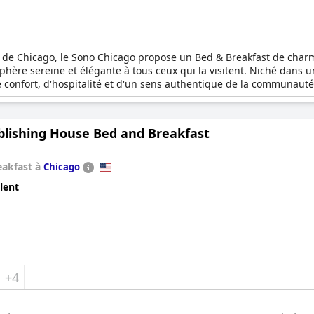
 de Chicago, le Sono Chicago propose un Bed & Breakfast de charme
sphère sereine et élégante à tous ceux qui la visitent. Niché dans 
e confort, d'hospitalité et d'un sens authentique de la communaut
n pour ceux qui recherchent une évasion plus personnelle.NDepuis l
 Chicago tout en se réchauffant près du feu de cheminée lors des 
rvi dans la cuisine ultramoderne, pour vous préparer à une journée 
blishing House Bed and Breakfast
paix accueillant et réservé aux adultes au cœur de la ville.
eakfast à
Chicago
lent
+4