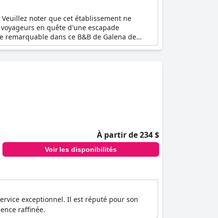
 Veuillez noter que cet établissement ne
s voyageurs en quête d'une escapade
ite remarquable dans ce B&B de Galena de
 le luxe de cette auberge historique. Savourez
 saisons. Choisissez la Farmers Guest House
À partir de 234 $
Voir les disponibilités
rvice exceptionnel. Il est réputé pour son
ence raffinée.