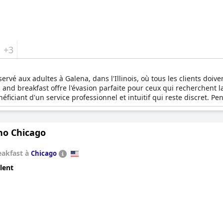
+3
servé aux adultes à Galena, dans l'Illinois, où tous les clients doi
and breakfast offre l'évasion parfaite pour ceux qui recherchent 
ciant d'un service professionnel et intuitif qui reste discret. Pen
es. L'Aldrich Guest House est un sanctuaire confortable pour les ad
sez cette charmante retraite pour votre prochaine escapade et pl
no Chicago
eakfast à
Chicago
lent