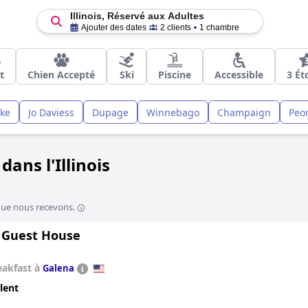
Illinois, Réservé aux Adultes
Ajouter des dates
2 clients
1 chambre
t
Chien Accepté
Ski
Piscine
Accessible
3 Ét
ke
Jo Daviess
Dupage
Winnebago
Champaign
Peor
s
ans l'Illinois
que nous recevons.
h Guest House
eakfast à
Galena
lent