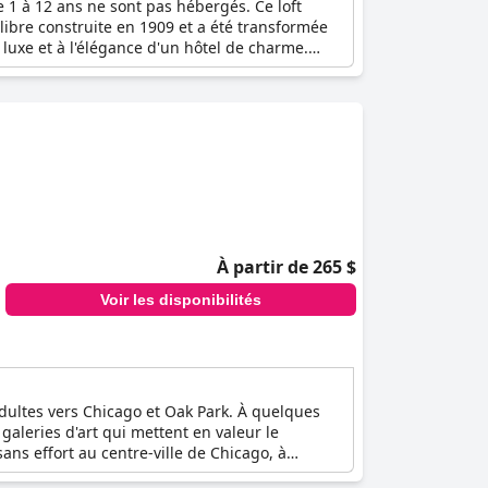
 1 à 12 ans ne sont pas hébergés. Ce loft
libre construite en 1909 et a été transformée
 luxe et à l'élégance d'un hôtel de charme.
euners de Chicago, qui vous fera vous sentir
pond aux préférences de chacun, qu'il s'agisse
ivées et joliment aménagées. Les hôtes sont
galement disponible pour une location privée,
milles et les événements d'entreprise.
nalisées pour répondre à vos préférences.
À partir de 265 $
Voir les disponibilités
adultes vers Chicago et Oak Park. À quelques
galeries d'art qui mettent en valeur le
ans effort au centre-ville de Chicago, à
lusivement pour les adultes. Il s'agit donc