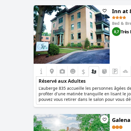
d'un choix idéal pour les couples en quête d'
tels qu'une bouteille de vin mousseux bien fraî
Inn at 
l'atmosphère enchanteresse du Harvey House B
Bed & Br
Très 
8,7
$
Réservé aux Adultes
L'auberge 835 accueille les personnes âgées de 
profiter d'une matinée tranquille en lisant le 
pouvez vous retirer dans le salon pour vous d
spéciaux, tels que les mariages ou les conférenc
Galena