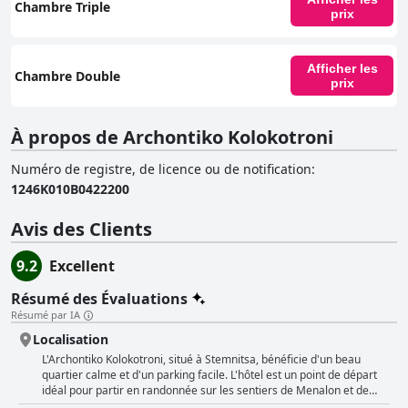
Chambre Triple
prix
Afficher les
Chambre Double
prix
À propos de Archontiko Kolokotroni
Numéro de registre, de licence ou de notification
:
1246Κ010Β0422200
Avis des Clients
9.2
Excellent
Résumé des Évaluations
Résumé par IA
Localisation
L'Archontiko Kolokotroni, situé à Stemnitsa, bénéficie d'un beau
quartier calme et d'un parking facile. L'hôtel est un point de départ
idéal pour partir en randonnée sur les sentiers de Menalon et de
Loussios, qui offrent des vues à couper le souffle. Bien qu'il soit