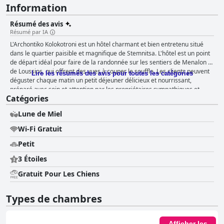
Information
Résumé des avis
Résumé par IA
L'Archontiko Kolokotroni est un hôtel charmant et bien entretenu situé
dans le quartier paisible et magnifique de Stemnitsa. L'hôtel est un point
de départ idéal pour faire de la randonnée sur les sentiers de Menalon et
de Loussios, qui offrent des vues à couper le souffle. Les clients peuvent
Lire les résumés des avis pour toutes les catégories
déguster chaque matin un petit déjeuner délicieux et nourrissant,
préparé avec soin et attention par les propriétaires sympathiques et
Catégories
accueillants. Les chambres sont spacieuses, propres, confortables et
joliment décorées, avec une vue magnifique. Le personnel est
Lune de Miel
constamment loué pour sa gentillesse, son amabilité et sa serviabilité,
fournissant des informations utiles sur les randonnées, les visites et les
Wi-Fi Gratuit
restaurants. La literie est parfaite, avec des matelas très confortables qui
assurent une nuit de sommeil idéale. Bien que certains critiques aient
Petit
noté que les matelas étaient rebondissants, il convient de noter que de
3 Étoiles
nombreux lits en Grèce sont durs. Dans l'ensemble, l'Archontiko
Kolokotroni offre un séjour confortable et douillet qui compense les
Gratuit Pour Les Chiens
éventuelles raideurs du matelas.
Types de chambres
Afficher les