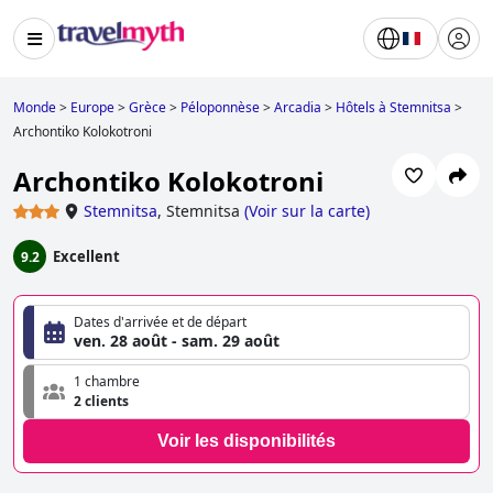
Monde
>
Europe
>
Grèce
>
Péloponnèse
>
Arcadia
>
Hôtels à Stemnitsa
>
Archontiko Kolokotroni
Archontiko Kolokotroni
Stemnitsa
,
Stemnitsa
(
Voir sur la carte
)
Excellent
9.2
Dates d'arrivée et de départ
ven. 28 août - sam. 29 août
1 chambre
2 clients
Voir les disponibilités