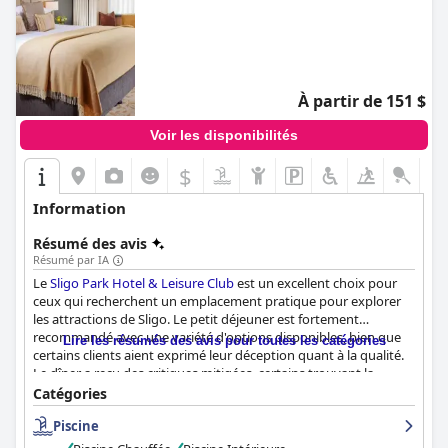
À partir de 151 $
Voir les disponibilités
$
Information
Résumé des avis
Résumé par IA
Le
Sligo Park Hotel & Leisure Club
est un excellent choix pour
ceux qui recherchent un emplacement pratique pour explorer
les attractions de Sligo. Le petit déjeuner est fortement
recommandé avec une variété d'options disponibles, bien que
Lire les résumés des avis pour toutes les catégories
certains clients aient exprimé leur déception quant à la qualité.
Le dîner a reçu des critiques mitigées, certains trouvant la
nourriture exceptionnelle et d'autres la trouvant moyenne. Les
Catégories
chambres sont généralement propres et confortables, bien que
Piscine
certains clients se soient plaints du bruit et de la vétusté du
décor. Le personnel est remarquable et les clients louent son