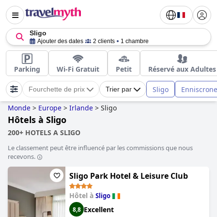
Sligo
Ajouter des dates
2 clients
1 chambre
Parking
Wi-Fi Gratuit
Petit
Réservé aux Adultes
Sligo
Enniscron
Fourchette de prix
Trier par
Monde
>
Europe
>
Irlande
>
Sligo
Hôtels à Sligo
200+ HOTELS A SLIGO
Le classement peut être influencé par les commissions que nous
recevons.
Sligo Park Hotel & Leisure Club
Hôtel à
Sligo
Excellent
8,8