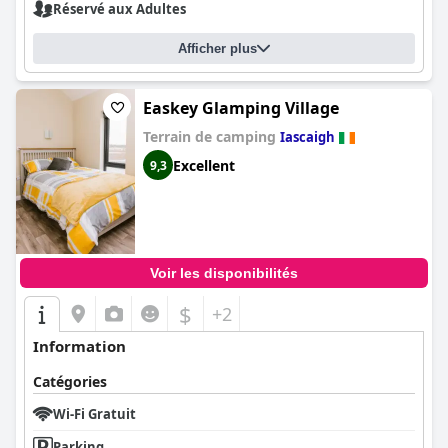
Réservé aux Adultes
Afficher plus
Easkey Glamping Village
Terrain de camping
Iascaigh
Excellent
9,3
Voir les disponibilités
$
+2
Information
Catégories
Wi-Fi Gratuit
Parking