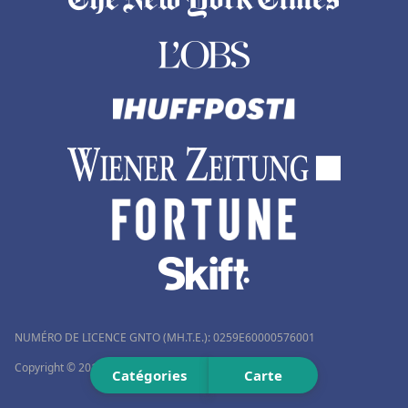
Hôtels à Zanzibar
Hôtels à Saint-André-de-Cubzac
Hôtels à Douville
Hôtels à Tizzano
Hôtels à Les Estables
Hôtels à La Mure
Hôtels en Thaïlande
Hôtels à Douai
Hôtels à Génova
Hôtels à Talloires
Hôtels à Alanya
NUMÉRO DE LICENCE GNTO (MH.T.E.): 0259Ε60000576001
Hôtels à Antananarivo
Copyright © 2012–2026 Travelmyth™. Tous droits réservés.
Catégories
Carte