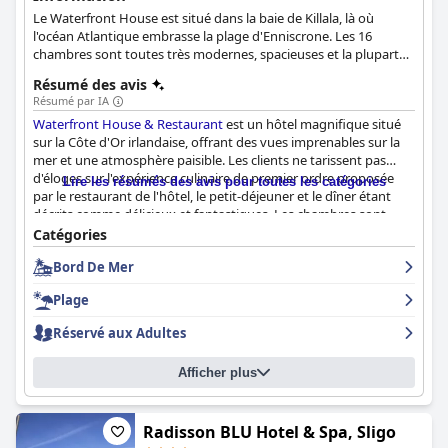
Le Waterfront House est situé dans la baie de Killala, là où
l'océan Atlantique embrasse la plage d'Enniscrone. Les 16
chambres sont toutes très modernes, spacieuses et la plupart
d'entre elles ont une vue sur la mer.
Résumé des avis
Résumé par IA
Waterfront House & Restaurant
est un hôtel magnifique situé
sur la Côte d'Or irlandaise, offrant des vues imprenables sur la
mer et une atmosphère paisible. Les clients ne tarissent pas
d'éloges sur l'expérience culinaire de premier ordre proposée
Lire les résumés des avis pour toutes les catégories
par le restaurant de l'hôtel, le petit-déjeuner et le dîner étant
décrits comme délicieux et fantastiques. Les chambres sont
confortables, spacieuses et bien entretenues, et beaucoup
Catégories
offrent une vue spectaculaire sur la mer. L'hôtel est également
Bord De Mer
connu pour sa propreté impeccable et son personnel amical et
serviable. L'emplacement est idéal pour les amoureux de la
Plage
plage, l'hôtel se trouvant à seulement deux minutes d'une vaste
plage de sable. Dans l'ensemble,
Waterfront House &
Réservé aux Adultes
Restaurant
est un excellent choix pour tous ceux qui
recherchent un séjour relaxant et agréable au bord de la mer.
Afficher plus
Radisson BLU Hotel & Spa, Sligo