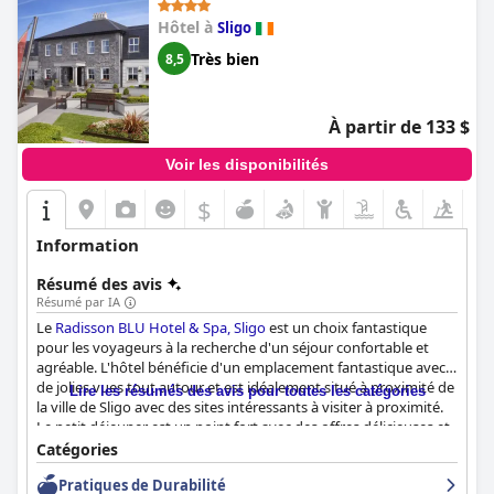
Hôtel à
Sligo
Très bien
8,5
À partir de 133 $
Voir les disponibilités
$
Information
Résumé des avis
Résumé par IA
Le
Radisson BLU Hotel & Spa, Sligo
est un choix fantastique
pour les voyageurs à la recherche d'un séjour confortable et
agréable. L'hôtel bénéficie d'un emplacement fantastique avec
de jolies vues tout autour et est idéalement situé à proximité de
Lire les résumés des avis pour toutes les catégories
la ville de Sligo avec des sites intéressants à visiter à proximité.
Le petit déjeuner est un point fort avec des offres délicieuses et
fraîches et de nombreuses options disponibles. Le dîner a reçu
Catégories
des critiques mitigées, mais la nourriture a été principalement
Pratiques de Durabilité
louée pour sa qualité et son goût. Les chambres sont propres,