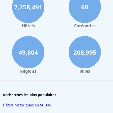
7,258,491
60
Hôtels à Strasbourg
Hôtels à Valence
Hôtels à Gerardmer
Hôtels
Catégories
Hôtels en Sicile
Hôtels à Deauville
Hôtels à Bayonne
49,804
208,995
Hôtels aux Sables d Olonne
Hôtels au Touquet-Paris-Plage
Régions
Villes
Hôtels à Florence
Hôtels à Toulon
Hôtels au Lavandou
Recherches les plus populaires
Hôtels à Beaucaire
Hôtels historiques en Suisse
Hôtels à Menton