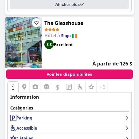
l'hôtel Ocean Sands est un endroit parfait pour des vacances à la
Afficher plus
plage et mérite une nouvelle visite.
The Glasshouse
Hôtel à
Sligo
Excellent
8,8
À partir de 126 $
Voir les disponibilités
$
+6
Information
Catégories
Parking
Accessible
4 Étoiles