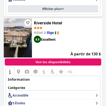
Afficher plus
Riverside Hotel
Hôtel à
Sligo
Excellent
8,8
À partir de 130 $
Voir les disponibilités
$
+6
Information
Catégories
Accessible
3 Étoiles