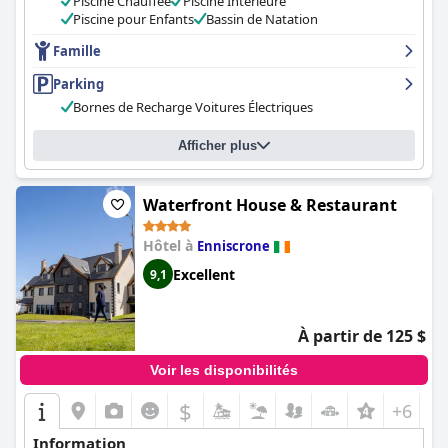
Piscine Chauffée
Piscine Intérieure
amabilité, son professionnalisme et sa serviabilité. Les
Piscine pour Enfants
Bassin de Natation
installations de loisirs, notamment la salle de sport et la piscine,
sont excellentes et bien entretenues. Les familles apprécieront
Famille
les équipements et les services de l'hôtel qui leur sont adaptés.
Parking
Les lits sont confortables et offrent une bonne nuit de sommeil.
Dans l'ensemble, le
Sligo Park Hotel & Leisure Club
est un
Bornes de Recharge Voitures Électriques
excellent choix pour ceux qui recherchent un séjour confortable
et pratique à Sligo.
Afficher plus
Waterfront House & Restaurant
Hôtel à
Enniscrone
Excellent
9,1
À partir de 125 $
Voir les disponibilités
$
+6
Information