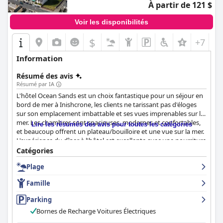
À partir de 121 $
Voir les disponibilités
$
+7
Information
Résumé des avis
Résumé par IA
L'hôtel Ocean Sands est un choix fantastique pour un séjour en
bord de mer à Inishcrone, les clients ne tarissant pas d'éloges
sur son emplacement imbattable et ses vues imprenables sur la
mer. Les chambres sont spacieuses, modernes et confortables,
Lire les résumés des avis pour toutes les catégories
et beaucoup offrent un plateau/bouilloire et une vue sur la mer.
L'expérience du dîner à l'hôtel est excellente avec une nourriture
délicieuse et un personnel accommodant, tandis que
Catégories
l'expérience du petit-déjeuner est mitigée, certains clients la
Plage
trouvant insuffisante. L'hôtel est d'une propreté impeccable et
bien entretenu, avec un personnel amical et serviable qui se
Famille
surpasse pour que les clients se sentent les bienvenus. L'hôtel
offre d'excellentes options de stationnement, y compris un
Parking
garage privé, et accepte les enfants et les chiens, ce qui le rend
Bornes de Recharge Voitures Électriques
parfait pour les familles. Les lits sont très appréciés pour leur
confort, assurant une bonne nuit de sommeil. Dans l'ensemble,