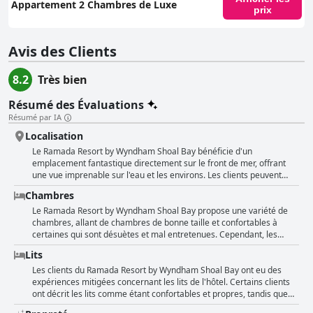
Appartement 2 Chambres de Luxe
prix
Avis des Clients
8.2
Très bien
Résumé des Évaluations
Résumé par IA
Localisation
Le Ramada Resort by Wyndham Shoal Bay bénéficie d'un
emplacement fantastique directement sur le front de mer, offrant
une vue imprenable sur l'eau et les environs. Les clients peuvent
profiter d'un accès facile aux restaurants locaux, aux cafés et au
Chambres
Country Club, ce qui en fait un endroit idéal pour des vacances en
famille ou une escapade romantique. Les installations de la piscine
Le Ramada Resort by Wyndham Shoal Bay propose une variété de
du complexe et sa proximité avec la plage en font un séjour relaxant
chambres, allant de chambres de bonne taille et confortables à
et confortable avec de nombreuses possibilités de promenades
certaines qui sont désuètes et mal entretenues. Cependant, les
dans la nature et d'exploration de la région. Les visiteurs ont
chambres sont généralement propres et spacieuses, certaines
Lits
apprécié le personnel serviable et amical ainsi que les
offrant des vues imprenables et un accès au balcon. Certaines
appartements bien équipés qui avaient tout ce dont ils avaient
chambres, en particulier les appartements, sont magnifiquement
Les clients du Ramada Resort by Wyndham Shoal Bay ont eu des
besoin. Certains clients ont noté que l'hôtel pourrait améliorer sa
présentées avec un mobilier moderne et des équipements bien
expériences mitigées concernant les lits de l'hôtel. Certains clients
propreté et sa préparation pour les réservations, mais dans
aménagés. Il y a aussi des chambres patrimoniales avec vue sur la
ont décrit les lits comme étant confortables et propres, tandis que
l'ensemble, l'emplacement et les installations étaient imbattables.
plage. Cependant, certains clients ont mentionné que les chambres
d'autres les ont trouvés inconfortables et nécessitant d'être