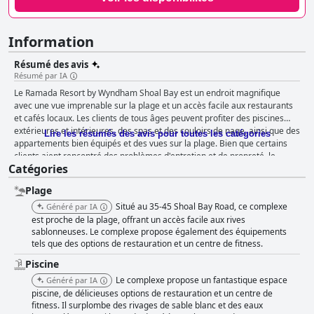
Information
Résumé des avis
Résumé par IA
Le Ramada Resort by Wyndham Shoal Bay est un endroit magnifique
avec une vue imprenable sur la plage et un accès facile aux restaurants
et cafés locaux. Les clients de tous âges peuvent profiter des piscines
extérieures et intérieures, des spas et des couloirs de nage, ainsi que des
Lire les résumés des avis pour toutes les catégories
appartements bien équipés et des vues sur la plage. Bien que certains
clients aient rencontré des problèmes d'entretien et de propreté, le
Catégories
personnel serviable et amical a compensé ces désagréments. Les
familles peuvent passer un agréable moment et créer des souvenirs
Plage
grâce aux équipements adaptés aux enfants, à la salle de jeux et à la
proximité des attractions. Bien que certains clients aient eu des
Situé au 35-45 Shoal Bay Road, ce complexe
Généré par IA
expériences mitigées avec les lits, le Ramada Resort est dans l'ensemble
est proche de la plage, offrant un accès facile aux rives
un excellent séjour relaxant pour ceux qui cherchent à se détendre et à
sablonneuses. Le complexe propose également des équipements
tels que des options de restauration et un centre de fitness.
profiter de vacances à la plage.
Piscine
Le complexe propose un fantastique espace
Généré par IA
piscine, de délicieuses options de restauration et un centre de
fitness. Il surplombe des rivages de sable blanc et des eaux