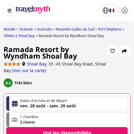
Monde
>
Océanie
>
Australie
>
Nouvelle-Galles du Sud
>
Port Stephens
>
Hôtels à Shoal Bay
>
Ramada Resort by Wyndham Shoal Bay
Ramada Resort by
Wyndham Shoal Bay
Shoal Bay
,
35 -45 Shoal Bay Road, Shoal
Bay
(
Voir sur la carte
)
Très bien
8.2
Dates d'arrivée et de départ
ven. 28 août - sam. 29 août
1 chambre
2 clients
Voir les disponibilités