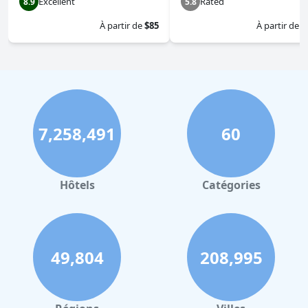
Excellent
Rated
8.9
5.8
À partir de
$85
À partir de
$
7,258,491
60
Hôtels
Catégories
49,804
208,995