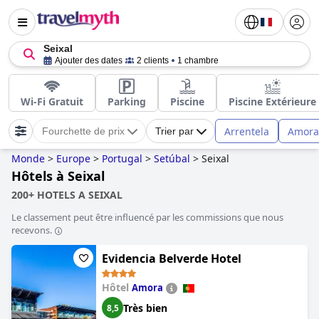
Seixal
Ajouter des dates
2 clients
1 chambre
Wi-Fi Gratuit
Parking
Piscine
Piscine Extérieure
Arrentela
Amora
Fourchette de prix
Trier par
Monde
>
Europe
>
Portugal
>
Setúbal
>
Seixal
Hôtels à Seixal
200+ HOTELS A SEIXAL
Le classement peut être influencé par les commissions que nous
recevons.
Evidencia Belverde Hotel
Hôtel
Amora
Très bien
8,5