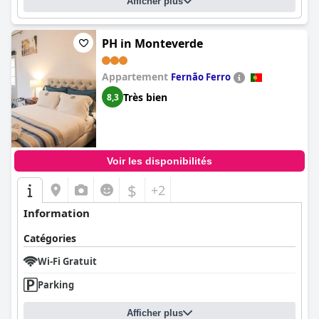
Afficher plus
PH in Monteverde
Appartement
Fernão Ferro
Très bien
8,3
Voir les disponibilités
$
+2
Information
Catégories
Wi-Fi Gratuit
Parking
Afficher plus