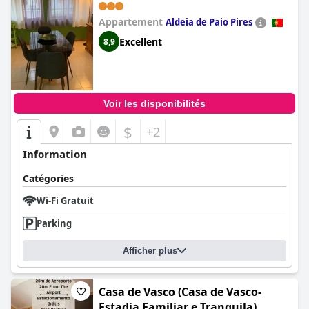
Appartement
Aldeia de Paio Pires
Excellent
8,9
Voir les disponibilités
$
+2
Information
Catégories
Wi-Fi Gratuit
Parking
Afficher plus
Casa de Vasco (Casa de Vasco-
Estadia Familiar e Tranquila)