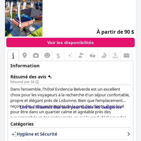
À partir de 90 $
Voir les disponibilités
$
Information
Résumé des avis
Résumé par IA
Dans l'ensemble, l'hôtel Evidencia Belverde est un excellent
choix pour les voyageurs à la recherche d'un séjour confortable,
propre et élégant près de Lisbonne. Bien que l'emplacement
reçoive des critiques mitigées de la part des clients, il est loué
Lire les résumés des avis pour toutes les catégories
pour être dans un quartier calme et agréable près des
supermarchés et des restaurants, ce qui le rend idéal pour des
vacances à la plage. Le petit déjeuner de l'hôtel est très apprécié
Catégories
pour sa qualité exceptionnelle, sa diversité et sa présentation.
Hygiène et Sécurité
Le service fourni par le personnel est fantastique et les clients
soulignent l'attention, le professionnalisme et l'amabilité du