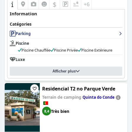
$
+6
Information
Catégories
Parking
Piscine
Piscine Chauffée
Piscine Privée
Piscine Extérieure
Luxe
Afficher plus
Residencial T2 no Parque Verde
Terrain de camping
Quinta do Conde
Très bien
8,4