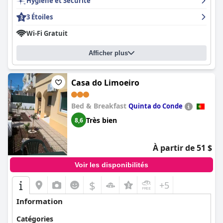
Hygiène et Sécurité
3 Étoiles
Wi-Fi Gratuit
Afficher plus
Casa do Limoeiro
Bed & Breakfast
Quinta do Conde
Très bien
8,6
À partir de 51 $
Voir les disponibilités
$
+5
Information
Catégories