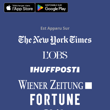
Hôtels à Amneville
Hôtels à Maussane les Alpilles
Hôtels à Meschers-sur-Gironde
Est Apparu Sur
Hôtels à Hammamet