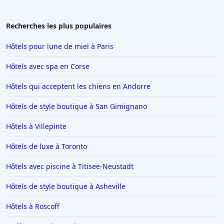
Hôtels à Montélimar
Hôtels à Aix-les-Bains
Recherches les plus populaires
Hôtels à Istanbul
Hôtels pour lune de miel à Paris
Hôtels en Espagne
Hôtels avec spa en Corse
Hôtels à Ténériffe
Hôtels qui acceptent les chiens en Andorre
Hôtels à Plailly
Hôtels de style boutique à San Gimignano
Hôtels à La Toussuire
Hôtels en Lorraine
Hôtels à Villepinte
Hôtels à Monte Carlo
Hôtels de luxe à Toronto
Hôtels à San Sebastian
Hôtels avec piscine à Titisee-Neustadt
Hôtels à Dieulefit
Hôtels de style boutique à Asheville
Hôtels à Châtillon-sur-Seine
Hôtels à Roscoff
Hôtels à Brest