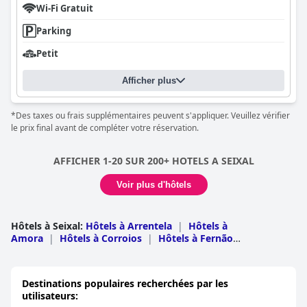
Wi-Fi Gratuit
Parking
Petit
Afficher plus
*Des taxes ou frais supplémentaires peuvent s'appliquer. Veuillez vérifier
le prix final avant de compléter votre réservation.
AFFICHER 1-20 SUR 200+ HOTELS A SEIXAL
Voir plus d'hôtels
Hôtels à Seixal
:
Hôtels à Arrentela
|
Hôtels à
Amora
|
Hôtels à Corroios
|
Hôtels à Fernão
Ferro
|
Hôtels à Quinta do Conde
|
Hôtels à Aldeia de
Paio Pires
Destinations populaires recherchées par les
utilisateurs: