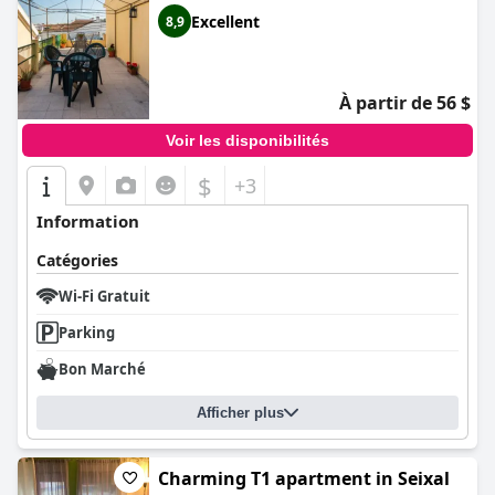
Excellent
8,9
À partir de 56 $
Voir les disponibilités
$
+3
Information
Catégories
Wi-Fi Gratuit
Parking
Bon Marché
Afficher plus
Charming T1 apartment in Seixal