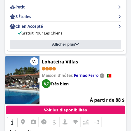
Petit
3 Étoiles
Chien Accepté
Gratuit Pour Les Chiens
Afficher plus
Lobateira Villas
Maison d'hôtes
Fernão Ferro
Très bien
8,7
À partir de 88 $
Voir les disponibilités
$
+3