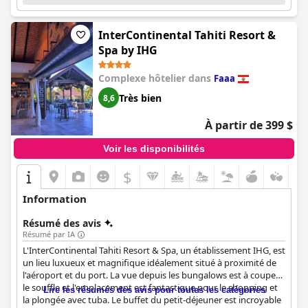
dans cet hôtel de premier ordre.
InterContinental Tahiti Resort &
Spa by IHG
Complexe hôtelier dans
Faaa
Très bien
8,6
À partir de 399 $
Voir les disponibilités
$
Information
Résumé des avis
Résumé par IA
L'InterContinental Tahiti Resort & Spa, un établissement IHG, est
un lieu luxueux et magnifique idéalement situé à proximité de
l'aéroport et du port. La vue depuis les bungalows est à couper
le souffle et l'emplacement est fantastique pour le shopping et
Lire les résumés des avis pour toutes les catégories
la plongée avec tuba. Le buffet du petit-déjeuner est incroyable