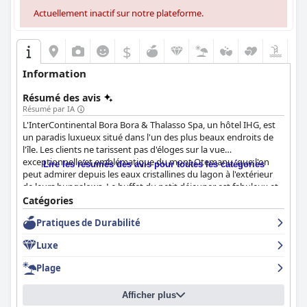
Actuellement inactif sur notre plateforme.
$
Information
Résumé des avis
Résumé par IA
L'InterContinental Bora Bora & Thalasso Spa, un hôtel IHG, est
un paradis luxueux situé dans l'un des plus beaux endroits de
l'île. Les clients ne tarissent pas d'éloges sur la vue
exceptionnelle et emblématique du mont Otemanu, que l'on
Lire les résumés des avis pour toutes les catégories
peut admirer depuis les eaux cristallines du lagon à l'extérieur
de leurs bungalows. Le buffet du petit déjeuner est fabuleux et
varié, ce qui lui vaut de bonnes notes de la part des clients. Les
Catégories
chambres sont superbes et de qualité 5 étoiles, avec des vues à
Pratiques de Durabilité
couper le souffle sur le lagon et les montagnes. Le personnel est
amical, serviable et empathique, offrant une hospitalité de haut
Luxe
niveau. La plage est magnifique, avec une eau cristalline et des
activités pour les clients. Les activités exceptionnelles, les
Plage
installations haut de gamme et le personnel exceptionnel du
complexe créent des vacances incomparablement spéciales.
Afficher plus
L'InterContinental Bora Bora & Thalasso Spa est un complexe de