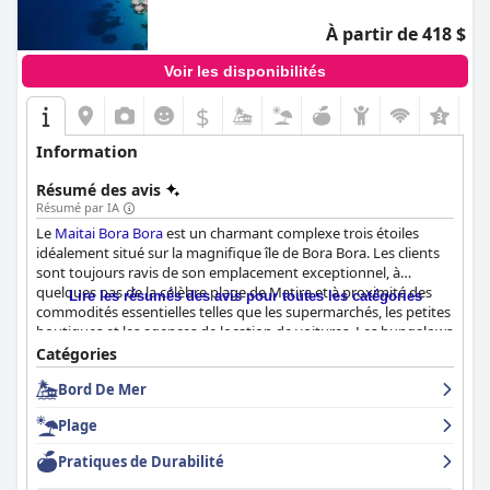
À partir de 418 $
Voir les disponibilités
$
Information
Résumé des avis
Résumé par IA
Le
Maitai Bora Bora
est un charmant complexe trois étoiles
idéalement situé sur la magnifique île de Bora Bora. Les clients
sont toujours ravis de son emplacement exceptionnel, à
quelques pas de la célèbre plage de Matira et à proximité des
Lire les résumés des avis pour toutes les catégories
commodités essentielles telles que les supermarchés, les petites
boutiques et les agences de location de voitures. Les bungalows
sur pilotis offrent des vues pittoresques sur le lagon et
Catégories
l'expérience unique d'observer des raies en contrebas, ce qui
Bord De Mer
rehausse l'attrait général du séjour. La proximité de l'hôtel avec
le Bora Bora Beach Club et de diverses options de restauration
Plage
contribue également à sa commodité.
Pratiques de Durabilité
Le buffet du petit-déjeuner reçoit des critiques mitigées, de
nombreux clients appréciant sa variété et son exhaustivité, avec