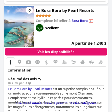
luxe incontournable qui offre des services de haute qualité dans
un environnement paradisiaque.
Le Bora Bora by Pearl Resorts
Complexe hôtelier à
Bora Bora
Excellent
9,3
À partir de 1 240 $
Voir les disponibilités
$
Information
Résumé des avis
Résumé par IA
Le Bora Bora by Pearl Resorts
est un superbe complexe situé sur
un motu avec une vue imprenable sur le mont Otemanu.
L'emplacement est idyllique et parfait pour des vacances
inoubliables au paradis. Les clients ne tarissent pas d'éloges sur
Lire les résumés des avis pour toutes les catégories
les magnifiques hébergements, notamment les bungalows sur
l'eau dotés de piscines privées et d'un décor polynésien