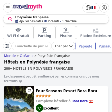
Polynésie française
Ajouter des dates
2 clients
1 chambre
Wi-Fi Gratuit
Parking
Piscine
Piscine Extérieure
Papeete
Punaau
Fourchette de prix
Trier par
Monde
>
Océanie
>
Polynésie française
Hôtels en Polynésie française
200+ HOTELS EN POLYNESIE FRANCAISE
Le classement peut être influencé par les commissions que nous
recevons.
Four Seasons Resort Bora Bora
Complexe hôtelier à
Bora Bora
Excellent
9,1