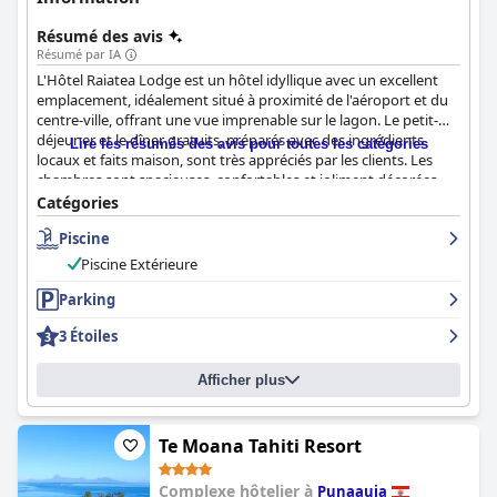
Résumé des avis
Résumé par IA
L'Hôtel Raiatea Lodge est un hôtel idyllique avec un excellent
emplacement, idéalement situé à proximité de l'aéroport et du
centre-ville, offrant une vue imprenable sur le lagon. Le petit-
déjeuner et le dîner gratuits, préparés avec des ingrédients
Lire les résumés des avis pour toutes les catégories
locaux et faits maison, sont très appréciés par les clients. Les
chambres sont spacieuses, confortables et joliment décorées,
certaines offrant une vue imprenable sur le lagon. L'hôtel se
Catégories
vante d'une propreté exceptionnelle et d'installations
Piscine
impeccables, notamment une piscine élégante et moderne avec
des chaises longues confortables. Le personnel est décrit
Piscine Extérieure
comme amical, serviable et attentif, se surpassant constamment
pour assurer aux clients un séjour confortable. Dans l'ensemble,
Parking
le
Raiatea Lodge Hotel
est un hôtel de premier ordre, parfait
3 Étoiles
pour un séjour relaxant et agréable sur l'île de Raiatea.
Afficher plus
Te Moana Tahiti Resort
Complexe hôtelier à
Punaauia