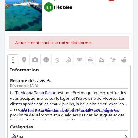
Très bien
8,1
Actuellement inactif sur notre plateforme.
$
Information
Résumé des avis
Résumé par IA
Le
Te Moana Tahiti Resort
est un hôtel magnifique qui offre des
vues exceptionnelles sur le lagon et l'île voisine de Moorea. Les
clients apprécient les beaux jardins, la belle piscine et l'excellent
accès à la plage et au lagon. L'hôtel est idéalement situé à
Lire les résumés des avis pour toutes les catégories
proximité de l'aéroport et à quelques pas des boutiques et des
food trucks. Les options de petit-déjeuner sont nombreuses,
bien que certains clients les aient trouvées un peu chères. Le
Catégories
restaurant associé propose une cuisine délicieuse, bien que les
Spa
prix puissent être un peu élevés. Les chambres sont