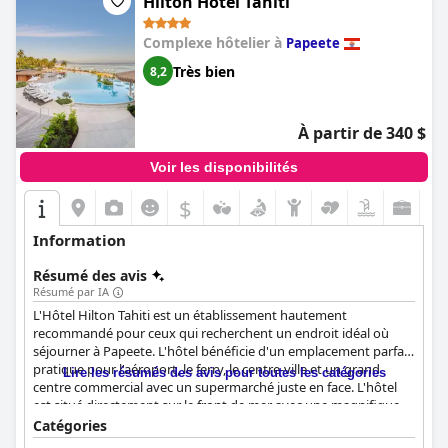
Hilton Hotel Tahiti
inoubliable à ceux qui recherchent une relaxation, un luxe et
une intimité inégalés.
Complexe hôtelier à
Papeete
Très bien
8,2
À partir de 340 $
Voir les disponibilités
$
Information
Résumé des avis
Résumé par IA
L'Hôtel Hilton Tahiti est un établissement hautement
recommandé pour ceux qui recherchent un endroit idéal où
séjourner à Papeete. L'hôtel bénéficie d'un emplacement parfait,
pratique pour l'aéroport, le ferry, le centre-ville et un grand
Lire les résumés des avis pour toutes les catégories
centre commercial avec un supermarché juste en face. L'hôtel
est situé directement sur le front de mer avec une magnifique
piscine qui a conquis le cœur de nombreux clients. Le petit-
Catégories
déjeuner a reçu des critiques mitigées, mais certains clients l'ont