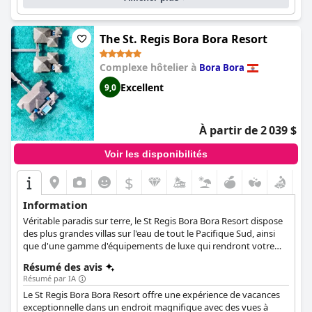
luxueux au paradis.
The St. Regis Bora Bora Resort
Complexe hôtelier à
Bora Bora
Excellent
9,0
À partir de 2 039 $
Voir les disponibilités
$
Information
Véritable paradis sur terre, le St Regis Bora Bora Resort dispose
des plus grandes villas sur l'eau de tout le Pacifique Sud, ainsi
que d'une gamme d'équipements de luxe qui rendront votre
séjour aussi relaxant et rafraîchissant que possible. Créant un
Résumé des avis
environnement de sérénité et d'intimité absolues, le complexe
Résumé par IA
offre à ses clients la possibilité de se détendre dans leur villa sur
Le St Regis Bora Bora Resort offre une expérience de vacances
l'eau ou sur la plage, de se faire dorloter avec des soins de spa
exceptionnelle dans un endroit magnifique avec des vues à
uniques, de se détendre au bord de la piscine et de se délecter