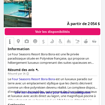
À partir de 2 054 $
Voir les disponibilités
$
Information
Le Four Seasons Resort Bora Bora est une île privée
paradisiaque située en Polynésie française, qui propose un
hébergement luxueux comprenant des suites spacieuses en
bungalow au-dessus de l'eau, des villas en bord de mer et des
Résumé des avis
bungalows au-dessus de l'eau avec piscine. Le complexe hôtelier
Résumé par IA
dispose d'une gamme d'équipements tels qu'un spa, une
Le
Four Seasons Resort Bora Bora
est un luxueux paradis sur
restauration en chambre 24/24, des concierges multilingues, des
terre avec un emplacement idyllique que les clients décrivent
activités pour les familles, des produits de bain de luxe et bien
comme un rêve polynésien devenu réalité. Le complexe dispose
plus encore. Les clients peuvent profiter d'activités sous-
d'installations incroyables, notamment des bungalows spacieux
marines telles que des expéditions de plongée avec tuba ou de
Lire les résumés des avis pour toutes les catégories
et luxueux avec accès direct au lagon, une magnifique piscine à
plongée sous-marine, ou participer à une expérience de bien-
débordement et un lagon privé où il fait bon se détendre. Le
être dirigée par des experts internationaux en la matière. Le
personnel est exceptionnel, offrant un service chaleureux,
complexe propose également des excursions telles que des
Catégories