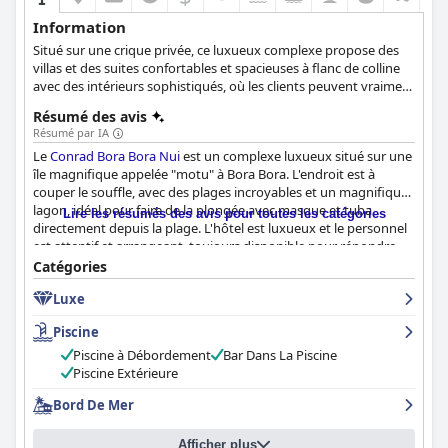
Information
Situé sur une crique privée, ce luxueux complexe propose des
villas et des suites confortables et spacieuses à flanc de colline
avec des intérieurs sophistiqués, où les clients peuvent vraiment
se reposer, se détendre et profiter de leur temps libre. Un spa
Résumé des avis
avec des soins à base de produits naturels, des options de
Résumé par IA
restauration exquises avec vue sur la mer et une variété
Le
Conrad Bora Bora Nui
est un complexe luxueux situé sur une
d'expériences et d'activités sont disponibles pour rendre votre
île magnifique appelée "motu" à Bora Bora. L'endroit est à
séjour vraiment inoubliable.
couper le souffle, avec des plages incroyables et un magnifique
lagon, idéal pour faire de la plongée avec masque et tuba
Lire les résumés des avis pour toutes les catégories
directement depuis la plage. L'hôtel est luxueux et le personnel
est attentif et arrangeant, toujours disponible pour répondre
aux besoins des clients. Le petit déjeuner est excellent, avec une
Catégories
abondance de plats délicieux et de grande qualité, tandis que
Luxe
les repas à l'hôtel sont considérés comme étant d'un bon
niveau, avec quelques options exceptionnelles. Les chambres
Piscine
sont spacieuses et bien équipées, les superbes villas sur l'eau
étant un point fort. La propreté de l'hôtel et de ses environs est
Piscine à Débordement
Bar Dans La Piscine
exceptionnelle et le personnel est aimable, serviable et toujours
Piscine Extérieure
attentif aux besoins des clients. La plage à proximité de l'hôtel
Bord De Mer
est magnifique et les équipements et activités disponibles sont
excellents. Dans l'ensemble, le
Conrad Bora Bora Nui
est un
hôtel incontournable pour ceux qui recherchent un séjour
Afficher plus