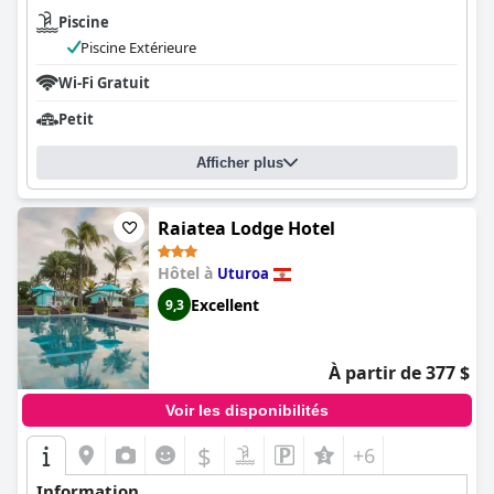
Piscine
Piscine Extérieure
Wi-Fi Gratuit
Petit
Afficher plus
Raiatea Lodge Hotel
Hôtel à
Uturoa
Excellent
9,3
À partir de 377 $
Voir les disponibilités
$
+6
Information