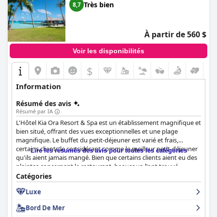
Très bien
8,7
plongée avec tuba. Les lits et les oreillers sont extrêmement
confortables, offrant une excellente nuit de sommeil. L'hôtel
propose d'excellentes installations, commodités et forfaits
spécialement conçus pour les jeunes mariés. Dans l'ensemble,
À partir de 560 $
malgré quelques critiques mineures, le
Hilton Moorea Lagoon
Resort & Spa
est très bien noté et offre un séjour luxueux et
Voir les disponibilités
inoubliable.
$
Information
Résumé des avis
Résumé par IA
L'Hôtel Kia Ora Resort & Spa est un établissement magnifique et
bien situé, offrant des vues exceptionnelles et une plage
magnifique. Le buffet du petit-déjeuner est varié et frais,
certains clients le considérant comme le meilleur petit-déjeuner
Lire les résumés des avis pour toutes les catégories
qu'ils aient jamais mangé. Bien que certains clients aient eu des
plaintes concernant le restaurant, beaucoup l'ont trouvé
excellent et un point culminant de leur séjour. Les chambres
Catégories
sont spacieuses, propres et confortables avec de belles vues,
Luxe
bien que certaines pourraient bénéficier d'un rafraîchissement.
Le personnel est décrit comme charmant, amical et toujours
Bord De Mer
disponible pour aider, offrant une hospitalité exceptionnelle. Le