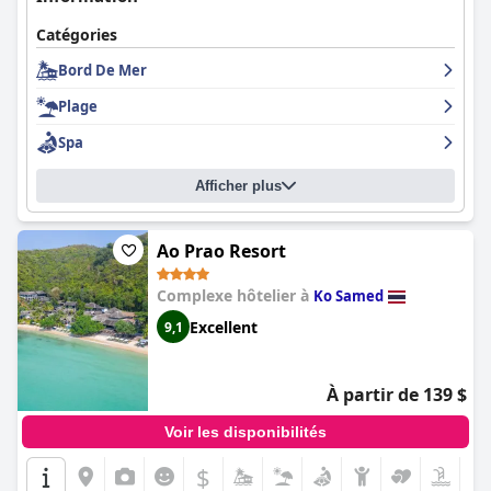
Catégories
Bord De Mer
Plage
Spa
Afficher plus
Ao Prao Resort
Complexe hôtelier à
Ko Samed
Excellent
9,1
À partir de 139 $
Voir les disponibilités
$