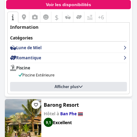
Voir les disponibilités
$
+6
Information
Catégories
Lune de Miel
Romantique
Piscine
Piscine Extérieure
Afficher plus
Barong Resort
Hôtel à
Ban Phe
Excellent
9,1