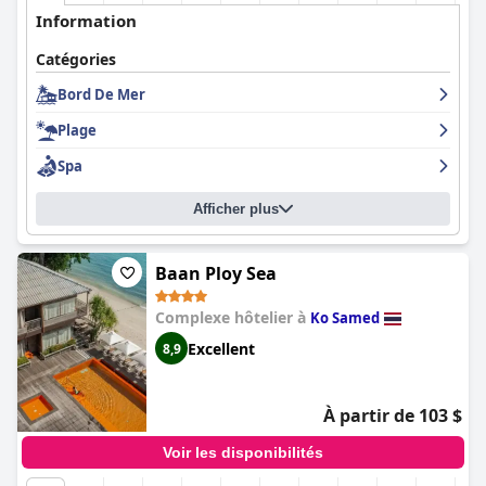
Information
Catégories
Bord De Mer
Plage
Spa
Afficher plus
Baan Ploy Sea
Complexe hôtelier à
Ko Samed
Excellent
8,9
À partir de 103 $
Voir les disponibilités