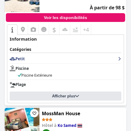
À partir de 98 $
Voir les disponibilités
$
+4
Information
Catégories
Petit
Piscine
Piscine Extérieure
Plage
Afficher plus
MossMan House
Hôtel à
Ko Samed