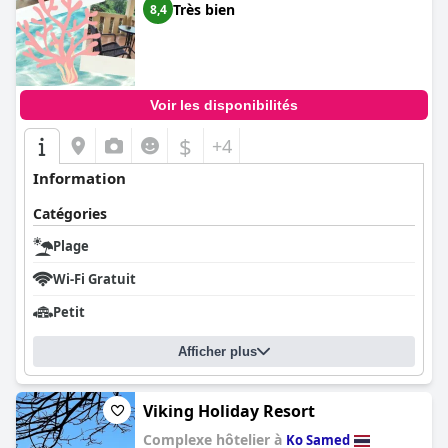
Très bien
8,4
Voir les disponibilités
$
+4
Information
Catégories
Plage
Wi-Fi Gratuit
Petit
Afficher plus
Viking Holiday Resort
Complexe hôtelier à
Ko Samed