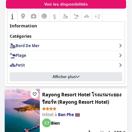
Voir les disponibilités
$
+2
Information
Catégories
Bord De Mer
Plage
Petit
Afficher plus
Rayong Resort Hotel โรงแรมระยอง
รีสอร์ท (Rayong Resort Hotel)
Hôtel à
Ban Phe
Bien
7,7