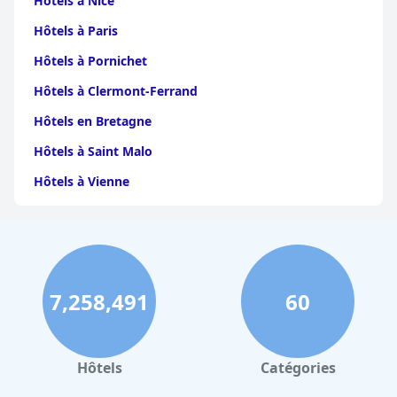
Hôtels à Nice
Hôtels à Paris
Hôtels à Pornichet
Hôtels à Clermont-Ferrand
Hôtels en Bretagne
Hôtels à Saint Malo
Hôtels à Vienne
Hôtels à Dijon
Hôtels à Perpignan
Hôtels au Grand-Bornand
7,258,491
60
Hôtels à Strasbourg
Hôtels à Valence
Hôtels à Gerardmer
Hôtels
Catégories
Hôtels en Sicile