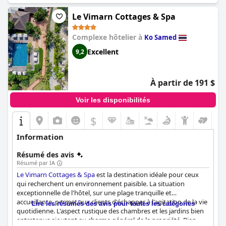
Le Vimarn Cottages & Spa
Complexe hôtelier à
Ko Samed
Excellent
9,2
À partir de 191 $
Voir les disponibilités
$
Information
Résumé des avis
Résumé par IA
Le Vimarn Cottages & Spa
est la destination idéale pour ceux
qui recherchent un environnement paisible. La situation
exceptionnelle de l'hôtel, sur une plage tranquille et
accueillante, permet aux clients d'échapper à l'agitation de la vie
Lire les résumés des avis pour toutes les catégories
quotidienne. L'aspect rustique des chambres et les jardins bien
entretenus ajoutent au charme général de la propriété. Bien