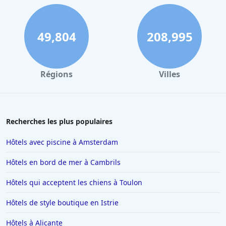
Hôtels à Deauville
Hôtels à Bayonne
49,804
208,995
Hôtels aux Sables d Olonne
Hôtels au Touquet-Paris-Plage
Régions
Villes
Hôtels à Florence
Hôtels à Toulon
Hôtels au Lavandou
Recherches les plus populaires
Hôtels à Beaucaire
Hôtels avec piscine à Amsterdam
Hôtels à Menton
Hôtels en bord de mer à Cambrils
Hôtels à Blois
Hôtels qui acceptent les chiens à Toulon
Hôtels à Valence
Hôtels de style boutique en Istrie
Hôtels à Risoul
Hôtels à Toulouse
Hôtels à Alicante