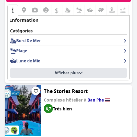
$
+5
Information
Catégories
Bord De Mer
Plage
Lune de Miel
Afficher plus
The Stories Resort
Complexe hôtelier à
Ban Phe
Très bien
8,7