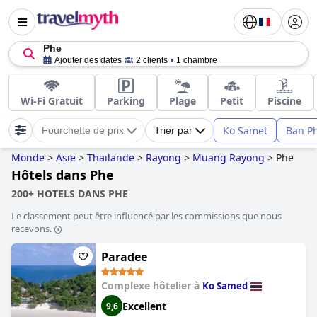
Phe
Ajouter des dates
2 clients
1 chambre
Wi-Fi Gratuit
Parking
Plage
Petit
Piscine
Ko Samet
Ban P
Fourchette de prix
Trier par
Monde
>
Asie
>
Thaïlande
>
Rayong
>
Muang Rayong
>
Phe
Hôtels dans Phe
200+ HOTELS DANS PHE
Le classement peut être influencé par les commissions que nous
recevons.
Paradee
Complexe hôtelier à
Ko Samed
Excellent
9,6