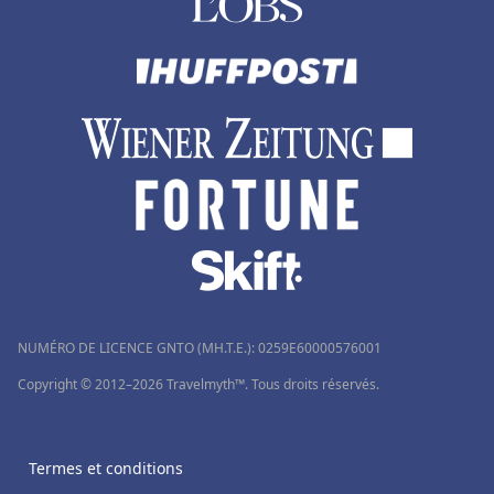
Hôtels à Les Estables
Hôtels à La Mure
Hôtels en Thaïlande
Hôtels à Douai
Hôtels à Génova
Hôtels à Talloires
Hôtels à Alanya
Hôtels à Antananarivo
NUMÉRO DE LICENCE GNTO (MH.T.E.): 0259Ε60000576001
Copyright © 2012–2026 Travelmyth™. Tous droits réservés.
Termes et conditions