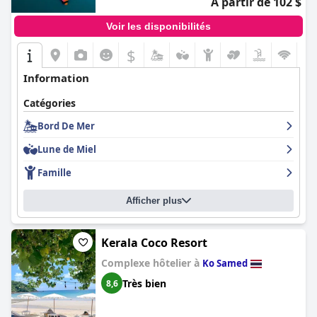
À partir de 102 $
Voir les disponibilités
$
Information
Catégories
Bord De Mer
Lune de Miel
Famille
Afficher plus
Kerala Coco Resort
Complexe hôtelier à
Ko Samed
Très bien
8,6