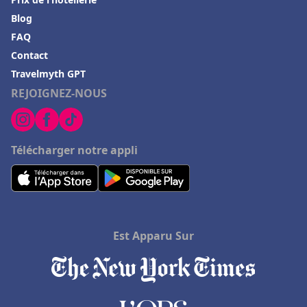
Hôtels à Mercuer
Blog
Hôtels à Tournefeuille
FAQ
Contact
Hôtels à Le Mont-Saint-Michel
Travelmyth GPT
Hôtels à La Ferté-Bernard
REJOIGNEZ-NOUS
Hôtels à Beaune
Hôtels à Alba
Télécharger notre appli
Hôtels à Honolulu
Hôtels à Allevard
Hôtels en Haute-Normandie
Hôtels à Zanzibar
Est Apparu Sur
Hôtels à Saint-André-de-Cubzac
Hôtels à Douville
Hôtels à Tizzano