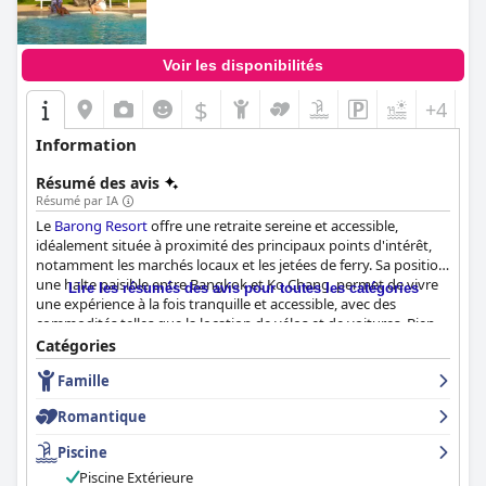
Voir les disponibilités
$
+4
Information
Résumé des avis
Résumé par IA
Le
Barong Resort
offre une retraite sereine et accessible,
idéalement située à proximité des principaux points d'intérêt,
notamment les marchés locaux et les jetées de ferry. Sa position,
une halte paisible entre Bangkok et Ko Chang, permet de vivre
Lire les résumés des avis pour toutes les catégories
une expérience à la fois tranquille et accessible, avec des
commodités telles que la location de vélos et de voitures. Bien
qu'un peu éloigné de la plage et du centre-ville, le cadre
Catégories
tranquille et le personnel amical rehaussent considérablement
Famille
l'attrait, certains clients appréciant la promenade de 500 m
jusqu'à la plage.
Romantique
Le petit-déjeuner du complexe hôtelier est très apprécié pour sa
Piscine
qualité et sa variété, décrit comme fabuleux et copieux. Bien que
Piscine Extérieure
les critiques occasionnelles mentionnent un choix limité, le petit-