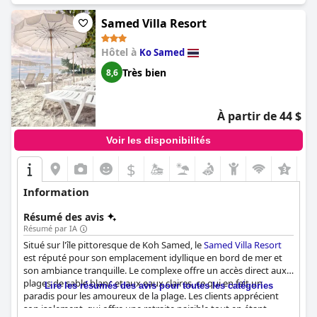
En résumé, le
Larissa Samed resort
est célébré pour ses
hébergements propres, confortables et joliment meublés dans
Samed Villa Resort
un excellent emplacement. La combinaison d'un
environnement immaculé, d'un personnel amical et d'un accès
Hôtel à
Ko Samed
pratique aux zones à la fois isolées et animées en fait une
destination idéale pour un séjour reposant et agréable à Koh
Très bien
8,6
Samet.
À partir de 44 $
Voir les disponibilités
$
+1
Information
Résumé des avis
Résumé par IA
Situé sur l'île pittoresque de Koh Samed, le
Samed Villa Resort
est réputé pour son emplacement idyllique en bord de mer et
son ambiance tranquille. Le complexe offre un accès direct aux
plages de sable blanc et aux eaux claires, ce qui en fait un
Lire les résumés des avis pour toutes les catégories
paradis pour les amoureux de la plage. Les clients apprécient
son isolement, qui offre une retraite paisible tout en étant