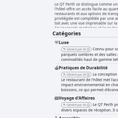
Le QT Perth se distingue comme un 
l'hôtel offre un accès facile au qua
restaurants et aux options de transp
privilégiée est complétée par une a
toit avec une vue imprenable sur la ville. Les clients louent massivement les chambres de l'hôtel pour leur design
équipements modernes et leurs tou
Catégories
confortables, avec de grands lits d
des articles de toilette exquis. Un
taille et des douches doubles. Malg
Luxe
mineurs sont éclipsés par les commentaires po
Connu pour son
Généré par IA
au QT Perth reçoit des critiques mi
parquets sombres et des salles
service exceptionnel au restaurant d
commodités haut de gamme telle
buffet et le coût élevé, ce qui entraîne une variabilit
bien considérée, en particulier le bar
Pratiques de Durabilité
de la nourriture et le service amical
La conception 
Généré par IA
fermetures occasionnelles de restaurants et le service d'étage
Le restaurant de l'hôtel met l'a
gentillesse, son professionnalisme e
manière significative aux expérience
impact environnemental en chois
moins satisfaisant sont mentionnés, mais ce sont des e
boissons, ce qui permet d'économ
confortable et pratique grâce à s
Voyage d'Affaires
bien pensés améliorent encore l'ex
l'adéquation familiale soient notées. Dans l'ensemble, le QT Perth excelle à fournir un environnement propre et accueillant avec
Le QT Perth pr
Généré par IA
normes de service élevées dans div
divers espaces de réception. Il 
chambres luxueuses, d'un emplacemen
exceptionnel pour les voyageurs à la