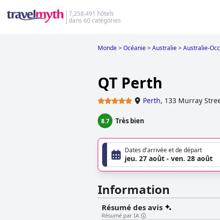
7,258,491 hôtels
dans 60 catégories
Monde
>
Océanie
>
Australie
>
Australie-Occ
QT Perth
Perth
,
133 Murray Stre
Très bien
8.7
Dates d'arrivée et de départ
jeu. 27 août - ven. 28 août
Information
Résumé des avis
Résumé par IA