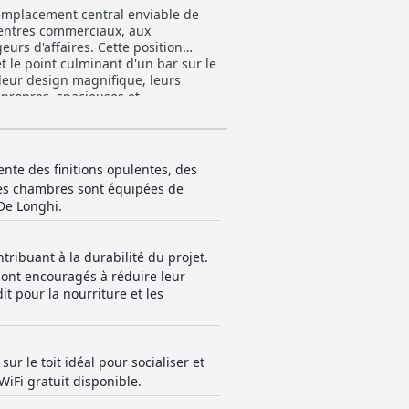
'emplacement central enviable de
x centres commerciaux, aux
eurs d'affaires. Cette position
 le point culminant d'un bar sur le
propres, spacieuses et
ux Dyson, des peignoirs moelleux et
ns avec des baignoires de grande
éclairage, ces inconvénients
euner
ente des finitions opulentes, des
use et bien présentée, ainsi que le
Les chambres sont équipées de
s options limitées, l'absence de
De Longhi.
tiques soulignent l'excellente qualité
ns de restauration limitées, les
ribuant à la durabilité du projet.
 sont encouragés à réduire leur
é de l'équipe, contribuant de
 positives, quelques cas de service
 pour la nourriture et les
t des équipements supplémentaires
des préoccupations concernant
r le toit idéal pour socialiser et
e Perth. La combinaison de
WiFi gratuit disponible.
el attentif en fait un choix