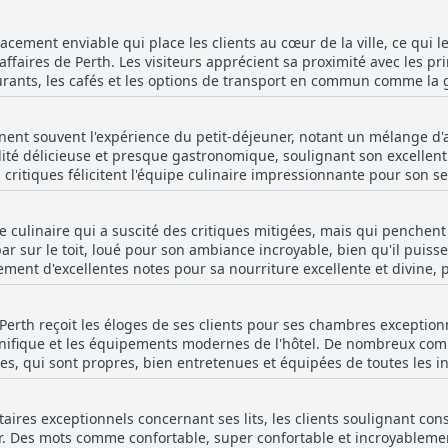
cement enviable qui place les clients au cœur de la ville, ce qui 
 affaires de Perth. Les visiteurs apprécient sa proximité avec les p
rants, les cafés et les options de transport en commun comme la ga
l pour les touristes et les voyageurs d'affaires, offrant un accès fa
gnent souvent l'expérience du petit-déjeuner, notant un mélange d'a
ur le toit offre une vue imprenable sur la ville, ajoutant à son attr
lité délicieuse et presque gastronomique, soulignant son excellent
, que vous soyez en visite pour les loisirs ou que vous assistiez à
critiques félicitent l'équipe culinaire impressionnante pour son s
en entretenues renforcent encore son attrait, assurant un séjour 
riment leur déception quant aux options limitées
 relativement élevé. L'absence de buffet est une critique récurrent
 culinaire qui a suscité des critiques mitigées, mais qui penchent 
-service. Il y a aussi des commentaires sur la lenteur du service et l
r sur le toit, loué pour son ambiance incroyable, bien qu'il puiss
jeuner en chambre. D'autres plaintes incluent l'absence de certai
alement d'excellentes notes pour sa nourriture excellente et divine
, bien que le petit-déjeuner au QT Perth soit fréquemment
cini, les pétoncles et les plats de poisson. Le service au restaura
té avec une touche d'élégance, il semble que la variabilité du ser
rience globale pour certains clients.
 Perth reçoit les éloges de ses clients pour ses chambres exceptio
ivrés dans leurs chambres, d'autres ont été déçus par une nourritu
nifique et les équipements modernes de l'hôtel. De nombreux com
ressionner avec des mentions d'œufs brouillés à la truffe au goût
s, qui sont propres, bien entretenues et équipées de toutes les ins
s telles que les sèche-cheveux Dyson, les intérieurs magnifiqueme
ourriture minimale et hors de prix et leurs fermetures occasionnelle
 confortables, d'un mobilier moderne et
nt trouvé le steak trop cher et trop cuit et d'autres ont souligné qu
ires exceptionnels concernant ses lits, les clients soulignant con
ec une appréciation particulière pour les baignoires de bonne taill
. Malgré ces inconvénients, nombreux sont ceux qui ont trouvé les 
r. Des mots comme confortable, super confortable et incroyablem
la fois chaleureuse et branchée, tout en offrant une sensation de
nt la peine d'être expérimentées.