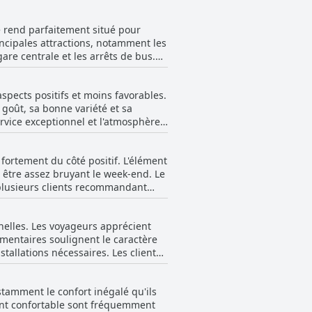
le rend parfaitement situé pour
rincipales attractions, notamment les
re centrale et les arrêts de bus.
cile aux principaux sites et
spects positifs et moins favorables.
ait. L'emplacement stratégique du QT
 goût, sa bonne variété et sa
 des événements locaux. Son ambiance
ervice exceptionnel et l'atmosphère
mémorable en plein cœur de Perth.
e, de nombreux clients préférant un
fortement du côté positif. L'élément
es temps d'attente, en particulier
e être assez bruyant le week-end. Le
ns articles attendus comme des
, plusieurs clients recommandant
nt est souvent souligné pour sa
vice et la valeur perçue pour
nnelles. Les voyageurs apprécient
re froide ou retardée. Le petit-
mentaires soulignent le caractère
 excellent et d'autres plats
tallations nécessaires. Les clients
nt présentés et les peignoirs
s, en particulier les lundis et
e le restaurant espagnol pourrait
stamment le confort inégalé qu'ils
e et les douches doubles.
options de restauration au QT Perth
ent confortable sont fréquemment
 luxe élégant. Malgré quelques