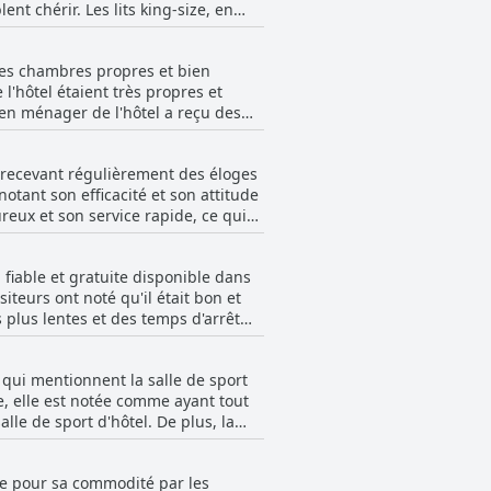
t chérir. Les lits king-size, en
lipsés par les commentaires
ivant comme les plus confortables
agements particulièrement spacieux
 ses chambres propres et bien
indique une légère variation dans
t élégant, contribuant à une
'hôtel étaient très propres et
i entoure la qualité des lits. La
mbres sont bien accueillies,
ien ménager de l'hôtel a reçu des
, doux et douillets. La sensation de
s impeccables, confortables et bien
de linge de lit sale ait fait
 garantissant que les normes élevées
 sont
tral des affaires (CBD) et le bar
, recevant régulièrement des éloges
s de bains ont été fréquemment
our les clients. La présence de
e pour l'hébergement. Dans
otant son efficacité et son attitude
 design luxueux et leurs équipements
ux et son service rapide, ce qui
ux ou des oublis occasionnels comme
re dépassent, leurs attentes, la
séjour élégant et confortable en
ilan de propreté par ailleurs
le personnel se surpassant pour
 confort et la satisfaction des
 fiable et gratuite disponible dans
ou d'interactions moins serviables,
iteurs ont noté qu'il était bon et
 plus lentes et des temps d'arrêt
a gestion des réservations à la
pas pendant quelques jours et le
 de haute qualité est évident dans
part des voyageurs, le WiFi du QT
x qui mentionnent la salle de sport
ormance constante dans tout
, elle est notée comme ayant tout
e de sport d'hôtel. De plus, la
ste des opinions mitigées, certaines
ce dans les expériences des clients.
iée pour sa commodité par les
é et son adéquation à une bonne