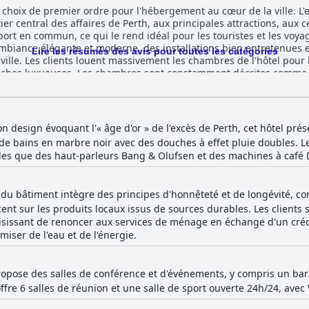
choix de premier ordre pour l'hébergement au cœur de la ville. L
rtier central des affaires de Perth, aux principales attractions, au
ort en commun, ce qui le rend idéal pour les touristes et les voyag
mbiance élégante et moderne, des installations bien entretenues et
Lire les résumés des avis pour toutes les catégories
 magnifique, leurs
ches luxueuses. Les chambres sont constamment décrites comme 
'un confort supérieur et des équipements tels que des sèche-cheve
e appréciation particulière est accordée aux superbes salles de bai
ré des commentaires occasionnels sur la taille de la chambre ou l'
sitifs généraux sur la qualité et la propreté des chambres. L'expérience du petit-déj
 design évoquant l'« âge d'or » de l'excès de Perth, cet hôtel prés
tigées. De nombreux clients louent la qualité gastronomique délicie
 de bains en marbre noir avec des douches à effet pluie doubles. 
e petit-déjeuner Santini. Cependant, certains clients soulignent le
s que des haut-parleurs Bang & Olufsen et des machines à café 
é de l'expérience du petit-déjeuner. La restauration au QT Perth est généralement
 sur le toit et les offres culinaires du Santini Grill and Bar. Les cri
 et efficace, bien qu'il y ait quelques critiques concernant les optio
du bâtiment intègre des principes d'honnêteté et de longévité, cont
 irrégulier. Le personnel du QT Perth est largement salué pour sa
ccent sur les produits locaux issus de sources durables. Les clients
t son efficacité. De nombreuses critiques soulignent la serviabilit
s positives des clients. Bien que la plupart des interactions soient
issant de renoncer aux services de ménage en échange d'un crédit
xceptions plutôt que la norme. Pour les familles, le QT Perth offre un séjour
iser de l'eau et de l'énergie.
on emplacement central et ses chambres spacieuses. Des touches e
périence, bien que des incohérences mineures dans le service et 
 des
opose des salles de conférence et d'événements, y compris un bar su
ers aspects, garantissant un séjour mémorable au centre animé d
offre 6 salles de réunion et une salle de sport ouverte 24h/24, avec 
t pratique, d'excellentes options de restauration et d'un personn
 recherche d'un séjour élégant et confortable dans la ville.