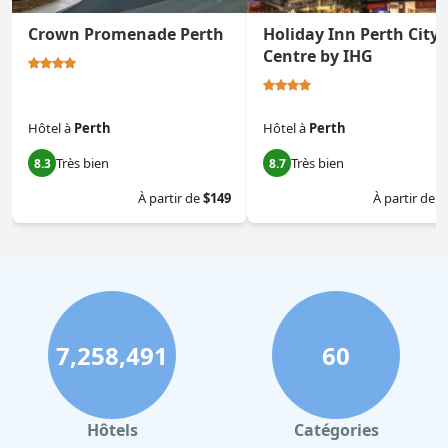
Crown Promenade Perth
Holiday Inn Perth City
Centre by IHG
Hôtel
à
Perth
Hôtel
à
Perth
Très bien
Très bien
8.3
8.7
À partir de
$149
À partir de
$
7,258,491
60
Hôtels
Catégories