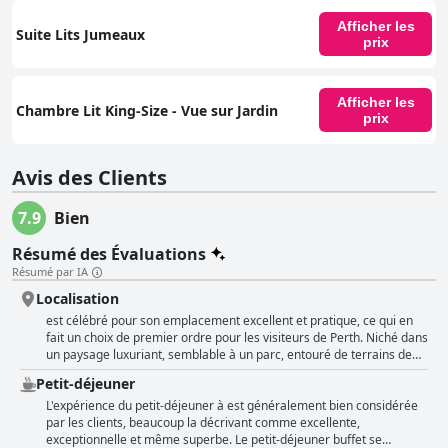
Afficher les
Suite Lits Jumeaux
prix
Afficher les
Chambre Lit King-Size - Vue sur Jardin
prix
Avis des Clients
7.9
Bien
Résumé des Évaluations
Résumé par IA
Localisation
est célébré pour son emplacement excellent et pratique, ce qui en
fait un choix de premier ordre pour les visiteurs de Perth. Niché dans
un paysage luxuriant, semblable à un parc, entouré de terrains de
golf, le complexe offre une vue imprenable et une atmosphère
Petit-déjeuner
sereine, avec des observations fréquentes de kangourous qui
ajoutent au charme. Les terrains magnifiques et bien entretenus,
L'expérience du petit-déjeuner à est généralement bien considérée
parsemés de jardins tropicaux, offrent une retraite paisible et isolée,
par les clients, beaucoup la décrivant comme excellente,
tout en restant proches des commodités et attractions essentielles.
exceptionnelle et même superbe. Le petit-déjeuner buffet se