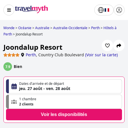
Monde
>
Océanie
>
Australie
>
Australie-Occidentale
>
Perth
>
Hôtels à
Perth
>
Joondalup Resort
Joondalup Resort
Perth
,
Country Club Boulevard
(
Voir sur la carte
)
Bien
7.9
Dates d'arrivée et de départ
jeu. 27 août - ven. 28 août
1 chambre
2 clients
Voir les disponibilités