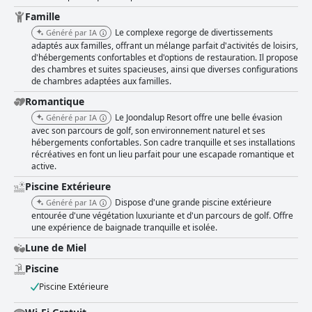
environs verdoyants. Les clients apprécient la tranquillité et
l'environnement propre, bien que certains demandent une rénovation et
Famille
un meilleur entretien pour remédier au mobilier daté et aux faux pas de
Le complexe regorge de divertissements
Généré par IA
propreté occasionnels. La propreté de l'ensemble de l'hôtel est
adaptés aux familles, offrant un mélange parfait d'activités de loisirs,
généralement bien considérée, les chambres et les jardins étant souvent
d'hébergements confortables et d'options de restauration. Il propose
décrits comme impeccables et bien entretenus. Bien qu'il y ait des
des chambres et suites spacieuses, ainsi que diverses configurations
signalements isolés de poussière, de moisissures et d'insectes, la plupart
de chambres adaptées aux familles.
des clients trouvent les normes satisfaisantes et le personnel d'entretien
dévoué reçoit des éloges. Le personnel de l'hôtel, de la réception aux
Romantique
employés du restaurant, est constamment félicité pour son service
Le Joondalup Resort offre une belle évasion
Généré par IA
chaleureux et efficace. Les clients apprécient la gentillesse, l'attention et
avec son parcours de golf, son environnement naturel et ses
le professionnalisme du personnel, ce qui contribue de manière
hébergements confortables. Son cadre tranquille et ses installations
significative à une atmosphère accueillante. Les services WiFi présentent
récréatives en font un lieu parfait pour une escapade romantique et
une expérience mitigée. Alors que de nombreux clients signalent une
active.
connectivité excellente, gratuite et à haut débit, d'autres rencontrent des
Piscine Extérieure
vitesses lentes et des problèmes de connexion. Des améliorations de la
stabilité du WiFi et des options de services de streaming pourraient
Dispose d'une grande piscine extérieure
Généré par IA
encore améliorer la satisfaction des clients. Les installations du spa
entourée d'une végétation luxuriante et d'un parcours de golf. Offre
nécessitent des améliorations significatives, car les clients notent une
une expérience de baignade tranquille et isolée.
négligence et une disponibilité limitée. Malgré cela, les jardins bien
Lune de Miel
entretenus et la piscine accueillante reçoivent de nombreux éloges. Les
familles apprécient particulièrement la piscine propre et spacieuse, bien
Piscine
qu'une option chauffée améliorerait le confort pendant les mois les plus
Piscine Extérieure
froids. Les installations de la salle de sport répondent aux besoins de
base, mais pourraient ne pas suffire aux passionnés de fitness en raison