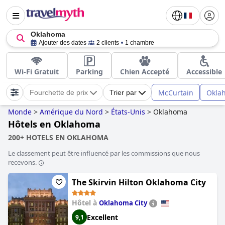
Oklahoma
Ajouter des dates
2 clients
1 chambre
Wi-Fi Gratuit
Parking
Chien Accepté
Accessible
McCurtain
Okla
Fourchette de prix
Trier par
Monde
>
Amérique du Nord
>
États-Unis
>
Oklahoma
Hôtels en Oklahoma
200+ HOTELS EN OKLAHOMA
Le classement peut être influencé par les commissions que nous
recevons.
The Skirvin Hilton Oklahoma City
Hôtel à
Oklahoma City
Excellent
9,1