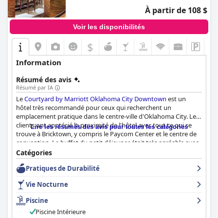
À partir de 108 $
Voir les disponibilités
$
Information
Résumé des avis
Résumé par IA
Le
Courtyard by Marriott Oklahoma City Downtown
est un
hôtel très recommandé pour ceux qui recherchent un
emplacement pratique dans le centre-ville d'Oklahoma City. Les
clients ont apprécié la proximité de l'hôtel avec tout ce qui se
Lire les résumés des avis pour toutes les catégories
trouve à Bricktown, y compris le Paycom Center et le centre de
convention. Le buffet du petit déjeuner était très agréable avec
une variété d'options savoureuses, bien que certains clients
Catégories
aient souhaité qu'il soit inclus dans le prix de la chambre. Les
Pratiques de Durabilité
chambres spacieuses et élégantes sont d'une propreté
irréprochable et disposent de lits confortables, bien que
Vie Nocturne
certaines chambres soient dotées d'une climatisation obsolète
qui peut s'avérer bruyante. L'hôtel a la réputation d'être propre
Piscine
et confortable, avec un personnel amical et accueillant qui
Piscine Intérieure
fournit constamment un service client exceptionnel. Le parking