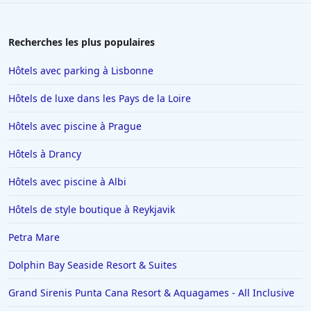
Hôtels en Provence Alpes Cote d Azur
Hôtels à Las Vegas
Recherches les plus populaires
Hôtels à Beauvais
Hôtels avec parking à Lisbonne
Hôtels en Ile-de-France
Hôtels de luxe dans les Pays de la Loire
Hôtels à Pouilly-en-Auxois
Hôtels avec piscine à Prague
Hôtels à Pont-lʼEveque
Hôtels à Drancy
Hôtels à Crézilles
Hôtels à Cassis
Hôtels avec piscine à Albi
Hôtels à Bandol
Hôtels de style boutique à Reykjavik
Hôtels à Rouffach
Petra Mare
Hôtels à Macon
Dolphin Bay Seaside Resort & Suites
Hôtels à Fuerteventura
Grand Sirenis Punta Cana Resort & Aquagames - All Inclusive
Hôtels à Ensisheim