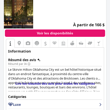
À partir de 166 $
Voir les disponibilités
$
Information
Résumé des avis
Résumé par IA
Le Skirvin Hilton Oklahoma City est un bel hôtel historique situé
dans un endroit fantastique, à proximité du centre-ville
d'Oklahoma City et des attractions de Bricktown. Les clients ont
apprécié le fait de pouvoir se rendre à pied à de nombreux sites,
Lire les résumés des avis pour toutes les catégories
restaurants, lounges, boutiques et bars des environs. L'hôtel
propose un petit déjeuner correct avec des plats délicieux, bien
que certains clients aient eu des temps d'attente trop longs et
Catégories
aient rencontré un personnel impoli. Les chambres sont
Luxe
confortables, propres et spacieuses et certaines sont décrites
comme étonnantes et bien décorées. L'hôtel est généralement