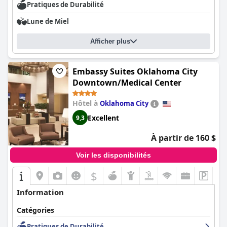
Pratiques de Durabilité
Lune de Miel
Afficher plus
Embassy Suites Oklahoma City
Downtown/Medical Center
Hôtel à
Oklahoma City
Excellent
9,3
À partir de 160 $
Voir les disponibilités
$
Information
Catégories
Pratiques de Durabilité