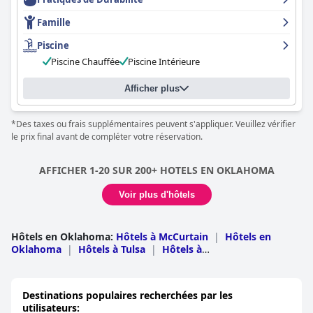
Famille
Piscine
Piscine Chauffée
Piscine Intérieure
Afficher plus
*Des taxes ou frais supplémentaires peuvent s'appliquer. Veuillez vérifier
le prix final avant de compléter votre réservation.
AFFICHER 1-20 SUR 200+ HOTELS EN OKLAHOMA
Voir plus d'hôtels
Hôtels en Oklahoma
:
Hôtels à McCurtain
|
Hôtels en
Oklahoma
|
Hôtels à Tulsa
|
Hôtels à
Comanche
|
Hôtels dans le Delaware
|
Hôtels à
Cleveland
|
Hôtels à Payne
|
Hôtels à Marshall
|
Hôtels
à Bryan
|
Hôtels à McIntosh
|
Hôtels au Canada
|
Hôtels
Destinations populaires recherchées par les
à Pittsburg
|
Hôtels à Cherokee
|
Hôtels à Le
utilisateurs:
Flore
|
Hôtels à Logan
|
Hôtels à Muskogee
|
Hôtels à