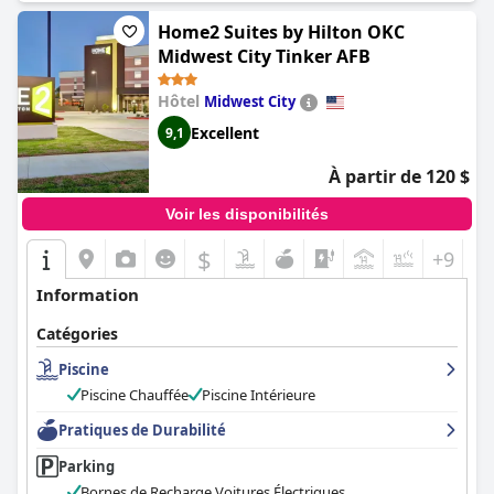
Home2 Suites by Hilton OKC
Midwest City Tinker AFB
Hôtel
Midwest City
Excellent
9,1
À partir de 120 $
Voir les disponibilités
$
+9
Information
Catégories
Piscine
Piscine Chauffée
Piscine Intérieure
Pratiques de Durabilité
Parking
Bornes de Recharge Voitures Électriques