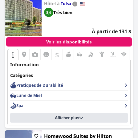
Hôtel à
Tulsa
Très bien
8,6
À partir de 131 $
Voir les disponibilités
$
Information
Catégories
Pratiques de Durabilité
Lune de Miel
Spa
Afficher plus
Homewood Suites by Hilton