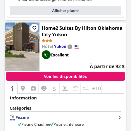
Afficher plus
Home2 Suites By Hilton Oklahoma
City Yukon
Hôtel
Yukon
Excellent
9,1
À partir de 92 $
Voir les disponibilités
$
+10
Information
Catégories
Piscine
Piscine Chauffée
Piscine Intérieure