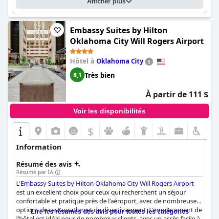
Afficher plus
Embassy Suites by Hilton
Oklahoma City Will Rogers Airport
Hôtel à
Oklahoma City
Très bien
8,1
À partir de 111 $
Voir les disponibilités
$
Information
Résumé des avis
Résumé par IA
L'
Embassy Suites by Hilton Oklahoma City Will Rogers Airport
est un excellent choix pour ceux qui recherchent un séjour
confortable et pratique près de l'aéroport, avec de nombreuses
options de restauration et de divertissement. L'emplacement de
Lire les résumés des avis pour toutes les catégories
l'hôtel est idéal pour de nombreux clients, avec un accès facile à