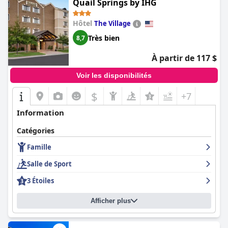
Quail Springs by IHG
consensus général est que l'hôtel Campbell est un joyau de la
Route 66 avec un bon emplacement, un confort remarquable et
Hôtel
The Village
un service exceptionnel.
Très bien
8,7
À partir de 117 $
Voir les disponibilités
$
+7
Information
Catégories
Famille
Salle de Sport
3 Étoiles
Afficher plus