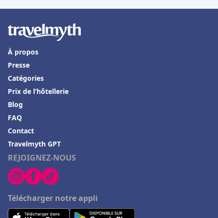
Hôtels en Crète
Hôtels à Agadir
Hôtels à Sorgues
À propos
Hôtels à Valognes
Presse
Hôtels dans les Pouilles
Catégories
Hôtels à Heraklio
Prix de l’hôtellerie
Blog
Hôtels à Royan
FAQ
Hôtels à Bourbon-Lancy
Contact
Hôtels à Falaise
Travelmyth GPT
Hôtels à Cuers
REJOIGNEZ-NOUS
Hôtels à Louxor
Hôtels à Tonnerre
Télécharger notre appli
Hôtels à Clamecy