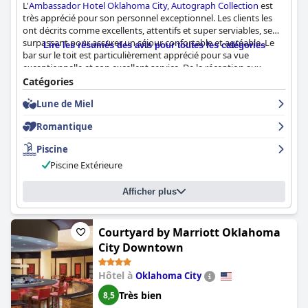
L'
Ambassador Hotel Oklahoma City, Autograph Collection
est
très apprécié pour son personnel exceptionnel. Les clients les
ont décrits comme excellents, attentifs et super serviables, se
surpassant pour assurer un séjour confortable et agréable. Le
Lire les résumés des avis pour toutes les catégories
bar sur le toit est particulièrement apprécié pour sa vue
exceptionnelle et son excellent service. De la réception aux
bagagistes, le personnel est efficace et amical, veillant à ce que
Catégories
les clients se sentent bien accueillis tout au long de leur séjour.
Lune de Miel
Dans l'ensemble, l'Ambassador Hotel Oklahoma City est un
excellent choix pour ceux qui recherchent un service
Romantique
exceptionnel.
Piscine
Piscine Extérieure
Afficher plus
Courtyard by Marriott Oklahoma
City Downtown
Hôtel à
Oklahoma City
Très bien
8,5